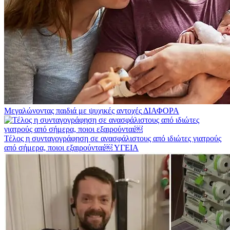
Μεγαλώνοντας παιδιά με ψυχικές αντοχές
ΔΙΑΦΟΡΑ
Τέλος η συνταγογράφηση σε ανασφάλιστους από ιδιώτες γιατρούς
από σήμερα, ποιοι εξαιρούνται￼
ΥΓΕΙΑ