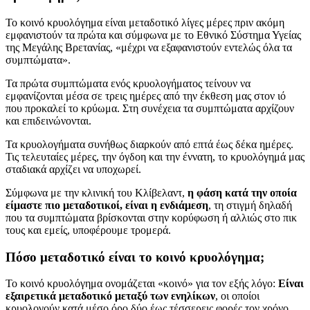
Το κοινό κρυολόγημα είναι μεταδοτικό λίγες μέρες πριν ακόμη
εμφανιστούν τα πρώτα και σύμφωνα με το Εθνικό Σύστημα Υγείας
της Μεγάλης Βρετανίας, «μέχρι να εξαφανιστούν εντελώς όλα τα
συμπτώματα».
Τα πρώτα συμπτώματα ενός κρυολογήματος τείνουν να
εμφανίζονται μέσα σε τρεις ημέρες από την έκθεση μας στον ιό
που προκαλεί το κρύωμα. Στη συνέχεια τα συμπτώματα αρχίζουν
και επιδεινώνονται.
Τα κρυολογήματα συνήθως διαρκούν από επτά έως δέκα ημέρες.
Τις τελευταίες μέρες, την όγδοη και την έννατη, το κρυολόγημά μας
σταδιακά αρχίζει να υποχωρεί.
Σύμφωνα με την κλινική του Κλίβελαντ,
η φάση κατά την οποία
είμαστε πιο μεταδοτικοί, είναι η ενδιάμεση
, τη στιγμή δηλαδή
που τα συμπτώματα βρίσκονται στην κορύφωση ή αλλιώς στο πικ
τους και εμείς, υποφέρουμε τρομερά.
Πόσο μεταδοτικό είναι το κοινό κρυολόγημα;
Το κοινό κρυολόγημα ονομάζεται «κοινό» για τον εξής λόγο:
Είναι
εξαιρετικά μεταδοτικό μεταξύ των ενηλίκων
, οι οποίοι
κρυολογούν κατά μέσο όρο δύο έως τέσσερεις φορές τον χρόνο.