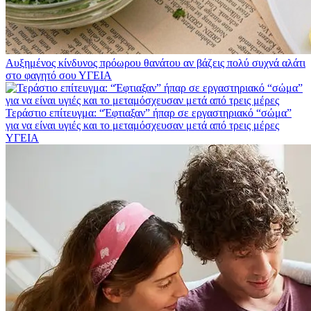
Αυξημένος κίνδυνος πρόωρου θανάτου αν βάζεις πολύ συχνά αλάτι
στο φαγητό σου
ΥΓΕΙΑ
Τεράστιο επίτευγμα: “Έφτιαξαν” ήπαρ σε εργαστηριακό “σώμα”
για να είναι υγιές και το μεταμόσχευσαν μετά από τρεις μέρες
ΥΓΕΙΑ