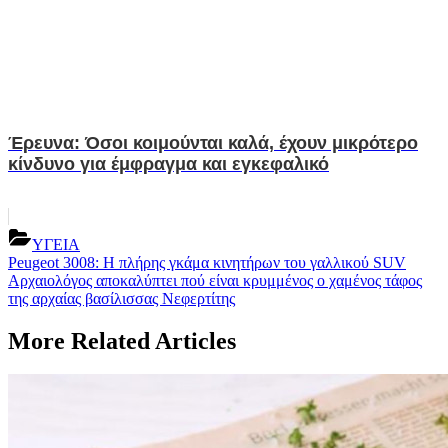
Έρευνα: Όσοι κοιμούνται καλά, έχουν μικρότερο
κίνδυνο για έμφραγμα και εγκεφαλικό
ΥΓΕΙΑ
Post
Previous
Peugeot 3008: Η πλήρης γκάμα κινητήρων του γαλλικού SUV
Post:
Next
Αρχαιολόγος αποκαλύπτει πού είναι κρυμμένος ο χαμένος τάφος
navigation
Post:
της αρχαίας βασίλισσας Νεφερτίτης
More Related Articles