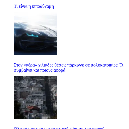
Τι είναι η ιπποδύναμη
Στον «αέρα» χιλιάδες θέσεις πάρκινγκ σε πολυκατοικίες: Τι
συμβαίνει και ποιους αφορά
Όλα τα μυστικά για το σωστό ψήσιμο του αρνιού