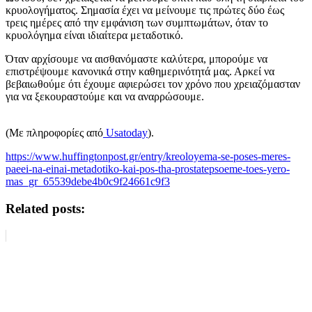
κρυολογήματος. Σημασία έχει να μείνουμε τις πρώτες δύο έως
τρεις ημέρες από την εμφάνιση των συμπτωμάτων, όταν το
κρυολόγημα είναι ιδιαίτερα μεταδοτικό.
Όταν αρχίσουμε να αισθανόμαστε καλύτερα, μπορούμε να
επιστρέψουμε κανονικά στην καθημερινότητά μας. Αρκεί να
βεβαιωθούμε ότι έχουμε αφιερώσει τον χρόνο που χρειαζόμασταν
για να ξεκουραστούμε και να αναρρώσουμε.
(Με πληροφορίες από
Usatoday
).
https://www.huffingtonpost.gr/entry/kreoloyema-se-poses-meres-
paeei-na-einai-metadotiko-kai-pos-tha-prostatepsoeme-toes-yero-
mas_gr_65539debe4b0c9f24661c9f3
Related posts: