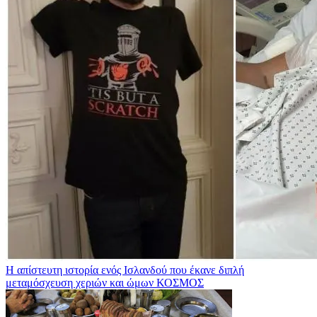
Η απίστευτη ιστορία ενός Ισλανδού που έκανε διπλή
μεταμόσχευση χεριών και ώμων
ΚΟΣΜΟΣ