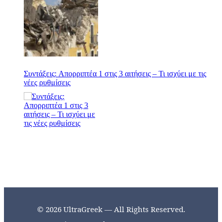
Συντάξεις: Απορριπτέα 1 στις 3 αιτήσεις – Τι ισχύει με τις
νέες ρυθμίσεις
© 2026 UltraGreek — All Rights Reserved.