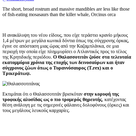
The short, broad rostrum and massive mandibles are less like those
of fish-eating mosasaurs than the killer whale, Orcinus orca
Η ανακάλυψη του νέου είδους, που είχε τεράστιο κρανίο μήκους
1,4 μέτρων με μεγάλα κωνικά δόντια όπως της σύγχρονης όρκας,
έγινε σε απόσταση μιας ώρας από την Καζαμπλάνκα, σε μια
περιοχή την οποία είχε πλημμυρίσει ο Ατλαντικός προς το τέλος
της Κρητιδικής περιόδου.
Ο Θαλασσοτιτάν ζούσε στα τελευταία
εκατομμύρια χρόνια της εποχής των δεινοσαύρων και ήταν
σύγχρονος ζώων όπως ο Τυραννόσαυρος (T.rex) και ο
Τρικεράτωψ.
Εκτιμάται ότι ο Θαλασσοτιτάν βρισκόταν
στην κορυφή της
τροφικής αλυσίδας ως ο πιο τρομερός θηρευτής
, κατέχοντας
θέση ανάλογη με τις σημερινές φάλαινες δολοφόνους (όρκες) και
τους μεγάλους λευκούς καρχαρίες.