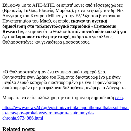
Σύμφωνα με το ΑΠΕ-ΜΠΕ, οι επιστήμονες από τέσσερις χώρες
(Βρετανία, Γαλλία, Ισπανία, Μαρόκο), με επικεφαλής τον δρ Νικ
Λόνγκριτς του Κέντρου Milner για την Εξέλιξη του βρετανικού
Πανεπιστημίου του Μπαθ, οι οποίοι
έκαναν τη σχετική
δημοσίευση στο παλαιοντολογικό περιοδικό «Cretaceous
Research»
, εκτιμούν ότι ο Θαλασσοτιτάν
συνιστούσε απειλή για
ό,τι κολυμπούσε εκείνη την εποχή
, ακόμα και για άλλους
Θαλασσοτιτάνες και γενικότερα μοσάσαυρους.
«Ο Θαλασσοτιτάν ήταν ένα εντυπωσιακό τρομερό ζώο.
Φανταστείτε έναν Δράκο του Κόμοντο διασταυρωμένο με έναν
μεγάλο λευκό καρχαρία διασταυρωμένο με ένα Τυραννόσαυρο
διασταυρωμένο με μια φάλαινα δολοφόνο», ανέφερε ο Λόνγκριτς.
Μπορείτε να δείτε ολόκληρη την επιστημονική δημοσίευση
εδώ
.
https://www.news247.gr/epistimi/vrethike-apolithoma-thalassotitana-
to-teras-poy-prokaloyse-tromo-prin-ekatommyria-
chronia.9734886.html
Related posts: