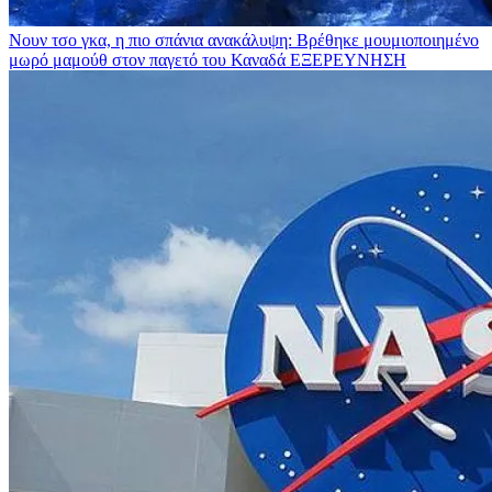
Νουν τσο γκα, η πιο σπάνια ανακάλυψη: Βρέθηκε μουμιοποιημένο
μωρό μαμούθ στον παγετό του Καναδά
ΕΞΕΡΕΥΝΗΣΗ