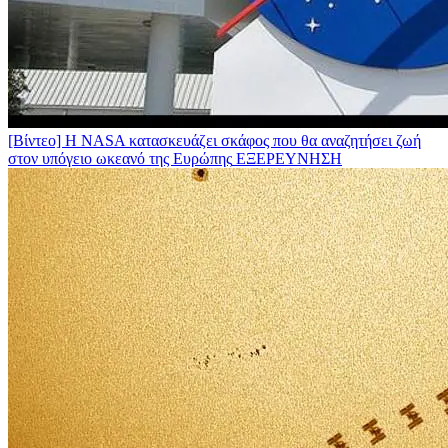
[Βίντεο] Η NASA κατασκευάζει σκάφος που θα αναζητήσει ζωή
στον υπόγειο ωκεανό της Ευρώπης
ΕΞΕΡΕΥΝΗΣΗ