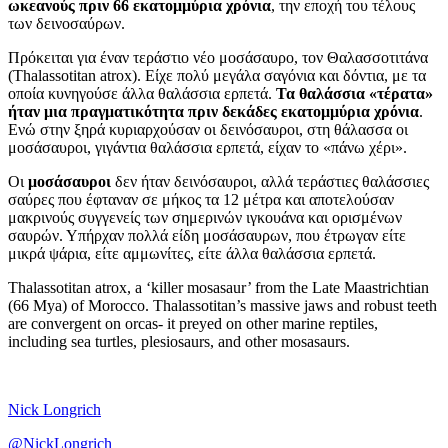
ωκεανούς πριν 66 εκατομμύρια χρόνια
, την εποχή του τέλους
των δεινοσαύρων.
Πρόκειται για έναν τεράστιο νέο μοσάσαυρο, τον Θαλασσοτιτάνα
(Thalassotitan atrox). Είχε πολύ μεγάλα σαγόνια και δόντια, με τα
οποία κυνηγούσε άλλα θαλάσσια ερπετά.
Τα θαλάσσια «τέρατα»
ήταν μια πραγματικότητα πριν δεκάδες εκατομμύρια χρόνια
.
Ενώ στην ξηρά κυριαρχούσαν οι δεινόσαυροι, στη θάλασσα οι
μοσάσαυροι, γιγάντια θαλάσσια ερπετά, είχαν το «πάνω χέρι».
Οι
μοσάσαυροι
δεν ήταν δεινόσαυροι, αλλά τεράστιες θαλάσσιες
σαύρες που έφταναν σε μήκος τα 12 μέτρα και αποτελούσαν
μακρινούς συγγενείς των σημερινών ιγκουάνα και ορισμένων
σαυρών. Υπήρχαν πολλά είδη μοσάσαυρων, που έτρωγαν είτε
μικρά ψάρια, είτε αμμωνίτες, είτε άλλα θαλάσσια ερπετά.
Thalassotitan atrox, a ‘killer mosasaur’ from the Late Maastrichtian
(66 Mya) of Morocco. Thalassotitan’s massive jaws and robust teeth
are convergent on orcas- it preyed on other marine reptiles,
including sea turtles, plesiosaurs, and other mosasaurs.
Nick Longrich
@NickLongrich