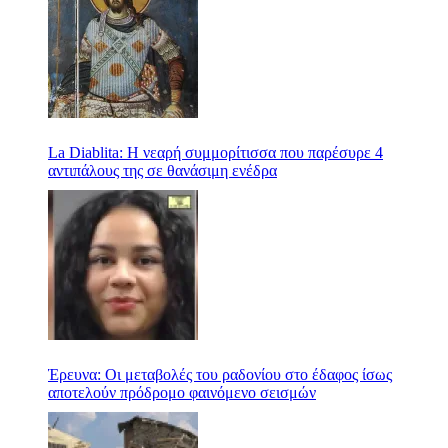
La Diablita: Η νεαρή συμμορίτισσα που παρέσυρε 4
αντιπάλους της σε θανάσιμη ενέδρα
Έρευνα: Οι μεταβολές του ραδονίου στο έδαφος ίσως
αποτελούν πρόδρομο φαινόμενο σεισμών