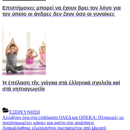
Επιστήμονες μπορεί να έχουν βρει τον λόγο για
τον οποίο οι άνδρες δεν ζουν όσο οι γυναίκες
Ἡ ἐπέλαση τῆς γιόγκα στά ἑλληνικά σχολεῖα καί
στά νηπιαγωγεῖα
ΕΞΕΡΕΥΝΗΣΗ
Post
Previous
Αλλάζουν όλα στα επιδόματα ΟΑΕΔ και ΟΠΕΚΑ: Πληρωμές με
Post:
προπληρωμένες κάρτες και φρένο στις αναλήψεις
navigation
Next
Ανακαλύφθηκε εξωπλανήτης σκεπασμένος από Ωκεανό