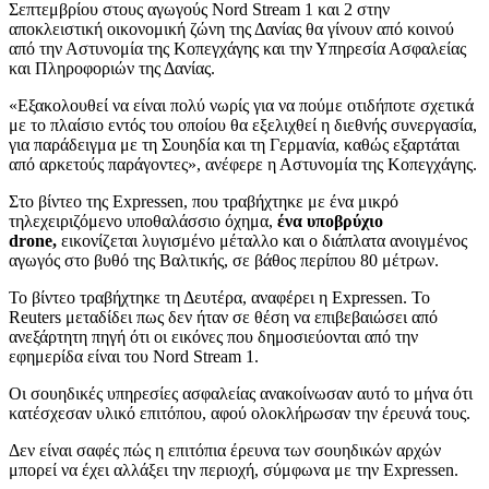
Σεπτεμβρίου στους αγωγούς Nord Stream 1 και 2 στην
αποκλειστική οικονομική ζώνη της Δανίας θα γίνουν από κοινού
από την Αστυνομία της Κοπεγχάγης και την Υπηρεσία Ασφαλείας
και Πληροφοριών της Δανίας.
«Εξακολουθεί να είναι πολύ νωρίς για να πούμε οτιδήποτε σχετικά
με το πλαίσιο εντός του οποίου θα εξελιχθεί η διεθνής συνεργασία,
για παράδειγμα με τη Σουηδία και τη Γερμανία, καθώς εξαρτάται
από αρκετούς παράγοντες», ανέφερε η Αστυνομία της Κοπεγχάγης.
Στο βίντεο της Expressen, που τραβήχτηκε με ένα μικρό
τηλεχειριζόμενο υποθαλάσσιο όχημα,
ένα υποβρύχιο
drone,
εικονίζεται λυγισμένο μέταλλο και ο διάπλατα ανοιγμένος
αγωγός στο βυθό της Βαλτικής, σε βάθος περίπου 80 μέτρων.
Το βίντεο τραβήχτηκε τη Δευτέρα, αναφέρει η Expressen. To
Reuters μεταδίδει πως δεν ήταν σε θέση να επιβεβαιώσει από
ανεξάρτητη πηγή ότι οι εικόνες που δημοσιεύονται από την
εφημερίδα είναι του Nord Stream 1.
Οι σουηδικές υπηρεσίες ασφαλείας ανακοίνωσαν αυτό το μήνα ότι
κατέσχεσαν υλικό επιτόπου, αφού ολοκλήρωσαν την έρευνά τους.
Δεν είναι σαφές πώς η επιτόπια έρευνα των σουηδικών αρχών
μπορεί να έχει αλλάξει την περιοχή, σύμφωνα με την Expressen.