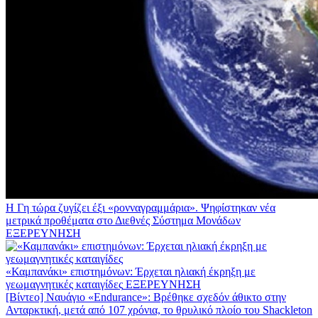
Η Γη τώρα ζυγίζει έξι «ρονναγραμμάρια». Ψηφίστηκαν νέα
μετρικά προθέματα στο Διεθνές Σύστημα Μονάδων
ΕΞΕΡΕΥΝΗΣΗ
«Καμπανάκι» επιστημόνων: Έρχεται ηλιακή έκρηξη με
γεωμαγνητικές καταιγίδες
ΕΞΕΡΕΥΝΗΣΗ
[Βίντεο] Ναυάγιο «Endurance»: Βρέθηκε σχεδόν άθικτο στην
Ανταρκτική, μετά από 107 χρόνια, το θρυλικό πλοίο του Shackleton