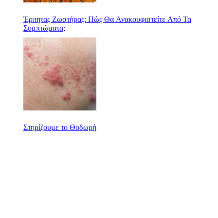
Έρπητας Ζωστήρας: Πώς Θα Ανακουφιστείτε Από Τα
Συμπτώματα;
Στηρίζουμε το Θοδωρή