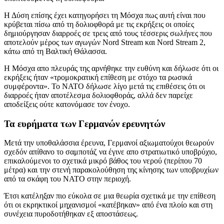
Η Δύση επίσης έχει κατηγορήσει τη Μόσχα πως αυτή είναι που
κρύβεται πίσω από τη δολιοφθορά με τις εκρήξεις οι οποίες
δημιούργησαν διαρροές σε τρεις από τους τέσσερις σωλήνες που
αποτελούν μέρος των αγωγών Nord Stream και Nord Stream 2,
κάτω από τη Βαλτική Θάλασσα.
Η Μόσχα απο πλευράς της αρνήθηκε την ευθύνη και δήλωσε ότι οι
εκρήξεις ήταν «τρομοκρατική επίθεση με στόχο τα ρωσικά
συμφέροντα». Το ΝΑΤΟ δήλωσε λίγο μετά τις επιθέσεις ότι οι
διαρροές ήταν αποτέλεσμα δολιοφθοράς, αλλά δεν παρείχε
αποδείξεις ούτε κατονόμασε τον ένοχο.
Τα ευρήματα των Γερμανών ερευνητών
Μετά την υποθαλάσσια έρευνα, Γερμανοί αξιωματούχοι θεωρούν
σχεδόν απίθανο το σαμποτάζ να έγινε απο στρατιωτικό υποβρύχιο,
επικαλούμενοι το σχετικά μικρό βάθος του νερού (περίπου 70
μέτρα) και την στενή παρακολούθηση της κίνησης των υποβρυχίων
από τα σκάφη του ΝΑΤΟ στην περιοχή.
Έτσι κατέληξαν πιο εύκολα σε μια θεωρία σχετικά με την επίθεση
ότι οι εκρηκτικοί μηχανισμοί «κατέβηκαν» από ένα πλοίο και στη
συνέχεια πυροδοτήθηκαν εξ αποστάσεως.