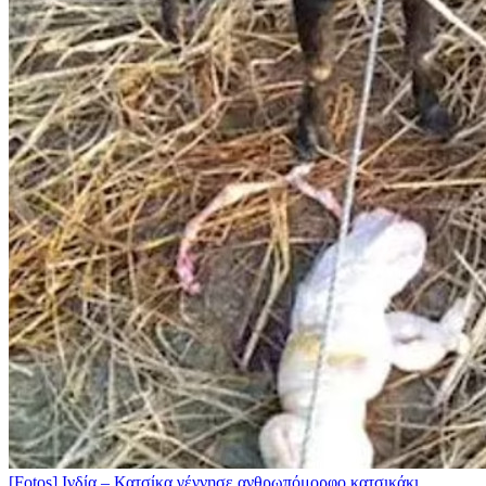
[Fotos] Ινδία – Κατσίκα γέννησε ανθρωπόμορφο κατσικάκι