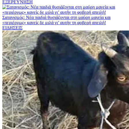
ΕΞΕΡΕΥΝΗΣΗ
Σατανισμός: Νέα παιδιά θυσιάζονται στη μαύρη μαγεία και
«περιέργως» κανείς δε μιλά γι’ αυτήν τη φοβερή απειλή!
ΕΙΔΗΣΕΙΣ