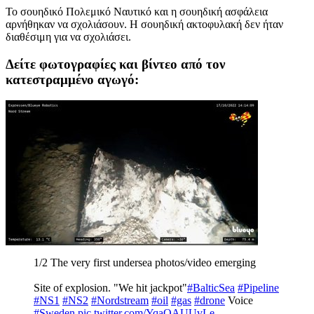
Το σουηδικό Πολεμικό Ναυτικό και η σουηδική ασφάλεια
αρνήθηκαν να σχολιάσουν. Η σουηδική ακτοφυλακή δεν ήταν
διαθέσιμη για να σχολιάσει.
Δείτε φωτογραφίες και βίντεο από τον
κατεστραμμένο αγωγό:
1/2 The very first undersea photos/video emerging
Site of explosion. "We hit jackpot"
#BalticSea
#Pipeline
#NS1
#NS2
#Nordstream
#oil
#gas
#drone
Voice
#Sweden
pic.twitter.com/YqaOAUUvLe