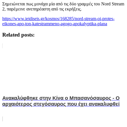
Σημειώνεται πως μονάχα μία από τις δύο γραμμές του Nord Stream
2, παρέμεινε ανεπηρέαστη από τις εκρήξεις.
https://www.ieidiseis.gr/kosmos/168285/nord-stream-oi-protes-
eikones-apo-ton-katestrammeno-agogo-apokalyptika-plana
Related posts:
Ανακαλύφθηκε στην Κίνα ο Μπασανόσαυρος - Ο
αρχαιότερος στεγόσαυρος που έχει ανακαλυφθεί