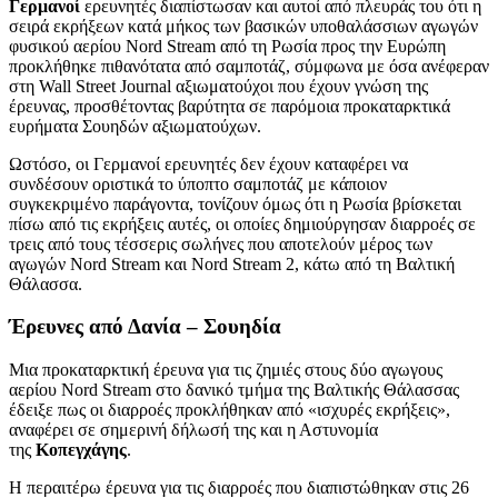
Γερμανοί
ερευνητές διαπίστωσαν και αυτοί από πλευράς του ότι η
σειρά εκρήξεων κατά μήκος των βασικών υποθαλάσσιων αγωγών
φυσικού αερίου Nord Stream από τη Ρωσία προς την Ευρώπη
προκλήθηκε πιθανότατα από σαμποτάζ, σύμφωνα με όσα ανέφεραν
στη Wall Street Journal αξιωματούχοι που έχουν γνώση της
έρευνας, προσθέτοντας βαρύτητα σε παρόμοια προκαταρκτικά
ευρήματα Σουηδών αξιωματούχων.
Ωστόσο, οι Γερμανοί ερευνητές δεν έχουν καταφέρει να
συνδέσουν οριστικά το ύποπτο σαμποτάζ με κάποιον
συγκεκριμένο παράγοντα, τονίζουν όμως ότι η Ρωσία βρίσκεται
πίσω από τις εκρήξεις αυτές, οι οποίες δημιούργησαν διαρροές σε
τρεις από τους τέσσερις σωλήνες που αποτελούν μέρος των
αγωγών Nord Stream και Nord Stream 2, κάτω από τη Βαλτική
Θάλασσα.
Έρευνες από Δανία – Σουηδία
Μια προκαταρκτική έρευνα για τις ζημιές στους δύο αγωγους
αερίου Nord Stream στο δανικό τμήμα της Βαλτικής Θάλασσας
έδειξε πως οι διαρροές προκλήθηκαν από «ισχυρές εκρήξεις»,
αναφέρει σε σημερινή δήλωσή της και η Αστυνομία
της
Κοπεγχάγης
.
Η περαιτέρω έρευνα για τις διαρροές που διαπιστώθηκαν στις 26