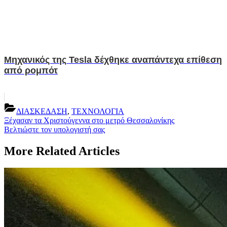
Μηχανικός της Tesla δέχθηκε αναπάντεχα επίθεση
από ρομπότ
ΔΙΑΣΚΕΔΑΣΗ
,
ΤΕΧΝΟΛΟΓΙΑ
Post
Previous
Ξέχασαν τα Χριστούγεννα στο μετρό Θεσσαλονίκης
Post:
Next
Βελτιώστε τον υπολογιστή σας
navigation
Post:
More Related Articles