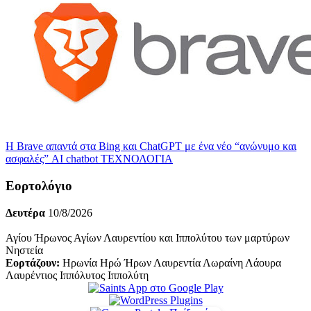
Η Brave απαντά στα Bing και ChatGPT με ένα νέο “ανώνυμο και
ασφαλές” AI chatbot
ΤΕΧΝΟΛΟΓΙΑ
Εορτολόγιο
Δευτέρα
10/8/2026
Αγίου Ήρωνος Αγίων Λαυρεντίου και Ιππολύτου των μαρτύρων
Νηστεία
Εορτάζουν:
Ηρωνία Ηρώ Ήρων Λαυρεντία Λωραίνη Λάουρα
Λαυρέντιος Ιππόλυτος Ιππολύτη