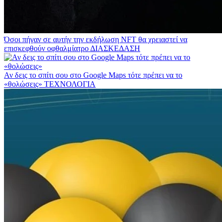
Όσοι πήγαν σε αυτήν την εκδήλωση NFT θα χρειαστεί να
επισκεφθούν οφθαλμίατρο
ΔΙΑΣΚΕΔΑΣΗ
Αν δεις το σπίτι σου στο Google Maps τότε πρέπει να το
«θολώσεις»
ΤΕΧΝΟΛΟΓΙΑ