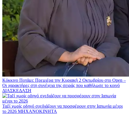
Κόκκινο Ποτάμι: Πρεμιέρα την Κυριακή 2 Οκτωβρίου στο Open –
Οι χαρακτήρες στη συνέχεια της σειράς που καθήλωσε το κοινό
ΔΙΑΣΚΕΔΑΣΗ
Ταξί χωρίς οδηγό σχεδιάζουν να προσφέρουν στην Ιαπωνία μέχρι
το 2026
ΜΗΧΑΝΟΚΙΝΗΤΑ