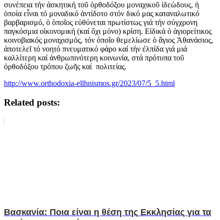
συνέπεια τήν ἀσκητική τοῦ ὀρθοδόξου μοναχικοῦ ἰδεώδους, ἡ
ὁποία εἶναι τό μοναδικό ἀντίδοτο στόν δικό μας καταναλωτικό
βαρβαρισμό, ὁ ὁποῖος εὐθύνεται πρωτίστως γιά τήν σύγχρονη
παγκόσμια οἰκονομική (καί ὄχι μόνο) κρίση. Εἰδικά ὁ ἁγιορείτικος
κοινοβιακός μοναχισμός, τόν ὁποῖο θεμελίωσε ὁ ἅγιος Ἀθανάσιος,
ἀποτελεῖ τό νοητό πνευματικό φάρο καί τήν ἐλπίδα γιά μιά
καλλίτερη καί ἀνθρωπινότερη κοινωνία, στά πρότυπα τοῦ
ὀρθοδόξου τρόπου ζωῆς καί πολιτείας.
http://www.orthodoxia-ellhnismos.gr/2023/07/5_5.html
Related posts:
Βασκανία: Ποια είναι η θέση της Εκκλησίας για τα