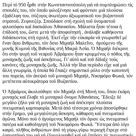
Περί τό 950 ἦρθε στήν Κωνσταντινούπολη γιά νά συμπληρώσει τίς
σπουδές του, τόν ὁποῖο φιλοξένησε καί φρόντισε μιά πλούσια
ἐξαδέλφη του, σύζυγος ἀνωτέρου ἀξιωματικοῦ του βυζαντινοῦ
στρατοῦ, Ζεφινεζέρ. Σπούδασε στή σχολή τοῦ ὀνομαστοῦ
φιλοσόφου καί δασκάλου Ἀθανασίου. Μάλιστα ἦταν τέτοια ἡ
ἐπίδοσή του, ὥστε μετά τήν ἀποφοίτησή , ἀνάλαβε καθήκοντα
διδάσκοντος στή σχολή. Ἐκεῖ εἶχε τήν εὐκαιρία νά γνωρισθεῖ μέ
ἕναν ἅγιο ἄνθρωπο, τόν ὅσιο Μιχαήλ Μαλεΐνο, ἡγούμενο τῆς
μονῆς Κυμινά τῆς Βιθυνίας στή Μικρά Ἀσία. Ὁ Μιχαήλ διέκρινε
ὅτι στήν ψυχή τοῦ νεαροῦ Ἀβράμιου ἦταν κρυμμένος ὁ πόθος τῆς
μοναχικῆς ζωῆς καί ἀσκήσεως. Γι’ αὐτό καί τοῦ δίδαξε τούς
κανόνες τῆς μοναχικῆς ζωῆς. Ἀλλά τήν ἴδια περίοδο εἶχε καί μιά
ἄλλη γνωριμία, ἡ ὁποία θά ἔπαιζε σημαντικό ρόλο στήν κατοπινή
του πορεία, τόν ἀνεψιό τοῦ μοναχοῦ Μιχαήλ, Νικηφόρο Φωκά, τόν
μετέπειτα αὐτοκράτορα τοῦ Βυζαντίου.
Ὁ Ἀβράμιος ἀκολούθησε τόν Μιχαήλ στή Μονή του, ὅπου ἐκάρη
μοναχός καί ἔλαβε τό μοναχικό ὄνομα Ἀθανάσιος. Ἔδειξε δέ
μεγάλο ζῆλο γιά τή μοναχική ζωή καί ἀπέκτησε πλούσια
πνευματική καρποφορία. Μετά ἀπό τέσσερα χρόνια ἀποσύρθηκε
στήν ἔρημο, γιά μεγαλύτερη ἄσκηση, κάθαρση καί πνευματικό
ἀγῶνα. Μόνο πού ὁ ἡγούμενος Μιχαήλ τόν ὅρισε ὡς πνευματικό
πατέρα καί καθοδηγητή τοῦ Νικηφόρου Φωκά. Ὕστερα ἀπό λίγο
καιρό, πλῆθος ἀνθρώπων ἀπό τή γύρῳ,γύρω περιοχή ἔτρεχε στό
ἐρημητήριό του γιά νά ἐξομολογηθεῖ καί νά ζητήσει τίς πνευματικές