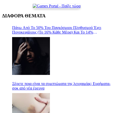
ΔΙΑΦΟΡΑ ΘΕΜΑΤΑ
Πάνω Από Το 50% Του Παγκόσμιου Πληθυσμού Έχει
Πονοκεφάλους (Το 16% Κάθε Μέρα) Και Το 14%
Ημικρανίες- ΓΙΑΤΙ ΑΡΑΓΕ;
Ξέρετε ποια είναι τα συμπτώματα της λευχαιμίας; Ευρήματα-
σοκ από νέα έρευνα