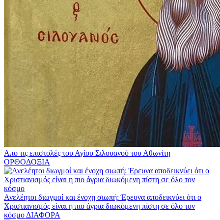
Απο τις επιστολές του Αγίου Σιλουανού του Αθωνίτη
ΟΡΘΟΔΟΞΙΑ
Ανελέητοι διωγμοί και ένοχη σιωπή: Έρευνα αποδεικνύει ότι ο
Χριστιανισμός είναι η πιο άγρια διωκόμενη πίστη σε όλο τον
κόσμο
ΔΙΑΦΟΡΑ