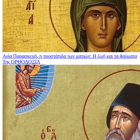
Αγία Παρασκευή, η προστάτιδα των ματιών: Η ζωή και τα θαύματα
Της
ΟΡΘΟΔΟΞΙΑ