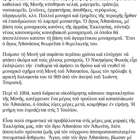
καθολικό τῆς Μονῆς κτίσθηκαν κελιά, μαγειρεῖο, τράπεζα,
νοσοκομεῖο, ξενῶνες, ἐργαστήρια, ἀποθῆκες, νερόμυλος,
ὑδραγωγεῖο, κλπ. Πολλοί μοναχοί καί ἐρημῖτες τῆς περιοχῆς ἦρθαν
νά ἐπανδρώσουν τό λαμπρό μοναστήρι. Ὁ ἅγιος Ἀθανάσιος, μέ
βάση τούς μοναχικούς κανόνες τῆς ἀρχαίας Ἐκκλησίας, σύνταξε
νέους κανονισμούς κοινοβιακοῦ μοναχισμοῦ, οἱ ὁποῖοι θά
ἀποτελέσουν κατόπιν τή βάση τοῦ ἁγιορείτικου μοναχισμοῦ. Ἔτσι
ὁ ἅγιος Ἀθανάσιος θεωρεῖται ὁ θεμελιωτής του.
Ποίμανε τή Μονή γιά σαράντα περίπου χρόνια καί εὐτύχησε νά
φτάσει ἀκόμα καί τούς χίλιους μοναχούς. Ὁ Νικηφόρος Φωκάς εἶχε
ἐκδηλώσει τήν ἐπιθυμία νά ἀφήσει το θρόνο καί νά ντυθεῖ τό
μοναχικό σχῆμα στή Μονή τοῦ Ἀθανασίου, ὅμως τόν πρόλαβε ἡ
φρικτή δολοφονία του τό 969 ἀπό τόν ἀνεψιό τοῦ Ἰωάννη
Τσιμισκή.
Περί τό 1004, κατά διάρκεια οἰκοδόμησης κάποιου παρεκκλησίου
τῆς Μονῆς, κατέρρευσε ἕνα μέρος τοῦ τρούλου καί καταπλάκωσε
τόν Ἀθανάσιο, ὁ ὁποῖος λίγες μέρες μετά, κοιμήθηκε ἐν εἰρήνῃ. Ἡ
μνήμη του ἑορτάζεται στίς 5 Ἰουλίου.
Εἶναι πολύ σημαντικό νά προβάλλονται στίς μέρες μας μορφές τῆς
Ἐκκλησίας μας, σάν τόν ἅγιο Ἀθανάσιο τόν Ἀθωνίτη, διότι
ἀποτελοῦν πρότυπα ζωῆς γιά τόν σύγχρονο ἀποπροσανατολισμένο
πνευματικά ἄνθρωπο. Ἅγιοι, σάν τόν ἅγιο Ἀθανάσιο, βίωσαν μέ