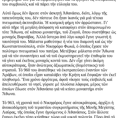
του συμβουλές καί νά πάρει τήν εὐλογία του.
Αὐτό ὅμως δέν ἄρεσε στόν ἀσκητή Ἀθανάσιο, διότι, λόγῳ τῆς
ταπεινότητάς του, δέν πίστευε ὅτι ἦταν ἱκανός γιά μιά τέτοια
πνευματική ἀκτινοβολία. Ἡ κοσμική φήμη τόν ἀρρώσταινε. Γι’
αὐτό πῆρε τή μεγάλη ἀπόφαση νά καταφύγει στόν ἀπομονωμένο
τότε Ἄθωνα, σέ κάποιο μοναστήρι, τοῦ Ζυγοῦ, ὅπου συστήθηκε ὡς
μοναχός Βαρνάβας. Ἀλλά ὕστερα ἀπό λίγο καιρό ἔγινε γνωστή ἡ
ταυτότητά του. Μάλιστα μαθεύτηκε ἡ νέα του διαμονή καί ὡς τήν
Κωνσταντινούπολη, στόν Νικηφόρο Φωκά, ὁ ὁποῖος ἔχασε τόν
πολύτιμο πνευματικό του πατέρα. Μετέβηκε μάλιστα στόν Ἄθωνα
γιά νά τόν συναντήσει καί νά τοῦ ἐκμυστηρευτεῖ τήν ἐπιθυμία του
νά γίνει καί ἐκεῖνος μοναχός κοντά του. Δέν εἶχε γίνει ἀκόμη
αὐτοκράτορας, ἦταν ἀνώτερος ἀξιωματικός (δομέστικος) τοῦ
στρατοῦ. Τό 960 του ἀνατέθηκε νά ἐκστρατεύσει ἐναντίον τῶν
Ἀράβων, οἱ ὁποῖοι εἶχαν καταλάβει τήν Κρήτη καί ἔσφαζαν τόν ἐκεῖ
πληθυσμό. Ἕνα χρόνο ἀργότερα, ἀφοῦ νίκησε τούς εἰσβολεῖς καί
ἀπελευθέρωσε τό νησί, γύρισε μέ πλούσια λάφυρα, μέρος τῶν
ὁποίων ἔδωσε στόν Ἀθανάσιο γιά νά κτίσει μοναστήρι στόν
Ἄθωνα.
Τό 963, τή χρονιά πού ὁ Νικηφόρος ἔγινε αὐτοκράτορας, ἀρχίζει ἡ
ἀνοικοδόμηση τοῦ τεραστίου συγκροτήματος τῆς Μονῆς Μεγίστης
Λαύρας, τῆς ὁποίας ἔγινε ἡγούμενος ὁ Ἀθανάσιος. Στόν ἄλλοτε
ἔρημο ἐκεῖνο τόπο κτίσθηκε τώρα μιά μικρή πολιτεία. Γῦρο ἀπό τό