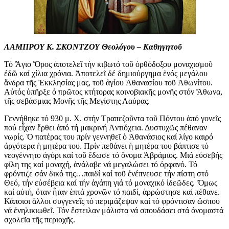
ΛΑΜΠΡΟΥ Κ. ΣΚΟΝΤΖΟΥ Θεολόγου – Καθηγητοῦ
Τό Ἅγιο Ὄρος ἀποτελεῖ τήν κιβωτό τοῦ ὀρθόδοξου μοναχισμοῦ
ἐδῶ καί χίλια χρόνια. Ἀποτελεῖ δέ δημιούργημα ἑνός μεγάλου
ἄνδρα τῆς Ἐκκλησίας μας, τοῦ ἁγίου Ἀθανασίου τοῦ Ἀθωνίτου.
Αὐτός ὑπῆρξε ὁ πρῶτος κτήτορας κοινοβιακῆς μονῆς στόν Ἄθωνα,
τῆς σεβάσμιας Μονῆς τῆς Μεγίστης Λαύρας.
Γεννήθηκε τό 930 μ. Χ. στήν Τραπεζοῦντα τοῦ Πόντου ἀπό γονεῖς
πού εἶχαν ἔρθει ἀπό τή μακρινή Ἀντιόχεια. Δυστυχῶς πέθαναν
νωρίς. Ὁ πατέρας του πρίν γεννηθεῖ ὁ Ἀθανάσιος καί λίγο καιρό
ἀργότερα ἡ μητέρα του. Πρίν πεθάνει ἡ μητέρα του βάπτισε τό
νεογέννητο ἀγόρι καί τοῦ ἔδωσε τό ὄνομα Ἀβράμιος. Μιά εὐσεβής
φίλη της καί μοναχή, ἀνάλαβε νά μεγαλώσει τό ὀρφανό. Τό
φρόντιζε σάν δικό της…
παιδί καί τοῦ ἐνέπνευσε τήν πίστη στό
Θεό, τήν εὐσέβεια καί τήν ἀγάπη γιά τό μοναχικό ἰδεῶδες. Ὅμως
καί αὐτή, ὅταν ἦταν ἑπτά χρονῶν τό παιδί, ἀρρώστησε καί πέθανε.
Κάποιοι ἄλλοι συγγενεῖς τό περιμάζεψαν καί τό φρόντισαν ὥσπου
νά ἐνηλικιωθεῖ. Τόν ἔστειλαν μάλιστα νά σπουδάσει στά ὀνομαστά
σχολεῖα τῆς περιοχῆς.