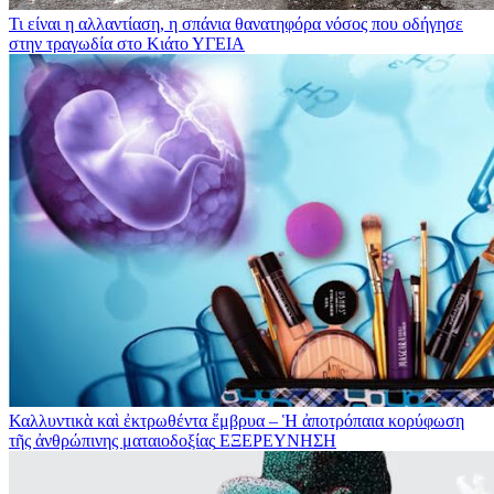
Τι είναι η αλλαντίαση, η σπάνια θανατηφόρα νόσος που οδήγησε
στην τραγωδία στο Κιάτο
ΥΓΕΙΑ
Καλλυντικὰ καὶ ἐκτρωθέντα ἔμβρυα – Ἡ ἀποτρόπαια κορύφωση
τῆς ἀνθρώπινης ματαιοδοξίας
ΕΞΕΡΕΥΝΗΣΗ