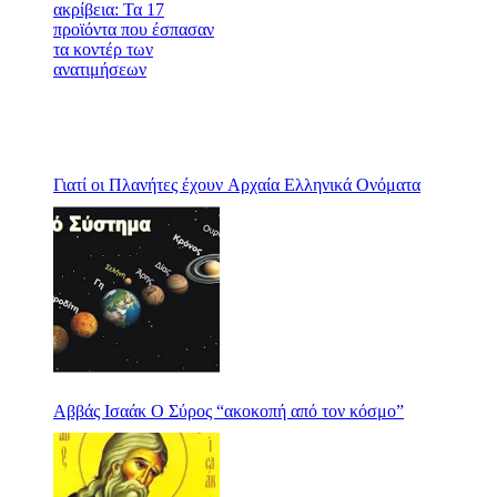
Γιατί οι Πλανήτες έχουν Αρχαία Ελληνικά Ονόματα
Αββάς Ισαάκ Ο Σύρος “ακοκοπή από τον κόσμο”