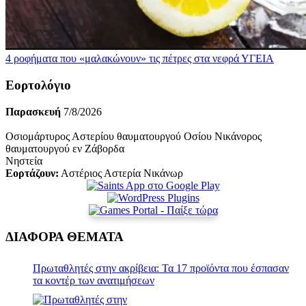
4 ροφήματα που «μαλακώνουν» τις πέτρες στα νεφρά
ΥΓΕΙΑ
Εορτολόγιο
Παρασκευή
7/8/2026
Οσιομάρτυρος Αστερίου θαυματουργού Οσίου Νικάνορος
θαυματουργού εν Ζάβορδα
Νηστεία
Εορτάζουν:
Αστέριος Αστερία Νικάνωρ
ΔΙΑΦΟΡΑ ΘΕΜΑΤΑ
Πρωταθλητές στην ακρίβεια: Τα 17 προϊόντα που έσπασαν
τα κοντέρ των ανατιμήσεων