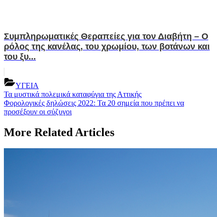
Συμπληρωματικές Θεραπείες για τον Διαβήτη – Ο
ρόλος της κανέλας, του χρωμίου, των βοτάνων και
του ξυ...
ΥΓΕΙΑ
Post
Previous
Τα μυστικά πολεμικά καταφύγια της Αττικής
Post:
Next
Φορολογικές δηλώσεις 2022: Τα 20 σημεία που πρέπει να
navigation
Post:
προσέξουν οι σύζυγοι
More Related Articles