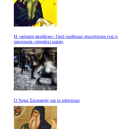
Η «αόρατη ακρίβεια»: Γιατί νιώθουμε φτωχότεροι ενώ η
οικονομία «πηγαίνει καλά»
Ο Άγιος Σιλουανός για το κάπνισμα