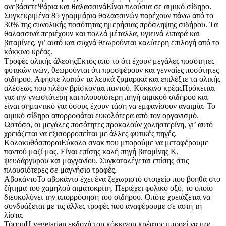
ανεβάσετεΨάρια και θαλασσινάΕίναι πλούσια σε αιμικό σίδηρο.
Συγκεκριμένα 85 γραμμάρια θαλασσινών παρέχουν πάνω από το
30% της συνολικής ποσότητας ημερήσιας πρόσληψης σιδήρου. Τα
θαλασσινά περιέχουν και πολλά μέταλλα, υγιεινά λιπαρά και
βιταμίνες, γι’ αυτό και συχνά θεωρούνται καλύτερη επιλογή από το
κόκκινο κρέας.
Τροφές ολικής άλεσηςΕκτός από το ότι έχουν μεγάλες ποσότητες
φυτικών ινών, θεωρούνται ότι προσφέρουν και γενναίες ποσότητες
σιδήρου. Αφήστε λοιπόν τα λευκά ζυμαρικά και επιλέξτε τα ολικής
αλέσεως που πλέον βρίσκονται παντού. Κόκκινο κρέαςΠρόκειται
για την γνωστότερη και πλουσιότερη πηγή αιμικού σιδήρου και
είναι σημαντικό για όσους έχουν τάση να εμφανίσουν αναιμία. Το
αιμικό σίδηρο απορροφάται ευκολότερα από τον οργανισμό.
Ωστόσο, οι μεγάλες ποσότητες προκαλούν χοληστερίνη, γι’ αυτό
χρειάζεται να εξισορροπείται με άλλες φυτικές πηγές.
ΚολοκυθόσποροιΕύκολο σνακ που μπορούμε να μεταφέρουμε
παντού μαζί μας. Είναι επίσης καλή πηγή βιταμίνης Κ,
ψευδάργυρου και μαγγανίου. Συγκαταλέγεται επίσης στις
πλουσιότερες σε μαγνήσιο τροφές.
ΑβοκάντοΤο αβοκάντο έχει ένα ξεχωριστό στοιχείο που βοηθά στο
ζήτημα του χαμηλού αιματοκρίτη. Περιέχει φολικό οξύ, το οποίο
διευκολύνει την απορρόφηση του σιδήρου. Οπότε χρειάζεται να
συνδυάζεται με τις άλλες τροφές που αναφέρουμε σε αυτή τη
λίστα.
ΤόφουΗ vegetarian εκδοχή του κόκκινου κρέατος μπορεί να μας