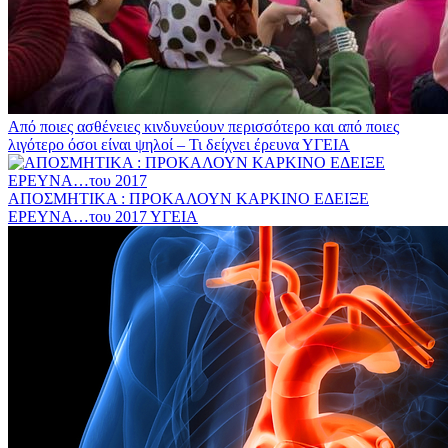
Από ποιες ασθένειες κινδυνεύουν περισσότερο και από ποιες
λιγότερο όσοι είναι ψηλοί – Τι δείχνει έρευνα
ΥΓΕΙΑ
ΑΠΟΣΜΗΤΙΚΑ : ΠΡΟΚΑΛΟΥΝ ΚΑΡΚΙΝΟ ΕΔΕΙΞΕ
ΕΡΕΥΝΑ…του 2017
ΥΓΕΙΑ