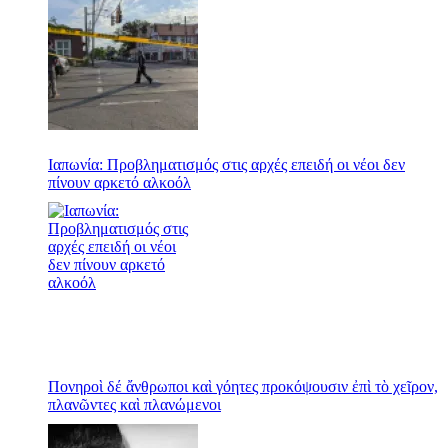
Ιαπωνία: Προβληματισμός στις αρχές επειδή οι νέοι δεν
πίνουν αρκετό αλκοόλ
Πονηροὶ δέ ἄνθρωποι καὶ γόητες προκόψουσιν ἐπὶ τὸ χεῖρον,
πλανῶντες καὶ πλανώμενοι