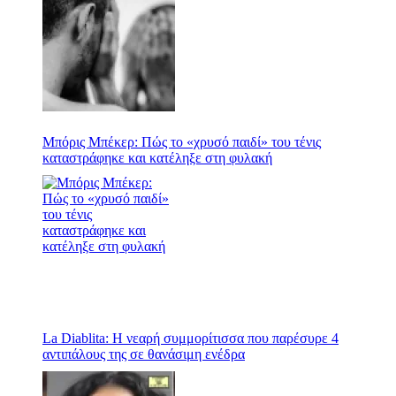
Μπόρις Μπέκερ: Πώς το «χρυσό παιδί» του τένις
καταστράφηκε και κατέληξε στη φυλακή
La Diablita: Η νεαρή συμμορίτισσα που παρέσυρε 4
αντιπάλους της σε θανάσιμη ενέδρα