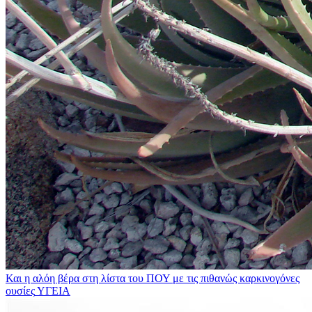
Και η αλόη βέρα στη λίστα του ΠΟΥ με τις πιθανώς καρκινογόνες
ουσίες
ΥΓΕΙΑ