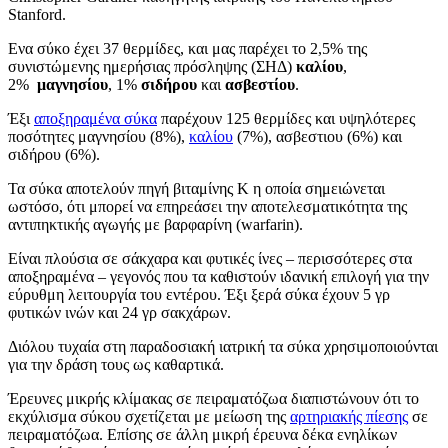
Stanford.
Ενα σύκο έχει 37 θερμίδες, και μας παρέχει το 2,5% της
συνιστώμενης ημερήσιας πρόσληψης (ΣΗΔ)
καλίου
,
2%
μαγνησίου
, 1%
σιδήρου
και
ασβεστίου
.
Έξι
αποξηραμένα σύκα
παρέχουν 125 θερμίδες και υψηλότερες
ποσότητες μαγνησίου (8%),
καλίου
(7%), ασβεστιου (6%) και
σιδήρου (6%).
Τα σύκα αποτελούν πηγή βιταμίνης Κ η οποία σημειώνεται
ωστόσο, ότι μπορεί να επηρεάσει την αποτελεσματικότητα της
αντιπηκτικής αγωγής με βαρφαρίνη (warfarin).
Είναι πλούσια σε σάκχαρα και φυτικές ίνες – περισσότερες στα
αποξηραμένα – γεγονός που τα καθιστούν ιδανική επιλογή για την
εύρυθμη λειτουργία του εντέρου. Έξι ξερά σύκα έχουν 5 γρ
φυτικών ινών και 24 γρ σακχάρων.
Διόλου τυχαία στη παραδοσιακή ιατρική τα σύκα χρησιμοποιούνται
για την δράση τους ως καθαρτικά.
Έρευνες μικρής κλίμακας σε πειραματόζωα διαπιστώνουν ότι το
εκχύλισμα σύκου σχετίζεται με μείωση της
αρτηριακής πίεσης
σε
πειραματόζωα. Επίσης σε άλλη μικρή έρευνα δέκα ενηλίκων