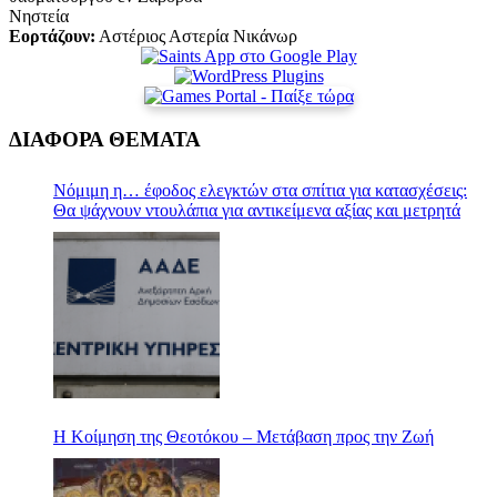
Νηστεία
Εορτάζουν:
Αστέριος Αστερία Νικάνωρ
ΔΙΑΦΟΡΑ ΘΕΜΑΤΑ
Nόμιμη η… έφοδος ελεγκτών στα σπίτια για κατασχέσεις:
Θα ψάχνουν ντουλάπια για αντικείμενα αξίας και μετρητά
Η Κοίμηση της Θεοτόκου – Μετάβαση προς την Ζωή