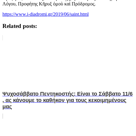
Λόγου, Προφήτης Κῆρυξ ὁμοὺ καὶ Πρόδρομος.
https://www.i-diadromi.gr/2019/06/saint.html
Related posts:
Ψυχοσάββατο Πεντηκοστής: Είναι το Σάββατο 11/6
, ας κάνουμε το καθήκον για τους κεκοιμημένους
μας