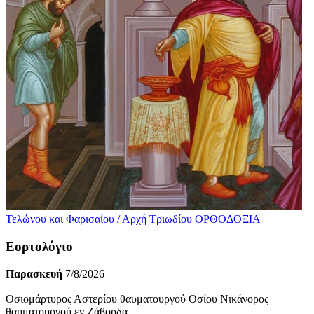
Τελώνου και Φαρισαίου / Αρχή Τριωδίου
ΟΡΘΟΔΟΞΙΑ
Εορτολόγιο
Παρασκευή
7/8/2026
Οσιομάρτυρος Αστερίου θαυματουργού Οσίου Νικάνορος
θαυματουργού εν Ζάβορδα