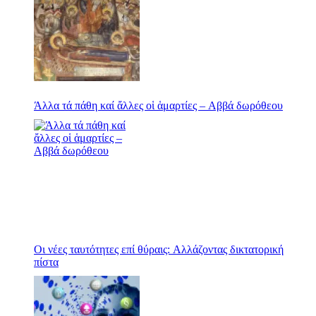
Άλλα τά πάθη καί ἄλλες οἱ ἁμαρτίες – Αββά δωρόθεου
Οι νέες ταυτότητες επί θύραις: Αλλάζοντας δικτατορική
πίστα