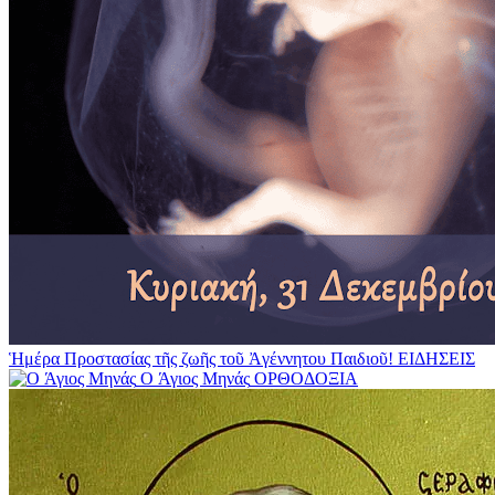
Ἡμέρα Προστασίας τῆς ζωῆς τοῦ Ἀγέννητου Παιδιοῦ!
ΕΙΔΗΣΕΙΣ
O Άγιος Μηνάς
ΟΡΘΟΔΟΞΙΑ