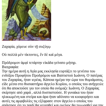
Ζαχαρία, χόρευε σὺν τῇ συζύγῳ
Οὐ πολλὰ μὲν τίκτοντες, ἓν δὲ καὶ μέγα.
Πρόδρομον ἀμφὶ τετάρτην εἰκάδα γείνατο μήτηρ.
Βιογραφία:
Την ημέρα αυτή η Αγία μας εκκλησία εορτάζει το γενέσιο του
ενδόξου Προφήτου Προδρόμου και Βαπτιστού Ιωάννη. Ο πατέρας
του Ζαχαρίας, ήταν ιερέας. Κάποια ημέρα την ώρα του θυμιάματος,
είδε μέσα στο θυσιαστήριο άγγελο Κυρίου, ο οποίος του ανήγγειλε
ότι θα αποκτούσε γιο τον οποίο θα ονόμαζε Ιωάννη. Ο Ζαχαρίας
σκίρτησε από χαρά , αλλά δυσπιστούσε. Η γυναίκα του ήταν
ηλικιωμένη και στείρα και άρα ήταν αδύνατο να κυοφορήσει και
αυτές τις αμφιβολίες τις εξέφρασε στον άγγελο ο οποίος του
απάντησε ότι το παιδί θα γεννηθεί και εκείνος θα τιμωρηθεί για την