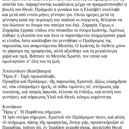
απιστία του, παραμένοντας κωφάλαλος μέχρι να πραγματοποιηθεί η
βουλή του Θεού. Πράγματι η γυναίκα του η Ελισάβετ συνέλαβε
και μετά από εννέα μήνες γέννησε γιο. Οκτώ ημέρες μετά τη
γέννηση κατά την περιτομή του παιδιού οι συγγενείς, θέλησαν να
του δώσουν το όνομα του πατέρα του δηλ. Ζαχαρία. Όμως ο
Ζαχαρίας έγραψε επάνω στο πινακίδιο το όνομα Ιωάννης. Αμέσως
λύθηκε η γλώσσα του και όλοι οι παριστάμενοι πλημμύρισαν χαρά
κι ελπίδα, διότι κατάλαβαν ότι γεννήθηκε ο Πρόδρομος της
παρουσίας του αναμενόμενου Μεσσία. Ο Ιωάννης δε διέθετε μόνο
το χάρισμα της προφητείας, αλλά αξιώθηκε και τη μεγαλύτερη
χαρά και τιμή. Βάπτισε το Μεσσία Χριστό, τον οποίο και
ομολογούσε σ’ όλη του τη ζωή.
Ἀπολυτίκιον (Κατέβασμα)
Ἦχος δ’. Ταχὺ προκατάλαβε.
Προφῆτα καὶ Πρόδρομε, τῆς παρουσίας Χριστοῦ, ἀξίως εὐφημῆσαι
σέ, οὐκ εὐποροῦμεν ἠμεῖς, οἱ πόθω τιμῶντες σέ, στείρωσις γὰρ
τεκούσης, καὶ πατρὸς ἀφωνία, λέλυται τὴ ἐνδόξω, καὶ σεπτή σου
γεννήσει, καὶ σάρκωσις Υἱοῦ τοῦ Θεοῦ, κόσμω κηρύττεται.
Κοντάκιον
Ἦχος γ’. Ἡ Παρθένος σήμερον.
Ἡ πρὶν στείρα σήμερον, Χριστοῦ τὸν Πρόδρομον τίκτει, καὶ αὐτὸς
τὸ πλήρωμα, πάσης τῆς προφητείας, ὅνπερ γάρ, προανεκήρυξαν οἱ
Προφῆται, τοῦτον δή, ἐν Ἰορδάνῃ χειροθετήσας, ἀνεδείχθη Θεοῦ