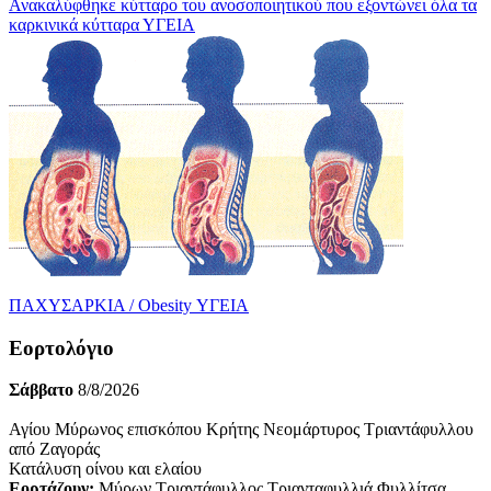
Ανακαλύφθηκε κύτταρο του ανοσοποιητικού που εξοντώνει όλα τα
καρκινικά κύτταρα
ΥΓΕΙΑ
ΠΑΧΥΣΑΡΚΙΑ / Obesity
ΥΓΕΙΑ
Εορτολόγιο
Σάββατο
8/8/2026
Αγίου Μύρωνος επισκόπου Κρήτης Νεομάρτυρος Τριαντάφυλλου
από Ζαγοράς
Κατάλυση οίνου και ελαίου
Εορτάζουν:
Μύρων Τριαντάφυλλος Τριανταφυλλιά Φυλλίτσα