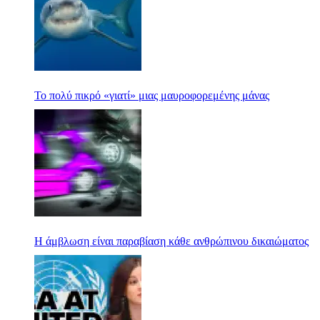
Το πολύ πικρό «γιατί» μιας μαυροφορεμένης μάνας
Η άμβλωση είναι παραβίαση κάθε ανθρώπινου δικαιώματος