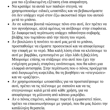
μια πιο εξειδικευμένη εξέταση είναι απαραίτητη.
Να κρατάμε τα αυτιά των παιδιών στεγνά, να
χρησιμοποιούμε ειδικές ωτασπίδες και να βεβαιωνόμαστε
ότι δεν υπάρχει νερό στον έξω ακουστικό πόρο του αυτιού
μετά το μπάνιο.
Αν σε κάποια βουτιά νιώσουμε πόνο στο αυτί, δεν πρέπει να
τον αγνοήσουμε, αλλά αμέσως να ανέβουμε στην επιφάνεια.
Σε διαφορετική περίπτωση υπάρχει πιθανότητα σοβαρής
βλάβης του τυμπάνου από την πίεση του νερού.
Aν βουλώσει ή πονέσει το αυτί μας μετά το μπάνιο,
προσπαθούμε να είμαστε προσεκτικοί και να αποφεύγουμε
την επαφή με το νερό. Μια καλή λύση είναι να κλείσουμε το
αυτί με βαμβάκι, εμποτισμένο με λίγο λάδι ή βαζελίνη.
Μπορούμε επίσης να στάξουμε στο αυτί που έχει την
ενόχληση μερικές σταγόνες οινόπνευμα, που θα κάνει μια
ελαφριά αντισηψία. Στην περίπτωση που ο πόνος προέρχεται
από διογκωμένη κυψελίδα, θα τη βοηθήσει να «στεγνώσει»
και να «μαζέψει».
Aν χρησιμοποιούμε ωτοασπίδες για να προστατέψουμε το
αυτί, πρέπει να τις πλένουμε με σαπούνι και να τις
στεγνώνουμε καλά μετά από κάθε χρήση, για να
αποφύγουμε τη μόλυνση από κάποιο μικρόβιο.
Aν ο πόνος επιμένει, κάνουμε πυρετό ή εμφανιστεί πύον,
πρέπει να επικοινωνήσουμε με γιατρό, που θα μας δώσει την
κατάλληλη θεραπεία.