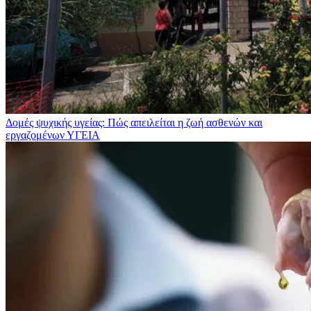
Δομές ψυχικής υγείας: Πώς απειλείται η ζωή ασθενών και
εργαζομένων
ΥΓΕΙΑ