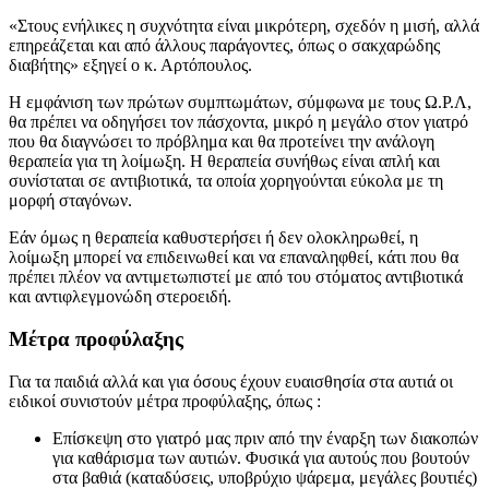
«Στους ενήλικες η συχνότητα είναι μικρότερη, σχεδόν η μισή, αλλά
επηρεάζεται και από άλλους παράγοντες, όπως ο σακχαρώδης
διαβήτης» εξηγεί ο κ. Αρτόπουλος.
Η εμφάνιση των πρώτων συμπτωμάτων, σύμφωνα με τους Ω.Ρ.Λ,
θα πρέπει να οδηγήσει τον πάσχοντα, μικρό η μεγάλο στον γιατρό
που θα διαγνώσει το πρόβλημα και θα προτείνει την ανάλογη
θεραπεία για τη λοίμωξη. Η θεραπεία συνήθως είναι απλή και
συνίσταται σε αντιβιοτικά, τα οποία χορηγούνται εύκολα με τη
μορφή σταγόνων.
Εάν όμως η θεραπεία καθυστερήσει ή δεν ολοκληρωθεί, η
λοίμωξη μπορεί να επιδεινωθεί και να επαναληφθεί, κάτι που θα
πρέπει πλέον να αντιμετωπιστεί με από του στόματος αντιβιοτικά
και αντιφλεγμονώδη στεροειδή.
Mέτρα προφύλαξης
Για τα παιδιά αλλά και για όσους έχουν ευαισθησία στα αυτιά οι
ειδικοί συνιστούν μέτρα προφύλαξης, όπως :
Επίσκεψη στο γιατρό μας πριν από την έναρξη των διακοπών
για καθάρισμα των αυτιών. Φυσικά για αυτούς που βουτούν
στα βαθιά (καταδύσεις, υποβρύχιο ψάρεμα, μεγάλες βουτιές)