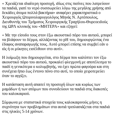
« Χρειάζεται ιδιαίτερη προσοχή, ιδίως στις πισίνες που λατρεύουν
τα παιδιά, γιατί το νερό συσσωρεύει λόγω της μεγάλης χρήσης από
δεκάδες άτομα πολλά βακτήρια» αναφέρει χαρακτηριστικά ο
Χειρουργός Ωτορινολαρυγγολόγος Μηνάς Ν. Αρτόπουλος,
Διευθυντής του Τμήματος Χειρουργικής Τραχήλου-Θυρεοειδούς
της ΩΡΛ κλινικής του «ΜΗΤΕΡΑ» και εξηγεί:
« Με την είσοδο τους στον έξω ακουστικό πόρο του αυτιού, μπορεί
να βλάψουν το δέρμα, αλλάζοντας το pH του, δημιουργώντας ένα
έδαφος αναπαραγωγής τους. Αυτό μπορεί επίσης να συμβεί εάν ο
ιός ή οι μύκητες εισέλθουν στο αυτί».
Η λοίμωξη που δημιουργείται, στο δέρμα που καλύπτει τον έξω
ακουστικό πόρο του αυτιού, προκαλεί φλεγμονή με αποτέλεσμα το
παιδί η γενικότερα ο κολυμβητής, να έχει πρώτα φαγούρα και στη
συνέχεια ήπιο έως έντονο πόνο στο αυτί, το οποίο χειροτερεύει
όταν το αγγίζει.
Η κατάσταση αυτή απαιτεί τη προσοχή όλων και κυρίως των
μαμάδων ή των ατόμων που συνοδεύουν τα παιδιά στις διακοπές
του καλοκαιριού.
Σύμφωνα με στατιστικά στοιχεία τους καλοκαιρινούς μήνες η
συχνότητα των προβλημάτων στα αυτιά τριπλασιάζεται στα παιδιά
στις ηλικίες 5-14 χρόνων.