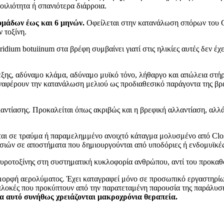
οιλιότητα ή σπανιότερα διάρροια.
ομάδων έως και 6 μηνών.
Oφείλεται στην κατανάλωση σπόρων του Clo
 τοξίνη.
ridium botuiinum στα βρέφη συμβαίνει γιατί στις ηλικίες αυτές δεν 
ης, αδύναμο κλάμα, αδύναμο μυϊκό τόνο, λήθαργο και απώλεια στήριξ
ναφέρουν την κατανάλωση μελιού ως προδιαθεσικό παράγοντα της βρεφ
λλαντίασης. Προκαλείται όπως ακριβώς και η βρεφική αλλαντίαση, αλλ
αι σε τραύμα ή παραμελημμένο ανοιχτό κάταγμα μολυσμένο από Clost
σιών σε αποστήματα που δημιουργούνται από υποδόριες ή ενδομυϊκές
υροτοξίνης στη συστηματική κυκλοφορία ανθρώπου, αντί του προκαθ
 μορφή αερολύματος. Έχει καταγραφεί μόνο σε προσωπικό εργαστηρίων
ιπλοκές που προκύπτουν από την παρατεταμένη παρουσία της παράλυσ
ια αυτό συνήθως χρειάζονται μακροχρόνια θεραπεία.