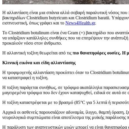
Η αλλαντίαση είναι μια σπάνια αλλά σοβαρή παραλυτική νόσος που π
βακτηριδίων Clostridium butyricum και Clostridium baratii. Υπάρχου
εισπνευστική, όπως γράφει και το
News4Health.gr
.
Το Clostridium botulinum είναι ένα Gram (+) βακτηρίδιο που αναπτ
να υπάρξουν κατάλληλες συνθήκες που να επιτρέψουν την ανάπτυξή το
προκαλούν νόσο στον άνθρωπο.
Η αλλαντική τοξίνη θεωρείται από τις
πιο θανατηφόρες ουσίες. Η μ
Κλινική εικόνα και είδη αλλαντίασης
Η τροφιμογενής αλλαντίαση προκύπτει όταν το Clostridium botulinu
να καταστραφεί η τοξίνη.
Η τοξίνη παράγεται συνήθως, σε τρόφιμα ακατάλληλα παρασκευασμέ
μαγειρεμένα τρόφιμα που δεν έχουν καταψυχθεί, ειδικά σε αυτά σε 
Η τοξίνη καταστρέφεται με το βρασμό (85°C για 5 λεπτά ή περισσότ
Αρχικά οι ασθενείς παρουσιάζουν αδυναμία, ίλιγγο, θαμπή όραση, 
νευρολογικά συμπτώματα είναι αποτέλεσμα της μυϊκής παράλυσης πο
Η παράλυση των αναπνευστικών μυών μπορεί να είναι θανατηφόρα αν