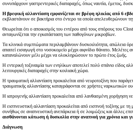
συνυπάρχουν γαστρεντερικές διαταραχές, όπως ναυτία, έμετος, δυσκ
Η βρεφική αλλαντίαση εμφανίζεται σε βρέφη ηλικίας από 6 εβδ
εκβλαστάνουν σε βακτήρια στο έντερο τα οποία απελευθερώνουν την
Θεωρείται ότι ο αποικισμός του εντέρου από τους σπόρους του Clost
ανταγωνίζεται την εγκατάσταση των παθογόνων μικροβίων.
Τα κλινικά συμπτώματα περιλαμβάνουν δυσκοιλιότητα, απώλεια όρεξ
απαιτεί εισαγωγή στο νοσοκομείο μέχρι αιφνίδιο θάνατο. Μελέτες α
καταναλώνουν μέλι μέχρι να ολοκληρώσουν το πρώτο έτος ζωής.
Η εντερική τοξιναιμία των ενηλίκων αποτελεί πολύ σπάνιο είδος α
λειτουργικές διαταραχές στην κοιλιακή χώρα.
Η τραυματική αλλαντίαση προκαλείται από νευροτοξίνη που παράγετ
τραυματικής αλλαντίασης καταγράφονται σε χρήστες ναρκωτικών ου
Η ιατρογενής αλλαντίαση προκαλείται από λανθασμένη χορήγηση νε
Η εισπνευστική αλλαντίαση προκαλείται από εισπνοή τοξίνης με τη
συνήθως σε αναπνευστική ανεπάρκεια ή σε λοιμώξεις και άλλες επ
αισθάνονται κόπωση ή δυσκολία στην αναπνοή για χρόνια και γ
Διάγνωση