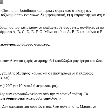
 Clostridium botuiinum και μερικές φορές από στελέχη των
 τοξιναιμία των ενηλίκων,
δ)
η τραυματική,
ε)
η ιατρογενής και
στ)
η
όρια που του επιτρέπουν να επιβιώνει σε δυσμενείς συνθήκες μέχρι
μματα Α, Β, C, D, E, F, G. Μόνο οι τύποι Α, Β, Ε και σπάνια ο F
ά χιλιόγραμμο βάρους σώματος.
α καταναλώνεται χωρίς να προηγηθεί κατάλληλο μαγείρεμά του ώστε
, χαμηλής οξύτητας, καθώς και σε παστεριωμένα ή ελαφρώς
ς κ.α).
ν (120Τ για 10 λεπτά ή περισσότερο).
ολής των κρανιακών νεύρων από την αλλαντική τοξίνη. Τα
αρή συμμετρική κατιούσα παράλυση».
. Δεν παρατηρείται πυρετός ή απώλεια συνείδησης. Μπορεί να