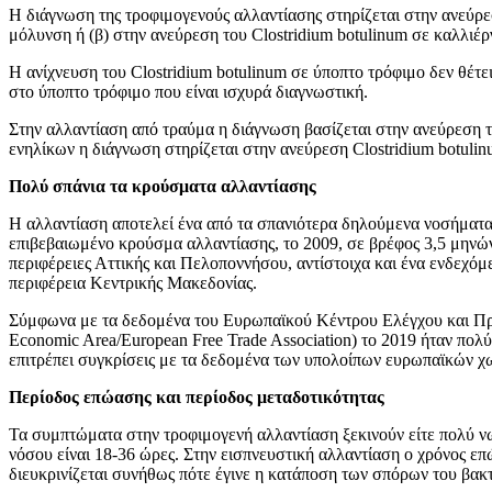
Η διάγνωση της τροφιμογενούς αλλαντίασης στηρίζεται στην ανεύρεση
μόλυνση ή (β) στην ανεύρεση του Clostridium botulinum σε καλλιέ
Η ανίχνευση του Clostridium botulinum σε ύποπτο τρόφιμο δεν θέτει
στο ύποπτο τρόφιμο που είναι ισχυρά διαγνωστική.
Στην αλλαντίαση από τραύμα η διάγνωση βασίζεται στην ανεύρεση τ
ενηλίκων η διάγνωση στηρίζεται στην ανεύρεση Clostridium botulin
Πoλύ σπάνια τα κρούσματα αλλαντίασης
H αλλαντίαση αποτελεί ένα από τα σπανιότερα δηλούμενα νοσήματ
επιβεβαιωμένο κρούσμα αλλαντίασης, το 2009, σε βρέφος 3,5 μηνώ
περιφέρειες Αττικής και Πελοποννήσου, αντίστοιχα και ένα ενδεχόμ
περιφέρεια Κεντρικής Μακεδονίας.
Σύμφωνα με τα δεδομένα του Ευρωπαϊκού Κέντρου Ελέγχου και Πρ
Economic Area/European Free Trade Association) το 2019 ήταν πο
επιτρέπει συγκρίσεις με τα δεδομένα των υπολοίπων ευρωπαϊκών χ
Περίοδος επώασης και περίοδος μεταδοτικότητας
Τα συμπτώματα στην τροφιμογενή αλλαντίαση ξεκινούν είτε πολύ νω
νόσου είναι 18-36 ώρες. Στην εισπνευστική αλλαντίαση ο χρόνος επ
διευκρινίζεται συνήθως πότε έγινε η κατάποση των σπόρων του βακ