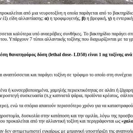
ροκαλείται από μια νευροτοξίνη η οποία παράγεται από το βακτηρίδιο
ν έξι είδη αλλαντίασης:
α)
η τροφιμογενής,
β)
η βρεφική,
γ)
η εντερική
ύσσεται καλύτερα υπό αναερόβιες συνθήκες. Το βακτηρίδιο παράγει σπ
υ. Υπάρχουν 7 τύποι αλλαντικής τοξίνης που διαχωρίζονται με τα γρά
έση θανατηφόρος δόση (lethal dose- LD50) είναι 1 ng τοξίνης αν
m αναπτύσσεται και παράγει τοξίνη σε τρόφιμο το οποίο στη συνέχει
να ή κονσερβοποιημένα, χαμηλής περιεκτικότητας σε αλάτι ή ζάχαρη
αεροστεγή συσκευασία (π.χ καπνιστά ψάρια, προϊόντα κρέατος, σάλτσε
ερο), ενώ τα σπόρια απαιτούν περισσότερο χρόνο για να καταστραφού
ξηροστομία, δυσκολία στην κατάποση και την ομιλία, λόγω της προσβ
υ προκαλείται από την αλλαντική τοξίνη και περιγράφονται ως
«χαλ
 δεν αντιμετωπιστεί εγκαίρως με μηχανική υποστήριξη της αναπνοής