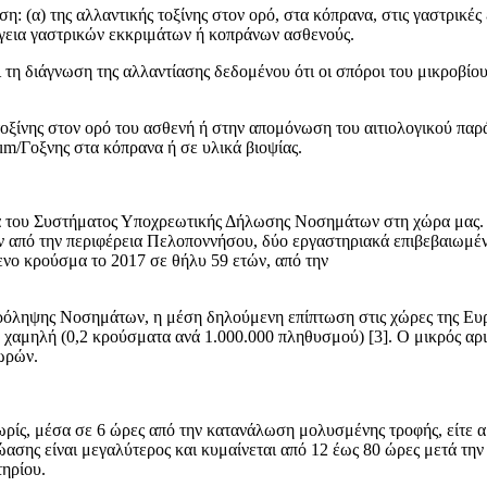
: (α) της αλλαντικής τοξίνης στον ορό, στα κόπρανα, στις γαστρικές 
ργεια γαστρικών εκκριμάτων ή κοπράνων ασθενούς.
 τη διάγνωση της αλλαντίασης δεδομένου ότι οι σπόροι του μικροβίου
οξίνης στον ορό του ασθενή ή στην απομόνωση του αιτιολογικού παράγ
um/Γοξνης στα κόπρανα ή σε υλικά βιοψίας.
α του Συστήματος Υποχρεωτικής Δήλωσης Νοσημάτων στη χώρα μας. 
ν από την περιφέρεια Πελοποννήσου, δύο εργαστηριακά επιβεβαιωμένα
ενο κρούσμα το 2017 σε θήλυ 59 ετών, από την
όληψης Νοσημάτων, η μέση δηλούμενη επίπτωση στις χώρες της Ευ
λύ χαμηλή (0,2 κρούσματα ανά 1.000.000 πληθυσμού) [3]. Ο μικρός 
ωρών.
ρίς, μέσα σε 6 ώρες από την κατανάλωση μολυσμένης τροφής, είτε α
ώασης είναι μεγαλύτερος και κυμαίνεται από 12 έως 80 ώρες μετά την
τηρίου.