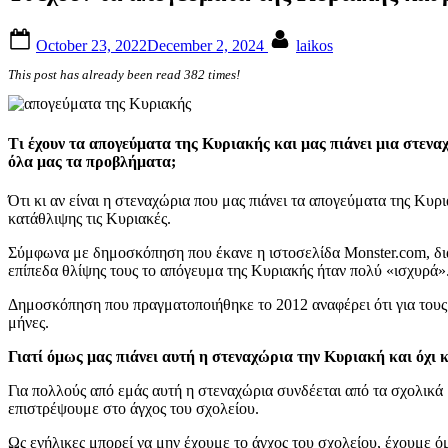
Posted
By
October 23, 2022
December 2, 2024
laikos
on
This post has already been read 382 times!
Τι έχουν τα απογεύματα της Κυριακής και μας πιάνει μια στεναχ
όλα μας τα προβλήματα;
Ότι κι αν είναι η στεναχώρια που μας πιάνει τα απογεύματα της Κυρ
κατάθλιψης τις Κυριακές.
Σύμφωνα με δημοσκόπηση που έκανε η ιστοσελίδα Monster.com, δια
επίπεδα θλίψης τους το απόγευμα της Κυριακής ήταν πολύ «ισχυρά»
Δημοσκόπηση που πραγματοποιήθηκε το 2012 αναφέρει ότι για τους π
μήνες.
Γιατί όμως μας πιάνει αυτή η στεναχώρια την Κυριακή και όχι 
Για πολλούς από εμάς αυτή η στεναχώρια συνδέεται από τα σχολικά 
επιστρέψουμε στο άγχος του σχολείου.
Ως ενήλικες μπορεί να μην έχουμε το άγχος του σχολείου, έχουμε όμ