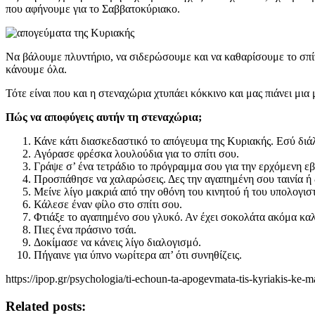
που αφήνουμε για το Σαββατοκύριακο.
Να βάλουμε πλυντήριο, να σιδερώσουμε και να καθαρίσουμε το σπίτ
κάνουμε όλα.
Τότε είναι που και η στεναχώρια χτυπάει κόκκινο και μας πιάνει μι
Πώς να αποφύγεις αυτήν τη στεναχώρια;
Κάνε κάτι διασκεδαστικό το απόγευμα της Κυριακής. Εσύ διάλ
Αγόρασε φρέσκα λουλούδια για το σπίτι σου.
Γράψε σ’ ένα τετράδιο το πρόγραμμα σου για την ερχόμενη ε
Προσπάθησε να χαλαρώσεις. Δες την αγαπημένη σου ταινία ή 
Μείνε λίγο μακριά από την οθόνη του κινητού ή του υπολογισ
Κάλεσε έναν φίλο στο σπίτι σου.
Φτιάξε το αγαπημένο σου γλυκό. Αν έχει σοκολάτα ακόμα κα
Πιες ένα πράσινο τσάι.
Δοκίμασε να κάνεις λίγο διαλογισμό.
Πήγαινε για ύπνο νωρίτερα απ’ ότι συνηθίζεις.
https://ipop.gr/psychologia/ti-echoun-ta-apogevmata-tis-kyriakis-ke-m
Related posts: