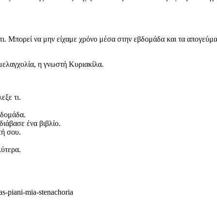
ι. Μπορεί να μην είχαμε χρόνο μέσα στην εβδομάδα και τα απογεύματα
α μελαγχολία, η γνωστή Κυριακίλα.
εξε τι.
βδομάδα.
διάβασε ένα βιβλίο.
τή σου.
λύτερα.
as-piani-mia-stenachoria