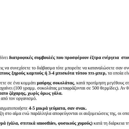
δίνει
διατροφικές συμβουλές που προσφέρουν έξτρα ενέργεια στου
εις να συνεχίσετε το διάβασμα τότε μπορείτε να καταναλώσετε σαν σ
λατους ξηρούς καρπούς ή 3-4 μπισκότα τύπου πτι-μπερ,
τα οποία εί
γετε σε ένα κομμάτι
μαύρης σοκολάτας
, κατά προτίμηση μεγέθους σ
χαίνει (100 γραμμ. σοκολάτας μεταφράζονται σε 500 θερμίδες). Αν θ
τατο ζάχαρης, χωρίς όμως γάλα.
 από τον οργανισμό.
πραγματοποιήστε
4-5 μικρά γεύματα, σαν σνακ.
ζη στο αίμα ενώ παράλληλα αποφεύγονται οι αυξομειώσεις της, οι οπ
γρά (γάλα, σπιτικά smoothies, φυσικούς χυμούς)
κατά τη διάρκεια 