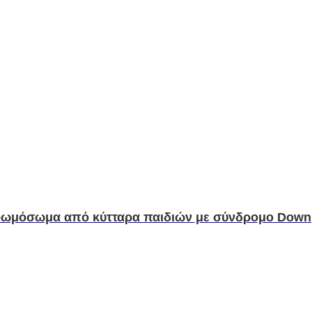
χρωμόσωμα από κύτταρα παιδιών με σύνδρομο Down