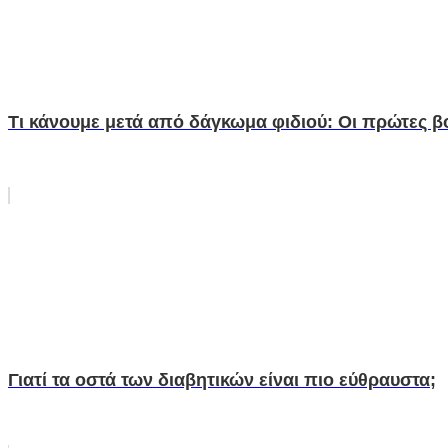
Τι κάνουμε μετά από δάγκωμα φιδιού: Οι πρώτες β
Γιατί τα οστά των διαβητικών είναι πιο εύθραυστα;