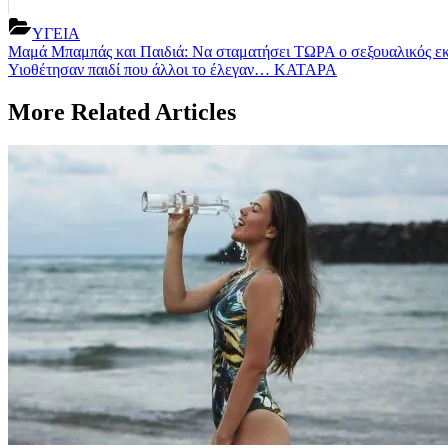
ΥΓΕΙΑ
Post
Previous
Μαμά Μπαμπάς και Παιδιά: Να σταματήσει ΤΩΡΑ ο σεξουαλικός εκ
Post:
Next
Υιοθέτησαν παιδί που άλλοι το έλεγαν… ΚΑΤΑΡΑ
navigation
Post:
More Related Articles