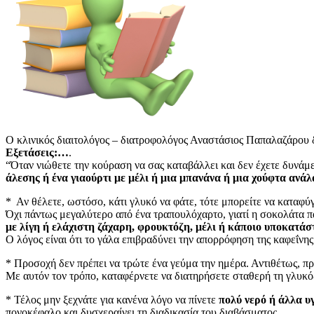
Ο κλινικός διαιτολόγος – διατροφολόγος Αναστάσιος Παπαλαζάρου 
Εξετάσεις:…
.
“Όταν νιώθετε την κούραση να σας καταβάλλει και δεν έχετε δυνάμ
άλεσης ή ένα γιαούρτι με μέλι ή μια μπανάνα ή μια χούφτα ανά
* Αν θέλετε, ωστόσο, κάτι γλυκό να φάτε, τότε μπορείτε να καταφύ
Όχι πάντως μεγαλύτερο από ένα τραπουλόχαρτο, γιατί η σοκολάτα πα
με λίγη ή ελάχιστη ζάχαρη, φρουκτόζη, μέλι ή κάποιο υποκατάσ
Ο λόγος είναι ότι το γάλα επιβραδύνει την απορρόφηση της καφεΐνης
* Προσοχή δεν πρέπει να τρώτε ένα γεύμα την ημέρα. Αντιθέτως, 
Με αυτόν τον τρόπο, καταφέρνετε να διατηρήσετε σταθερή τη γλυκό
* Τέλος μην ξεχνάτε για κανένα λόγο να πίνετε
πολύ νερό ή άλλα υ
πονοκέφαλο και δυσχεραίνει τη διαδικασία του διαβάσματος.