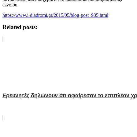
asvolou
https://www.i-diadromi.gr/2015/05/blog-post_935.html
Related posts:
Ερευνητές δηλώνουν ότι αφαίρεσαν το επιπλέον 