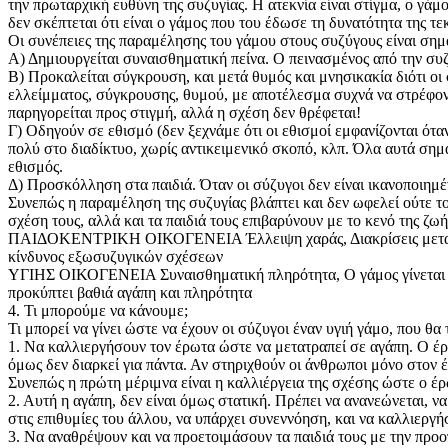
την πρωταρχική ευθύνη της συζυγίας. Η ατεκνία είναι στίγμα, ο γάμ
δεν σκέπτεται ότι είναι ο γάμος που του έδωσε τη δυνατότητα της τε
Οι συνέπειες της παραμέλησης του γάμου στους συζύγους είναι σημα
Α) Δημιουργείται συναισθηματική πείνα. Ο πεινασμένος από την συ
Β) Προκαλείται σύγκρουση, και μετά θυμός και μνησικακία διότι οι
ελλείμματος, σύγκρουσης, θυμού, με αποτέλεσμα συχνά να στρέφοντ
παρηγορείται προς στιγμή, αλλά η σχέση δεν θρέφεται!
Γ) Οδηγούν σε εθισμό (δεν ξεχνάμε ότι οι εθισμοί εμφανίζονται ότ
πολύ στο διαδίκτυο, χωρίς αντικειμενικό σκοπό, κλπ. Όλα αυτά σημα
εθισμός.
Δ) Προσκόλληση στα παιδιά. Όταν οι σύζυγοι δεν είναι ικανοποιημέ
Συνεπώς η παραμέληση της συζυγίας βλάπτει και δεν ωφελεί ούτε τους
σχέση τους, αλλά και τα παιδιά τους επιβαρύνουν με το κενό της ζωή
ΠΑΙΔΟΚΕΝΤΡΙΚΗ ΟΙΚΟΓΕΝΕΙΑ Έλλειψη χαράς, Διακρίσεις μεταξύ των
κίνδυνος εξωσυζυγικών σχέσεων
ΥΓΙΗΣ ΟΙΚΟΓΕΝΕΙΑ Συναισθηματική πληρότητα, Ο γάμος γίνεται υπό
προκύπτει βαθιά αγάπη και πληρότητα
4. Τι μπορούμε να κάνουμε;
Τι μπορεί να γίνει ώστε να έχουν οι σύζυγοι έναν υγιή γάμο, που θα
1. Να καλλιεργήσουν τον έρωτα ώστε να μετατραπεί σε αγάπη. Ο έρ
όμως δεν διαρκεί για πάντα. Αν στηριχθούν οι άνθρωποι μόνο στον έρ
Συνεπώς η πρώτη μέριμνα είναι η καλλιέργεια της σχέσης ώστε ο έρω
2. Αυτή η αγάπη, δεν είναι όμως στατική. Πρέπει να ανανεώνεται, ν
στις επιθυμίες του άλλου, να υπάρχει συνεννόηση, και να καλλιεργ
3. Να αναθρέψουν και να προετοιμάσουν τα παιδιά τους με την προοπ