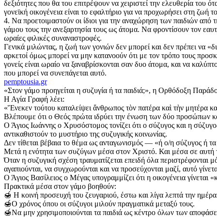
δεξιότητες που θα του επιτρέψουν να χειριστεί την ελευθερία του 
γονεϊκή οικογένεια είναι το εφαλτήριο για να προχωρήσει στη ζωή τ
4. Να προετοιμαστούν οι ίδιοι για την αναχώρηση των παιδιών από τ
γάμου τους την ανεξαρτησία τους ως άτομα. Να φροντίσουν τον εαυτό
ωραίες φιλικές συναναστροφές.
Γενικά μιλώντας, η ζωή των γονιών δεν μπορεί και δεν πρέπει να «δ
αρκετοί όμως μπορεί να μην κατανοούν ότι με τον τρόπο τους προσκ
γονείς είναι ωραίο να ξαναβρίσκονται σαν δυο άτομα, και να καλύπ
που μπορεί να συνεπάγεται αυτό.
pemptousia.gr
«Στον γάμο προηγείται η συζυγία ή τα παιδιά;», η Ορθόδοξη Παράδο
Η Αγία Γραφή λέει:
«Ἕνεκεν τούτου καταλείψει ἄνθρωπος τὸν πατέρα καὶ τὴν μητέρα καὶ 
Βλέπουμε ότι ο Θεός πρώτα ιδρύει την ένωση των δύο προσώπων και 
Ο Άγιος Ιωάννης ο Χρυσόστομος τονίζει ότι ο σύζυγος και η σύζυγο
αντικαθιστούν το μυστήριο της συζυγικής κοινωνίας.
Δεν τίθεται βέβαια το θέμα ως ανταγωνισμός — «ή ο/η σύζυγος ή τ
Μετά η ενότητα των συζύγων μέσα στον Χριστό. Και μέσα σε αυτή τ
Όταν η συζυγική σχέση τραυματίζεται επειδή όλα περιστρέφονται μόν
αγαπιούνται, να συγχωρούνται και να προσεύχονται μαζί, αυτό γίνετ
Ο Άγιος Βασίλειος ο Μέγας υπογραμμίζει ότι η οικογένεια γίνεται «
Πρακτικά μέσα στον γάμο βοηθούν:
🍯 Η κοινή προσευχή του ζευγαριού, έστω και λίγα λεπτά την ημέρα
🍯Ο χρόνος όπου οι σύζυγοι μιλούν πραγματικά μεταξύ τους.
🍯Να μην χρησιμοποιούνται τα παιδιά ως κέντρο όλων των αποφάσ