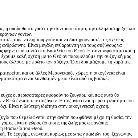
ς, η οποία θα στεγάσει την συντροφικότητα, την αλληλοστήριξη, και
γερόντων γονέων.
τητές τους να δημιουργούν και να διατηρούν αυτές τις σχέσεις.
 ανθρώπινης. Είναι μεγάλη ενθάρρυνση για τους συζύγους να
ους φέρνει πιο κοντά στη Βασιλεία του Θεού. Η συντροφικότητα και η
α έχουμε καλή σχέση με το Θεό αν παραμελούμε την συζυγική μας
τους άλλους, με πρώτο τον σύζυγο. Έτσι δοκιμάζουμε τη χαρά της
ατηρείται και σε άλλες Μεσογειακές χώρες, η οικογένεια είναι
ματικότητα είναι λανθασμένη, και είναι από τις βασικές
 ευχές οι περισσότερες αφορούν το ζευγάρι, και πώς αυτό θα
ην εν Θεώ ένωση των συζύγων. Η συζυγία είναι η πρώτη ιδιότητα που
όχι. Είναι η δεύτερη ιδιότητα στην οικογενειακή σχέση.
ζυγία που θεμελιώνεται στην αγάπη που φθάνει μέχρι τη θυσία, την
 γάμος είναι ο χώρος άσκησης της ζωής μας ως αγάπης.
τη Βασιλεία του Θεού.
ική. Το ζευγάρι, ενώνεται κυρίως μέσω των παιδιών του, ξεχνώντας