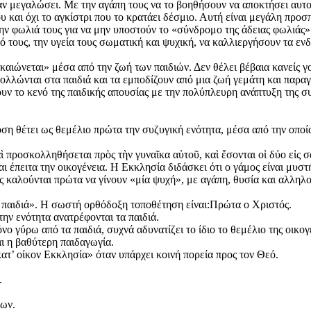
όταν μεγαλώσει. Με την αγάπη τους να το βοηθήσουν να αποκτήσει αυτο
ου και όχι το αγκίστρι που το κρατάει δέσμιο. Αυτή είναι μεγάλη πρ
ην φωλιά τους για να μην υποστούν το «σύνδρομο της άδειας φωλιάς».
 τους, την υγεία τους σωματική και ψυχική, να καλλιεργήσουν τα ενδ
ικαιώνεται» μέσα από την ζωή των παιδιών. Δεν θέλει βέβαια κανείς γ
ολλώνται στα παιδιά και τα εμποδίζουν από μια ζωή γεμάτη και παραγ
τουν το κενό της παιδικής απουσίας με την πολύπλευρη ανάπτυξη της σ
ση θέτει ως θεμέλιο πρώτα την συζυγική ενότητα, μέσα από την οποία 
προσκολληθήσεται πρὸς τὴν γυναῖκα αὐτοῦ, καὶ ἔσονται οἱ δύο εἰς σά
έπειτα την οικογένεια. Η Εκκλησία διδάσκει ότι ο γάμος είναι μυστ
ς καλούνται πρώτα να γίνουν «μία ψυχή», με αγάπη, θυσία και αλληλο
α παιδιά». Η σωστή ορθόδοξη τοποθέτηση είναι:Πρώτα ο Χριστός.
ην ενότητα ανατρέφονται τα παιδιά.
ο γύρω από τα παιδιά, συχνά αδυνατίζει το ίδιο το θεμέλιο της οικογέ
αι η βαθύτερη παιδαγωγία.
κατ’ οίκον Εκκλησία» όταν υπάρχει κοινή πορεία προς τον Θεό.
.
εων.