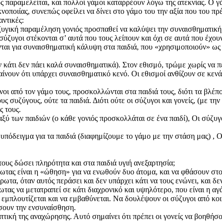
ος παραμελείται, και πολλοί γάμοι καταρρέουν λόγω της ατεκνίας. Ο 
κνοποιίας, συνεπώς οφείλει να δίνει στο γάμο του την αξία που του πρέ
ντικές:
ζυγική παραμέληση γονιός προσπαθεί να καλύψει την συναισθηματική 
 σύζυγοι στέκονται σ’ αυτά που τους λείπουν και όχι σε αυτά που έχ
αι για συναισθηματική κάλυψη στα παιδιά, που «χρησιμοποιούν» ως 
αν κάτι δεν πάει καλά συναισθηματικά). Στον εθισμό, τρώμε χωρίς ν
ίνουν ότι υπάρχει συναισθηματικό κενό. Οι εθισμοί ανθίζουν σε κενά.
νοι από τον γάμο τους, προσκολλώνται στα παιδιά τους, διότι τα βλέπ
 συζύγους, ούτε τα παιδιά. Διότι ούτε οι σύζυγοι και γονείς, (με τη
ς τους.
 παιδιών (ο κάθε γονιός προσκολλάται σε ένα παιδί), Οι σύζυγοι
δειγμα για τα παιδιά (διαφημίζουμε το γάμο με την στάση μας) , Ο
 τους δώσει πληρότητα και στα παιδιά υγιή ανεξαρτησία;
ωτας είναι η «ώθηση» για να ενωθούν δυο άτομα, και να φθάσουν στο
ωτα, όταν αυτός περάσει και δεν υπάρχει κάτι να τους ενώνει, και δε
τας να μετατραπεί σε κάτι διαχρονικό και υψηλότερο, που είναι η αγ
α εμπλουτίζεται και να εμβαθύνεται. Να δουλέψουν οι σύζυγοι από κοι
ήσουν την ενσυναίσθηση.
τική της αναχώρησης. Αυτό σημαίνει ότι πρέπει οι γονείς να βοηθήσου