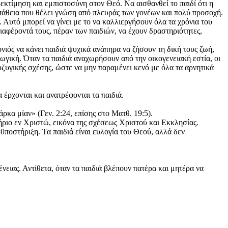
εκτίμηση και εμπιστοσύνη στον Θεό. Να αισθανθεί το παιδί ότι η
οσπάθεια που θέλει γνώση από πλευράς των γονέων και πολύ προσοχή.
 Αυτό μπορεί να γίνει με το να καλλιεργήσουν όλα τα χρόνια του
ιαφέροντά τους, πέραν των παιδιών, να έχουν δραστηριότητες,
ονιός να κάνει παιδιά ψυχικά ανάπηρα να ζήσουν τη δική τους ζωή,
ωγική. Όταν τα παιδιά αναχωρήσουν από την οικογενειακή εστία, οι
υζυγικής σχέσης, ώστε να μην παραμένει κενό με όλα τα αρνητικά
έρχονται και ανατρέφονται τα παιδιά.
ρκα μίαν» (Γεν. 2:24, επίσης στο Ματθ. 19:5).
ήριο εν Χριστώ, εικόνα της σχέσεως Χριστού και Εκκλησίας.
ϋποστήριξη. Τα παιδιά είναι ευλογία του Θεού, αλλά δεν
νειας. Αντίθετα, όταν τα παιδιά βλέπουν πατέρα και μητέρα να