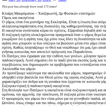
on
This post has already been read 173 times!
Κλαίρη Μαυρόματου – Χατζηκωντή, Δρ Φυσικών επιστημών
Γάμος και οικογένεια
Ο γάμος είναι ένα μυστήριο της Εκκλησίας. Είναι η ένωση δυο ατόμω
αλληλοσυμπαράσταση στις δυσκολίες της καθημερινότητας, την σεξο
Η οικογένεια συνίσταται κύρια σε σχέσεις. Εξαρτάται δηλαδή από τα
Η συζυγική σχέση ολοκληρώνεται πραγματικά όταν ο γάμος θεμελιών
γνωρίζουν ότι η αγάπη τους όχι μόνο τους δίνει τη δυνατότητα να κ
αγάπη που μπορούν οι δυο σύζυγοι να βιώσουν μέσα στο γάμο είνα
σχέση. Καθώς πλησιάζουμε το Θεό και νοιώθουμε ότι μας έχει αποδε
γνήσιας κοινωνίας που αποτελεί πρόγευση του Παραδείσου.
Οι Πατέρες που έγραψαν για την ευθύνη των γονέων, μίλησαν πρώτα 
παιδοκεντρική. Αυτό σημαίνει ότι το παιδί γίνεται σκοπός ζωής και 
στρεβλώσεις που δημιουργούν τα προβλήματα που εντοπίζονται στου
Ακολουθία του γάμου
Αν προσέξουμε καλύτερα την ακολουθία του γάμου, παρατηρούμε ότι 
οδηγηθεί στην βασιλεία του Θεού μέσω της υγιούς συζυγίας. Αυτό μ
χαρακτηρίζει τον άνδρα και τη γυναίκα που έρχονται σε κοινωνία γάμ
Συζυγοκεντρική ή παιδοκεντρική οικογένεια;
Στη θεολογία των Πατέρων η οικογένεια είναι συζυγοκεντρική και αυ
ομόνοια, την αρμονία, την ταπείνωση. Η συζυγία μέσα στην εκκλησι
Ο προορισμός του γάμου δεν είναι μόνο για να γεννηθούν παιδιά, 
Ωστόσο, όπως είπαμε και πιο πάνω, σήμερα η ελληνική οικογένεια έ