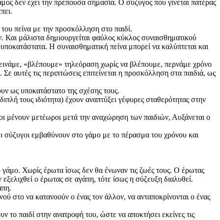
γάμος δεν έχει την πρέπουσα σημασία. Ο σύζυγος που γίνεται πατέρας
πει.
του πείνα με την προσκόλληση στο παιδί.
ουν. Και μάλιστα δημιουργείται φαύλος κύκλος συναισθηματικού
υποκατάστατα. Η συναισθηματική πείνα μπορεί να καλύπτεται και
α πεινάμε, «βλέπουμε» τηλεόραση χωρίς να βλέπουμε, περνάμε χρόνο
 Σε αυτές τις περιπτώσεις επιτείνεται η προσκόλληση στα παιδιά, ως
ουν ως υποκατάστατο της σχέσης τους.
ν διπλή τους ιδιότητα) έχουν αναπτύξει γέφυρες σταθερότητας στην
 μένουν μετέωροι μετά την αναχώρηση των παιδιών, Αυξάνεται ο
ι σύζυγοι εμβαθύνουν στο γάμο με το πέρασμα του χρόνου και
 γάμο. Χωρίς έρωτα ίσως δεν θα ένωναν τις ζωές τους. Ο έρωτας
ν εξελιχθεί ο έρωτας σε αγάπη, τότε ίσως η σύζευξη διαλυθεί.
άπη.
νού στο να κατανοούν ο ένας τον άλλον, να ανταποκρίνονται ο ένας
ν το παιδί στην ανατροφή του, ώστε να αποκτήσει εκείνες τις