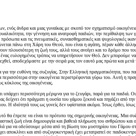
ν, ενός άνδρα και μιας γυναίκας με σκοπό τον σχηματισμό οικογένεια
υαλικότητα, την γέννηση και ανατροφή παιδιών, την περίθαλψη των 
 πρόσωπα και τις πνευματικές, συναισθηματικές και ψυχολογικές ικανό
εται πάνω στη Χάρη του Θεού, που είναι η αγάπη, πέραν κάθε άλλης
άνουν πλουσιότερη τη ζωή τους, αλλά τους ανοίγει και το δρόμο που τ
ι ένας ευλογημένος τρόπος να υπηρετήσουν τον Θεό. Δεν μπορούμε ν
χθεί, αποδεχόμαστε με την σειρά μας τον εαυτό μας πρώτα και μετά 
για την ευθύνη της συζυγίας. Στην Ελληνική πραγματικότητα, που παρ
τα περισσότερα στην οικογένεια περιστρέφονται γύρω του. Αυτή η πραγ
ς κύκλους της οικογένειας.
υπάρχει περισσότερη μέριμνα για το ζευγάρι, παρά για τα παιδιά. Οι
ας δείχνει ότι πράγματι η ουσία του γάμου ξεκινά και πηγάζει από τ
ου. Η ιδιότητά τους ως γονείς δεν υφίσταται ακόμα. Ίσως έρθει, ίσως 
τό θα έπρεπε να είναι το πρότυπο της σημερινής οικογένειας. Μια συ
αστική ζωή είναι δημιουργία και βαθειά πλήρωση του ανθρώπου και ο
αλλά για να οδεύσουμε μέσα από τη βίωση του μυστηρίου του Γάμου σ
χει αποκλίνει και από συζυγοκεντρική έχει μετατραπεί σε παιδοκεντρ