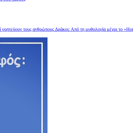
Δράκοι: Από τη μυθολογία μέχρι το «Hou