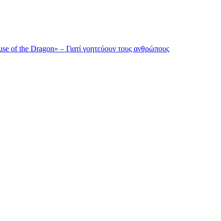
se of the Dragon» – Γιατί γοητεύουν τους ανθρώπους