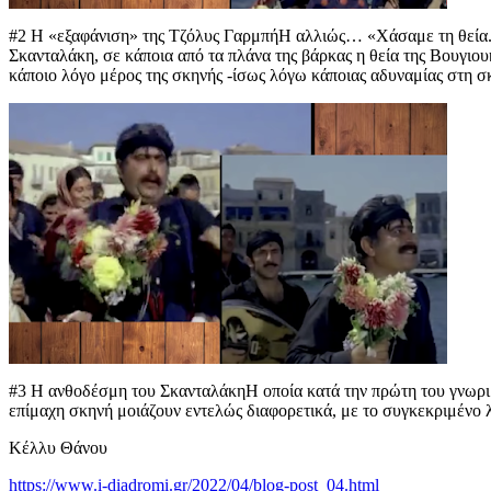
#2 Η «εξαφάνιση» της Τζόλυς ΓαρμπήΗ αλλιώς… «Χάσαμε τη θεία. S
Σκανταλάκη, σε κάποια από τα πλάνα της βάρκας η θεία της Βουγιου
κάποιο λόγο μέρος της σκηνής -ίσως λόγω κάποιας αδυναμίας στη σ
#3 Η ανθοδέσμη του ΣκανταλάκηΗ οποία κατά την πρώτη του γνωριμί
επίμαχη σκηνή μοιάζουν εντελώς διαφορετικά, με το συγκεκριμένο λ
Κέλλυ Θάνου
https://www.i-diadromi.gr/2022/04/blog-post_04.html