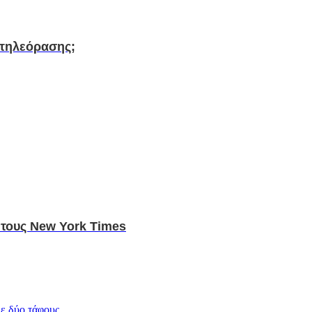
 τηλεόρασης;
 τους Νew York Times
ε δύο τάφους