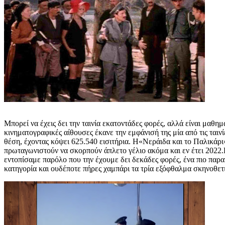
Μπορεί να έχεις δει την ταινία εκατοντάδες φορές, αλλά είναι μαθη
κινηματογραφικές αίθουσες έκανε την εμφάνισή της μία από τις ταιν
θέση, έχοντας κόψει 625.540 εισιτήρια.
Η«Νεράιδα και το Παλικάρι»
πρωταγωνιστούν να σκορπούν άπλετο γέλιο ακόμα και εν έτει 2022.Η
εντοπίσαμε παρόλο που την έχουμε δει δεκάδες φορές, ένα πιο παρ
κατηγορία και ουδέποτε πήρες χαμπάρι τα τρία εξόφθαλμα σκηνοθετ