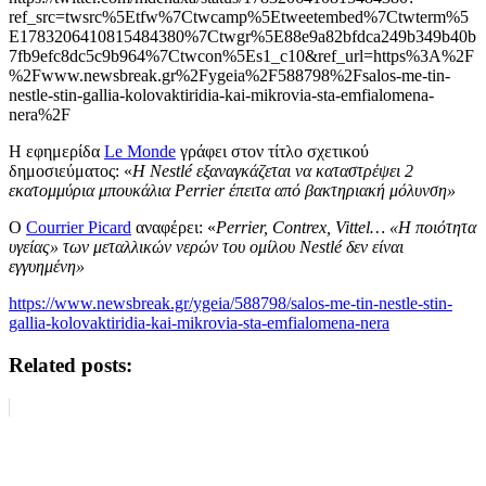
ref_src=twsrc%5Etfw%7Ctwcamp%5Etweetembed%7Ctwterm%5
E1783206410815484380%7Ctwgr%5E88e9a82bfdca249b349b40b
7fb9efc8dc5c9b964%7Ctwcon%5Es1_c10&ref_url=https%3A%2F
%2Fwww.newsbreak.gr%2Fygeia%2F588798%2Fsalos-me-tin-
nestle-stin-gallia-kolovaktiridia-kai-mikrovia-sta-emfialomena-
nera%2F
Η εφημερίδα
Le Monde
γράφει στον τίτλο σχετικού
δημοσιεύματος: «
Η Nestlé εξαναγκάζεται να καταστρέψει 2
εκατομμύρια μπουκάλια Perrier έπειτα από βακτηριακή μόλυνση»
Ο
Courrier Picard
αναφέρει: «
Perrier, Contrex, Vittel… «Η ποιότητα
υγείας» των μεταλλικών νερών του ομίλου Nestlé δεν είναι
εγγυημένη»
https://www.newsbreak.gr/ygeia/588798/salos-me-tin-nestle-stin-
gallia-kolovaktiridia-kai-mikrovia-sta-emfialomena-nera
Related posts: