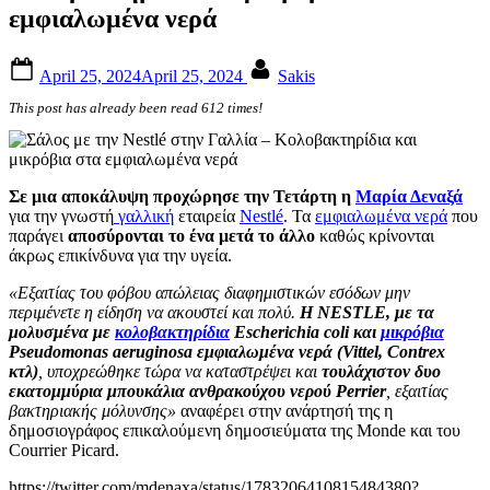
εμφιαλωμένα νερά
Posted
By
April 25, 2024
April 25, 2024
Sakis
on
This post has already been read 612 times!
Σε μια αποκάλυψη προχώρησε την Τετάρτη η
Μαρία Δεναξά
για την γνωστή
γαλλική
εταιρεία
Nestlé
. Τα
εμφιαλωμένα νερά
που
παράγει
αποσύρονται το ένα μετά το άλλο
καθώς κρίνονται
άκρως επικίνδυνα για την υγεία.
«Εξαιτίας του φόβου απώλειας διαφημιστικών εσόδων μην
περιμένετε η είδηση να ακουστεί και πολύ.
Η ΝESTLE, με τα
μολυσμένα με
κολοβακτηρίδια
Escherichia coli και
μικρόβια
Pseudomonas aeruginosa εμφιαλωμένα νερά (Vittel, Contrex
κτλ)
, υποχρεώθηκε τώρα να καταστρέψει και
τουλάχιστον δυο
εκατομμύρια μπουκάλια ανθρακούχου νερού Perrier
, εξαιτίας
βακτηριακής μόλυνσης»
αναφέρει στην ανάρτησή της η
δημοσιογράφος επικαλούμενη δημοσιεύματα της Monde και του
Courrier Picard.
https://twitter.com/mdenaxa/status/1783206410815484380?