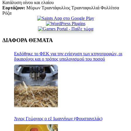
Κατάλυση οίνου και ελαίου
Εορτάζουν:
Μύρων Τριαντάφυλλος Τριανταφυλλιά Φυλλίτσα
Ρόζα
ΔΙΑΦΟΡΑ ΘΕΜΑΤΑ
Εκδόθηκε το ΦΕΚ για την ενίσχυση των κτηνοτροφών, οι
δικαιούχοι και ο τρόπος υπολογισμού του ποσού
Άγιος Γεώργιος ο εξ Ιωαννίνων (Φουστανελάς)