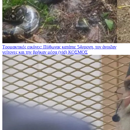
Τρομακτικές εικόνες: Πύθωνας κατάπιε 54χρονη, τον άνοιξαν
γείτονες και την βρήκαν μέσα (vid)
ΚΟΣΜΟΣ