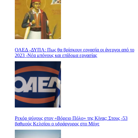
ΟΑΕΔ -ΔΥΠΑ: Πως θα βρίσκουν εργασία οι άνεργοι από το
2023 -Νέα μπόνους και επίδομα εργασίας
Ρεκόρ ψύχους στον «Βόρειο Πόλο» της Κίνας: Στους -53
βαθμούς Κελσίου ο υδράργυρος στο Μόχε