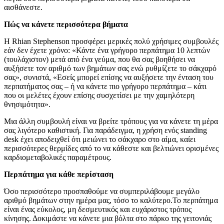
αισθάνεστε.
Πώς να κάνετε περισσότερα βήματα
Η Rhian Stephenson προσφέρει μερικές πολύ χρήσιμες συμβουλές
εάν δεν έχετε χρόνο: «Κάντε ένα γρήγορο περπάτημα 10 λεπτών
(τουλάχιστον) μετά από ένα γεύμα, που θα σας βοηθήσει να
αυξήσετε τον αριθμό των βημάτων σας ενώ ρυθμίζετε το σάκχαρό
σας», συνιστά, «Εσείς μπορεί επίσης να αυξήσετε την ένταση του
περπατήματος σας – ή να κάνετε πιο γρήγορο περπάτημα – κάτι
που οι μελέτες έχουν επίσης συσχετίσει με την χαμηλότερη
θνησιμότητα».
Μια άλλη συμβουλή είναι να βρείτε τρόπους για να κάνετε τη μέρα
σας λιγότερο καθιστική. Για παράδειγμα, η χρήση ενός standing
desk έχει αποδειχθεί ότι μειώνει το σάκχαρο στο αίμα, καίει
περισσότερες θερμίδες από το να κάθεστε και βελτιώνει ορισμένες
καρδιομεταβολικές παραμέτρους.
Περπάτημα για κάθε περίσταση
Όσο περισσότερο προσπαθούμε να συμπεριλάβουμε μεγάλο
αριθμό βημάτων στην ημέρα μας, τόσο το καλύτερο.Το περπάτημα
είναι ένας εύκολος, μη δεσμευτικός και ευχάριστος τρόπος
κίνησης. Δοκιμάστε να κάνετε μια βόλτα στο πάρκο της γειτονιάς