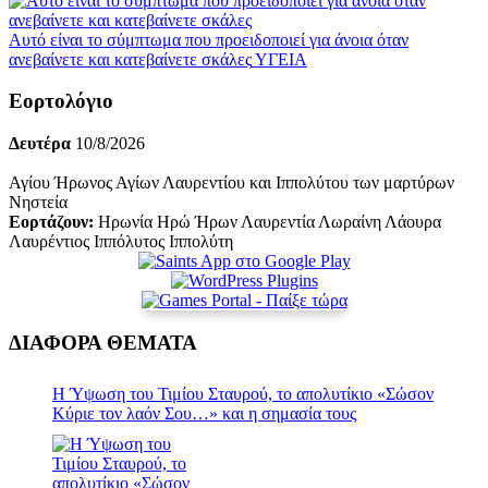
Αυτό είναι το σύμπτωμα που προειδοποιεί για άνοια όταν
ανεβαίνετε και κατεβαίνετε σκάλες
ΥΓΕΙΑ
Εορτολόγιο
Δευτέρα
10/8/2026
Αγίου Ήρωνος Αγίων Λαυρεντίου και Ιππολύτου των μαρτύρων
Νηστεία
Εορτάζουν:
Ηρωνία Ηρώ Ήρων Λαυρεντία Λωραίνη Λάουρα
Λαυρέντιος Ιππόλυτος Ιππολύτη
ΔΙΑΦΟΡΑ ΘΕΜΑΤΑ
Η Ύψωση του Τιμίου Σταυρού, το απολυτίκιο «Σώσον
Κύριε τον λαόν Σου…» και η σημασία τους