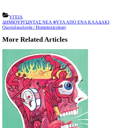
ΥΓΕΙΑ
Post
Previous
ΔΗΜΙΟΥΡΓΩΝΤΑΣ ΝΕΑ ΦΥΤΑ ΑΠΟ ΕΝΑ ΚΛΑΔΑΚΙ
Post:
Next
Ομοτοξικολογία / Homotoxicology
navigation
Post:
More Related Articles