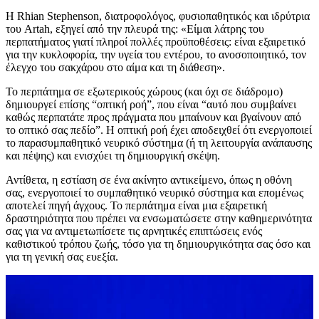
Η Rhian Stephenson, διατροφολόγος, φυσιοπαθητικός και ιδρύτρια
του Artah, εξηγεί από την πλευρά της: «Είμαι λάτρης του
περπατήματος γιατί πληροί πολλές προϋποθέσεις: είναι εξαιρετικό
για την κυκλοφορία, την υγεία του εντέρου, το ανοσοποιητικό, τον
έλεγχο του σακχάρου στο αίμα και τη διάθεση».
Το περπάτημα σε εξωτερικούς χώρους (και όχι σε διάδρομο)
δημιουργεί επίσης “οπτική ροή”, που είναι “αυτό που συμβαίνει
καθώς περπατάτε προς πράγματα που μπαίνουν και βγαίνουν από
το οπτικό σας πεδίο”. Η οπτική ροή έχει αποδειχθεί ότι ενεργοποιεί
το παρασυμπαθητικό νευρικό σύστημα (ή τη λειτουργία ανάπαυσης
και πέψης) και ενισχύει τη δημιουργική σκέψη.
Αντίθετα, η εστίαση σε ένα ακίνητο αντικείμενο, όπως η οθόνη
σας, ενεργοποιεί το συμπαθητικό νευρικό σύστημα και επομένως
αποτελεί πηγή άγχους. Το περπάτημα είναι μια εξαιρετική
δραστηριότητα που πρέπει να ενσωματώσετε στην καθημερινότητα
σας για να αντιμετωπίσετε τις αρνητικές επιπτώσεις ενός
καθιστικού τρόπου ζωής, τόσο για τη δημιουργικότητα σας όσο και
για τη γενική σας ευεξία.