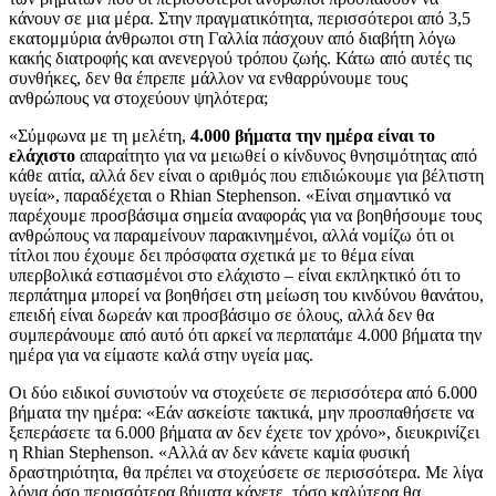
κάνουν σε μια μέρα. Στην πραγματικότητα, περισσότεροι από 3,5
εκατομμύρια άνθρωποι στη Γαλλία πάσχουν από διαβήτη λόγω
κακής διατροφής και ανενεργού τρόπου ζωής. Κάτω από αυτές τις
συνθήκες, δεν θα έπρεπε μάλλον να ενθαρρύνουμε τους
ανθρώπους να στοχεύουν ψηλότερα;
«Σύμφωνα με τη μελέτη,
4.000 βήματα την ημέρα είναι το
ελάχιστο
απαραίτητο για να μειωθεί ο κίνδυνος θνησιμότητας από
κάθε αιτία, αλλά δεν είναι ο αριθμός που επιδιώκουμε για βέλτιστη
υγεία», παραδέχεται ο Rhian Stephenson. «Είναι σημαντικό να
παρέχουμε προσβάσιμα σημεία αναφοράς για να βοηθήσουμε τους
ανθρώπους να παραμείνουν παρακινημένοι, αλλά νομίζω ότι οι
τίτλοι που έχουμε δει πρόσφατα σχετικά με το θέμα είναι
υπερβολικά εστιασμένοι στο ελάχιστο – είναι εκπληκτικό ότι το
περπάτημα μπορεί να βοηθήσει στη μείωση του κινδύνου θανάτου,
επειδή είναι δωρεάν και προσβάσιμο σε όλους, αλλά δεν θα
συμπεράνουμε από αυτό ότι αρκεί να περπατάμε 4.000 βήματα την
ημέρα για να είμαστε καλά στην υγεία μας.
Οι δύο ειδικοί συνιστούν να στοχεύετε σε περισσότερα από 6.000
βήματα την ημέρα: «Εάν ασκείστε τακτικά, μην προσπαθήσετε να
ξεπεράσετε τα 6.000 βήματα αν δεν έχετε τον χρόνο», διευκρινίζει
η Rhian Stephenson. «Αλλά αν δεν κάνετε καμία φυσική
δραστηριότητα, θα πρέπει να στοχεύσετε σε περισσότερα. Με λίγα
λόγια όσο περισσότερα βήματα κάνετε, τόσο καλύτερα θα