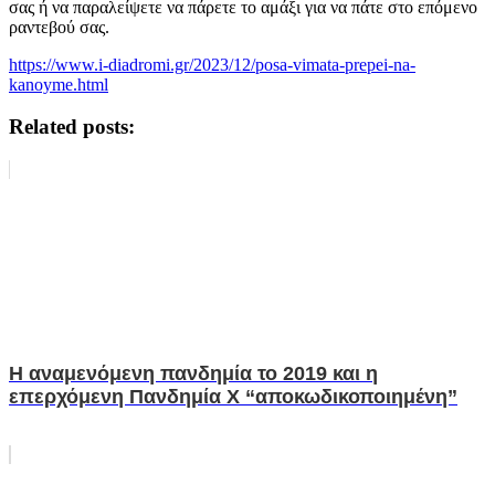
σας ή να παραλείψετε να πάρετε το αμάξι για να πάτε στο επόμενο
ραντεβού σας.
https://www.i-diadromi.gr/2023/12/posa-vimata-prepei-na-
kanoyme.html
Related posts:
H αναμενόμενη πανδημία το 2019 και η
επερχόμενη Πανδημία Χ “αποκωδικοποιημένη”