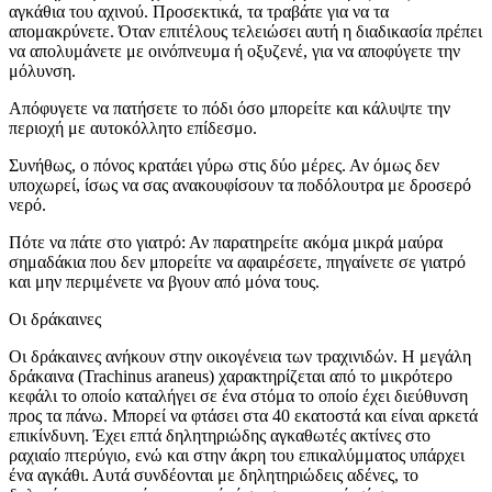
αγκάθια του αχινού. Προσεκτικά, τα τραβάτε για να τα
απομακρύνετε. Όταν επιτέλους τελειώσει αυτή η διαδικασία πρέπει
να απολυμάνετε με οινόπνευμα ή οξυζενέ, για να αποφύγετε την
μόλυνση.
Απόφυγετε να πατήσετε το πόδι όσο μπορείτε και κάλυψτε την
περιοχή με αυτοκόλλητο επίδεσμο.
Συνήθως, ο πόνος κρατάει γύρω στις δύο μέρες. Αν όμως δεν
υποχωρεί, ίσως να σας ανακουφίσουν τα ποδόλουτρα με δροσερό
νερό.
Πότε να πάτε στο γιατρό: Αν παρατηρείτε ακόμα μικρά μαύρα
σημαδάκια που δεν μπορείτε να αφαιρέσετε, πηγαίνετε σε γιατρό
και μην περιμένετε να βγουν από μόνα τους.
Οι δράκαινες
Οι δράκαινες ανήκουν στην οικογένεια των τραχινιδών. Η μεγάλη
δράκαινα (Trachinus araneus) χαρακτηρίζεται από το μικρότερο
κεφάλι το οποίο καταλήγει σε ένα στόμα το οποίο έχει διεύθυνση
προς τα πάνω. Μπορεί να φτάσει στα 40 εκατοστά και είναι αρκετά
επικίνδυνη. Έχει επτά δηλητηριώδης αγκαθωτές ακτίνες στο
ραχιαίο πτερύγιο, ενώ και στην άκρη του επικαλύμματος υπάρχει
ένα αγκάθι. Αυτά συνδέονται με δηλητηριώδεις αδένες, το