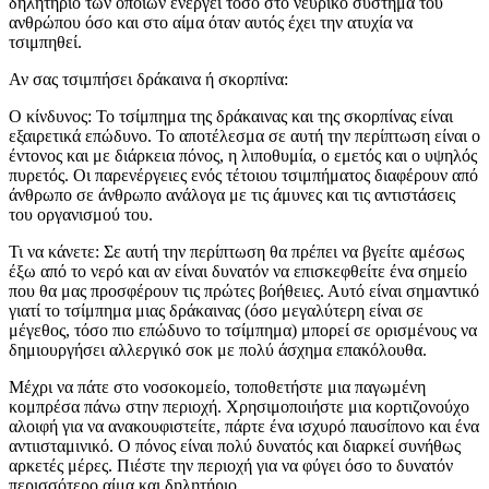
δηλητήριο των οποίων ενεργεί τόσο στο νευρικό σύστημα του
ανθρώπου όσο και στο αίμα όταν αυτός έχει την ατυχία να
τσιμπηθεί.
Αν σας τσιμπήσει δράκαινα ή σκορπίνα:
Ο κίνδυνος: Το τσίμπημα της δράκαινας και της σκορπίνας είναι
εξαιρετικά επώδυνο. Το αποτέλεσμα σε αυτή την περίπτωση είναι ο
έντονος και με διάρκεια πόνος, η λιποθυμία, ο εμετός και ο υψηλός
πυρετός. Οι παρενέργειες ενός τέτοιου τσιμπήματος διαφέρουν από
άνθρωπο σε άνθρωπο ανάλογα με τις άμυνες και τις αντιστάσεις
του οργανισμού του.
Τι να κάνετε: Σε αυτή την περίπτωση θα πρέπει να βγείτε αμέσως
έξω από το νερό και αν είναι δυνατόν να επισκεφθείτε ένα σημείο
που θα μας προσφέρουν τις πρώτες βοήθειες. Αυτό είναι σημαντικό
γιατί το τσίμπημα μιας δράκαινας (όσο μεγαλύτερη είναι σε
μέγεθος, τόσο πιο επώδυνο το τσίμπημα) μπορεί σε ορισμένους να
δημιουργήσει αλλεργικό σοκ με πολύ άσχημα επακόλουθα.
Μέχρι να πάτε στο νοσοκομείο, τοποθετήστε μια παγωμένη
κομπρέσα πάνω στην περιοχή. Χρησιμοποιήστε μια κορτιζονούχο
αλοιφή για να ανακουφιστείτε, πάρτε ένα ισχυρό παυσίπονο και ένα
αντιισταμινικό. Ο πόνος είναι πολύ δυνατός και διαρκεί συνήθως
αρκετές μέρες. Πιέστε την περιοχή για να φύγει όσο το δυνατόν
περισσότερο αίμα και δηλητήριο.