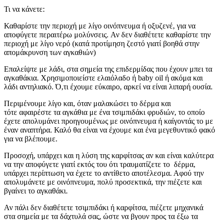
Τι να κάνετε:
Καθαρίστε την περιοχή με λίγο οινόπνευμα ή οξυζενέ, για να
αποφύγετε περαιτέρω μολύνσεις. Αν δεν διαθέτετε καθαρίστε την
περιοχή με λίγο νερό (κατά προτίμηση ζεστό γιατί βοηθά στην
απομάκρυνση των αγκαθιών)
Επαλείψτε με λάδι, στα σημεία της επιδερμίδας που έχουν μπει τα
αγκαθάκια. Χρησιμοποιείστε ελαιόλαδο ή baby oil ή ακόμα και
λάδι αντηλιακό. Ό,τι έχουμε εύκαιρο, αρκεί να είναι λιπαρή ουσία.
Περιμένουμε λίγο και, όταν μαλακώσει το δέρμα και
τότε αφαιρέστε τα αγκάθια με ένα τσιμπιδάκι φρυδιών, το οποίο
έχετε απολυμάνει προηγουμένως με οινόπνευμα ή καίγοντάς το με
έναν αναπτήρα. Καλό θα είναι να έχουμε και ένα μεγεθυντικό φακό
για να βλέπουμε.
Προσοχή, υπάρχει και η λύση της καρφίτσας αν και είναι καλύτερα
να την αποφύγετε γιατί εκτός του ότι τραυματίζετε το δέρμα,
υπάρχει περίπτωση να έχετε το αντίθετο αποτέλεσμα. Αφού την
απολυμάνετε με οινόπνευμα, πολύ προσεκτικά, την πιέζετε και
βγαίνει το αγκαθάκι.
Αν πάλι δεν διαθέτετε τσιμπιδάκι ή καρφίτσα, πιέζετε μηχανικά
στα σημεία με τα δάχτυλά σας, ώστε να βγουν προς τα έξω τα