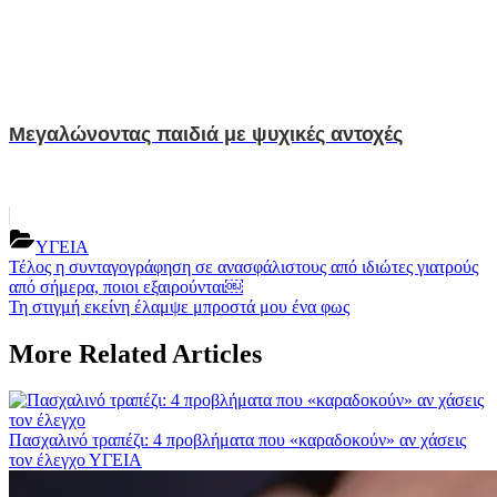
Μεγαλώνοντας παιδιά με ψυχικές αντοχές
ΥΓΕΙΑ
Post
Previous
Τέλος η συνταγογράφηση σε ανασφάλιστους από ιδιώτες γιατρούς
Post:
από σήμερα, ποιοι εξαιρούνται￼
navigation
Next
Τη στιγμή εκείνη έλαμψε μπροστά μου ένα φως
Post:
More Related Articles
Πασχαλινό τραπέζι: 4 προβλήματα που «καραδοκούν» αν χάσεις
τον έλεγχο
ΥΓΕΙΑ