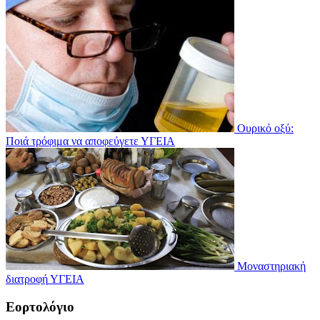
Ουρικό οξύ:
Ποιά τρόφιμα να αποφεύγετε
ΥΓΕΙΑ
Μοναστηριακή
διατροφή
ΥΓΕΙΑ
Εορτολόγιο