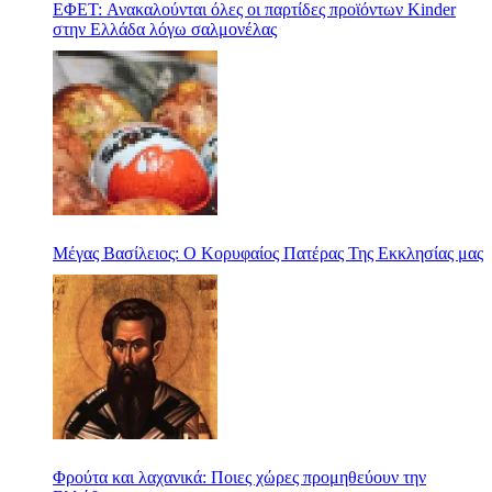
ΕΦΕΤ: Ανακαλούνται όλες οι παρτίδες προϊόντων Kinder
στην Ελλάδα λόγω σαλμονέλας
Μέγας Βασίλειος: Ο Κορυφαίος Πατέρας Της Εκκλησίας μας
Φρούτα και λαχανικά: Ποιες χώρες προμηθεύουν την