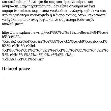
και κατά πάσα πιθανότητα θα σας συστήσει να πάρετε και
αντιβίωση. Στην περίπτωση που δεν είστε σίγουροι αν έχει
παραμείνει κάποιο κομματάκι γυαλιού στην πληγή, πρέπει να πάτε
στο πλησιέστερο νοσοκομείο ή Κέντρο Υγείας, όπου θα χρειαστεί
να βγάλετε μια ακτινογραφία και να σας αφαιρεθούν τυχόν
υπολείμματα.
https://www.planetnews.gr/%cf%80%cf%81%cf%8e%cf%84%ce%
b5%cf%82-
%ce%b2%ce%bf%ce%ae%ce%b8%ce%b5%ce%b9%ce%b5%cf%
82-%ce%b1%ce%bd-
%cf%80%ce%b1%cf%84%ce%ae%cf%83%ce%b5%cf%84%ce%b
5-%ce%b1%cf%87%ce%b9%ce%bd%cf%8c-
%ce%b4%cf%81%ce%ac/
Related posts: