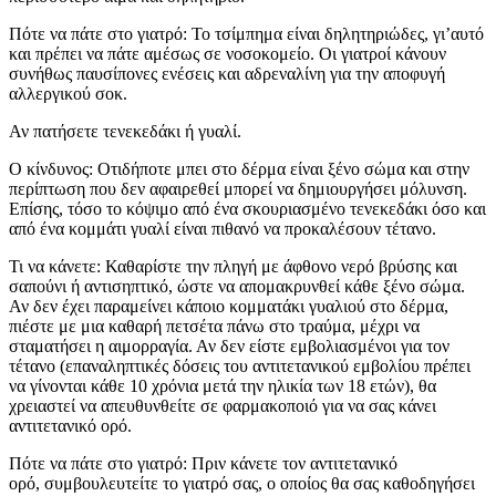
Πότε να πάτε στο γιατρό: Το τσίμπημα είναι δηλητηριώδες, γι’αυτό
και πρέπει να πάτε αμέσως σε νοσοκομείο. Οι γιατροί κάνουν
συνήθως παυσίπονες ενέσεις και αδρεναλίνη για την αποφυγή
αλλεργικού σοκ.
Αν πατήσετε τενεκεδάκι ή γυαλί.
Ο κίνδυνος: Οτιδήποτε μπει στο δέρμα είναι ξένο σώμα και στην
περίπτωση που δεν αφαιρεθεί μπορεί να δημιουργήσει μόλυνση.
Επίσης, τόσο το κόψιμο από ένα σκουριασμένο τενεκεδάκι όσο και
από ένα κομμάτι γυαλί είναι πιθανό να προκαλέσουν τέτανο.
Τι να κάνετε: Καθαρίστε την πληγή με άφθονο νερό βρύσης και
σαπούνι ή αντισηπτικό, ώστε να απομακρυνθεί κάθε ξένο σώμα.
Αν δεν έχει παραμείνει κάποιο κομματάκι γυαλιού στο δέρμα,
πιέστε με μια καθαρή πετσέτα πάνω στο τραύμα, μέχρι να
σταματήσει η αιμορραγία. Αν δεν είστε εμβολιασμένοι για τον
τέτανο (επαναληπτικές δόσεις του αντιτετανικού εμβολίου πρέπει
να γίνονται κάθε 10 χρόνια μετά την ηλικία των 18 ετών), θα
χρειαστεί να απευθυνθείτε σε φαρμακοποιό για να σας κάνει
αντιτετανικό ορό.
Πότε να πάτε στο γιατρό: Πριν κάνετε τον αντιτετανικό
ορό, συμβουλευτείτε το γιατρό σας, ο οποίος θα σας καθοδηγήσει