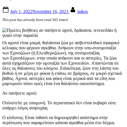
Posted
By
July 1, 2022
November 16, 2023
laikos
on
This post has already been read 365 times!
Οι αχινοί είναι μικρά, θαλάσσια ζώα με ασβεστολιθικό σφαιρικό
κέλυφος που φέρουν αγκάθια. Ανήκουν στην υπο-συνομοταξία
των Εχινοζώων (ή Ελευθεροζώων), της συνομοταξίας
των Εχινοδέρμων, στην οποία ανήκουν και οι αστερίες. Τα ζώα
αυτά σχηματίζουν την ομοταξία των Εχινοειδών. Απαντώνται σε
όλες τις θάλασσες του κόσμου. Ειδικότερα, ζουν στη λάσπη του
βυθού ή σε μέρη με φύκια ή επάνω σε βράχους, σε μικρό σχετικά
βάθος. Αχινοί, αστερίες και φύκη είναι μερικά από τα είδη που
μαρτυρούν πόσο υγιές είναι ένα θαλάσσιο οικοσύστημα.
Αν πατήσετε αχινό:
Οπλιστείτε με υπομονή. Το περιστατικό δεν είναι σοβαρό ούτε
υπάρχει λόγος ανησυχίας
Ο κίνδυνος: Είναι πιθανό να δημιουργηθεί απόστημα στην
περίπτωση που παραμείνουν κάποια αγκάθια μέσα στο δέρμα.