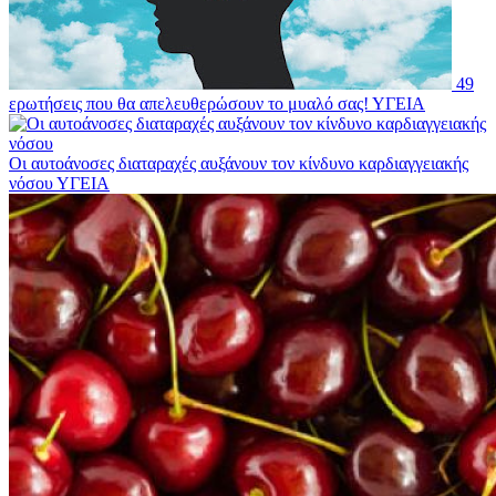
49
ερωτήσεις που θα απελευθερώσουν το μυαλό σας!
ΥΓΕΙΑ
Οι αυτοάνοσες διαταραχές αυξάνουν τον κίνδυνο καρδιαγγειακής
νόσου
ΥΓΕΙΑ