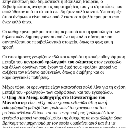
Στην επιστολή που δημοσίευσε η Βασιλική Εταιρεία, ο
Σεβασμιώτατος ανέφερε τις παρατηρήσεις του για στρατιώτες που
απολύθηκαν από το στρατό επειδή ήταν πολύ κοντοί. Υποστήριξε
ότι οι άνθρωποι είναι πάνω από 2 εκατοστά ψηλότεροι μετά από
έναν καλό ύπνο.
Οι καθημερινοί ρυθμοί στη συμπεριφορά και τη φυσιολογία των
θηλαστικών δημιουργούνται από ένα κιρκάδιο σύστημα που
συντονίζεται σε περιβαλλοντικά στοιχεία, όπως το φως και η
τροφή.
Οι επιστήμονες γνωρίζουν εδώ και καιρό ότι η κακή ευθυγράμμιση
μεταξύ του
κεντρικού «ρολογιού» του σώματος
στον εγκέφαλο
και άλλων οργάνων που έχουν το δικό τους «ρολόι» μπορεί να
αυξήσει τον κίνδυνο ασθενειών, όπως ο διαβήτης και οι
καρδιαγγειακές παθήσεις.
Μέχρι τώρα, οι ερευνητές είχαν κατανοήσει πολύ λίγα για τη σχέση
μεταξύ του «ρολογιού» των αρθρώσεων και του εγκεφάλου.
Ο
Qing-Jun Meng, καθηγητής στο Πανεπιστήμιο του
Μάντσεστερ
είπε: «
Όχι μόνο έχουμε εντοπίσει ότι η κακή
ευθυγράμμιση μεταξύ των ‘ρολογιών’ του χόνδρου και του
μεσοσπονδύλιου δίσκου και του κεντρικού μας ‘ρολογιού’ στον
εγκέφαλο μπορεί να συμβεί μέσω της άσκησης σε ακατάλληλη ώρα.
Βρήκαμε τον μηχανισμό με τον οποίο συμβαίνει αυτό και ότι τα