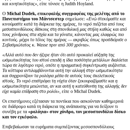
και κινητικότητας»,
είπε τόνισε η Judith Hoyland.
Ο
Michal Dudek, επικεφαλής συγγραφέας της μελέτης από το
Πανεπιστήμιο του Μάντσεστερ
σημείωσε:
«Ενώ στεκόμαστε και
κινούμαστε κατά τη διάρκεια της ημέρας, το νερό πιέζεται από τους
μεσοσπονδύλιους δίσκους στη σπονδυλική μας στήλη καθώς και από
τους χόνδρους στα ισχία και τα γόνατα, κάνοντας μας ελαφρώς πιο
κοντούς. μέχρι το τέλος της ημέρας — ακριβώς όπως προσδιόρισε ο
Σεβασμιώτατος κ. Wasse πριν από 300 χρόνια».
«Αλλά αυτό που δεν ήξερε ήταν ότι αυτό προκαλεί αύξηση της
ωσμωτικότητας του ιστού επειδή η ίδια ποσότητα μετάλλων διαλύεται
τώρα σε λιγότερο νερό, οπότε η πραγματική συγκέντρωση αυξάνεται.
Τα κύτταρα αντιλαμβάνονται αυτή την αλλαγή στην ωσμωτικότητα
και συγχρονίζουν τα ρολόγια μέσα σε αυτούς τους σκελετικούς
ιστούς. Το νερό επιστρέφει τη νύχτα όταν ξεκουραζόμαστε και η
ωσμωτικότητα μειώνεται, αν και αυτή η κατεύθυνση της αλλαγής δεν
είχε καμία επίδραση στο ρολόι»,
είπε ο Michal Dudek.
Οι επιστήμονες εξέτασαν τα ποντίκια που ασκούνταν καθημερινά
σε διάδρομο κατά τη διάρκεια της ανάπαυσης για να δείξουν τι
συνέβη με τα
«ρολόγια» στον χόνδρο, τον μεσοσπονδύλιο δίσκο
και τον εγκέφαλο.
Επιβεβαίωσαν τα ευρήματα συμπιέζοντας μεσοσπονδύλιους