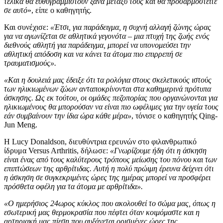
τελικά θα ευθυγραμμιστούν ξανά μεταξύ τους και θα προσαρμοστείτε
σε αυτό
», είπε ο καθηγητής.
Και συνέχισε:
«Έτσι, για παράδειγμα, η συχνή αλλαγή ζώνης ώρας
για να αγωνίζεται σε αθλητικά γεγονότα – μια πτυχή της ζωής ενός
διεθνούς αθλητή για παράδειγμα, μπορεί να υπονομεύσει την
αθλητική απόδοση και να κάνει τα άτομα πιο επιρρεπή σε
τραυματισμούς».
«Και η δουλειά μας έδειξε ότι τα ρολόγια στους σκελετικούς ιστούς
των ηλικιωμένων ζώων ανταποκρίνονται στα καθημερινά πρότυπα
άσκησης. Ως εκ τούτου, οι ομάδες πεζοπορίας που οργανώνονται για
ηλικιωμένους θα μπορούσαν να είναι πιο ωφέλιμες για την υγεία τους
εάν συμβαίνουν την ίδια ώρα κάθε μέρα»
, τόνισε ο καθηγητής Qing-
Jun Meng.
Η Lucy Donaldson, διευθύντρια ερευνών στο φιλανθρωπικό
ίδρυμα Versus Arthritis, δήλωσε:
«Γνωρίζουμε ήδη ότι η άσκηση
είναι ένας από τους καλύτερους τρόπους μείωσης του πόνου και των
επιπτώσεων της αρθρίτιδας. Αυτή η πολύ πρώιμη έρευνα δείχνει ότι
η άσκηση σε συγκεκριμένες ώρες της ημέρας μπορεί να προσφέρει
πρόσθετα οφέλη για τα άτομα με αρθρίτιδα».
«Ο ημερήσιος 24ωρος κύκλος που ακολουθεί το σώμα μας, όπως η
εσωτερική μας θερμοκρασία που πέφτει όταν κοιμόμαστε και η
αρτηριακή μας πίεση που αυξάνεται ορισμένες ώρες της