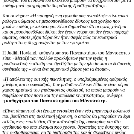
‘ρολόγια’ του ανθρώπινου σκελετού μπορούν να συγχρονιστούν με τα
καθημερινά προγράμματα σωματικής δραστηριότητας».
Και συνέχισε:
«Η προηγούμενη εργασία μας ανακάλυψε εσωτερικά
ρολόγια σώματος σε μεσοσπονδύλιους δίσκους και χόνδρο που
χαλάνε καθώς μεγαλώνουμε. Είναι σημαντικό ότι οι υγιείς χόνδροι
και οι μεσοσπονδύλιοι δίσκοι δεν έχουν νεύρα και δεν έχουν παροχή
αίματος, οπότε μέχρι τώρα δεν ήταν σαφές πώς τα εσωτερικά
ρολόγια τους συγχρονίζονται με τον εγκέφαλο».
Η Judith Hoyland, καθηγήτρια στο Πανεπιστήμιο του Μάντσεστερ
είπε: «
Μεταξύ των πολλών προκλήσεων για την υγεία, η
μυοσκελετική έκπτωση που σχετίζεται με την ηλικία -και οι δυσμενείς
συνέπειές της – είναι ένα σημαντικό βάρος για τα άτομα
».
«Η απώλεια της οστικής πυκνότητας, ο υποβαθμισμένος αρθρικός
χόνδρος και ο εκφυλισμός των μεσοσπονδύλιων δίσκων είναι κύρια
χαρακτηριστικά του γηράσκοντος σκελετού, τα οποία μπορούν να
συμβάλουν στον πόνο και την απώλεια κινητικότητας»,
ανέφερε
η
καθηγήτρια του Πανεπιστημίου του Μάντσεστερ.
«Είναι σημαντικό ότι έχουμε εντοπίσει έναν νέο μηχανισμό ρολογιού
που βασίζεται στη σκελετική γήρανση, ο οποίος θα μπορούσε να έχει
εκτεταμένες επιπτώσεις στην κατανόηση της αδυναμίας και στο
σχεδιασμό πιο αποτελεσματικού χρόνου θεραπείας της άσκησης και
της φυσιοθεραπείας για τη διατήρηση της καλής σκελετικής υγείας