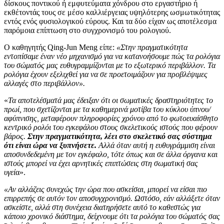
δίσκους ποντικού ή εμφυτεύματα χόνδρου στο εργαστήριο ή
εκθέτοντάς τους σε μέσο καλλιέργειας υψηλότερης ωσμωτικότητας
εντός ενός φυσιολογικού εύρους. Και τα δύο είχαν ως αποτέλεσμα
παρόμοια επίπτωση στο συγχρονισμό του ρολογιού.
Ο καθηγητής Qing-Jun Meng είπε:
«Στην πραγματικότητα
εντοπίσαμε έναν νέο μηχανισμό για να κατανοήσουμε πώς τα ρολόγια
του σώματός μας ευθυγραμμίζονται με το εξωτερικό περιβάλλον. Τα
ρολόγια έχουν εξελιχθεί για να σε προετοιμάζουν για προβλέψιμες
αλλαγές στο περιβάλλον».
«
Τα αποτελέσματά μας έδειξαν ότι οι σωματικές δραστηριότητες το
πρωί, που σχετίζονται με τα καθημερινά μοτίβα του κύκλου ύπνου/
αφύπνισης, μεταφέρουν πληροφορίες χρόνου από το φωτοευαίσθητο
κεντρικό ρολόι του εγκεφάλου στους σκελετικούς ιστούς που φέρουν
βάρος.
Στην πραγματικότητα, λέει στο σκελετικό σας σύστημα
ότι είναι ώρα να ξυπνήσετε.
Αλλά όταν αυτή η ευθυγράμμιση είναι
αποσυνδεδεμένη με τον εγκέφαλο, τότε όπως και σε άλλα όργανα και
ιστούς μπορεί να έχει αρνητικές επιπτώσεις στη σωματική σας
υγεί
α».
«Αν αλλάζεις συνεχώς την ώρα που ασκείσαι, μπορεί να είσαι πιο
επιρρεπής σε αυτόν τον αποσυγχρονισμό. Ωστόσο, εάν αλλάξετε όταν
ασκείστε, αλλά στη συνέχεια διατηρήσετε αυτό το καθεστώς για
κάποιο χρονικό διάστημα, δείχνουμε ότι τα ρολόγια του σώματός σας