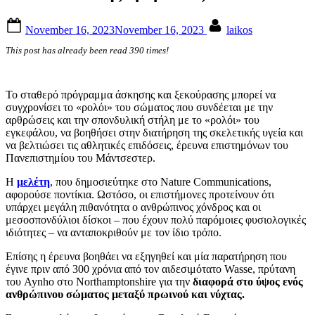
Posted
By
November 16, 2023
November 16, 2023
laikos
on
This post has already been read 390 times!
Το σταθερό πρόγραμμα άσκησης και ξεκούρασης μπορεί να
συγχρονίσει το «ρολόι» του σώματος που συνδέεται με την
αρθρώσεις και την σπονδυλική στήλη με το «ρολόι» του
εγκεφάλου, να βοηθήσει στην διατήρηση της σκελετικής υγεία και
να βελτιώσει τις αθλητικές επιδόσεις, έρευνα επιστημόνων του
Πανεπιστημίου του Μάντσεστερ.
Η
μελέτη
, που δημοσιεύτηκε στο Nature Communications,
αφορούσε ποντίκια. Ωστόσο, οι επιστήμονες προτείνουν ότι
υπάρχει μεγάλη πιθανότητα ο ανθρώπινος χόνδρος και οι
μεσοσπονδύλιοι δίσκοι – που έχουν πολύ παρόμοιες φυσιολογικές
ιδιότητες – να ανταποκριθούν με τον ίδιο τρόπο.
Επίσης η έρευνα βοηθάει να εξηγηθεί και μία παρατήρηση που
έγινε πριν από 300 χρόνια από τον αιδεσιμότατο Wasse, πρύτανη
του Aynho στο Northamptonshire για την
διαφορά στο ύψος ενός
ανθρώπινου σώματος μεταξύ πρωινού και νύχτας.