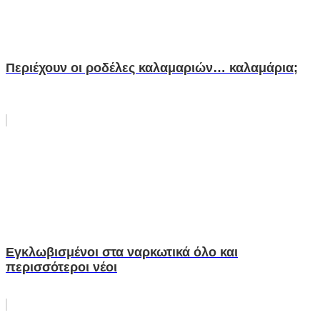
Περιέχουν οι ροδέλες καλαμαριών… καλαμάρια;
Εγκλωβισμένοι στα ναρκωτικά όλο και
περισσότεροι νέοι