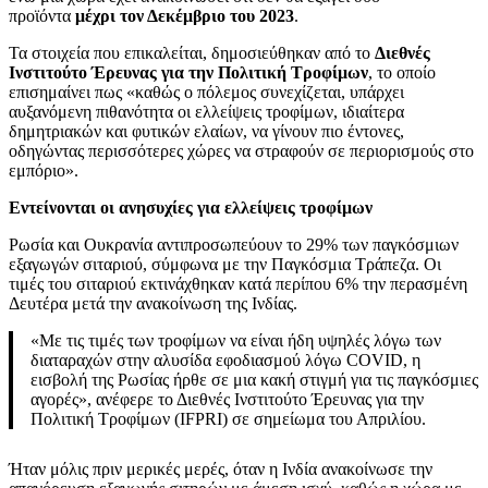
προϊόντα
μέχρι τον Δεκέμβριο του 2023
.
Τα στοιχεία που επικαλείται, δημοσιεύθηκαν από το
Διεθνές
Ινστιτούτο Έρευνας για την Πολιτική Τροφίμων
, το οποίο
επισημαίνει πως «καθώς ο πόλεμος συνεχίζεται, υπάρχει
αυξανόμενη πιθανότητα οι ελλείψεις τροφίμων, ιδιαίτερα
δημητριακών και φυτικών ελαίων, να γίνουν πιο έντονες,
οδηγώντας περισσότερες χώρες να στραφούν σε περιορισμούς στο
εμπόριο».
Εντείνονται οι ανησυχίες για ελλείψεις τροφίμων
Ρωσία και Ουκρανία αντιπροσωπεύουν το 29% των παγκόσμιων
εξαγωγών σιταριού, σύμφωνα με την Παγκόσμια Τράπεζα. Οι
τιμές του σιταριού εκτινάχθηκαν κατά περίπου 6% την περασμένη
Δευτέρα μετά την ανακοίνωση της Ινδίας.
«Με τις τιμές των τροφίμων να είναι ήδη υψηλές λόγω των
διαταραχών στην αλυσίδα εφοδιασμού λόγω COVID, η
εισβολή της Ρωσίας ήρθε σε μια κακή στιγμή για τις παγκόσμιες
αγορές», ανέφερε το Διεθνές Ινστιτούτο Έρευνας για την
Πολιτική Τροφίμων (IFPRI) σε σημείωμα του Απριλίου.
Ήταν μόλις πριν μερικές μερές, όταν η Ινδία ανακοίνωσε την