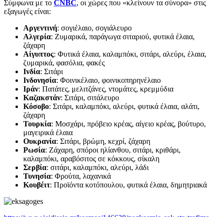
Σύμφωνα με το
CNBC
, οι χώρες που «κλείνουν τα σύνορα» στις
εξαγωγές είναι:
Αργεντινή
: σογιέλαιο, σογιάλευρο
Αλγερία
: Ζυμαρικά, παράγωγα σιταριού, φυτικά έλαια,
ζάχαρη
Αίγυπτος
: Φυτικά έλαια, καλαμπόκι, σιτάρι, αλεύρι, έλαια,
ζυμαρικά, φασόλια, φακές
Ινδία
: Σιτάρι
Ινδονησία
: Φοινικέλαιο, φοινικοπηρηνέλαιο
Ιράν
: Πατάτες, μελιτζάνες, ντομάτες, κρεμμύδια
Καζακστάν
: Σιτάρι, σιτάλευρο
Κόσοβο
: Σιτάρι, καλαμπόκι, αλεύρι, φυτικά έλαια, αλάτι,
ζάχαρη
Τουρκία
: Μοσχάρι, πρόβειο κρέας, αίγειο κρέας, βούτυρο,
μαγειρικά έλαια
Ουκρανία
: Σιτάρι, βρώμη, κεχρί, ζάχαρη
Ρωσία
: Ζάχαρη, σπόροι ηλίανθου, σιτάρι, κριθάρι,
καλαμπόκι, αραβόσιτος σε κόκκους, σίκαλη
Σερβία
: σιτάρι, καλαμπόκι, αλεύρι, λάδι
Τυνησία
: Φρούτα, λαχανικά
Κουβέιτ
: Προϊόντα κοτόπουλου, φυτικά έλαια, δημητριακά