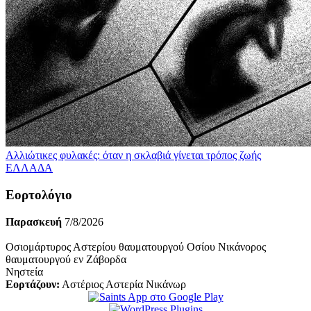
Αλλιώτικες φυλακές: όταν η σκλαβιά γίνεται τρόπος ζωής
ΕΛΛΑΔΑ
Εορτολόγιο
Παρασκευή
7/8/2026
Οσιομάρτυρος Αστερίου θαυματουργού Οσίου Νικάνορος
θαυματουργού εν Ζάβορδα
Νηστεία
Εορτάζουν:
Αστέριος Αστερία Νικάνωρ