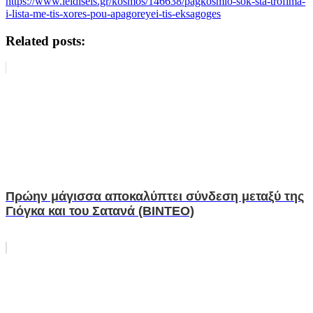
https://www.ieidiseis.gr/kosmos/146638/pagkosmio-sok-sta-trofima-
i-lista-me-tis-xores-pou-apagoreyei-tis-eksagoges
Related posts:
Πρώην μάγισσα αποκαλύπτει σύνδεση μεταξύ της
Γιόγκα και του Σατανά (ΒΙΝΤΕΟ)