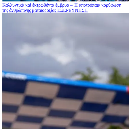
Καλλυντικὰ καὶ ἐκτρωθέντα ἔμβρυα – Ἡ ἀποτρόπαια κορύφωση
τῆς ἀνθρώπινης ματαιοδοξίας
ΕΞΕΡΕΥΝΗΣΗ