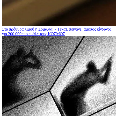
Στα πρόθυρα λιμού η Σομαλία: 7,1εκατ. πεινάνε, άμεσος κίνδυνος
για 200.000 πιο ευάλωτους
ΚΟΣΜΟΣ