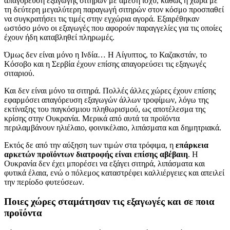
απαγόρευση εξαγωγής σιτηρών με άμεση ισχύ, καθώς η χώρα με
τη δεύτερη μεγαλύτερη παραγωγή σιτηρών στον κόσμο προσπαθεί
να συγκρατήσει τις τιμές στην εγχώρια αγορά. Εξαιρέθηκαν
ωστόσο μόνο οι εξαγωγές που αφορούν παραγγελίες για τις οποίες
έχουν ήδη καταβληθεί πληρωμές.
Όμως δεν είναι μόνο η Ινδία… Η Αίγυπτος, το Καζακστάν, το
Κόσοβο και η Σερβία έχουν επίσης απαγορεύσει τις εξαγωγές
σιταριού.
Και δεν είναι μόνο τα σιτηρά. Πολλές άλλες χώρες έχουν επίσης
εφαρμόσει απαγόρευση εξαγωγών άλλων τροφίμων, λόγω της
εκτίναξης του παγκόσμιου πληθωρισμού, ως αποτέλεσμα της
κρίσης στην Ουκρανία. Μερικά από αυτά τα προϊόντα
περιλαμβάνουν ηλιέλαιο, φοινικέλαιο, λιπάσματα και δημητριακά.
Εκτός δε από την αύξηση των τιμών στα τρόφιμα, η
επάρκεια
αρκετών προϊόντων διατροφής είναι επίσης αβέβαιη
. Η
Ουκρανία δεν έχει μπορέσει να εξάγει σιτηρά, λιπάσματα και
φυτικά έλαια, ενώ ο πόλεμος καταστρέφει καλλιέργειες και απειλεί
την περίοδο φυτεύσεων.
Ποιες χώρες σταμάτησαν τις εξαγωγές και σε ποια
προϊόντα