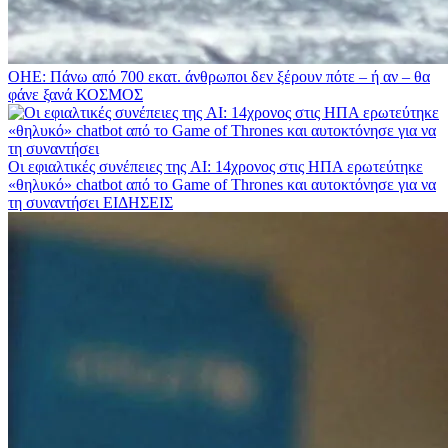
ΟΗΕ: Πάνω από 700 εκατ. άνθρωποι δεν ξέρουν πότε – ή αν – θα
φάνε ξανά
ΚΟΣΜΟΣ
Οι εφιαλτικές συνέπειες της AI: 14χρονος στις ΗΠΑ ερωτεύτηκε
«θηλυκό» chatbot από το Game of Thrones και αυτοκτόνησε για να
τη συναντήσει
ΕΙΔΗΣΕΙΣ