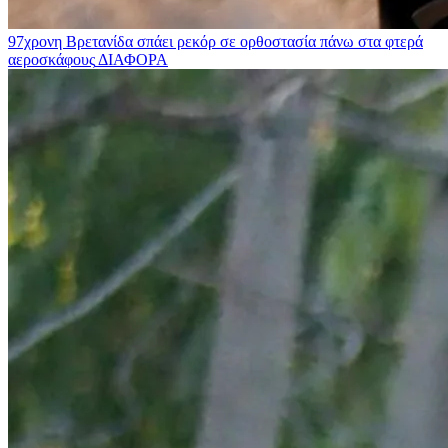
97χρονη Βρετανίδα σπάει ρεκόρ σε ορθοστασία πάνω στα φτερά
αεροσκάφους
ΔΙΑΦΟΡΑ