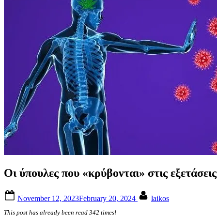
Οι ύπουλες που «κρύβονται» στις εξετάσει
Posted
By
November 12, 2023
February 20, 2024
laikos
on
This post has already been read 342 times!