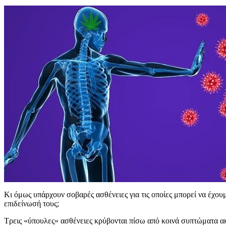
Κι όμως υπάρχουν σοβαρές ασθένειες για τις οποίες μπορεί να έχ
επιδείνωσή τους;
Τρεις «ύπουλες» ασθένειες κρύβονται πίσω από κοινά συπτώματα ακ