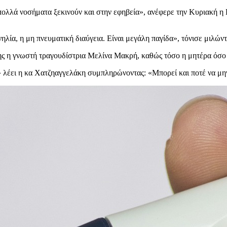
πολλά νοσήματα ξεκινούν και στην εφηβεία», ανέφερε την Κυριακή η
λία, η μη πνευματική διαύγεια. Είναι μεγάλη παγίδα», τόνισε μιλών
ς η γνωστή τραγουδίστρια Μελίνα Μακρή, καθώς τόσο η μητέρα όσο κ
ν» λέει η κα Χατζηαγγελάκη συμπληρώνοντας: «Μπορεί και ποτέ να μ