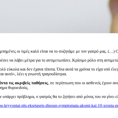
σιμπημένες οι τιμές καλό είναι να το συζητάμε με τον γιατρό μας. (…) 
έσει να λάβει μέτρα για το αντιμετωπίσει. Κρίσιμο ρόλο στη αντιμετ
ολύ εύκολα και δεν έχανα τίποτα. Όλα αυτά τα χρόνια το είχα υπό 
αι αυτό», λέει η γνωστή τραγουδίστρια.
άντα τις ακριβείς παθήσεις
, σε περίπτωση που οι ασθενείς έχουν αν
φημα θυροειδούς.
ν υπάρχει πρόβλημα, ο γιατρός θα το ζητήσει από μόνος του να γίνει 
ou-kryvontai-stis-eksetaseis-dinoun-symptomata-akomi-kai-10-xronia-p