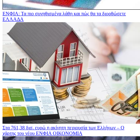
ΕΝΦΙΑ: Τα πιο συνηθισμένα λάθη και πώς θα τα διορθώσετε
ΕΛΛΑΔΑ
Στα 761,38 δισ. ευρώ η ακίνητη περιουσία των Ελλήνων – Ο
χάρτης του νέου ΕΝΦΙΑ
ΟΙΚΟΝΟΜΙΑ