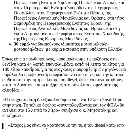
Περιφερειακή Ενότητα Νήσων της Περιφέρειας Αττικής και
στην Περιφερειακή Ενότητα Σποράδων της Περιφέρειας
Θεσσαλίας, στην Περιφερειακή Ενότητα Θάσου, της
Περιφέρειας Ανατολικής Μακεδονίας και Θράκης, στη νήσο
Σαμοθράκη της Περιφερειακής Ενότητας Έβρου, της
Περιφέρειας Ανατολικής Μακεδονίας και Θράκης και στη
νήσο Αμμουλιανή της Περιφερειακής Ενότητας Χαλκιδικής,
της Περιφέρειας Κεντρικής Μακεδονίας,
30 ευρώ
για δικαιούχους ιδιοκτήτες μοτοσυκλετών
μοτοποδηλάτων, με κύρια κατοικία στην υπόλοιπη Ελλάδα.
Όπως είπε ο πρωθυπουργός, «απομειώνουμε τις αυξήσεις στη
βενζίνη κατά 44 λεπτά, επαναλαμβάνω κατά 44 λεπτά το λίτρο για
180 λίτρα καυσίμου, για τις αναγκαίες διαδρομές τριών μηνών. Και
παράλληλα η κυβέρνηση αποφάσισε να επεκτείνει και την κρατική
επιδότηση στην τιμή πώλησης του diesel, ώστε να συγκρατηθούν,
κατά το δυνατόν, και οι αυξήσεις στο σύνολο της εφοδιαστικής
αλυσίδας.»
«Η ενίσχυση αυτή θα εξακολουθήσει να είναι 12 λεπτά ανά λίτρο
στην πηγή. Το τελικό όφελος -συνυπολογίζοντας και τον ΦΠΑ- θα
ανέλθει στα 15 λεπτά το λίτρο» συνέχισε ο κ. Μητσοτάκης και
επισήμανε:
«Στόχος μας είναι να κρατήσουμε την τιμή του diesel κάτω από