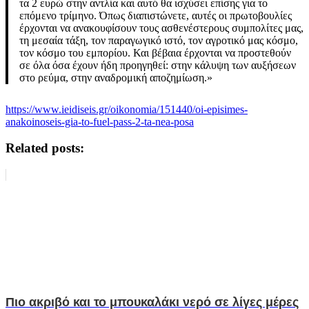
τα 2 ευρώ στην αντλία και αυτό θα ισχύσει επίσης για το
επόμενο τρίμηνο. Όπως διαπιστώνετε, αυτές οι πρωτοβουλίες
έρχονται να ανακουφίσουν τους ασθενέστερους συμπολίτες μας,
τη μεσαία τάξη, τον παραγωγικό ιστό, τον αγροτικό μας κόσμο,
τον κόσμο του εμπορίου. Και βέβαια έρχονται να προστεθούν
σε όλα όσα έχουν ήδη προηγηθεί: στην κάλυψη των αυξήσεων
στο ρεύμα, στην αναδρομική αποζημίωση.»
https://www.ieidiseis.gr/oikonomia/151440/oi-episimes-
anakoinoseis-gia-to-fuel-pass-2-ta-nea-posa
Related posts:
Πιο ακριβό και το μπουκαλάκι νερό σε λίγες μέρες