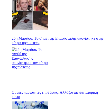
25η Μαρτίου: Tο σπαθί της Επανάστασης ακονίστηκε στην
πέτρα της πίστεως
Οι νέες ταυτότητες επί θύραις: Αλλάζοντας δικτατορική
πίστα