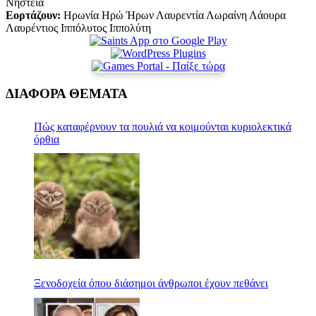
Νηστεία
Εορτάζουν:
Ηρωνία Ηρώ Ήρων Λαυρεντία Λωραίνη Λάουρα
Λαυρέντιος Ιππόλυτος Ιππολύτη
ΔΙΑΦΟΡΑ ΘΕΜΑΤΑ
Πώς καταφέρνουν τα πουλιά να κοιμούνται κυριολεκτικά
όρθια
Ξενοδοχεία όπου διάσημοι άνθρωποι έχουν πεθάνει