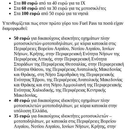
Στα
80 ευρώ
από τα 40 ευρώ για τα ΙΧ
Στα
60 ευρώ
από τα 30 ευρώ για τις μοτοσικλέτες
Στα
100 ευρώ
από 50 ευρώ για τα νησιά
Υπενθυμίζεται πως στον πρώτο γύρο του Fuel Pass τα ποσά είχαν
διαμορφωθεί:
50 ευρώ
για δικαιούχους ιδιοκτήτες οχημάτων πλην
μοτοσυκλετών-μοτοποδηλάτων, με κύρια κατοικία στις
Περιφέρειες Βορείου Αιγαίου, Νοτίου Αιγαίου, Ιονίων
Νήσων, Κρήτης, στην Περιφερειακή Ενότητα Νήσων της
Περιφέρειας Αττικής, στην Περιφερειακή Ενότητα
Σποράδων της Περιφέρειας Θεσσαλίας, στην Περιφερειακή
Ενότητα Θάσου, της Περιφέρειας Ανατολικής Μακεδονίας
και Θράκης, στη Νήσο Σαμοθράκη της Περιφερειακής
Ενότητας Έβρου, της Περιφέρειας Ανατολικής Μακεδονίας
και Θράκης και στη Νήσο Αμμουλιανή της Περιφερειακής
Ενότητας Χαλκιδικής, της Περιφέρειας Κεντρικής
Μακεδονίας,
40 ευρώ
για δικαιούχους ιδιοκτήτες οχημάτων πλην
μοτοσυκλετών μοτοποδηλάτων, με κύρια κατοικία στην
υπόλοιπη Ελλάδα,
35 ευρώ
για δικαιούχους ιδιοκτήτες μοτοσυκλετών –
μοτοποδηλάτων, με κατοικία στις Περιφέρειες Βορείου
Αιγαίου, Νοτίου Αιγαίου, Ιονίων Νήσων, Κρήτης, στην