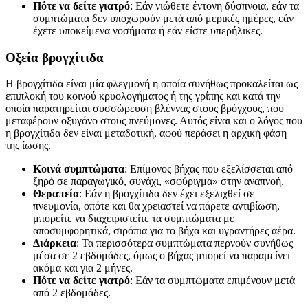
Πότε να δείτε γιατρό
: Εάν νιώθετε έντονη δύσπνοια, εάν τα
συμπτώματα δεν υποχωρούν μετά από μερικές ημέρες, εάν
έχετε υποκείμενα νοσήματα ή εάν είστε υπερήλικες.
Οξεία βρογχίτιδα
Η βρογχίτιδα είναι μία φλεγμονή η οποία συνήθως προκαλείται ως
επιπλοκή του κοινού κρυολογήματος ή της γρίπης και κατά την
οποία παρατηρείται συσσώρευση βλέννας στους βρόγχους, που
μεταφέρουν οξυγόνο στους πνεύμονες. Αυτός είναι και ο λόγος που
η βρογχίτιδα δεν είναι μεταδοτική, αφού περάσει η αρχική φάση
της ίωσης.
Κοινά συμπτώματα
: Επίμονος βήχας που εξελίσσεται από
ξηρό σε παραγωγικό, συνάχι, «σφύριγμα» στην αναπνοή.
Θεραπεία
: Εάν η βρογχίτιδα δεν έχει εξελιχθεί σε
πνευμονία, οπότε και θα χρειαστεί να πάρετε αντιβίωση,
μπορείτε να διαχειριστείτε τα συμπτώματα με
αποσυμφορητικά, σιρόπια για το βήχα και υγραντήρες αέρα.
Διάρκεια
: Τα περισσότερα συμπτώματα περνούν συνήθως
μέσα σε 2 εβδομάδες, όμως ο βήχας μπορεί να παραμείνει
ακόμα και για 2 μήνες.
Πότε να δείτε γιατρό
: Εάν τα συμπτώματα επιμένουν μετά
από 2 εβδομάδες.