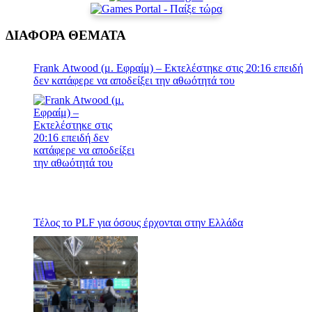
ΔΙΑΦΟΡΑ ΘΕΜΑΤΑ
Frank Atwood (μ. Εφραίμ) – Εκτελέστηκε στις 20:16 επειδή
δεν κατάφερε να αποδείξει την αθωότητά του
Τέλος το PLF για όσους έρχονται στην Ελλάδα