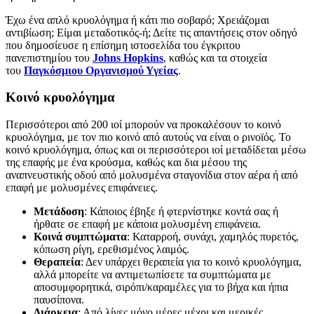
Έχω ένα απλό κρυολόγημα ή κάτι πιο σοβαρό; Χρειάζομαι
αντιβίωση; Είμαι μεταδοτικός-ή; Δείτε τις απαντήσεις στον οδηγό
που δημοσίευσε η επίσημη ιστοσελίδα του έγκριτου
πανεπιστημίου του
Johns Hopkins
, καθώς και τα στοιχεία
του
Παγκόσμιου Οργανισμού Υγείας
.
Κοινό κρυολόγημα
Περισσότεροι από 200 ιοί μπορούν να προκαλέσουν το κοινό
κρυολόγημα, με τον πιο κοινό από αυτούς να είναι ο ρινοϊός. Το
κοινό κρυολόγημα, όπως και οι περισσότεροι ιοί μεταδίδεται μέσω
της επαφής με ένα κρούσμα, καθώς και δια μέσου της
αναπνευστικής οδού από μολυσμένα σταγονίδια στον αέρα ή από
επαφή με μολυσμένες επιφάνειες.
Μετάδοση
: Κάποιος έβηξε ή φτερνίστηκε κοντά σας ή
ήρθατε σε επαφή με κάποια μολυσμένη επιφάνεια.
Κοινά συμπτώματα
: Καταρροή, συνάχι, χαμηλός πυρετός,
κόπωση ρίγη, ερεθισμένος λαιμός.
Θεραπεία
: Δεν υπάρχει θεραπεία για το κοινό κρυολόγημα,
αλλά μπορείτε να αντιμετωπίσετε τα συμπτώματα με
αποσυμφορητικά, σιρόπι/καραμέλες για το βήχα και ήπια
παυσίπονα.
Διάρκεια
: Από λίγες μόνο μέρες μέχρι και μερικές