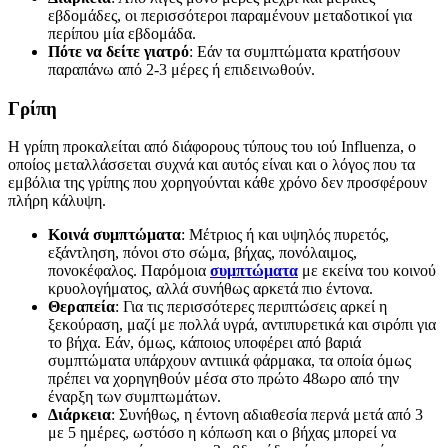
εβδομάδες, οι περισσότεροι παραμένουν μεταδοτικοί για
περίπου μία εβδομάδα.
Πότε να δείτε γιατρό
: Εάν τα συμπτώματα κρατήσουν
παραπάνω από 2-3 μέρες ή επιδεινωθούν.
Γρίπη
Η γρίπη προκαλείται από διάφορους τύπους του ιού Influenza, ο
οποίος μεταλλάσσεται συχνά και αυτός είναι και ο λόγος που τα
εμβόλια της γρίπης που χορηγούνται κάθε χρόνο δεν προσφέρουν
πλήρη κάλυψη.
Κοινά συμπτώματα
: Μέτριος ή και υψηλός πυρετός,
εξάντληση, πόνοι στο σώμα, βήχας, πονόλαιμος,
πονοκέφαλος. Παρόμοια
συμπτώματα
με εκείνα του κοινού
κρυολογήματος, αλλά συνήθως αρκετά πιο έντονα.
Θεραπεία
: Για τις περισσότερες περιπτώσεις αρκεί η
ξεκούραση, μαζί με πολλά υγρά, αντιπυρετικά και σιρόπι για
το βήχα. Εάν, όμως, κάποιος υποφέρει από βαριά
συμπτώματα υπάρχουν αντιιικά φάρμακα, τα οποία όμως
πρέπει να χορηγηθούν μέσα στο πρώτο 48ωρο από την
έναρξη των συμπτωμάτων.
Διάρκεια
: Συνήθως, η έντονη αδιαθεσία περνά μετά από 3
με 5 ημέρες, ωστόσο η κόπωση και ο βήχας μπορεί να