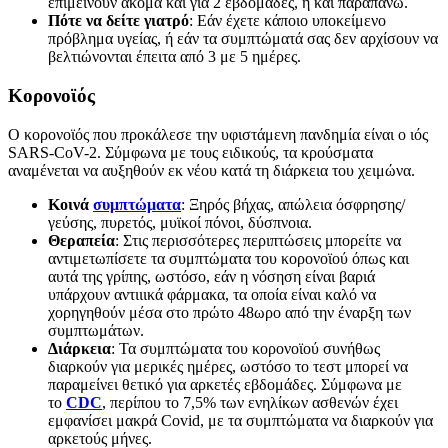
επιμείνουν ακόμα και για 2 εβδομάδες, ή και παραπάνω.
Πότε να δείτε γιατρό
: Εάν έχετε κάποιο υποκείμενο
πρόβλημα υγείας, ή εάν τα συμπτώματά σας δεν αρχίσουν να
βελτιώνονται έπειτα από 3 με 5 ημέρες.
Κορονοϊός
Ο κορονοϊός που προκάλεσε την υφιστάμενη πανδημία είναι ο ιός
SARS-CoV-2. Σύμφωνα με τους ειδικούς, τα κρούσματα
αναμένεται να αυξηθούν εκ νέου κατά τη διάρκεια του χειμώνα.
Κοινά
συμπτώματα
: Ξηρός βήχας, απώλεια όσφρησης/
γεύσης, πυρετός, μυϊκοί πόνοι, δύσπνοια.
Θεραπεία
: Στις περισσότερες περιπτώσεις μπορείτε να
αντιμετωπίσετε τα συμπτώματα του κορονοϊού όπως και
αυτά της γρίπης, ωστόσο, εάν η νόσηση είναι βαριά
υπάρχουν αντιιικά φάρμακα, τα οποία είναι καλό να
χορηγηθούν μέσα στο πρώτο 48ωρο από την έναρξη των
συμπτωμάτων.
Διάρκεια
: Τα συμπτώματα του κορονοϊού συνήθως
διαρκούν για μερικές ημέρες, ωστόσο το τεστ μπορεί να
παραμείνει θετικό για αρκετές εβδομάδες. Σύμφωνα με
το
CDC
, περίπου το 7,5% των ενηλίκων ασθενών έχει
εμφανίσει μακρά Covid, με τα συμπτώματα να διαρκούν για
αρκετούς μήνες.