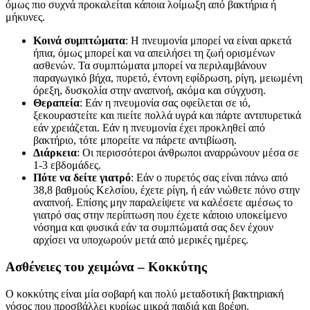
όμως πιο συχνά προκαλείται κάποια λοίμωξη από βακτήρια ή
μήκυνες.
Κοινά συμπτώματα
: Η πνευμονία μπορεί να είναι αρκετά
ήπια, όμως μπορεί και να απειλήσει τη ζωή ορισμένων
ασθενών. Τα συμπτώματα μπορεί να περιλαμβάνουν
παραγωγικό βήχα, πυρετό, έντονη εφίδρωση, ρίγη, μειωμένη
όρεξη, δυσκολία στην αναπνοή, ακόμα και σύγχυση.
Θεραπεία
: Εάν η πνευμονία σας οφείλεται σε ιό,
ξεκουραστείτε και πιείτε πολλά υγρά και πάρτε αντιπυρετικά
εάν χρειάζεται. Εάν η πνευμονία έχει προκληθεί από
βακτήριο, τότε μπορείτε να πάρετε αντιβίωση.
Διάρκεια
: Οι περισσότεροι άνθρωποι αναρρώνουν μέσα σε
1-3 εβδομάδες.
Πότε να δείτε γιατρό
: Εάν ο πυρετός σας είναι πάνω από
38,8 βαθμούς Κελσίου, έχετε ρίγη, ή εάν νιώθετε πόνο στην
αναπνοή. Επίσης μην παραλείψετε να καλέσετε αμέσως το
γιατρό σας στην περίπτωση που έχετε κάποιο υποκείμενο
νόσημα και φυσικά εάν τα συμπτώματά σας δεν έχουν
αρχίσει να υποχωρούν μετά από μερικές ημέρες.
Ασθένειες του χειμώνα – Κοκκύτης
Ο κοκκύτης είναι μία σοβαρή και πολύ μεταδοτική βακτηριακή
νόσος που προσβάλλει κυρίως μικρά παιδιά και βρέφη.