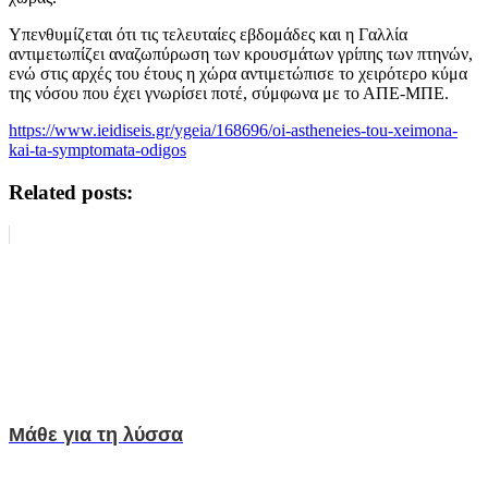
Υπενθυμίζεται ότι τις τελευταίες εβδομάδες και η Γαλλία
αντιμετωπίζει αναζωπύρωση των κρουσμάτων γρίπης των πτηνών,
ενώ στις αρχές του έτους η χώρα αντιμετώπισε το χειρότερο κύμα
της νόσου που έχει γνωρίσει ποτέ, σύμφωνα με το ΑΠΕ-ΜΠΕ.
https://www.ieidiseis.gr/ygeia/168696/oi-astheneies-tou-xeimona-
kai-ta-symptomata-odigos
Related posts:
Μάθε για τη λύσσα