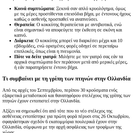
Κοινά συμπτώματα
: Ξεκινά σαν απλό κρυολόγημα, όμως
με τις μέρες προστίθενται επεισόδια βήχα, με έντονους ήχους
καθώς ο ασθενής προσπαθεί να αναπνεύσει.
Θεραπεία
: Ο κοκκύτης θεραπεύεται με αντιβιοτικά, ενώ
είναι σημαντικό να αποφεύγετε την έκθεση σε σκόνη και
καπνό.
Διάρκεια
: Ο κοκκύτης μπορεί να διαρκέσει μέχρι και 10
εβδομάδες, ενώ ορισμένες φορές οδηγεί σε περεταίρω
επιπλοκές, όπως είναι η πνευμονία.
Πότε να δείτε γιατρό
: Μιλήστε με τον γιατρό σας εάν τα
αρχικά συμπτώματα δεν περάσουν μετά από μερικές μέρες,
ή εάν παρατηρήσετε έντονο βήχα.
Τι συμβαίνει με τη γρίπη των πτηνών στην Ολλανδία
Από τις αρχές του Σεπτεμβρίου, περίπου 30 κρούσματα ενός
εξαιρετικά μεταδοτικού και θανατηφόρου στελέχους της γρίπης των
πτηνών έχουν εντοπιστεί στην Ολλανδία.
Αξίζει να σημειωθεί ότι από τότε που το νέο στέλεχος της
ασθένειας εντοπίστηκε για πρώτη φορά πέρυσι στις 26 Οκτωβρίου,
σφαγιάστηκαν σχεδόν 6 εκατομμύρια πουλερικά έχουν στην
Ολλανδία, σύμφωνα με την αρχή ασφάλειας των τροφίμων της
χώρας.