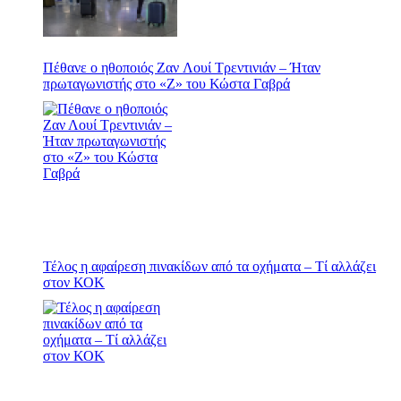
Πέθανε ο ηθοποιός Ζαν Λουί Τρεντινιάν – Ήταν
πρωταγωνιστής στο «Ζ» του Κώστα Γαβρά
Τέλος η αφαίρεση πινακίδων από τα οχήματα – Τί αλλάζει
στον ΚΟΚ