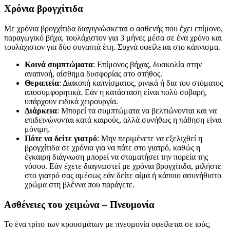
Χρόνια βρογχίτιδα
Με χρόνια βρογχίτιδα διαγιγνώσκεται ο ασθενής που έχει επίμονο,
παραγωγικό βήχα, τουλάχιστον για 3 μήνες μέσα σε ένα χρόνο και
τουλάχιστον για δύο συναπτά έτη. Συχνά οφείλεται στο κάπνισμα.
Κοινά συμπτώματα
: Επίμονος βήχας, δυσκολία στην
αναπνοή, αίσθημα δυσφορίας στο στήθος.
Θεραπεία
: Διακοπή καπνίσματος, ρινικά ή δια του στόματος
αποσυμφορητικά. Εάν η κατάσταση είναι πολύ σοβαρή,
υπάρχουν ειδικά χειρουργία.
Διάρκεια
: Μπορεί τα συμπτώματα να βελτιώνονται και να
επιδεινώνονται κατά καιρούς, αλλά συνήθως η πάθηση είναι
μόνιμη.
Πότε να δείτε γιατρό
: Μην περιμένετε να εξελιχθεί η
βρογχίτιδα σε χρόνια για να πάτε στο γιατρό, καθώς η
έγκαιρη διάγνωση μπορεί να σταματήσει την πορεία της
νόσου. Εάν έχετε διαγνωστεί με χρόνια βρογχίτιδα, μιλήστε
στο γιατρό σας αμέσως εάν δείτε αίμα ή κάποιο ασυνήθιστο
χρώμα στη βλέννα που παράγετε.
Ασθένειες του χειμώνα – Πνευμονία
Το ένα τρίτο των κρουσμάτων με πνευμονία οφείλεται σε ιούς,