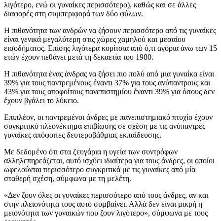
λιγότερο, ενώ οι γυναίκες περισσότερο), καθώς και σε άλλες
διαφορές στη συμπεριφορά των δύο φύλων.
Η πιθανότητα των ανδρών να ζήσουν περισσότερο από τις γυναίκες
είναι γενικά μεγαλύτερη στις χώρες χαμηλού και μεσαίου
εισοδήματος. Επίσης λιγότερα κορίτσια από ό,τι αγόρια άνω των 15
ετών έχουν πεθάνει μετά τη δεκαετία του 1980.
Η πιθανότητα ένας άνδρας να ζήσει πιο πολύ από μια γυναίκα είναι
39% για τους παντρεμένους έναντι 37% για τους ανύπαντρους και
43% για τους αποφοίτους πανεπιστημίου έναντι 39% για όσους δεν
έχουν βγάλει το λύκειο.
Επιπλέον, οι παντρεμένοι άνδρες με πανεπιστημιακό πτυχίο έχουν
συγκριτικό πλεονέκτημα επιβίωσης σε σχέση με τις ανύπαντρες
γυναίκες απόφοιτες δευτεροβάθμιας εκπαίδευσης.
Με δεδομένο ότι στα ζευγάρια η υγεία των συντρόφων
αλληλεπηρεάζεται, αυτό ισχύει ιδιαίτερα για τους άνδρες, οι οποίοι
ωφελούνται περισσότερο συγκριτικά με τις γυναίκες από μία
σταθερή σχέση, σύμφωνα με τη μελέτη.
«Δεν ζουν όλες οι γυναίκες περισσότερο από τους άνδρες, αν και
στην πλειονότητα τους αυτό συμβαίνει. Αλλά δεν είναι μικρή η
μειονότητα των γυναικών που ζουν λιγότερο», σύμφωνα με τους