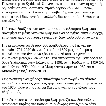
Πανεπιστημίου Syddansk Universitet, οι οποίοι έκαναν τη σχετική
δημοσίευση στο βρετανικό ιατρικό περιοδικό «BMJ Open»,
επεσήμαναν ότι το πλεονέκτημα επιβίωσης των γυναικών έχει
παρατηρηθεί διαχρονικά σε πολλούς διαφορετικούς πληθυσμούς
του πλανήτη.
Η έρευνα βασίζεται στη σύγκριση του προσδόκιμου ζωής που
συνοψίζει τη μέση διάρκεια ζωής και έχει οδηγήσει στην κυρίαρχη
εντύπωση πως «οι άνδρες γενικά δεν ζουν τόσο όσο οι γυναίκες».
Η νέα ανάλυση σε σχεδόν 200 πληθυσμούς της Γης για την
περίοδο 1751-2020 δείχνει ότι από το 1850 μέχρι σήμερα η
πιθανότητα ενός άνδρα να ζήσει πιο πολύ από μια γυναίκα
κυμαίνεται μεταξύ 25% και 50% και σπανιότατα έχει ξεπεράσει το
50% (ενδεικτικά στην Ισλανδία το 1898, στην Ιορδανία το 1950-54,
στο Ιράν το 1950-1964, στο Μπαγκλαντές πριν το 1985 και στο
Μπουτάν μεταξύ 1995-2010).
Στις ανεπτυγμένες χώρες η πιθανότητα των ανδρών να ζήσουν
περισσότερο από τις γυναίκες εμφάνισε μείωση μέχρι τη δεκαετία
του 1970, αλλά στη συνέχεια βαθμιαία αύξηση σε όλους τους
πληθυσμούς.
Η αυξομείωση στο προσδόκιμο ζωής μεταξύ των δύο φύλων
αποδίδεται κυρίως στο κάπνισμα (οι άνδρες καπνίζουν ολοένα