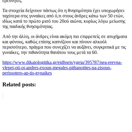
ερευνητές.
Τα στοιχεία δείχνουν πάντως ότι η θνησιμότητα έχει υποχωρήσει
ταχύτερα στις γυναίκες από ό,τι στους άνδρες κάτω των 50 ετών,
ιδίως κατά το πρώτο μισό του 20ού αιώνα, κυρίως λόγω μείωσης
της παιδικής θνησιμότητας.
Από την άλλη, οι άνδρες είναι ακόμη πιο επιρρεπείς σε ατυχήματα
και φόνους, καθώς επίσης καπνίζουν και πίνουν αλκοόλ
περισσότερο, πράγμα που συνεχίζει να αυξάνει, συγκριτικά με τις
γυναίκες, την πιθανότητα θανάτου τους μετά τα 60.
https://www.dikaiologitika.gr/eidhseis/ygeia/395787/nea-erevna-
vlepei-oti-oi-andres-exoun-megales-pithanotites-na-zisoun-
perissotero-ap-tis-gynaikes
Related posts: