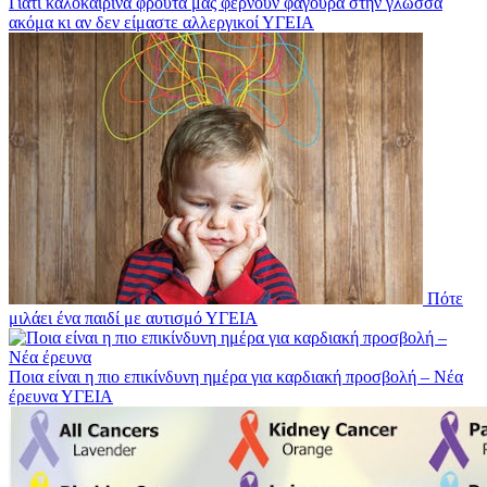
Γιατί καλοκαιρινά φρούτα μας φέρνουν φαγούρα στην γλώσσα
ακόμα κι αν δεν είμαστε αλλεργικοί
ΥΓΕΙΑ
Πότε
μιλάει ένα παιδί με αυτισμό
ΥΓΕΙΑ
Ποια είναι η πιο επικίνδυνη ημέρα για καρδιακή προσβολή – Νέα
έρευνα
ΥΓΕΙΑ