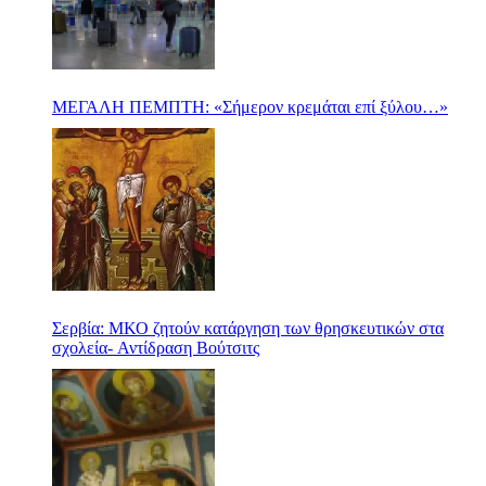
ΜΕΓΑΛΗ ΠΕΜΠΤΗ: «Σήμερον κρεμάται επί ξύλου…»
Σερβία: ΜΚΟ ζητούν κατάργηση των θρησκευτικών στα
σχολεία- Αντίδραση Βούτσιτς