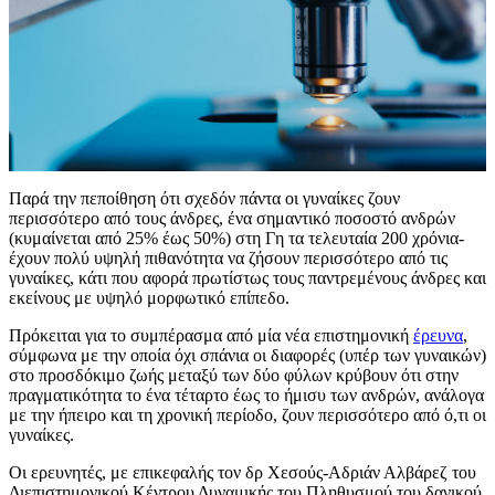
Παρά την πεποίθηση ότι σχεδόν πάντα οι γυναίκες ζουν
περισσότερο από τους άνδρες, ένα σημαντικό ποσοστό ανδρών
(κυμαίνεται από 25% έως 50%) στη Γη τα τελευταία 200 χρόνια-
έχουν πολύ υψηλή πιθανότητα να ζήσουν περισσότερο από τις
γυναίκες, κάτι που αφορά πρωτίστως τους παντρεμένους άνδρες και
εκείνους με υψηλό μορφωτικό επίπεδο.
Πρόκειται για το συμπέρασμα από μία νέα επιστημονική
έρευνα
,
σύμφωνα με την οποία όχι σπάνια οι διαφορές (υπέρ των γυναικών)
στο προσδόκιμο ζωής μεταξύ των δύο φύλων κρύβουν ότι στην
πραγματικότητα το ένα τέταρτο έως το ήμισυ των ανδρών, ανάλογα
με την ήπειρο και τη χρονική περίοδο, ζουν περισσότερο από ό,τι οι
γυναίκες.
Οι ερευνητές, με επικεφαλής τον δρ Χεσούς-Αδριάν Αλβάρεζ του
Διεπιστημονικού Κέντρου Δυναμικής του Πληθυσμού του δανικού