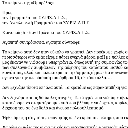
Το κείμενο της «Ομπρέλας»
Προς
την Γραμματέα του ΣΥ.ΡΙΖ.Α Π.Σ.,
τον Αναπληρωτή Γραμματέα του ΣΥ.ΡΙΖ.Α Π.Σ.
Κοινοποίηση στον Πρόεδρο του ΣΥ.ΡΙΖ.Α Π.Σ.
Αγαπητή συντρόφισσα, αγαπητέ σύντροφε
Το κείμενο αυτό δεν ήταν εύκολο να γραφτεί. Δεν προέκυψε χωρίς σ
περισσότεροι από εμάς είχαμε πάρει ενεργά μέρος, μαζί με πολλές 
μας έκαναν να νιώσουμε υπερηφάνεια, όπως αυτή της συμφωνίας τω
των συλλογικών συμβάσεων, της αύξησης του κατώτατου μισθού και
κοινότητας, αλλά και παλαιότερα με τη συμμετοχή μας στα κοινωνικά
αγώνα για την υπεράσπιση του άρθρου 16, σε τόσα άλλα….
Δεν ξεχνάμε τίποτα απ’ όλα αυτά. Τα κρατάμε ως παρακαταθήκη για 
Δεν ξεχνάμε και τις δύσκολες στιγμές. Τις στιγμές που νιώσαμε άβο
καταφέραμε να σταματήσουμε αυτό που βλέπαμε να έρχεται, κυρίως τ
διάχυσή του σε ένα θολό και άνευρο πολυσυλλεκτισμό.
Ήρθε όμως η στιγμή της απάντησης σε ένα κρίσιμο ερώτημα, που εκ
Χωράνε οι ιδέες της ανανεωτικής και ριζοσπαστικής Αριστεράς μέσα