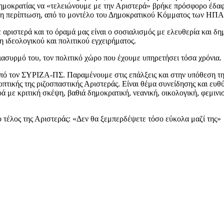
 Δημοκρατίας να «τελειώνουμε με την Αριστερά» βρήκε πρόσφορο έδαφ
λύτερη περίπτωση, από το μοντέλο του Δημοκρατικού Κόμματος των ΗΠΑ
 αριστερά και το όραμά μας είναι ο σοσιαλισμός με ελευθερία και δ
η ιδεολογικού και πολιτικού εγχειρήματος.
ασυρμό του, τον πολιτικό χώρο που έχουμε υπηρετήσει τόσα χρόνια.
πό τον ΣΥΡΙΖΑ-ΠΣ. Παραμένουμε στις επάλξεις και στην υπόθεση της
τικής της ριζοσπαστικής Αριστεράς. Είναι θέμα συνείδησης και ευθύ
ά με κριτική σκέψη, βαθιά δημοκρατική, νεανική, οικολογική, φεμινισ
ο τέλος της Αριστεράς: «Δεν θα ξεμπερδέψετε τόσο εύκολα μαζί της»