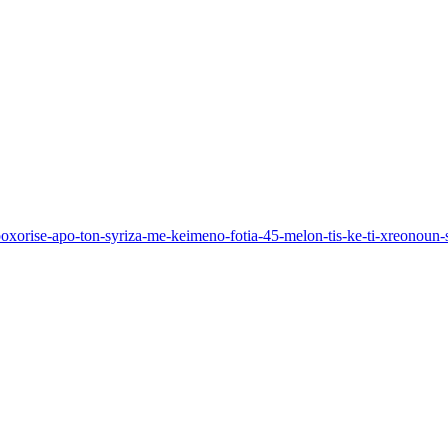
poxorise-apo-ton-syriza-me-keimeno-fotia-45-melon-tis-ke-ti-xreonoun-