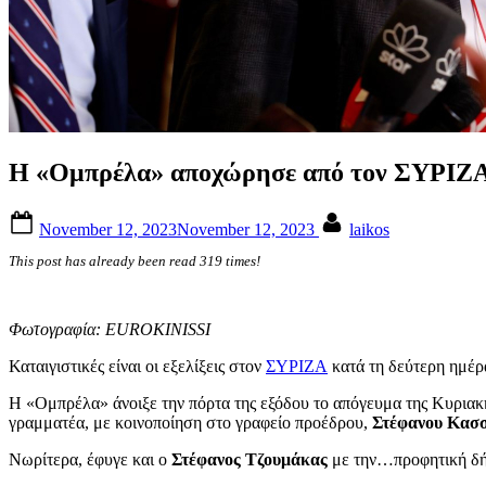
Η «Ομπρέλα» αποχώρησε από τον ΣΥΡΙΖΑ 
Posted
By
November 12, 2023
November 12, 2023
laikos
on
This post has already been read 319 times!
Φωτογραφία: EUROKINISSI
Καταιγιστικές είναι οι εξελίξεις στον
ΣΥΡΙΖΑ
κατά τη δεύτερη ημέρ
Η «Ομπρέλα» άνοιξε την πόρτα της εξόδου το απόγευμα της Κυριακ
γραμματέα, με κοινοποίηση στο γραφείο προέδρου,
Στέφανου Κασ
Νωρίτερα, έφυγε και ο
Στέφανος Τζουμάκας
με την…προφητική δήλω