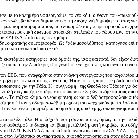
ισε με το καλημέρα να περιγράψει το νέο κόμμα έναντι του «παλαιο
 ασφαλώς βαθιά αντιδημοκρατικό: τη διεξαγωγή δημοψηφίσματος για
Η πρακτική του τραμπισμού, που εφαρμόζεται για πρώτη φορά στα χρον
α τέτοια πρακτική διωγμού ιστορικών στελεχών του χώρου μας, στην ο
ον ΣΥΡΙΖΑ, έτσι όπως τον ζήσαμε.
τιδημοκρατικής συμπεριφοράς. Ως “αδιαμεσολάβητος” κατήργησε επί τη
τικά και αντικαταστικά έθεσε.
εκστόμισε κατηγορίες, που όμοιές της, ίσως και ποτέ, δεν είχαν δια
ίζεται από την Αριστερά, στο γνωστό, ενδεχομένως και άγνωστο για τ
τον ΣΕΒ, που αναφέρθηκε στην ανάγκη συνεργασίας του κεφαλαίου με
σε ρήξη με τον κόσμο της εργασίας. Ήταν το φως που… κέρδισε το σκ
ητοποιήσεις για την Γάζα. Η «συγγνώμη» της Θεοδώρας Τζάκρη για όσ
εντολή διαγραφής τεσσάρων ιστορικών στελεχών, ανάμεσά τους δύο π
ν». Το τοξικό κλίμα, ο νεοαυριανισμός και ο δεξιόστροφος λαϊκισμός,
συζήτηση. Ήταν η αδιαμεσολάβητη σχέση του «αρχηγού» με το λαό κ
. Ήταν και είναι η διαρκής αποδόμηση της αριστερής, οικολογικής και
 τα αλλάξει όλα. Η υπόσχεση αυτή συνοδεύτηκε, όμως, με την παλιά 
όρη οφθαλμού τη διαρκή και βίαιη μετάλλαξη, αυτή ακριβώς που οδήγη
νουν το ΠΑΣΟΚ-ΚΙΝΑΛ σε απόσταση αναπνοής από τον ΣΥΡΙΖΑ ΠΣ, με σ
και στον λαϊκίστικο συντηρητισμό, σκορπά απογοήτευση στον κόσμο τ