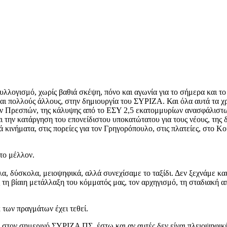
υλλογισμό, χωρίς βαθιά σκέψη, πόνο και αγωνία για το σήμερα και το 
και πολλούς άλλους, στην δημιουργία του ΣΥΡΙΖΑ. Και όλα αυτά τα χ
ν Πρεσπών, της κάλυψης από το ΕΣΥ 2,5 εκατομμυρίων ανασφάλιστων
 την κατάργηση του επονείδιστου υποκατώτατου για τους νέους, της
 κινήματα, στις πορείες για τον Γρηγορόπουλο, στις πλατείες, στο Κ
το μέλλον.
λα, δύσκολα, μειοψηφικά, αλλά συνεχίσαμε το ταξίδι. Δεν ξεχνάμε και
η βίαιη μετάλλαξη του κόμματός μας, τον αρχηγισμό, τη σταδιακή απο
 των πραγμάτων έχει τεθεί.
 στον σημερινό ΣΥΡΙΖΑ ΠΣ, έστω και αν αυτές δεν είναι πλειοψηφικές