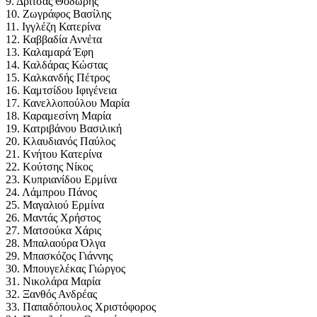
9. Δρίτσας Θοδωρής
10. Ζωγράφος Βασίλης
11. Ιγγλέζη Κατερίνα
12. Καββαδία Αννέτα
13. Καλαμαρά Έφη
14. Καλδάρας Κώστας
15. Καλκανδής Πέτρος
16. Καμτσίδου Ιφιγένεια
17. Κανελλοπούλου Μαρία
18. Καραμεσίνη Μαρία
19. Κατριβάνου Βασιλική
20. Κλαυδιανός Παύλος
21. Κνήτου Κατερίνα
22. Κούτσης Νίκος
23. Κυπριανίδου Ερμίνα
24. Λάμπρου Πάνος
25. Μαγαλιού Ερμίνα
26. Μαντάς Χρήστος
27. Ματσούκα Χάρις
28. Μπαλαούρα Όλγα
29. Μπασκόζος Γιάννης
30. Μπουγελέκας Γιώργος
31. Νικολάρα Μαρία
32. Ξανθός Ανδρέας
33. Παπαδόπουλος Χριστόφορος