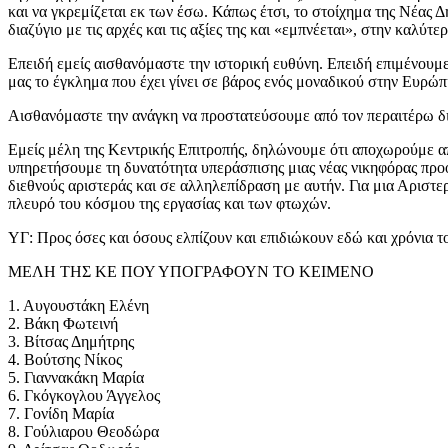
και να γκρεμίζεται εκ των έσω. Κάπως έτσι, το στοίχημα της Νέας
διαζύγιο με τις αρχές και τις αξίες της και «εμπνέεται», στην κα
Επειδή εμείς αισθανόμαστε την ιστορική ευθύνη. Επειδή επιμένουμε
μας το έγκλημα που έχει γίνει σε βάρος ενός μοναδικού στην Ευρώπ
Αισθανόμαστε την ανάγκη να προστατεύσουμε από τον περαιτέρω δι
Εμείς μέλη της Κεντρικής Επιτροπής, δηλώνουμε ότι αποχωρούμε α
υπηρετήσουμε τη δυνατότητα υπεράσπισης μιας νέας νικηφόρας προοπ
διεθνούς αριστεράς και σε αλληλεπίδραση με αυτήν. Για μια Αριστερ
πλευρό του κόσμου της εργασίας και των φτωχών.
ΥΓ: Προς όσες και όσους ελπίζουν και επιδιώκουν εδώ και χρόνια τ
ΜΕΛΗ ΤΗΣ ΚΕ ΠΟΥ ΥΠΟΓΡΑΦΟΥΝ ΤΟ ΚΕΙΜΕΝΟ
1. Αυγουστάκη Ελένη
2. Βάκη Φωτεινή
3. Βίτσας Δημήτρης
4. Βούτσης Νίκος
5. Γιαννακάκη Μαρία
6. Γκόγκογλου Άγγελος
7. Γονίδη Μαρία
8. Γούλιαρου Θεοδώρα