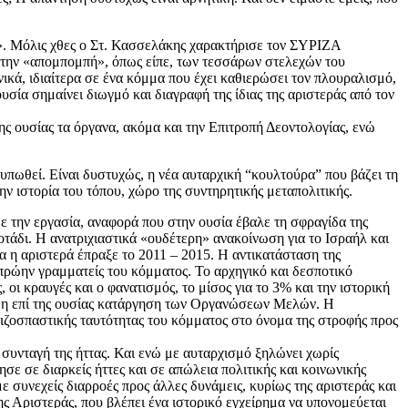
ύ». Μόλις χθες ο Στ. Κασσελάκης χαρακτήρισε τον ΣΥΡΙΖΑ
 την «απομπομπή», όπως είπε, των τεσσάρων στελεχών του
ικά, ιδιαίτερα σε ένα κόμμα που έχει καθιερώσει τον πλουραλισμό,
υσία σημαίνει διωγμό και διαγραφή της ίδιας της αριστεράς από τον
ς ουσίας τα όργανα, ακόμα και την Επιτροπή Δεοντολογίας, ενώ
τυπωθεί. Είναι δυστυχώς, η νέα αυταρχική “κουλτούρα” που βάζει τη
ην ιστορία του τόπου, χώρο της συντηρητικής μεταπολιτικής.
 την εργασία, αναφορά που στην ουσία έβαλε τη σφραγίδα της
οτάδι. Η ανατριχιαστικά «ουδέτερη» ανακοίνωση για το Ισραήλ και
α η αριστερά έπραξε το 2011 – 2015. Η αντικατάσταση της
ρώην γραμματείς του κόμματος. Το αρχηγικό και δεσποτικό
 οι κραυγές και ο φανατισμός, το μίσος για το 3% και την ιστορική
αι η επί της ουσίας κατάργηση των Οργανώσεων Μελών. Η
 ριζοσπαστικής ταυτότητας του κόμματος στο όνομα της στροφής προς
συνταγή της ήττας. Και ενώ με αυταρχισμό ξηλώνει χωρίς
σε σε διαρκείς ήττες και σε απώλεια πολιτικής και κοινωνικής
υνεχείς διαρροές προς άλλες δυνάμεις, κυρίως της αριστεράς και
ης Αριστεράς, που βλέπει ένα ιστορικό εγχείρημα να υπονομεύεται