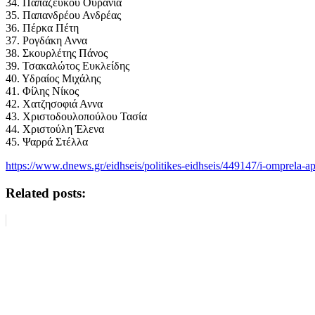
34. Παπαζεύκου Ουρανία
35. Παπανδρέου Ανδρέας
36. Πέρκα Πέτη
37. Ρογδάκη Αννα
38. Σκουρλέτης Πάνος
39. Τσακαλώτος Ευκλείδης
40. Υδραίος Μιχάλης
41. Φίλης Νίκος
42. Χατζησοφιά Αννα
43. Χριστοδουλοπούλου Τασία
44. Χριστούλη Έλενα
45. Ψαρρά Στέλλα
https://www.dnews.gr/eidhseis/politikes-eidhseis/449147/i-omprela-a
Related posts: