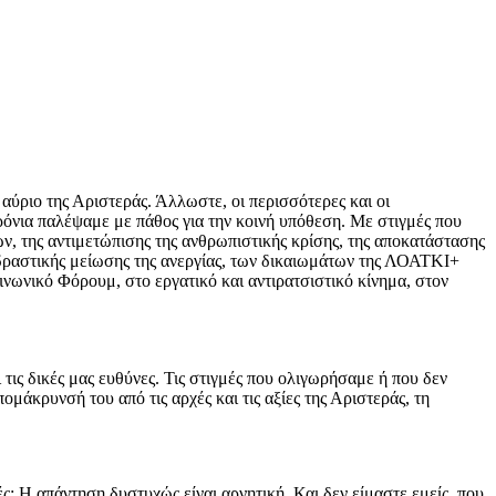
αύριο της Αριστεράς. Άλλωστε, οι περισσότερες και οι
ρόνια παλέψαμε με πάθος για την κοινή υπόθεση. Με στιγμές που
, της αντιμετώπισης της ανθρωπιστικής κρίσης, της αποκατάστασης
 δραστικής μείωσης της ανεργίας, των δικαιωμάτων της ΛΟΑΤΚΙ+
οινωνικό Φόρουμ, στο εργατικό και αντιρατσιστικό κίνημα, στον
 τις δικές μας ευθύνες. Τις στιγμές που ολιγωρήσαμε ή που δεν
μάκρυνσή του από τις αρχές και τις αξίες της Αριστεράς, τη
; Η απάντηση δυστυχώς είναι αρνητική. Και δεν είμαστε εμείς, που