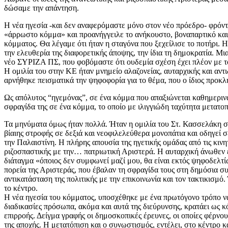
δώσαμε την απάντηση.
Η νέα ηγεσία -και δεν αναφερόμαστε μόνο στον νέο πρόεδρο- φρόντ
«άρρωστο κόμμα» και προανήγγειλε το ανήκουστο, βοναπαρτικό και
κόμματος. Θα λέγαμε ότι ήταν η σταγόνα που ξεχείλισε το ποτήρι. 
την ελευθερία της διαφορετικής άποψης, την ίδια τη δημοκρατία. Μι
νέο ΣΥΡΙΖΑ ΠΣ, που φοβόμαστε ότι ουδεμία σχέση έχει πλέον με τ
Η ομιλία του στην ΚΕ ήταν μνημείο αλαζονείας, αυταρχικής και αν
αρνήθηκε πεισματικά την ψηφοφορία για το θέμα, που ο ίδιος προκλη
Ως απόλυτος “ηγεμόνας”, σε ένα κόμμα που απαξιώνεται καθημερινά, 
σφραγίδα της σε ένα κόμμα, το οποίο με ιλιγγιώδη ταχύτητα μετατοπ
Τα μηνύματα όμως ήταν πολλά. Ήταν η ομιλία του Στ. Κασσελάκη σ
βίαιης στροφής σε δεξιά και νεοφιλελεύθερα μονοπάτια και οδηγεί 
την Παλαιστίνη. Η πλήρης απουσία της ηγετικής ομάδας από τις κιν
ριζοσπαστικής με την… πατριωτική Αριστερά. Η αυταρχική άνωθεν 
διάταγμα «όποιος δεν συμφωνεί μαζί μου, θα είναι εκτός ψηφοδελτίω
πορεία της Αριστεράς, που έβαλαν τη σφραγίδα τους στη δημόσια 
αντικατάσταση της πολιτικής με την επικοινωνία και τον τακτικισμό
το κέντρο.
Η νέα ηγεσία του κόμματος, υποσχέθηκε με ένα πρωτόγονο τρόπο να
διαδικασίες πρόσωπα, ακόμα και αυτά της διεύρυνσης, κρατάει ως κ
επιρροής. Δείγμα γραφής οι δημοσκοπικές έρευνες, οι οποίες φέρ
της αποχής. Η μετατόπιση και ο συνωστισμός, εντέλει, στο κέντρο 