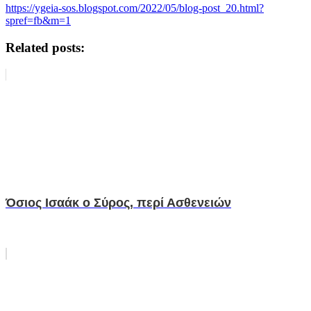
https://ygeia-sos.blogspot.com/2022/05/blog-post_20.html?
spref=fb&m=1
Related posts:
Όσιος Ισαάκ ο Σύρος, περί Ασθενειών