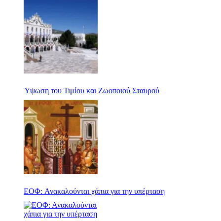
Ύψωση του Τιμίου και Ζωοποιού Σταυρού
ΕΟΦ: Ανακαλούνται χάπια για την υπέρταση