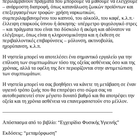
περιλαμβάνουν πράγματα που μπορούμε να μάθουμε να ελέγχουμε
– ανάρμοστη διατροφή, όπως κατανάλωση ζωικών προϊόντων και
επεξεργασμένων τροφών· χρήση ναρκωτικών,
συμπεριλαμβανομένου του καπνού, του αλκοόλ, του καφέ, κ.λ.π.·
έλλειψη επαρκούς ύπνου ή άσκησης· υπέρμετρο ψυχολογικό στρες
– και πράγματα που είναι πιο δύσκολο ή ακόμη και αδύνατον να
ελέγξουμε, όπως είναι η κληρονομικότητα και η έκθεση σε
περιβαλλοντικές επιβαρύνσεις – μόλυνση, ακτινοβολία,
ηχορύπανση, κ.λ.π.
Η νηστεία μπορεί να αποτελέσει ένα σημαντικό εργαλείο για την
επίλυση των συμπτωμάτων τόσο της οξείας ασθένειας όσο και της
χρόνιας, αλλά τα οφέλη της δεν περιορίζονται στην αντιμετώπιση
των συμπτωμάτων.
Η νηστεία μπορεί να σας βοηθήσει να κάνετε τη μετάβαση σε έναν
υγιεινό τρόπο ζωής που θα επιτρέψει στο σώμα σας να
αυτοθεραπευτεί στον μέγιστο δυνατό βαθμό και θα αποτρέψει την
οξεία και τη χρόνια ασθένεια να επανεμφανιστούν στο μέλλον.
——————————————————————
Απόσπασμα από το βιβλίο: “Εγχειρίδιο Φυσικής Υγιεινής”
Εκδόσεις: “μεταμόρφωση”