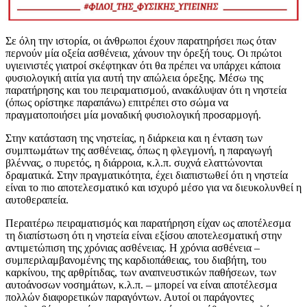
Σε όλη την ιστορία, οι άνθρωποι έχουν παρατηρήσει πως όταν
περνούν μία οξεία ασθένεια, χάνουν την όρεξή τους. Οι πρώτοι
υγιεινιστές γιατροί σκέφτηκαν ότι θα πρέπει να υπάρχει κάποια
φυσιολογική αιτία για αυτή την απώλεια όρεξης. Μέσω της
παρατήρησης και του πειραματισμού, ανακάλυψαν ότι η νηστεία
(όπως ορίστηκε παραπάνω) επιτρέπει στο σώμα να
πραγματοποιήσει μία μοναδική φυσιολογική προσαρμογή.
Στην κατάσταση της νηστείας, η διάρκεια και η ένταση των
συμπτωμάτων της ασθένειας, όπως η φλεγμονή, η παραγωγή
βλέννας, ο πυρετός, η διάρροια, κ.λ.π. συχνά ελαττώνονται
δραματικά. Στην πραγματικότητα, έχει διαπιστωθεί ότι η νηστεία
είναι το πιο αποτελεσματικό και ισχυρό μέσο για να διευκολυνθεί η
αυτοθεραπεία.
Περαιτέρω πειραματισμός και παρατήρηση είχαν ως αποτέλεσμα
τη διαπίστωση ότι η νηστεία είναι εξίσου αποτελεσματική στην
αντιμετώπιση της χρόνιας ασθένειας. Η χρόνια ασθένεια –
συμπεριλαμβανομένης της καρδιοπάθειας, του διαβήτη, του
καρκίνου, της αρθρίτιδας, των αναπνευστικών παθήσεων, των
αυτοάνοσων νοσημάτων, κ.λ.π. – μπορεί να είναι αποτέλεσμα
πολλών διαφορετικών παραγόντων. Αυτοί οι παράγοντες