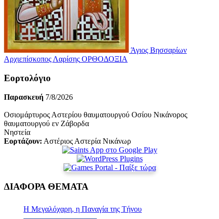
Άγιος Βησσαρίων
Αρχιεπίσκοπος Λαρίσης
ΟΡΘΟΔΟΞΙΑ
Εορτολόγιο
Παρασκευή
7/8/2026
Οσιομάρτυρος Αστερίου θαυματουργού Οσίου Νικάνορος
θαυματουργού εν Ζάβορδα
Νηστεία
Εορτάζουν:
Αστέριος Αστερία Νικάνωρ
ΔΙΑΦΟΡΑ ΘΕΜΑΤΑ
Η Μεγαλόχαρη, η Παναγία της Τήνου