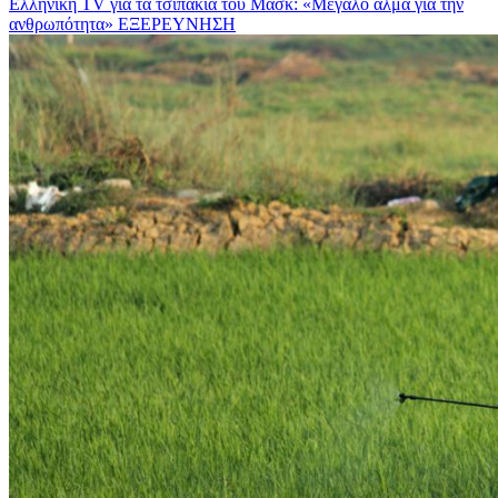
Ελληνική TV για τα τσιπάκια του Μασκ: «Μεγάλο άλμα για την
ανθρωπότητα»
ΕΞΕΡΕΥΝΗΣΗ