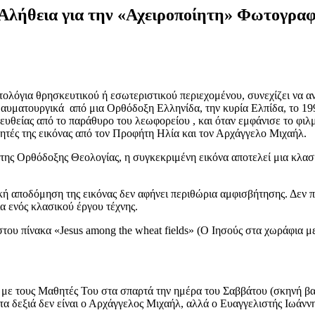
Αλήθεια για την «Αχειροποίητη» Φωτογραφ
τολόγια θρησκευτικού ή εσωτεριστικού περιεχομένου, συνεχίζει να 
 θαυματουργικά από μια Ορθόδοξη Ελληνίδα, την κυρία Ελπίδα, το 19
υθείας από το παράθυρο του λεωφορείου , και όταν εμφάνισε το φιλμ
ητές της εικόνας από τον Προφήτη Ηλία και τον Αρχάγγελο Μιχαήλ.
 της Ορθόδοξης Θεολογίας, η συγκεκριμένη εικόνα αποτελεί μια κλασ
ή αποδόμηση της εικόνας δεν αφήνει περιθώρια αμφισβήτησης. Δεν π
 ενός κλασικού έργου τέχνης.
του πίνακα «Jesus among the wheat fields» (Ο Ιησούς στα χωράφια μ
ά με τους Μαθητές Του στα σπαρτά την ημέρα του Σαββάτου (σκηνή βα
α δεξιά δεν είναι ο Αρχάγγελος Μιχαήλ, αλλά ο Ευαγγελιστής Ιωάννη