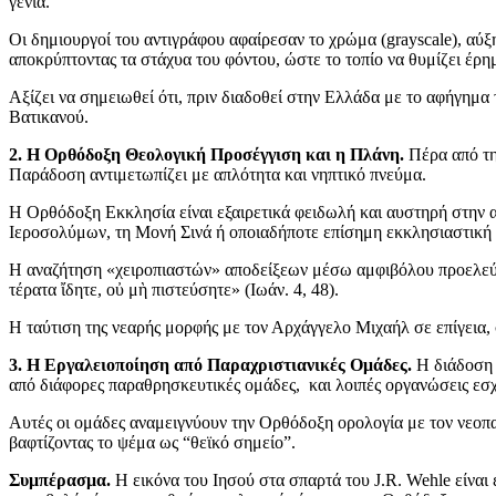
γένια.
Οι δημιουργοί του αντιγράφου αφαίρεσαν το χρώμα (grayscale), αύξη
αποκρύπτοντας τα στάχυα του φόντου, ώστε το τοπίο να θυμίζει έρη
Αξίζει να σημειωθεί ότι, πριν διαδοθεί στην Ελλάδα με το αφήγημ
Βατικανού.
2. Η Ορθόδοξη Θεολογική Προσέγγιση και η Πλάνη.
Πέρα από τη
Παράδοση αντιμετωπίζει με απλότητα και νηπτικό πνεύμα.
Η Ορθόδοξη Εκκλησία είναι εξαιρετικά φειδωλή και αυστηρή στην 
Ιεροσολύμων, τη Μονή Σινά ή οποιαδήποτε επίσημη εκκλησιαστική 
Η αναζήτηση «χειροπιαστών» αποδείξεων μέσω αμφιβόλου προελεύσε
τέρατα ἴδητε, οὐ μὴ πιστεύσητε» (Ιωάν. 4, 48).
Η ταύτιση της νεαρής μορφής με τον Αρχάγγελο Μιχαήλ σε επίγεια,
3. Η Εργαλειοποίηση από Παραχριστιανικές Ομάδες.
Η διάδοση 
από διάφορες παραθρησκευτικές ομάδες, και λοιπές οργανώσεις ε
Αυτές οι ομάδες αναμειγνύουν την Ορθόδοξη ορολογία με τον νεοπ
βαφτίζοντας το ψέμα ως “θεϊκό σημείο”.
Συμπέρασμα.
Η εικόνα του Ιησού στα σπαρτά του J.R. Wehle είναι