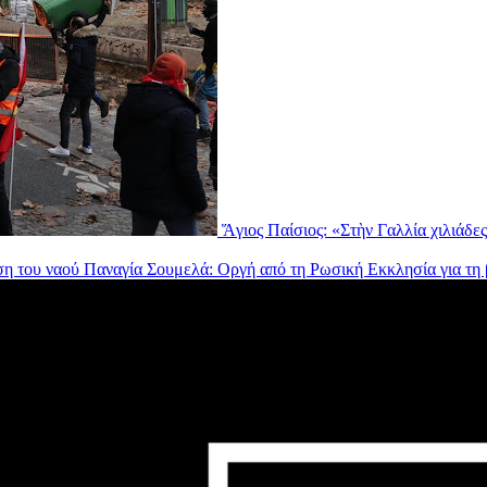
Ἅγιος Παίσιος: «Στὴν Γαλλία χιλιάδ
Παναγία Σουμελά: Οργή από τη Ρωσική Εκκλησία για τη