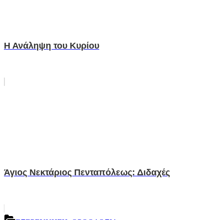
Η Ανάληψη του Κυρίου
Άγιος Νεκτάριος Πενταπόλεως: Διδαχές