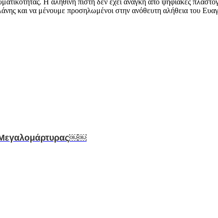
ματικότητας. Η αληθινή πίστη δεν έχει ανάγκη από ψηφιακές πλαστογ
λάνης και να μένουμε προσηλωμένοι στην ανόθευτη αλήθεια του Ευαγ
ο Μεγαλομάρτυρας￼￼