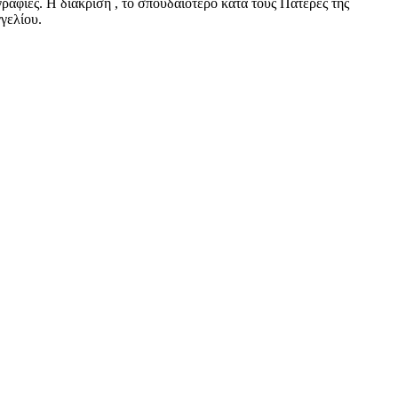
ραφίες. Η διάκριση , το σπουδαιότερο κατά τους Πατέρες της
γελίου.