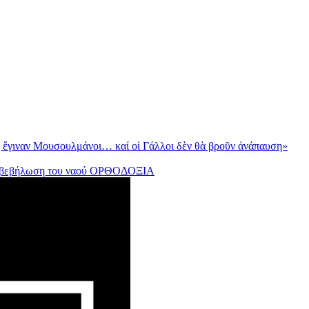
ες ἔγιναν Μουσουλμάνοι… καί οἱ Γάλλοι δὲν θὰ βροῦν ἀνάπαυση»
 βεβήλωση του ναού
ΟΡΘΟΔΟΞΙΑ