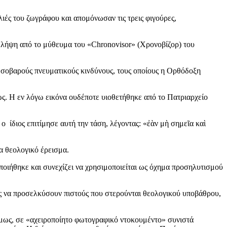
λιές του ζωγράφου και απομόνωσαν τις τρεις φιγούρες,
η λήψη από το μύθευμα του «Chronovisor» (Χρονοβίζορ) του
 σοβαρούς πνευματικούς κινδύνους, τους οποίους η Ορθόδοξη
ς. Η εν λόγω εικόνα ουδέποτε υιοθετήθηκε από το Πατριαρχείο
διος επιτίμησε αυτή την τάση, λέγοντας: «ἐὰν μὴ σημεῖα καὶ
α θεολογικό έρεισμα.
οιήθηκε και συνεχίζει να χρησιμοποιείται ως όχημα προσηλυτισμού
ς να προσελκύσουν πιστούς που στερούνται θεολογικού υποβάθρου,
 όμως, σε «αχειροποίητο φωτογραφικό ντοκουμέντο» συνιστά