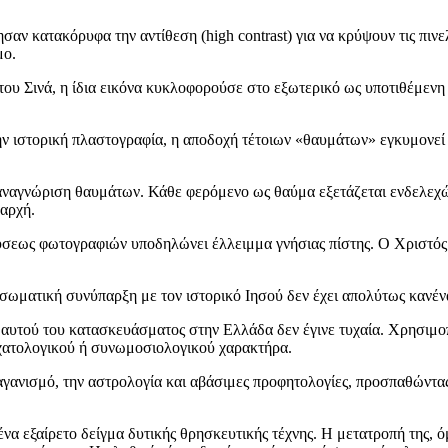
σαν κατακόρυφα την αντίθεση (high contrast) για να κρύψουν τις πινε
μο.
α του Σινά, η ίδια εικόνα κυκλοφορούσε στο εξωτερικό ως υποτιθέμεν
ν ιστορική πλαστογραφία, η αποδοχή τέτοιων «θαυμάτων» εγκυμονεί
αναγνώριση θαυμάτων. Κάθε φερόμενο ως θαύμα εξετάζεται ενδελεχώ
αρχή.
ως φωτογραφιών υποδηλώνει έλλειμμα γνήσιας πίστης. Ο Χριστός ο ί
 σωματική συνύπαρξη με τον ιστορικό Ιησού δεν έχει απολύτως κανέν
αυτού του κατασκευάσματος στην Ελλάδα δεν έγινε τυχαία. Χρησιμοπ
σχατολογικού ή συνωμοσιολογικού χαρακτήρα.
αγανισμό, την αστρολογία και αβάσιμες προφητολογίες, προσπαθώντα
 ένα εξαίρετο δείγμα δυτικής θρησκευτικής τέχνης. Η μετατροπή της,