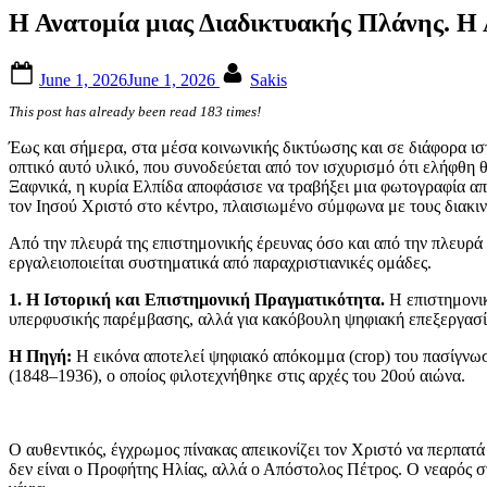
Η Ανατομία μιας Διαδικτυακής Πλάνης. Η 
Posted
By
June 1, 2026
June 1, 2026
Sakis
on
This post has already been read 183 times!
Έως και σήμερα, στα μέσα κοινωνικής δικτύωσης και σε διάφορα ισ
οπτικό αυτό υλικό, που συνοδεύεται από τον ισχυρισμό ότι ελήφθη
Ξαφνικά, η κυρία Ελπίδα αποφάσισε να τραβήξει μια φωτογραφία απε
τον Ιησού Χριστό στο κέντρο, πλαισιωμένο σύμφωνα με τους διακιν
Από την πλευρά της επιστημονικής έρευνας όσο και από την πλευρά
εργαλειοποιείται συστηματικά από παραχριστιανικές ομάδες.
1. Η Ιστορική και Επιστημονική Πραγματικότητα.
Η επιστημονικ
υπερφυσικής παρέμβασης, αλλά για κακόβουλη ψηφιακή επεξεργασία
Η Πηγή:
Η εικόνα αποτελεί ψηφιακό απόκομμα (crop) του πασίγνωσ
(1848–1936), ο οποίος φιλοτεχνήθηκε στις αρχές του 20ού αιώνα.
Ο αυθεντικός, έγχρωμος πίνακας απεικονίζει τον Χριστό να περπατ
δεν είναι ο Προφήτης Ηλίας, αλλά ο Απόστολος Πέτρος. Ο νεαρός στ