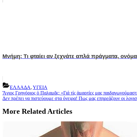
Μνήμη: Τι φταίει αν ξεχνάτε απλά πράγματα, ονόματ
ΕΛΛΑΔΑ
,
ΥΓΕΙΑ
Post
Previous
Ἅγιος Γρηγόριος ὁ Παλαμᾶς: «Γιά τίς ἁμαρτίες μας παιδαγωγούμα
Post:
Next
Δεν πρέπει να πιστεύουμε στα όνειρα! Πως μας επηρεάζουν οι λογι
navigation
Post:
More Related Articles