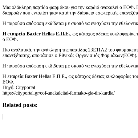
Μια ολόκληρη παρτίδα φαρμάκου για την καρδιά ανακαλεί ο ΕΟΦ.
διαρροών που εντοπίστηκαν κατά την διάρκεια εσωτερικής επανεξ
Η παρούσα απόφαση εκδίδεται με σκοπό να ενισχύσει την εθελοντικ
Η εταιρεία Baxter Hellas Ε.Π.Ε.
, ως κάτοχος άδειας κυκλοφορίας 
ο ΕΟΦ.
Πιο αναλυτικά, την ανάκληση της παρτίδας 23E11A2 του φαρμακε
επανεξέτασης, αποφάσισε ο Εθνικός Οργανισμός Φαρμάκων(ΕΟΦ).
Η παρούσα απόφαση εκδίδεται με σκοπό να ενισχύσει την εθελοντικ
Η εταιρεία Baxter Hellas Ε.Π.Ε., ως κάτοχος άδειας κυκλοφορίας τ
ΕΟΦ.
Πηγή: Cityportal
https://cityportal.gr/eof-anakaleitai-farmako-gia-tin-kardia/
Related posts: