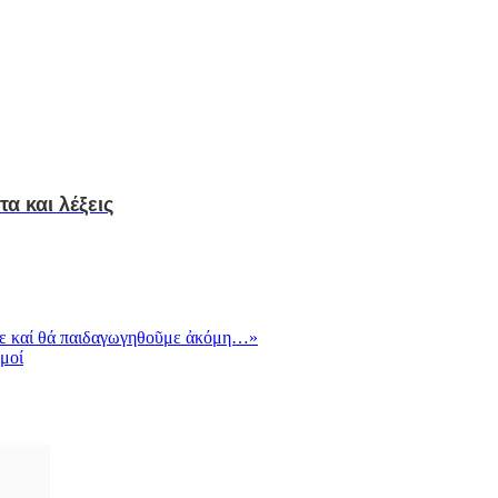
α και λέξεις
στε καί θά παιδαγωγηθοῦμε ἀκόμη…»
σμοί