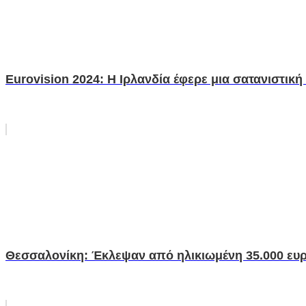
Eurovision 2024: Η Ιρλανδία έφερε μια σατανιστική
Θεσσαλονίκη: Έκλεψαν από ηλικιωμένη 35.000 ευρώ