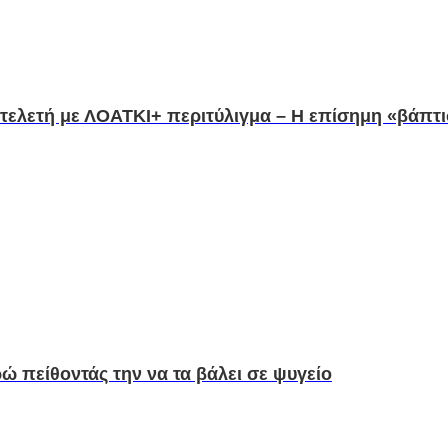
 τελετή με ΛΟΑΤΚΙ+ περιτύλιγμα – Η επίσημη «βάπτι
 πείθοντάς την να τα βάλει σε ψυγείο