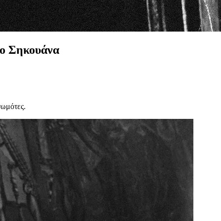
το Σηκουάνα
νωμότες.