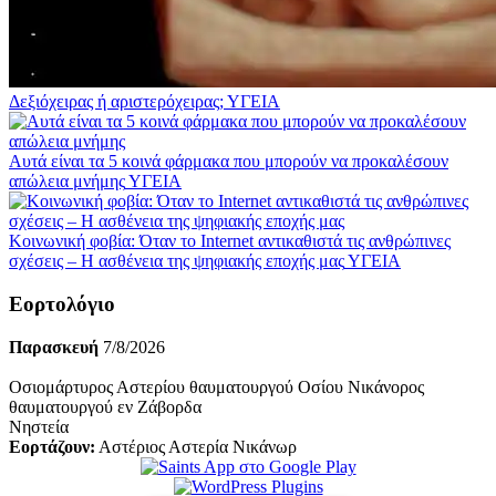
Δεξιόχειρας ή αριστερόχειρας;
ΥΓΕΙΑ
Αυτά είναι τα 5 κοινά φάρμακα που μπορούν να προκαλέσουν
απώλεια μνήμης
ΥΓΕΙΑ
Κοινωνική φοβία: Όταν το Internet αντικαθιστά τις ανθρώπινες
σχέσεις – Η ασθένεια της ψηφιακής εποχής μας
ΥΓΕΙΑ
Εορτολόγιο
Παρασκευή
7/8/2026
Οσιομάρτυρος Αστερίου θαυματουργού Οσίου Νικάνορος
θαυματουργού εν Ζάβορδα
Νηστεία
Εορτάζουν:
Αστέριος Αστερία Νικάνωρ