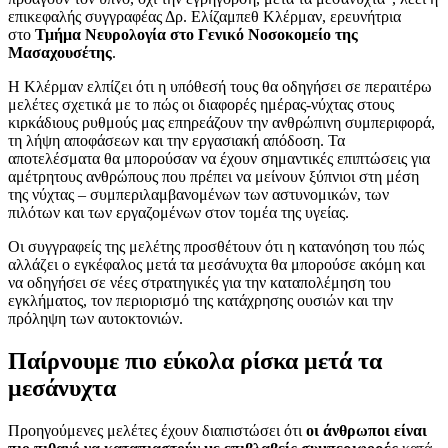
επικεφαλής συγγραφέας Δρ. Ελίζαμπεθ Κλέρμαν, ερευνήτρια
στο
Τμήμα Νευρολογία στο Γενικό Νοσοκομείο της
Μασαχουσέτης
.
Η Κλέρμαν ελπίζει ότι η υπόθεσή τους θα οδηγήσει σε περαιτέρω
μελέτες σχετικά με το πώς οι διαφορές ημέρας-νύχτας στους
κιρκάδιους ρυθμούς μας επηρεάζουν την ανθρώπινη συμπεριφορά,
τη λήψη αποφάσεων και την εργασιακή απόδοση. Τα
αποτελέσματα θα μπορούσαν να έχουν σημαντικές επιπτώσεις για
αμέτρητους ανθρώπους που πρέπει να μείνουν ξύπνιοι στη μέση
της νύχτας – συμπεριλαμβανομένων των αστυνομικών, των
πιλότων και των εργαζομένων στον τομέα της υγείας.
Οι συγγραφείς της μελέτης προσθέτουν ότι η κατανόηση του πώς
αλλάζει ο εγκέφαλος μετά τα μεσάνυχτα θα μπορούσε ακόμη και
να οδηγήσει σε νέες στρατηγικές για την καταπολέμηση του
εγκλήματος, τον περιορισμό της κατάχρησης ουσιών και την
πρόληψη των αυτοκτονιών.
Παίρνουμε πιο εύκολα ρίσκα μετά τα
μεσάνυχτα
Προηγούμενες μελέτες έχουν διαπιστώσει ότι
οι άνθρωποι είναι