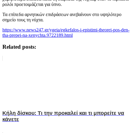
ρολόι προετοιμάζεται για ύπνο.
Τα επίπεδα αρνητικών επιδράσεων ανεβαίνουν στο υψηλότερο
σημείο τους τη νύχτα.
https://www.news247.gr/ygeia/egkefalos-i-epistimi-theorei-pos-den-
tha-prepei-na-xenychta.9722189.html
Related posts:
Κήλη δίσκου: Τι την προκαλεί και τι μπορείτε να
κάνετε