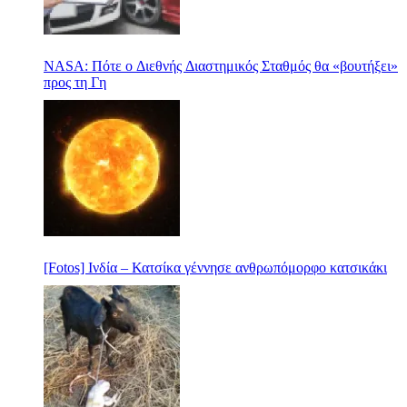
NASA: Πότε ο Διεθνής Διαστημικός Σταθμός θα «βουτήξει»
προς τη Γη
[Fotos] Ινδία – Κατσίκα γέννησε ανθρωπόμορφο κατσικάκι