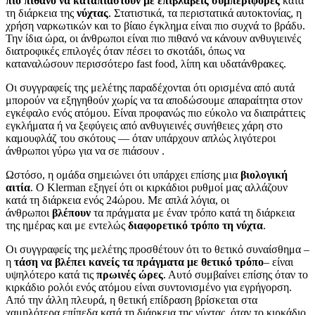
πιο πιθανό να καταπιαστούν με επιβλαβείς συμπεριφορές
κατά
τη διάρκεια της
νύχτας
. Στατιστικά, τα περιστατικά αυτοκτονίας, η
χρήση ναρκωτικών και το βίαιο έγκλημα είναι πιο συχνά το βράδυ.
Την ίδια ώρα, οι άνθρωποι είναι πιο πιθανό να κάνουν ανθυγιεινές
διατροφικές επιλογές όταν πέσει το σκοτάδι, όπως να
καταναλώσουν περισσότερο fast food, λίπη και υδατάνθρακες.
Οι συγγραφείς της μελέτης παραδέχονται ότι ορισμένα από αυτά
μπορούν να εξηγηθούν χωρίς να τα αποδώσουμε απαραίτητα στον
εγκέφαλο ενός ατόμου. Είναι προφανώς πιο εύκολο να διαπράττεις
εγκλήματα ή να ξεφύγεις από ανθυγιεινές συνήθειες χάρη στο
καμουφλάζ του σκότους — όταν υπάρχουν απλώς λιγότεροι
άνθρωποι γύρω για να σε πιάσουν .
Ωστόσο, η ομάδα σημειώνει ότι υπάρχει επίσης μια
βιολογική
αιτία
. Ο Klerman εξηγεί ότι οι κιρκάδιοι ρυθμοί μας αλλάζουν
κατά τη διάρκεια ενός 24ώρου. Με απλά λόγια, οι
άνθρωποι
βλέπουν
τα πράγματα με έναν τρόπο κατά τη διάρκεια
της ημέρας και με εντελώς
διαφορετικό τρόπο τη νύχτα
.
Οι συγγραφείς της μελέτης προσθέτουν ότι το θετικό συναίσθημα –
η
τάση να βλέπει κανείς τα πράγματα με θετικό τρόπο
– είναι
υψηλότερο κατά τις
πρωινές ώρες
. Αυτό συμβαίνει επίσης όταν το
κιρκάδιο ρολόι ενός ατόμου είναι συντονισμένο για εγρήγορση.
Από την άλλη πλευρά, η θετική επίδραση βρίσκεται στα
χαμηλότερα επίπεδα κατά τη διάρκεια της νύχτας, όταν το κιρκάδιο