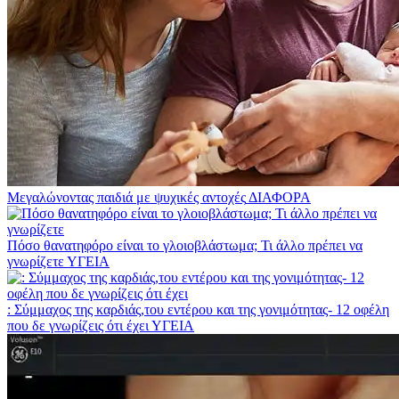
Μεγαλώνοντας παιδιά με ψυχικές αντοχές
ΔΙΑΦΟΡΑ
Πόσο θανατηφόρο είναι το γλοιοβλάστωμα; Τι άλλο πρέπει να
γνωρίζετε
ΥΓΕΙΑ
: Σύμμαχος της καρδιάς,του εντέρου και της γονιμότητας- 12 οφέλη
που δε γνωρίζεις ότι έχει
ΥΓΕΙΑ