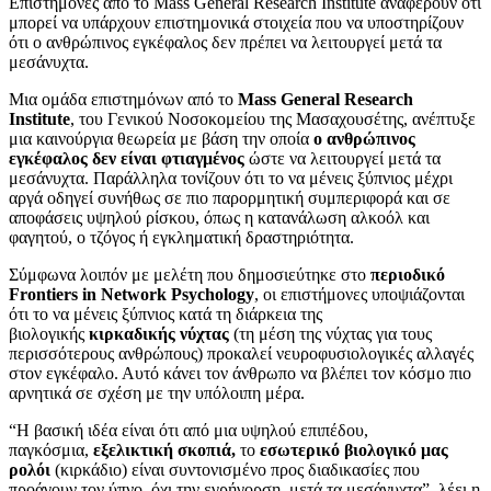
Επιστήμονες από το Mass General Research Institute αναφέρουν ότι
μπορεί να υπάρχουν επιστημονικά στοιχεία που να υποστηρίζουν
ότι ο ανθρώπινος εγκέφαλος δεν πρέπει να λειτουργεί μετά τα
μεσάνυχτα.
Μια ομάδα επιστημόνων από το
Mass General Research
Institute
, του Γενικού Νοσοκομείου της Μασαχουσέτης, ανέπτυξε
μια καινούργια θεωρεία με βάση την οποία
ο ανθρώπινος
εγκέφαλος δεν είναι φτιαγμένος
ώστε να λειτουργεί μετά τα
μεσάνυχτα. Παράλληλα τονίζουν ότι το να μένεις ξύπνιος μέχρι
αργά οδηγεί συνήθως σε πιο παρορμητική συμπεριφορά και σε
αποφάσεις υψηλού ρίσκου, όπως η κατανάλωση αλκοόλ και
φαγητού, ο τζόγος ή εγκληματική δραστηριότητα.
Σύμφωνα λοιπόν με μελέτη που δημοσιεύτηκε στο
περιοδικό
Frontiers in Network Psychology
, οι επιστήμονες υποψιάζονται
ότι το να μένεις ξύπνιος κατά τη διάρκεια της
βιολογικής
κιρκαδικής νύχτας
(τη μέση της νύχτας για τους
περισσότερους ανθρώπους) προκαλεί νευροφυσιολογικές αλλαγές
στον εγκέφαλο. Αυτό κάνει τον άνθρωπο να βλέπει τον κόσμο πιο
αρνητικά σε σχέση με την υπόλοιπη μέρα.
“Η βασική ιδέα είναι ότι από μια υψηλού επιπέδου,
παγκόσμια,
εξελικτική σκοπιά,
το
εσωτερικό βιολογικό μας
ρολόι
(κιρκάδιο) είναι συντονισμένο προς διαδικασίες που
προάγουν τον ύπνο, όχι την εγρήγορση, μετά τα μεσάνυχτα”, λέει η