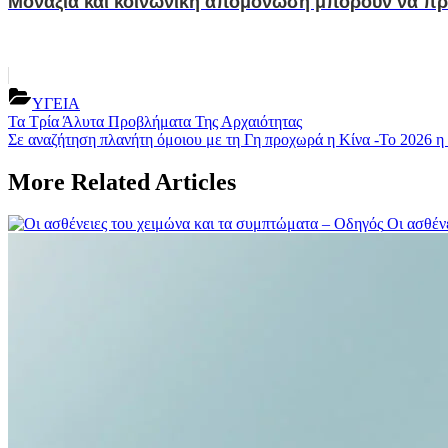
Μοναξιά και κοινωνική απομόνωση μπορούν να π
ΥΓΕΙΑ
Post
Previous
Τα Τρία Άλυτα Προβλήματα Της Αρχαιότητας
Post:
Next
Σε αναζήτηση πλανήτη όμοιου με τη Γη προχωρά η Κίνα -Το 2026 η
navigation
Post:
More Related Articles
Οι ασθέν