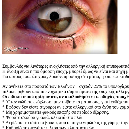
Συμβουλές για λιγότερες ενοχλήσεις από την αλλεργική επιπεφυκίτι
Η άνοιξη είναι η πιο όμορφη εποχή, μπορεί όμως να είναι και πηγή μ
Για αυτούς τους άτυχους, λοιπόν, προσοχή στα μάτια, η επιπεφυκίτι
Αν ανήκετε στο ποσοστό των Ελλήνων – σχεδόν 25% το υπολογίζουν οι
ταλαιπωρηθούν από τα ενοχλητικά συμπτώματα της εποχικής αλλεργι
Οι ειδικοί υποστηρίζουν ότι, αν ακολουθήσετε τις οδηγίες τους
* ‘Οταν νιώθετε ενόχληση, μην τρίβετε τα μάτια σας, γιατί ενδέχετα
* Εφόσον δεν είστε σίγουροι αν είστε αλλεργικοί στα άνθη του χαμ
* Μη χρησιμοποιείτε φακούς επαφής σε περίοδο έξαρσης.
* Φοράτε σκούρα γυαλιά, κλειστά στο πλάι.
* Αερίζεται το σπίτι το βράδυ, που οι συγκεντρώσεις της γύρης στη
* Καθαρίζετε συχνά τα φίλτρα των κλιματιστικών.