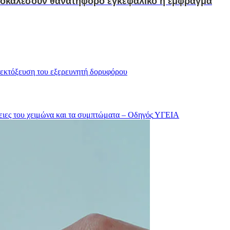
ροκαλέσουν θανατηφόρο εγκεφαλικό ή έμφραγμα
 εκτόξευση του εξερευνητή δορυφόρου
ειες του χειμώνα και τα συμπτώματα – Οδηγός
ΥΓΕΙΑ