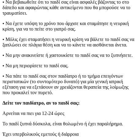
• Να βεβαιωθείτε ότι το παιδί σας είναι ασφαλές βάζοντας το στο
δάπεδο και αφαιρώντας κάθε αντικείμενο που θα μπορούσε να το
τραυματίσει.
• Να έχετε υπόψη το χρόνο που άρχισε και σταμάτησε η νευρική
κρίση, για να το πείτε στο γιατρό σας.
• Μόλις έχει σταματήσει η νευρική κρίση να βάλετε το παιδί σας να
ξαπλώσει σε πλάγια θέση και να το κάνετε να αισθάνεται άνετα.
• Να μην ανακινείστε ή χαστουκίστε το παιδί σας να το ξυπνήσετε.
• Να μη περιορίσετε το παιδί σας.
• Να πάτε το παιδί σας στον παιδίατρο ή το τμήμα επειγόντων
περιστατικών (το συντομότερο δυνατό) για μία γενική ιατρική
εξέταση για να εξετάσουν αν χρειάζονται θεραπεία της λοίμωξης
που προκαλεί τον πυρετό.
Δείτε τον παιδίατρο, αν το παιδί σας:
Αρνείται να πιει για 12-24 ώρες
Το παιδί ξυπνά δύσκολα, είναι θολωμένο ή έχει παραλήρημα.
Έχει υπερβολικούς εμετούς ή διάρροια