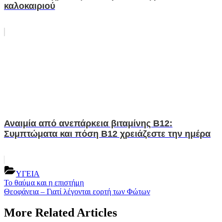
καλοκαιριού
Αναιμία από ανεπάρκεια βιταμίνης Β12:
Συμπτώματα και πόση Β12 χρειάζεστε την ημέρα
ΥΓΕΙΑ
Post
Previous
Το θαύμα και η επιστήμη
Post:
Next
Θεοφάνεια – Γιατί λέγονται εορτή των Φώτων
navigation
Post:
More Related Articles