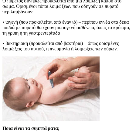
Ο πυρετός συνήθως προκαλείται από μια λοίμωξη κάπου στο
σώμα. Ορισμένοι τύποι λοιμώξεων που οδηγούν σε πυρετό
περιλαμβάνουν:
• ιογενή (που προκαλείται από έναν ιό) – περίπου εννέα στα δέκα
παιδιά με πυρετό θα έχουν μια ιογενή ασθένεια, όπως το κρύωμα,
τη γρίπη ή τη γαστρεντερίτιδα
• βακτηριακή (προκαλείται από βακτήρια) – όπως ορισμένες
λοιμώξεις του αυτιού, η πνευμονία ή λοιμώξεις των ούρων.
Ποια είναι τα συμπτώματα;