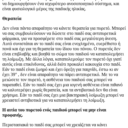
να δημιουργήσουν ένα ισχυρότερο ανοσοποιητικό σύστημα, και
είναι φυσιολογικό μέρος της παιδικής ηλικίας.
Θεραπεία
Δεν είναι πάντα απαραίτητο να κάνετε θεραπεία για πυρετό. Μπορεί
να σας συμβουλεύσουν να δώσετε στο παιδί σας αντιπυρετικά
φάρμακα, για να προσφέρετε στο παιδί σας μεγαλύτερη άνεση.
Αυτό συνιστάται αν το παιδί σας είναι ενοχλημένο, ευερέθιστο ή
πονά και όχι για τη θεραπεία του ίδιου του πόνου. Ο πυρετός δεν
είναι επιβλαβής και βοηθά το σώμα του παιδιού να καταπολεμήσει
τη λοίμωξη. Με άλλα λόγια, καταπολεμούμε τον πυρετό όχι γιατί
αυτός είναι επικίνδυνος, αλλά διότι προκαλεί κακουχία στο παιδί.
Εάν το παιδί είναι ζωηρό και έχει όρεξη για παιχνίδι, έστω κι αν
έχει 39° , δεν είναι απαραίτητο να πάρει αντιπυρετικό. Με το να
μειώσετε τον πυρετό, η ασθένεια του παιδιού σας μπορεί να
παραταθεί. Εάν το παιδί σας έχει μια ιογενή ασθένεια είναι πιθανό
να καλυτερέψει χωρίς θεραπεία, και τα αντιβιοτικά δεν θα είναι
χρήσιμα. Εάν το παιδί σας έχει μια βακτηριακή λοίμωξη μπορεί να
χρειαστεί αντιβιοτικά για να καταπολεμήσει τη λοίμωξη.
Η αιτία του πυρετού ενός παιδιού μπορεί να μην είναι
προφανής.
Περιστασιακά το παιδί σας μπορεί να χρειάζεται να κάνει