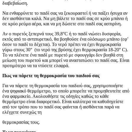
διαβεβαίωση.
Να ενθαρρύνετε το παιδί σας να ξεκουραστεί ή να παίξει ήσυχα αν
δεν αισθάνεται καλά. Να μη βάλετε το παιδί σας σε κρύο μπάνιο ή
σε κρύο ρεύμα αέρα, και να μη δώσετε στο παιδί σας ασπιρίνη.
Αν ο πυρετός ξεπερνά τους 39,8°C ή το παιδί νιώσει δυσφορία,
εκτός από το αντιπυρετικό, θα βοηθούσε ένα ολόσωμο μπάνιο (εφ’
όσον το παιδί το δέχεται). Το νερό πρέπει να έχει θερμοκρασία
γύρω στους 30° (το νερό της βρύσης έχει θερμοκρασία 18-20° C).
Το να πλένετε ένα παιδί με πυρετό με σφουγγάρι δεν βοηθά στη
μείωση του πυρετού και μπορεί να αναστατώσει το παιδί σας. Είναι
προτιμότερο να τα ντύσετε ελαφρά.
Πως να πάρετε τη θερμοκρασία του παιδιού σας
Για να πάρετε τη θερμοκρασία του παιδιού σας, χρησιμοποιήστε
ένα ψηφιακό θερμόμετρο, το οποίο μπορείτε να προμηθευτείτε από
ένα φαρμακείο. Ακολουθήστε τις οδηγίες καθώς το κάθε
θερμόμετρο είναι διαφορετικό. Είναι καλύτερα να καθοδηγείστε
από τον τρόπο που το παιδί σας φαίνεται ή αισθάνεται παρά να
ελέγχετε συνεχώς τη
θερμοκρασίας τους.