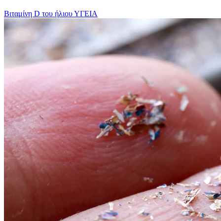
Βιταμίνη D του ήλιου
ΥΓΕΙΑ