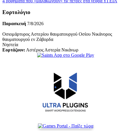
4 ροφήματα που «μαλακώνουν» τις πέτρες στα νεφρά
ΥΓΕΙΑ
Εορτολόγιο
Παρασκευή
7/8/2026
Οσιομάρτυρος Αστερίου θαυματουργού Οσίου Νικάνορος
θαυματουργού εν Ζάβορδα
Νηστεία
Εορτάζουν:
Αστέριος Αστερία Νικάνωρ