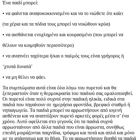
Ένα παιδί μπορεί:
• να φαίνεται αναψοκοκκινισμένο και να το νιώθετε ότι καίει
(τα χέρια και τα πόδια τους μπορεί να νοιώθουν κρύα)
• να αισθάνεται ενοχλημένο και κουρασμένο (που μπορεί να
θέλουν να κοιμηθούν περισσότερο)
• να αναπνέει ταχύτερα ή/και ο παλμός τους είναι γρήγορος ή
‘χτυπά δυνατά’
• να μη θέλει να φάει.
Τα συμπτώματα αυτά είναι όλα λόγω του πυρετού και θα
ξεπεραστούν όταν η θερμοκρασία του παιδιού σας ομαλοποιηθεί.
Οι πυρετοί είναι πολύ συχνοί στην παιδική ηλικία, ειδικά στα
παιδιά που πηγαίνουν σε ημερήσια φροντίδα, βρεφικό σταθμό ή
νηπιαγωγείο. Τα παιδιά μπορεί να αρρωστήσουν από ιογενή
ασθένεια και να αναπτύξουν πυρετό αρκετές φορές μέσα σ’ ένα
χρόνο. Αυτό οφείλεται στο γεγονός ότι τα παιδιά συχνά
αρρωσταίνουν από άλλα παιδιά που είναι άρρωστα, συνήθως
επειδή μοιράζονται παιχνίδια, τρόφιμα και ποτά και απλά και μόνο
με το φτάρνισμα και το βήχα. Το να αρρωστήσουν βοηθά τα παιδιά