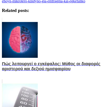
ehoyn-mikrotero-kindyno-gia-emfragma-kai-egkefaliko
Related posts:
Πώς λειτουργεί ο εγκέφαλος: Μύθος οι διαφορές
αριστερού και δεξιού ημισφαιρίου