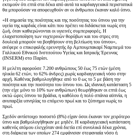
εκτιμούν ότι επτά στα δέκα από αυτά τα καρδιαγγειακά περιστατικά
θα μπορούσαν να αποφευχθούν αν οι άνθρωποι έκαναν καλό ύπνο.
«Η σημασία της ποιότητας και της ποσότητας του ύπνου για την
υγεία της καρδιάς είναι κάτι που πρέπει να διδάσκεται νωρίς στη
ζωή, όταν καθιερώνονται οι υγιεινές συμπεριφορές. Η
ελαχιστοποίηση των νυχτερινών θορύβων και του στρες στη
δουλειά μπορούν να βοηθήσουν στη βελτίωση του ύπνου»,
ανέφερε ο επικεφαλής ερευνητής δρ Αμπουμπακαρί Ναμπιεμά του
Γαλλικού Εθνικού Ινστιτούτου Υγείας και Ιατρικής Έρευνας
(INSERM) στο Παρίσι.
Η μελέτη αφορούσε 7.200 ανθρώπους 50 έως 75 ετών (μέση
ηλικία 62 ετών, το 62% άνδρες) χωρίς καρδιαγγειακή νόσο στην
αρχή. Καθένας βαθμολογήθηκε από το 0 ως το 5 με βάση την
ποιότητα και την ποσότητα του ύπνου του. Ως ιδανική κατάσταση 5
(την είχε μόνο το 10% των ανθρώπων) θεωρήθηκαν οι επτά έως
οκτώ ώρες ύπνου τα βράδια, η καθόλου ή πολύ σπάνια αϋπνία, η
ανυπαρξία υπνηλίας το επόμενο πρωί και το ξύπνημα νωρίς το
πρωί.
Σχεδόν αντίστοιχο ποσοστό (8%) είχαν όσοι έκαναν τον χειρότερο
ύπνο και βαθμολογήθηκαν με μηδέν. Η καρδιαγγειακή κατάσταση
καθενός ατόμου ελεγχόταν ανά διετία επί συνολικά δέκα χρόνια,
στη διάρκεια των οποίων 274 εμφάνισαν στεφανιαία νόσο ή