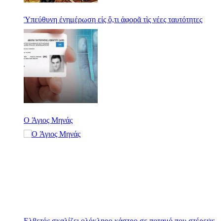
Ὑπεύθυνη ἐνημέρωση εἰς ὅ,τι ἀφορᾶ τὶς νέες ταυτότητες
O Άγιος Μηνάς
Ελβετός σκαλίζει ολόκληρο κάστρο σε ποταμό που στέρεψε