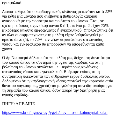
εγκεφαλικό.
Διαπιστώθηκε ότι ο καρδιαγγειακός κίνδυνος μειωνόταν κατά 22%
για κάθε μία μονάδα που ανέβαινε η βαθμολογία κάποιου
αναφορικά με την ποσότητα και ποιότητα του ύπνου. Έτσι, σε
σχέση με όσους είχαν σκορ ύπνου 0 ή 1, εκείνοι με 5 είχαν 75%
μικρότερο κίνδυνο εμφράγματος ή εγκεφαλικού. Υπολογίστηκε ότι
αν όλοι οι συμμετέχοντες στη μελέτη είχαν βαθμολογηθεί με
άριστο ύπνο (5), το 72% των νέων περιπτώσεων στεφανιαίας
νόσου και εγκεφαλικού θα μπορούσαν να αποφεύγονται κάθε
χρόνο.
Ο δρ Ναμπιεμά δήλωσε ότι «η μελέτη μας δείχνει τη δυνατότητα
του καλού ύπνου να συντηρεί την υγεία της καρδιάς και ότι η
βελτίωση του ύπνου συνδέεται με μικρότερους κινδύνους
στεφανιαίας νόσου και εγκεφαλικού. Βρήκαμε επίσης ότι η
συντριπτική πλειονότητα των ανθρώπων έχουν δυσκολίες ύπνου.
Δεδομένου ότι η καρδιαγγειακή νόσος αποτελεί την κορυφαία αιτία
θανάτου παγκοσμίως, χρειάζεται μεγαλύτερη συνειδητοποίηση για
τη σημασία του καλού ύπνου, όσον αφορά την διατήρηση μιας
υγιούς καρδιάς».
ΠΗΓΗ: ΑΠΕ-ΜΠΕ
https://www.briefingnews.gr/ygeia/ereyna-osoi-koimoyntai-kala-