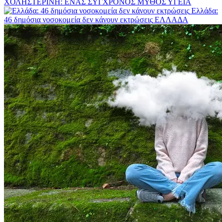
ΧΟΛΗΣΤΕΡΙΝΗ: ΕΝΑΣ ΣΥΓΧΡΟΝΟΣ ΜΥΘΟΣ
ΥΓΕΙΑ
Ελλάδα:
46 δημόσια νοσοκομεία δεν κάνουν εκτρώσεις
ΕΛΛΑΔΑ