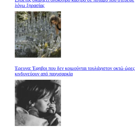
λόγω ξηρασίας
Έρευνα: Έφηβοι που δεν κοιμούνται τουλάχιστον οκτώ ώρες
κινδυνεύουν από παχυσαρκία