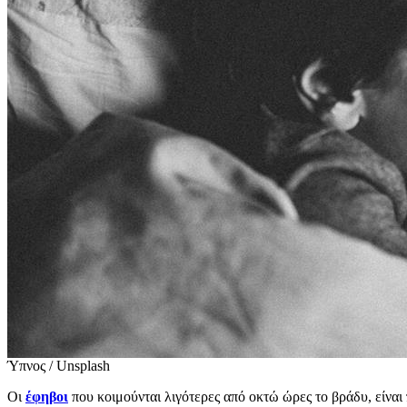
Ύπνος / Unsplash
Οι
έφηβοι
που κοιμούνται λιγότερες από οκτώ ώρες το βράδυ, είναι