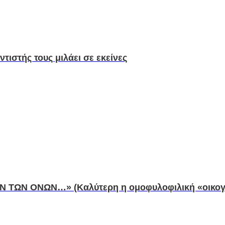
τιστής τους μιλάει σε εκείνες
 ΤΩΝ ΟΝΩΝ…» (Καλύτερη η ομοφυλοφιλική «οικογέν