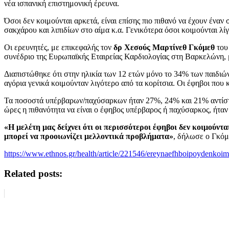
νέα ισπανική επιστημονική έρευνα.
Όσοι δεν κοιμούνται αρκετά, είναι επίσης πιο πιθανό να έχουν έν
σακχάρου και λιπιδίων στο αίμα κ.α. Γενικότερα όσοι κοιμούνται λί
Οι ερευνητές, με επικεφαλής τον
δρ Χεσούς Μαρτίνεθ Γκόμεθ
του 
συνέδριο της Ευρωπαϊκής Εταιρείας Καρδιολογίας στη Βαρκελώνη, 
Διαπιστώθηκε ότι στην ηλικία των 12 ετών μόνο το 34% των παιδιών
αγόρια γενικά κοιμούνταν λιγότερο από τα κορίτσια. Οι έφηβοι που
Τα ποσοστά υπέρβαρων/παχύσαρκων ήταν 27%, 24% και 21% αντίστοιχ
ώρες η πιθανότητα να είναι ο έφηβος υπέρβαρος ή παχύσαρκος, ήταν
«Η μελέτη μας δείχνει ότι οι περισσότεροι έφηβοι δεν κοιμούν
μπορεί να προοιωνίζει μελλοντικά προβλήματα»
, δήλωσε ο Γκόμ
https://www.ethnos.gr/health/article/221546/ereynaefhboipoydenkoi
Related posts: