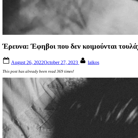
Έρευνα: Έφηβοι που δεν κοιμούνται τουλά
Posted
By
August 26, 2022
October 27, 2023
laikos
on
This post has already been read 369 times!