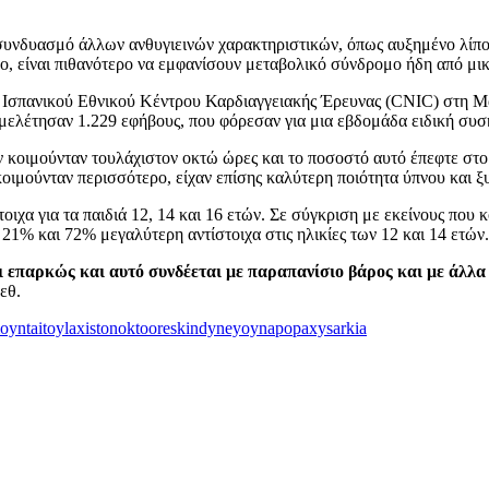
αν συνδυασμό άλλων ανθυγιεινών χαρακτηριστικών, όπως αυξημένο λίπ
γο, είναι πιθανότερο να εμφανίσουν μεταβολικό σύνδρομο ήδη από μικ
Ισπανικού Εθνικού Κέντρου Καρδιαγγειακής Έρευνας (CNIC) στη Μαδρ
μελέτησαν 1.229 εφήβους, που φόρεσαν για μια εβδομάδα ειδική συσ
 κοιμούνταν τουλάχιστον οκτώ ώρες και το ποσοστό αυτό έπεφτε στο 2
 κοιμούνταν περισσότερο, είχαν επίσης καλύτερη ποιότητα ύπνου και 
α για τα παιδιά 12, 14 και 16 ετών. Σε σύγκριση με εκείνους που κ
 21% και 72% μεγαλύτερη αντίστοιχα στις ηλικίες των 12 και 14 ετών.
ται επαρκώς και αυτό συνδέεται με παραπανίσιο βάρος και με άλλ
εθ.
moyntaitoylaxistonoktooreskindyneyoynapopaxysarkia