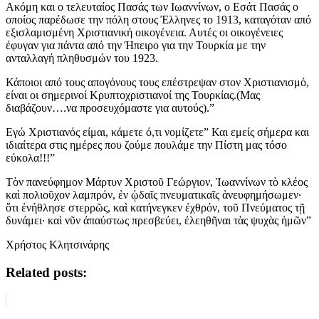
Ακόμη και ο τελευταίος Πασάς των Ιωαννίνων, ο Εσάτ Πασάς ο
οποίος παρέδωσε την πόλη στους Έλληνες το 1913, καταγόταν από
εξισλαμισμένη Χριστιανική οικογένεια. Αυτές οι οικογένειες
έφυγαν για πάντα από την Ήπειρο για την Τουρκία με την
ανταλλαγή πληθυσμών του 1923.
Κάποιοι από τους απογόνους τους επέστρεψαν στον Χριστιανισμό,
είναι οι σημερινοί Κρυπτοχριστιανοί της Τουρκίας.(Μας
διαβάζουν….να προσευχόμαστε για αυτούς).”
Εγώ Χριστιανός είμαι, κάμετε ό,τι νομίζετε” Και εμείς σήμερα και
ιδιαίτερα στις ημέρες που ζούμε πουλάμε την Πίστη μας τόσο
εύκολα!!!”
Τὸν πανεύφημον Μάρτυν Χριστοῦ Γεώργιον, Ἰωαννίνων τὸ κλέος
καὶ πολιοῦχον λαμπρόν, ἐν ᾠδαῖς πνευματικαῖς ἀνευφημήσωμεν·
ὅτι ἐνήθλησε στερρῶς, καὶ κατήνεγκεν ἐχθρόν, τοῦ Πνεύματος τῇ
δυνάμει· καὶ νῦν ἀπαύστως πρεσβεύει, ἐλεηθῆναι τὰς ψυχὰς ἡμῶν”
Χρήστος Κλητσινάρης
Related posts: