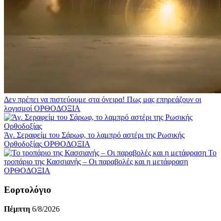
Δεν πρέπει να πιστεύουμε στα όνειρα! Πως μας επηρεάζουν οι
λογισμοί
ΟΡΘΟΔΟΞΙΑ
Άγ. Σεραφείμ του Σάρωφ, το λαμπρό αστέρι της Ρωσικής
Ορθοδοξίας
ΟΡΘΟΔΟΞΙΑ
Το
τροπάριο της Κασσιανής – Oι παραβολές και η μετάφραση
ΟΡΘΟΔΟΞΙΑ
Εορτολόγιο
Πέμπτη
6/8/2026