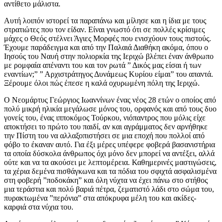
αντίθετο μάλιστα.
Αυτή λοιπόν ιστορεί τα παραπάνω και μίλησε και η ίδια με τους
στρατιώτες που τον είδαν. Είναι γνωστό ότι σε πολλές κρίσιμες
μάχες ο Θεός στέλνει Άγιες Μορφές που ενισχύουν τους πιστούς.
Έχουμε παράδειγμα και από την Παλαιά Διαθήκη ακόμα, όπου ο
Ιησούς του Ναυή στην πολιορκία της Ιεριχώ βλέπει έναν άνθρωπο
με ρομφαία απέναντι του και τον ρωτά ” Δικός μας είσαι ή των
εναντίων;” ” Αρχιστράτηγος Δυνάμεως Κυρίου είμαι” του απαντά.
Ξέρουμε όλοι πώς έπεσε η καλά οχυρωμένη πόλη της Ιεριχώ.
Ο Νεομάρτυς Γεώργιος Ιωαννίνων ένας νέος 28 ετών ο οποίος από
πολύ μικρή ηλικία μεγάλωσε μόνος του, ορφανός και από τους δυο
γονείς του, ένας ιπποκόμος Τούρκου, νιόπαντρος που μόλις είχε
αποκτήσει το πρώτο του παιδί, αν και αγράμματος δεν αρνήθηκε
την Πίστη του να αλλαξοπιστήσει σε μια εποχή που πολλοί από
φόβο το έκαναν αυτό. Για έξι μέρες υπέφερε φοβερά βασανιστήρια
τα οποία δύσκολα άνθρωπος όχι μόνο δεν μπορεί να αντέξει, αλλά
ούτε και να τα ακούσει με λεπτομέρεια. Καθημερινές μαστιγώσεις,
τα χέρια δεμένα πισθάγκωνα και τα πόδια του σφιχτά ασφαλισμένα
στη φοβερή ”ποδοκάκη” και όλη νύχτα να έχει πάνω στο στήθος
μια τεράστια και πολύ βαριά πέτρα, ζεματιστό λάδι στο σώμα του,
πυρακτωμένα ”περόνια” στα απόκρυφα μέλη του και ακίδες-
καρφιά στα νύχια του.