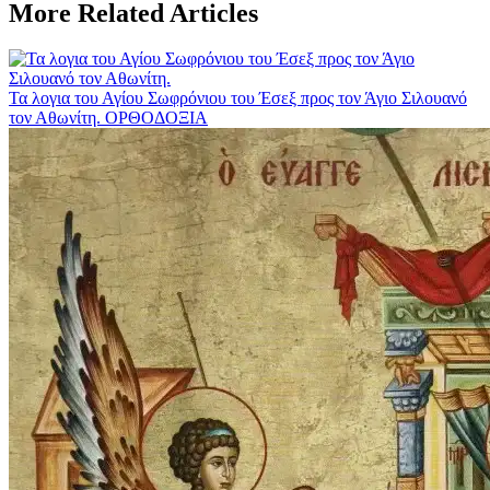
More Related Articles
Τα λογια του Αγίου Σωφρόνιου του Έσεξ προς τον Άγιο Σιλουανό
τον Αθωνίτη.
ΟΡΘΟΔΟΞΙΑ