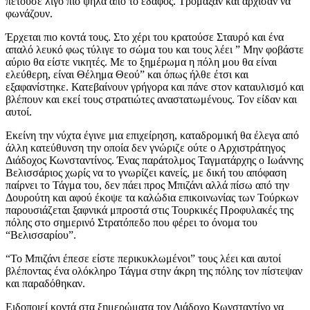
πετούσε λίγο πιο ψηλά από το έδαφος. Τρόμαξαν και άρχισαν να
φωνάζουν.
Έρχεται πιο κοντά τους. Στο χέρι του κρατούσε Σταυρό και ένα
απαλό λευκό φως τύλιγε το σώμα του και τους λέει ” Μην φοβάστε
αύριο θα είστε νικητές. Με το ξημέρωμα η πόλη μου θα είναι
ελεύθερη, είναι Θέλημα Θεού” και όπως ήλθε έτσι και
εξαφανίστηκε. Κατεβαίνουν γρήγορα και πάνε στον καταυλισμό και
βλέπουν και εκεί τους στρατιώτες αναστατωμένους. Τον είδαν και
αυτοί.
Εκείνη την νύχτα έγινε μια επιχείρηση, καταδρομική θα έλεγα από
άλλη κατεύθυνση την οποία δεν γνώριζε ούτε ο Αρχιστράτηγος
Διάδοχος Κωνσταντίνος. Ένας παράτολμος Ταγματάρχης ο Ιωάννης
Βελισσάριος χωρίς να το γνωρίζει κανείς, με δική του απόφαση
παίρνει το Τάγμα του, δεν πάει προς Μπιζάνι αλλά πίσω από την
Δουρούτη και αφού έκοψε τα καλώδια επικοινωνίας των Τούρκων
παρουσιάζεται ξαφνικά μπροστά στις Τουρκικές Προφυλακές της
πόλης στο σημερινό Στρατόπεδο που φέρει το όνομα του
“Βελισσαρίου”.
“Το Μπιζάνι έπεσε είστε περικυκλωμένοι” τους λέει και αυτοί
βλέποντας ένα ολόκληρο Τάγμα στην άκρη της πόλης τον πίστεψαν
και παραδόθηκαν.
Ειδοποιεί κοντά στα ξημερώματα τον Διάδοχο Κωνσταντίνο να