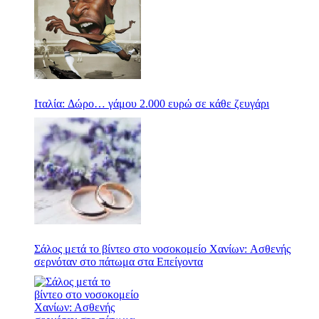
Ιταλία: Δώρο… γάμου 2.000 ευρώ σε κάθε ζευγάρι
Σάλος μετά το βίντεο στο νοσοκομείο Χανίων: Ασθενής
σερνόταν στο πάτωμα στα Επείγοντα