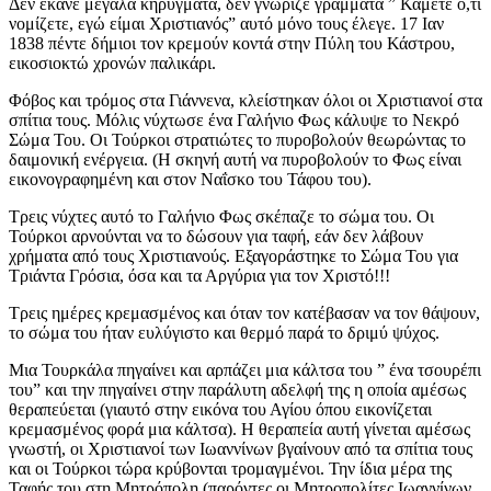
Δεν έκανε μεγάλα κηρύγματα, δεν γνώριζε γράμματα ” Κάμετε ό,τι
νομίζετε, εγώ είμαι Χριστιανός” αυτό μόνο τους έλεγε. 17 Ιαν
1838 πέντε δήμιοι τον κρεμούν κοντά στην Πύλη του Κάστρου,
εικοσιοκτώ χρονών παλικάρι.
Φόβος και τρόμος στα Γιάννενα, κλείστηκαν όλοι οι Χριστιανοί στα
σπίτια τους. Μόλις νύχτωσε ένα Γαλήνιο Φως κάλυψε το Νεκρό
Σώμα Του. Οι Τούρκοι στρατιώτες το πυροβολούν θεωρώντας το
δαιμονική ενέργεια. (Η σκηνή αυτή να πυροβολούν το Φως είναι
εικονογραφημένη και στον Ναΐσκο του Τάφου του).
Τρεις νύχτες αυτό το Γαλήνιο Φως σκέπαζε το σώμα του. Οι
Τούρκοι αρνούνται να το δώσουν για ταφή, εάν δεν λάβουν
χρήματα από τους Χριστιανούς. Εξαγοράστηκε το Σώμα Του για
Τριάντα Γρόσια, όσα και τα Αργύρια για τον Χριστό!!!
Τρεις ημέρες κρεμασμένος και όταν τον κατέβασαν να τον θάψουν,
το σώμα του ήταν ευλύγιστο και θερμό παρά το δριμύ ψύχος.
Μια Τουρκάλα πηγαίνει και αρπάζει μια κάλτσα του ” ένα τσουρέπι
του” και την πηγαίνει στην παράλυτη αδελφή της η οποία αμέσως
θεραπεύεται (γιαυτό στην εικόνα του Αγίου όπου εικονίζεται
κρεμασμένος φορά μια κάλτσα). Η θεραπεία αυτή γίνεται αμέσως
γνωστή, οι Χριστιανοί των Ιωαννίνων βγαίνουν από τα σπίτια τους
και οι Τούρκοι τώρα κρύβονται τρομαγμένοι. Την ίδια μέρα της
Ταφής του στη Μητρόπολη (παρόντες οι Μητροπολίτες Ιωαννίνων,