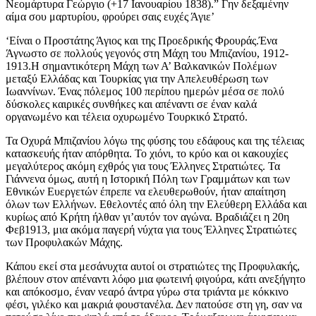
Νεομάρτυρα Γεώργιο (+17 Ιανουαρίου 1838).” Γην δεξαμένην
αίμα σου μαρτυρίου, φρούρει σαις ευχές Άγιε’
‘Είναι ο Προστάτης Άγιος και της Προεδρικής Φρουράς.Ένα
Άγνωστο σε πολλούς γεγονός στη Μάχη του Μπιζανίου, 1912-
1913.Η σημαντικότερη Μάχη των Α’ Βαλκανικών Πολέμων
μεταξύ Ελλάδας και Τουρκίας για την Απελευθέρωση των
Ιωαννίνων. Ένας πόλεμος 100 περίπου ημερών μέσα σε πολύ
δύσκολες καιρικές συνθήκες και απέναντι σε έναν καλά
οργανωμένο και τέλεια οχυρωμένο Τουρκικό Στρατό.
Τα Οχυρά Μπιζανίου λόγω της φύσης του εδάφους και της τέλειας
κατασκευής ήταν απόρθητα. Το χιόνι, το κρύο και οι κακουχίες
μεγαλύτερος ακόμη εχθρός για τους Έλληνες Στρατιώτες. Τα
Γιάννενα όμως, αυτή η Ιστορική Πόλη των Γραμμάτων και των
Εθνικών Ευεργετών έπρεπε να ελευθερωθούν, ήταν απαίτηση
όλων των Ελλήνων. Εθελοντές από όλη την Ελεύθερη Ελλάδα και
κυρίως από Κρήτη ήλθαν γι’αυτόν τον αγώνα. Βραδιάζει η 20η
Φεβ1913, μια ακόμα παγερή νύχτα για τους Έλληνες Στρατιώτες
των Προφυλακών Μάχης.
Κάπου εκεί στα μεσάνυχτα αυτοί οι στρατιώτες της Προφυλακής,
βλέπουν στον απέναντι λόφο μια φωτεινή φιγούρα, κάτι ανεξήγητο
και απόκοσμο, έναν νεαρό άντρα γύρω στα τριάντα με κόκκινο
φέσι, γιλέκο και μακριά φουστανέλα. Δεν πατούσε στη γη, σαν να