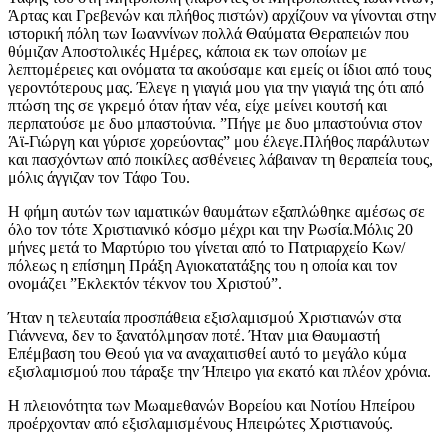
Άρτας και Γρεβενών και πλήθος πιστών) αρχίζουν να γίνονται στην
ιστορική πόλη των Ιωαννίνων πολλά Θαύματα Θεραπειών που
θύμιζαν Αποστολικές Ημέρες, κάποια εκ των οποίων με
λεπτομέρειες και ονόματα τα ακούσαμε και εμείς οι ίδιοι από τους
γεροντότερους μας. Έλεγε η γιαγιά μου για την γιαγιά της ότι από
πτώση της σε γκρεμό όταν ήταν νέα, είχε μείνει κουτσή και
περπατούσε με δυο μπαστούνια. ”Πήγε με δυο μπαστούνια στον
Άϊ-Γιώργη και γύρισε χορεύοντας” μου έλεγε.Πλήθος παράλυτων
και πασχόντων από ποικίλες ασθένειες λάβαιναν τη θεραπεία τους,
μόλις άγγιζαν τον Τάφο Του.
Η φήμη αυτών των ιαματικών θαυμάτων εξαπλώθηκε αμέσως σε
όλο τον τότε Χριστιανικό κόσμο μέχρι και την Ρωσία.Μόλις 20
μήνες μετά το Μαρτύριο του γίνεται από το Πατριαρχείο Κων/
πόλεως η επίσημη Πράξη Αγιοκατατάξης του η οποία και τον
ονομάζει ”Εκλεκτόν τέκνον του Χριστού”.
Ήταν η τελευταία προσπάθεια εξισλαμισμού Χριστιανών στα
Γιάννενα, δεν το ξανατόλμησαν ποτέ. Ήταν μια Θαυμαστή
Επέμβαση του Θεού για να αναχαιτισθεί αυτό το μεγάλο κύμα
εξισλαμισμού που τάραξε την Ήπειρο για εκατό και πλέον χρόνια.
Η πλειονότητα των Μωαμεθανών Βορείου και Νοτίου Ηπείρου
προέρχονταν από εξισλαμισμένους Ηπειρώτες Χριστιανούς.