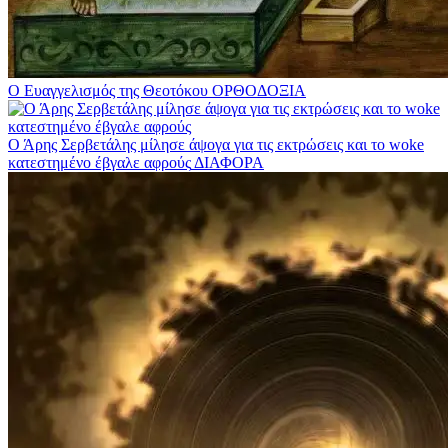
Ο Ευαγγελισμός της Θεοτόκου
ΟΡΘΟΔΟΞΙΑ
Ο Άρης Σερβετάλης μίλησε άψογα για τις εκτρώσεις και το woke
κατεστημένο έβγαλε αφρούς
ΔΙΑΦΟΡΑ