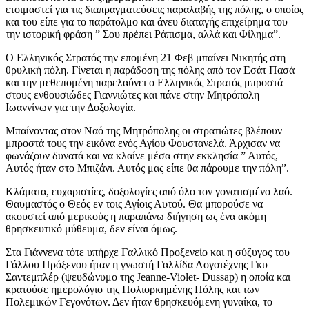
ετοιμαστεί για τις διαπραγματεύσεις παραλαβής της πόλης, ο οποίος
και του είπε για το παράτολμο και άνευ διαταγής επιχείρημα του
την ιστορική φράση ” Σου πρέπει Ράπισμα, αλλά και Φίλημα”.
Ο Ελληνικός Στρατός την επομένη 21 Φεβ μπαίνει Νικητής στη
θρυλική πόλη. Γίνεται η παράδοση της πόλης από τον Εσάτ Πασά
και την μεθεπομένη παρελαύνει ο Ελληνικός Στρατός μπροστά
στους ενθουσιώδες Γιαννιώτες και πάνε στην Μητρόπολη
Ιωαννίνων για την Δοξολογία.
Μπαίνοντας στον Ναό της Μητρόπολης οι στρατιώτες βλέπουν
μπροστά τους την εικόνα ενός Αγίου Φουστανελά. Άρχισαν να
φωνάζουν δυνατά και να κλαίνε μέσα στην εκκλησία ” Αυτός,
Αυτός ήταν στο Μπιζάνι. Αυτός μας είπε θα πάρουμε την πόλη”.
Κλάματα, ευχαριστίες, δοξολογίες από όλο τον γονατισμένο λαό.
Θαυμαστός ο Θεός εν τοις Αγίοις Αυτού. Θα μπορούσε να
ακουστεί από μερικούς η παραπάνω διήγηση ως ένα ακόμη
θρησκευτικό μύθευμα, δεν είναι όμως.
Στα Γιάννενα τότε υπήρχε Γαλλικό Προξενείο και η σύζυγος του
Γάλλου Πρόξενου ήταν η γνωστή Γαλλίδα Λογοτέχνης Γκυ
Σαντεμπλέρ (ψευδώνυμο της Jeanne-Violet- Dussap) η οποία και
κρατούσε ημερολόγιο της Πολιορκημένης Πόλης και των
Πολεμικών Γεγονότων. Δεν ήταν θρησκευόμενη γυναίκα, το