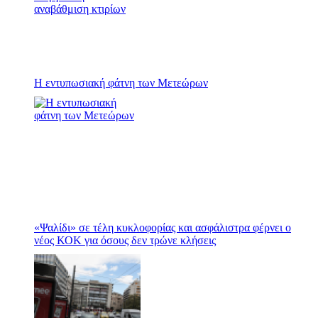
Η εντυπωσιακή φάτνη των Μετεώρων
«Ψαλίδι» σε τέλη κυκλοφορίας και ασφάλιστρα φέρνει ο
νέος ΚΟΚ για όσους δεν τρώνε κλήσεις