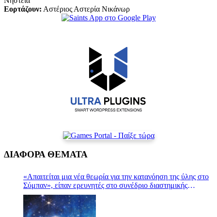
Νηστεία
Εορτάζουν:
Αστέριος Αστερία Νικάνωρ
ΔΙΑΦΟΡΑ ΘΕΜΑΤΑ
«Απαιτείται μια νέα θεωρία για την κατανόηση της ύλης στο
Σύμπαν», είπαν ερευνητές στο συνέδριο διαστημικής
έρευνας COSPAR