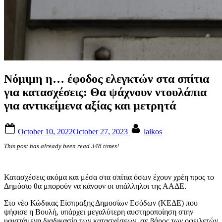
Nόμιμη η… έφοδος ελεγκτών στα σπίτια
για κατασχέσεις: Θα ψάχνουν ντουλάπια
για αντικείμενα αξίας και μετρητά
Posted
By
October 10, 2022
October 27, 2023
laikos
on
This post has already been read 348 times!
Κατασχέσεις ακόμα και μέσα στα σπίτια όσων έχουν χρέη προς το
Δημόσιο θα μπορούν να κάνουν οι υπάλληλοι της ΑΑΔΕ.
Στο νέο Κώδικας Είσπραξης Δημοσίων Εσόδων (ΚΕΔΕ) που
ψήφισε η Βουλή, υπάρχει μεγαλύτερη αυστηροποίηση στην
υφιστάμενη διαδικασία των κατασχέσεων, σε βάρος των οφειλετών