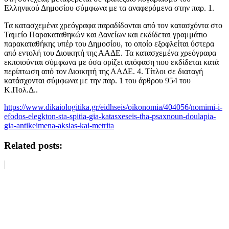
Ελληνικού Δημοσίου σύμφωνα με τα αναφερόμενα στην παρ. 1.
Τα κατασχεμένα χρεόγραφα παραδίδονται από τον κατασχόντα στο
Ταμείο Παρακαταθηκών και Δανείων και εκδίδεται γραμμάτιο
παρακαταθήκης υπέρ του Δημοσίου, το οποίο εξοφλείται ύστερα
από εντολή του Διοικητή της ΑΑΔΕ. Τα κατασχεμένα χρεόγραφα
εκποιούνται σύμφωνα με όσα ορίζει απόφαση που εκδίδεται κατά
περίπτωση από τον Διοικητή της ΑΑΔΕ. 4. Τίτλοι σε διαταγή
κατάσχονται σύμφωνα με την παρ. 1 του άρθρου 954 του
Κ.Πολ.Δ..
https://www.dikaiologitika.gr/eidhseis/oikonomia/404056/nomimi-i-
efodos-elegkton-sta-spitia-gia-katasxeseis-tha-psaxnoun-doulapia-
gia-antikeimena-aksias-kai-metrita
Related posts: