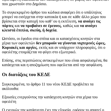
που χρωστούν στο Δημόσιο.
Το συγκεκριμένο άρθρο του κώδικα αναφέρει ότι ο υπάλληλος
μπορεί να εισέρχεται στην κατοικία ή και σε κάθε άλλο χώρο που
βρίσκεται στην κατοχή του καθ’ ου η εκτέλεση,
να ανοίγει τις
πόρτες
και
να προβαίνει σε έρευνες
, καθώς και
να ανοίγει
κλειστά έπιπλα, σκεύη, ή δοχεία
.
Ωστόσο, οι έφοδοι στα σπίτια και οι κατασχέσεις κινητών στα
χέρια των οφειλετών
δεν μπορούν να γίνονται νυχτερινές ώρες,
Κυριακές και αργίες
, εκτός και αν υπάρχουν πληροφορίες, ότι ο
οφειλέτης ετοιμάζεται να φύγει στο εξωτερικό.
Επίσης, στις περιπτώσεις αντικειμένων που είναι ασφαλισμένα, θα
κατάσχεται και η αποζημίωση που οφείλεται από την ασφάλιση.
Οι διατάξεις του ΚΕΔΕ
Συγκεκριμένα, το άρθρο 11 του νέου ΚΕΔΕ προβλέπει τα
ακόλουθα:
Εξουσίες ενεργούντος την κατάσχεση κινητών στα χέρια του
οφειλέτη
Ο ενεργών την κατάσχεση έχει την εξουσία, εφόσον το απαιτεί ο