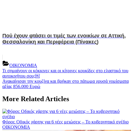
Πού έχουν φτάσει οι τιμές των ενοικίων σε Αττική,
Θεσσαλονίκη και Περιφέρεια (Πίνακες)
ΟΙΚΟΝΟΜΙΑ
Post
Previous
Τι σημαίνουν οι κόκκινες και οι κίτρινες κουκίδες στο ελαστικό του
Post:
αυτοκινήτου σου;￼
navigation
Next
Ανακαίνισαν την κουζίνα και βρήκαν στο πάτωμα χρυσά νομίσματα
Post:
αξίας 856.000 Ευρώ
More Related Articles
Φόροι: Οδικός χάρτης για 6 νέες μειώσεις – Το κυβερνητικό σχέδιο
ΟΙΚΟΝΟΜΙΑ