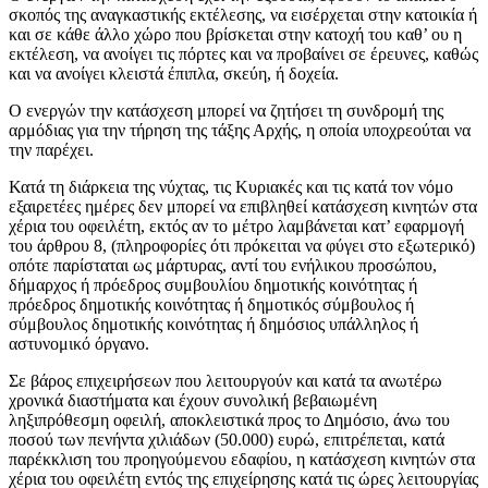
σκοπός της αναγκαστικής εκτέλεσης, να εισέρχεται στην κατοικία ή
και σε κάθε άλλο χώρο που βρίσκεται στην κατοχή του καθ’ ου η
εκτέλεση, να ανοίγει τις πόρτες και να προβαίνει σε έρευνες, καθώς
και να ανοίγει κλειστά έπιπλα, σκεύη, ή δοχεία.
Ο ενεργών την κατάσχεση μπορεί να ζητήσει τη συνδρομή της
αρμόδιας για την τήρηση της τάξης Αρχής, η οποία υποχρεούται να
την παρέχει.
Κατά τη διάρκεια της νύχτας, τις Κυριακές και τις κατά τον νόμο
εξαιρετέες ημέρες δεν μπορεί να επιβληθεί κατάσχεση κινητών στα
χέρια του οφειλέτη, εκτός αν το μέτρο λαμβάνεται κατ’ εφαρμογή
του άρθρου 8, (πληροφορίες ότι πρόκειται να φύγει στο εξωτερικό)
οπότε παρίσταται ως μάρτυρας, αντί του ενήλικου προσώπου,
δήμαρχος ή πρόεδρος συμβουλίου δημοτικής κοινότητας ή
πρόεδρος δημοτικής κοινότητας ή δημοτικός σύμβουλος ή
σύμβουλος δημοτικής κοινότητας ή δημόσιος υπάλληλος ή
αστυνομικό όργανο.
Σε βάρος επιχειρήσεων που λειτουργούν και κατά τα ανωτέρω
χρονικά διαστήματα και έχουν συνολική βεβαιωμένη
ληξιπρόθεσμη οφειλή, αποκλειστικά προς το Δημόσιο, άνω του
ποσού των πενήντα χιλιάδων (50.000) ευρώ, επιτρέπεται, κατά
παρέκκλιση του προηγούμενου εδαφίου, η κατάσχεση κινητών στα
χέρια του οφειλέτη εντός της επιχείρησης κατά τις ώρες λειτουργίας