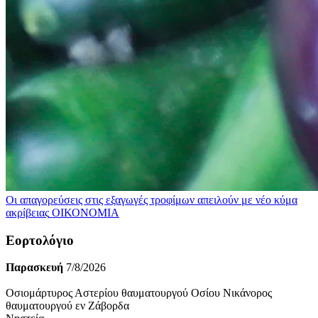
Οι απαγορεύσεις στις εξαγωγές τροφίμων απειλούν με νέο κύμα
ακρίβειας
ΟΙΚΟΝΟΜΙΑ
Εορτολόγιο
Παρασκευή
7/8/2026
Οσιομάρτυρος Αστερίου θαυματουργού Οσίου Νικάνορος
θαυματουργού εν Ζάβορδα