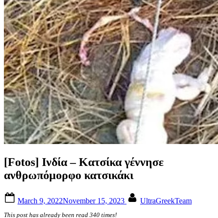
[Fotos] Ινδία – Κατσίκα γέννησε
ανθρωπόμορφο κατσικάκι
Posted
By
March 9, 2022
November 15, 2023
UltraGreekTeam
on
This post has already been read 340 times!