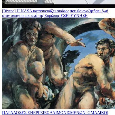
[Βίντεο] Η NASA κατασκευάζει σκάφος που θα αναζητήσει ζωή
στον υπόγειο ωκεανό της Ευρώπης
ΕΞΕΡΕΥΝΗΣΗ
ΠΑΡΑΔΟΞΕΣ ΕΝΕΡΓΕΙΕΣ ΔΑΙΜΟΝΙΣΜΕΝΩΝ: ΟΜΑΔΙΚΟΙ