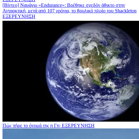
[Βίντεο] Ναυάγιο «Endurance»: Βρέθηκε σχεδόν άθικτο στην
Ανταρκτική, μετά από 107 χρόνια, το θρυλικό πλοίο του Shackleton
ΕΞΕΡΕΥΝΗΣΗ
Πώς πήρε το όνομά της η Γη;
ΕΞΕΡΕΥΝΗΣΗ