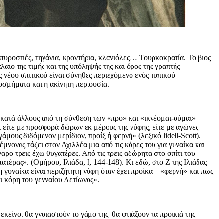
 πυροστιές, τηγάνια, κροντήρια, κλανιόλες… Τουρκοκρατία. Το βιος
άλαιο της τιμής και της υπόληψής της και όρος της γραπτής
 νέου σπιτικού είναι σύνηθες περιεχόμενο ενός τυπικού
σμήματα και η ακίνητη περιουσία.
ι κατά άλλους από τη σύνθεση των «προ» και «ικνέομαι-ούμαι»
ι είτε με προσφορά δώρων εκ μέρους της νύφης, είτε με αγώνες
ους διδόμενον μερίδιον, προίξ ή φερνή» (λεξικό lidell-Scott).
έμνονας τάζει στον Αχιλλέα μια από τις κόρες του για γυναίκα και
αρο τρεις έχω θυγατέρες. Από τις τρεις αδώρητα στο σπίτι του
τέρας». (Ομήρου, Ιλιάδα, Ι, 144-148). Κι εδώ, στο Ζ της Ιλιάδας
 γυναίκα είναι περιζήτητη νύφη όταν έχει προίκα – «φερνή» και πως
 κόρη του γενναίου Αετίωνος».
κείνοι θα γνοιαστούν το γάμο της, θα φτιάξουν τα προικιά της