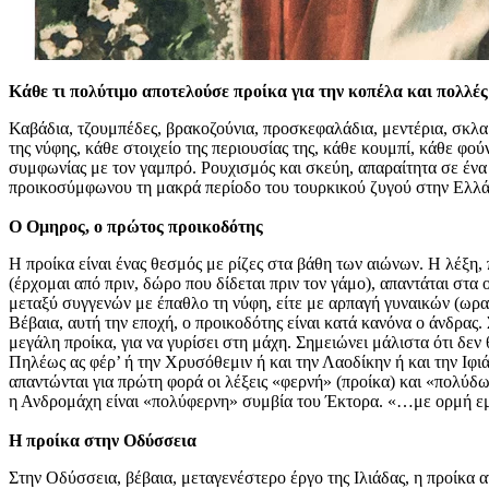
Κάθε τι πολύτιμο αποτελούσε προίκα για την κοπέλα και πολλές 
Καβάδια, τζουμπέδες, βρακοζούνια, προσκεφαλάδια, μεντέρια, σκλαβί
της νύφης, κάθε στοιχείο της περιουσίας της, κάθε κουμπί, κάθε φούν
συμφωνίας με τον γαμπρό. Ρουχισμός και σκεύη, απαραίτητα σε ένα 
προικοσύμφωνου τη μακρά περίοδο του τουρκικού ζυγού στην Ελλάδ
Ο Ομηρος, ο πρώτος προικοδότης
Η προίκα είναι ένας θεσμός με ρίζες στα βάθη των αιώνων. Η λέξη
(έρχομαι από πριν, δώρο που δίδεται πριν τον γάμο), απαντάται στ
μεταξύ συγγενών με έπαθλο τη νύφη, είτε με αρπαγή γυναικών (ωραία
Βέβαια, αυτή την εποχή, ο προικοδότης είναι κατά κανόνα ο άνδρας. 
μεγάλη προίκα, για να γυρίσει στη μάχη. Σημειώνει μάλιστα ότι δεν
Πηλέως ας φέρ’ ή την Χρυσόθεμιν ή και την Λαοδίκην ή και την Ιφι
απαντώνται για πρώτη φορά οι λέξεις «φερνή» (προίκα) και «πολύδω
η Ανδρομάχη είναι «πολύφερνη» συμβία του Έκτορα. «…με ορμή εμ
Η προίκα στην Οδύσσεια
Στην Οδύσσεια, βέβαια, μεταγενέστερο έργο της Ιλιάδας, η προίκα α