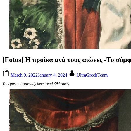
[Fotos] Η προίκα ανά τους αιώνες -Το σύμ
Posted
By
March 9, 2022
January 4, 2024
UltraGreekTeam
on
This post has already been read 394 times!