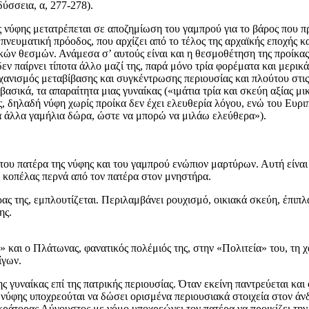
ύσσεια, α, 277-278).
ης νύφης μετατρέπεται σε αποζημίωση του γαμπρού για το βάρος που π
 πνευματική πρόοδος, που αρχίζει από το τέλος της αρχαϊκής εποχής κ
ών θεσμών. Ανάμεσα σ’ αυτούς είναι και η θεσμοθέτηση της προίκας, 
 δεν παίρνει τίποτα άλλο μαζί της, παρά μόνο τρία φορέματα και μερ
χανισμός μεταβίβασης και συγκέντρωσης περιουσίας και πλούτου στις 
 βασικά, τα απαραίτητα μιας γυναίκας («ιμάτια τρία και σκεύη αξίας μ
, δηλαδή νύφη χωρίς προίκα δεν έχει ελευθερία λόγου, ενώ του Ευριπ
λά άλλα γαμήλια δώρα, ώστε να μπορώ να μιλάω ελεύθερα»).
του πατέρα της νύφης και του γαμπρού ενώπιον μαρτύρων. Αυτή είναι
ς κοπέλας περνά από τον πατέρα στον μνηστήρα.
ρας της, εμπλουτίζεται. Περιλαμβάνει ρουχισμό, οικιακά σκεύη, έπι
ης.
 και ο Πλάτωνας, φανατικός πολέμιός της, στην «Πολιτεία» του, τη χ
ίγων.
 γυναίκας επί της πατρικής περιουσίας. Όταν εκείνη παντρεύεται και 
 νύφης υποχρεούται να δώσει ορισμένα περιουσιακά στοιχεία στον άν
ράτορας Αύγουστος με νόμο υποχρεώνει τον πατέρα να προικίζει την 