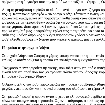
αρίφνητα, στη θυγατέρα τους την ακριβή ως ταιριάζει» – Ομήρου, Οδ
Αυτή τη μεταβατική περίοδο το πλούσιο αντίτιμο για την εξαγορά τ
της (!). Κατά τον συγγραφέα – φιλόλογο Αλέξη Τότσικα, η υλική και
κοινωνικές αλλαγές και στη νομοθετική καθιέρωση νέων οικογενειακ
ωστόσο, με τη «Σεισάχθεια» ορίζει ότι «η γυναίκα που παντρεύεται
στους γάμους, διότι προκαλεί τον ανταγωνισμό και λειτουργεί ως μη
προίκα στη ζωή μας, ο νομοθέτης κρίνει πως αυτή πρέπει να είναι τα
σπίτι της. «Νύφη άπροικος ουκ έχει παρρησίαν» γράφει ο Μένανδρος
ώστ΄ ελευθεροστομείν» («αυτά μου χαρίζει ο πατέρας μαζί με πολ
Η προίκα στην αρχαία Αθήνα
Σε αρχαία Αθήνα και Σπάρτη ο γάμος επικυρώνεται με τη συμφωνία 
καθώς με αυτήν ορίζεται η προίκα και ταυτόχρονα η «κυριότητα» τη
Τον χρυσό αιώνα η προίκα της νύφης, που τάζει στον γαμπρό ο πατέ
έναντι του γαμπρού που τον ξελαφρώνει πάντα από το βάρος της κόρ
Η προίκα «βαρβαρικό έθιμο»
Ο Αριστοτέλης, ωστόσο, χαρακτηρίζει την προίκα «βαρβαρικό έθιμο»
μεγάλων περιουσιών και τη συγκέντρωση του πλούτου στα χέρια ολ
Στη ρωμαϊκή εποχή η προίκα αντιστοιχεί στο κληρονομικό μερίδιο της
πάνω στη οικογενειακή περιουσία. Ως αντιστάθμισμα, ο πατέρας της
υποχρέωση του πεθερού προς τον γαμπρό. Αλλά τον 1ο μ.Χ. ο αυτοκ