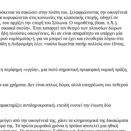
ρόκειται να σηκώσει στην πλάτη του, ξελαφρώνοντας την οικογένειά
αι κορυφώνεται στις κοινωνίες της κλασσικής εποχής, οδηγεί σε
που αρχίζει την εποχή του Σόλωνα. Ο νομοθέτης (6οαι. π.Χ.),
ικά οικιακά σκεύη». Έτσι καταργεί τον θεσμό των πλουσίων δώρων
ήδη πλούσιες οικογένειες. Κι αν είναι απαραίτητο να υπάρχει μία
ικρού νομίσματος»), για να μπορεί να έχει και ελευθερία λόγου στο
ίδη η Ανδρομάχη λέει: «ταύτα δωρείται πατήρ πολλοίς συν έδνοις,
 η περίφημη «εγγύη», μια πολύ σημαντική προφορική νομική πράξη,
πλα και χρήματα. Δεν είναι απλώς δώρα, αλλά υποχρέωση του πεθερού
αρακτηρίζει αντιδημοκρατική, επειδή ευνοεί την ένωση δύο
φεύγει από την οικογένειά της, χάνει τα κληρονομικά της δικαιώματα
δρα της. Τα πρώτα ρωμαϊκά χρόνια η προίκα αποτελεί μια ηθική
κόρη του. Οι αυτοκράτορες Σεβήρος και Αντώνιος επεκτείνουν την