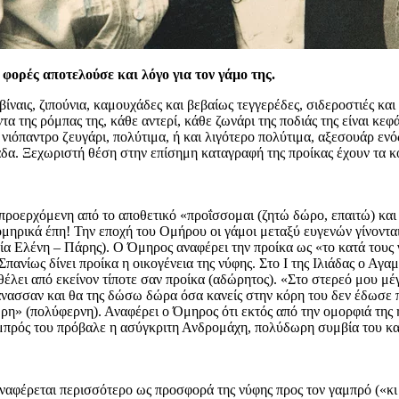
φορές αποτελούσε και λόγο για τον γάμο της.
ναις, ζιπούνια, καμουχάδες και βεβαίως τεγγερέδες, σιδεροστιές και
τα της ρόμπας της, κάθε αντερί, κάθε ζωνάρι της ποδιάς της είναι κεφ
νιόπαντρο ζευγάρι, πολύτιμα, ή και λιγότερο πολύτιμα, αξεσουάρ ενός
α. Ξεχωριστή θέση στην επίσημη καταγραφή της προίκας έχουν τα κο
, προερχόμενη από το αποθετικό «προΐσσομαι (ζητώ δώρο, επαιτώ) κα
α ομηρικά έπη! Την εποχή του Ομήρου οι γάμοι μεταξύ ευγενών γίνοντα
 Ελένη – Πάρης). Ο Όμηρος αναφέρει την προίκα ως «το κατά τους γάμ
Σπανίως δίνει προίκα η οικογένεια της νύφης. Στο Ι της Ιλιάδας ο Αγαμ
 θέλει από εκείνον τίποτε σαν προίκα (αδώρητος). «Στο στερεό μου μέγ
άνασσαν και θα της δώσω δώρα όσα κανείς στην κόρη του δεν έδωσε πα
ρη» (πολύφερνη). Αναφέρει ο Όμηρος ότι εκτός από την ομορφιά της η
πρός του πρόβαλε η ασύγκριτη Ανδρομάχη, πολύδωρη συμβία του και
ναφέρεται περισσότερο ως προσφορά της νύφης προς τον γαμπρό («κι ε