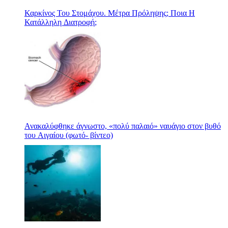
Καρκίνος Του Στομάχου. Μέτρα Πρόληψης; Ποια Η
Κατάλληλη Διατροφή;
Ανακαλύφθηκε άγνωστο, «πολύ παλαιό» ναυάγιο στον βυθό
του Αιγαίου (φωτό- βίντεο)