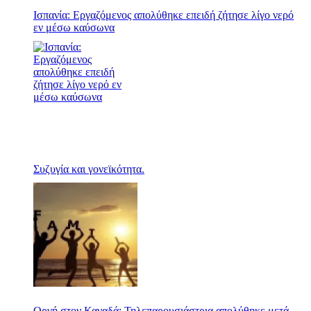
Ισπανία: Εργαζόμενος απολύθηκε επειδή ζήτησε λίγο νερό
εν μέσω καύσωνα
Συζυγία και γονεϊκότητα.
Οργή στον Καναδά: Τηλεπαρουσιάστρια απολύθηκε μετά