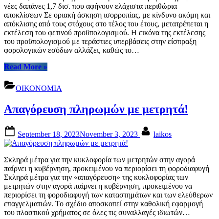
για
νέες δαπάνες 1,7 δισ. που αφήνουν ελάχιστα περιθώρια
την
αποκλίσεων Σε οριακή άσκηση ισορροπίας, με κίνδυνο ακόμη και
απόκτησή
απόκλισης από τους στόχους στο τέλος του έτους, μετατρέπεται η
του”
εκτέλεση του φετινού προϋπολογισμού. Η εικόνα της εκτέλεσης
του προϋπολογισμού με τεράστιες υπερβάσεις στην είσπραξη
φορολογικών εσόδων αλλάζει, καθώς το…
“Εξαφανίσθηκαν
Read More
»
τα
υπερέσοδα,
ΟΙΚΟΝΟΜΙΑ
στα
όριο
Απαγόρευση πληρωμών με μετρητά!
ο
προϋπολογισμός”
Posted
By
September 18, 2023
November 3, 2023
laikos
on
Σκληρά μέτρα για την κυκλοφορία των μετρητών στην αγορά
παίρνει η κυβέρνηση, προκειμένου να περιορίσει τη φοροδιαφυγή
Σκληρά μέτρα για την «απαγόρευση» της κυκλοφορίας των
μετρητών στην αγορά παίρνει η κυβέρνηση, προκειμένου να
περιορίσει τη φοροδιαφυγή των καταστημάτων και των ελεύθερων
επαγγελματιών. Το σχέδιο αποσκοπεί στην καθολική εφαρμογή
του πλαστικού χρήματος σε όλες τις συναλλαγές ιδιωτών…