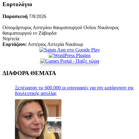
pagination
Εορτολόγιο
Παρασκευή
7/8/2026
Οσιομάρτυρος Αστερίου θαυματουργού Οσίου Νικάνορος
θαυματουργού εν Ζάβορδα
Νηστεία
Εορτάζουν:
Αστέριος Αστερία Νικάνωρ
ΔΙΑΦΟΡΑ ΘΕΜΑΤΑ
Ξεπέρασαν τις 600.000 οι υπογραφές για την κατάργηση της
βουλευτικής ασυλίας