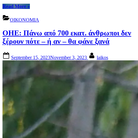
“Απαγόρευση
Read More
»
πληρωμών
με
ΟΙΚΟΝΟΜΙΑ
μετρητά!”
ΟΗΕ: Πάνω από 700 εκατ. άνθρωποι δεν
ξέρουν πότε – ή αν – θα φάνε ξανά
Posted
By
September 15, 2023
November 3, 2023
laikos
on