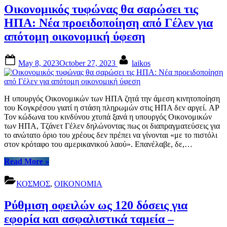
εκατ.
Οικονομικός τυφώνας θα σαρώσει τις
άνθρωποι
δεν
ΗΠΑ: Νέα προειδοποίηση από Γέλεν για
ξέρουν
απότομη οικονομική ύφεση
πότε
–
ή
Posted
By
May 8, 2023
October 27, 2023
laikos
αν
on
–
θα
φάνε
Η υπουργός Οικονομικών των ΗΠΑ ζητά την άμεση κινητοποίηση
ξανά”
του Κογκρέσου γιατί η στάση πληρωμών στις ΗΠΑ δεν αργεί. AP
Τον κώδωνα του κινδύνου χτυπά ξανά η υπουργός Οικονομικών
των ΗΠΑ, Τζάνετ Γέλεν δηλώνοντας πως οι διαπραγματεύσεις για
το ανώτατο όριο του χρέους δεν πρέπει να γίνονται «με το πιστόλι
στον κρόταφο του αμερικανικού λαού». Επανέλαβε, δε,…
“Οικονομικός
Read More
»
τυφώνας
θα
ΚΟΣΜΟΣ
,
ΟΙΚΟΝΟΜΙΑ
σαρώσει
τις
Ρύθμιση οφειλών ως 120 δόσεις για
ΗΠΑ:
Νέα
εφορία και ασφαλιστικά ταμεία –
προειδοποίηση