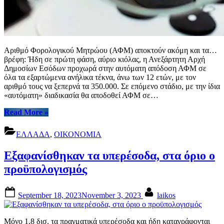
Αριθμό Φορολογικού Μητρώου (ΑΦΜ) αποκτούν ακόμη και τα…
βρέφη: Ήδη σε πρώτη φάση, αύριο κιόλας, η Ανεξάρτητη Αρχή
Δημοσίων Εσόδων προχωρά στην αυτόματη απόδοση ΑΦΜ σε
όλα τα εξαρτώμενα ανήλικα τέκνα, άνω των 12 ετών, με τον
αριθμό τους να ξεπερνά τα 350.000. Σε επόμενο στάδιο, με την ίδια
«αυτόματη» διαδικασία θα αποδοθεί ΑΦΜ σε…
“ΑΦΜ
Read More
»
από
κούνια:
ΕΛΛΑΔΑ
,
ΟΙΚΟΝΟΜΙΑ
«Αυτόματη»
απόδοση
Εξαφανίσθηκαν τα υπερέσοδα, στα όριο ο
από
αύριο
προϋπολογισμός
σε
350.000
Posted
By
ανηλίκους
September 18, 2023
November 3, 2023
laikos
on
–
Η
διαδικασία
Μόνο 1,8 δισ. τα πραγματικά υπερέσοδα και ήδη καταγράφονται