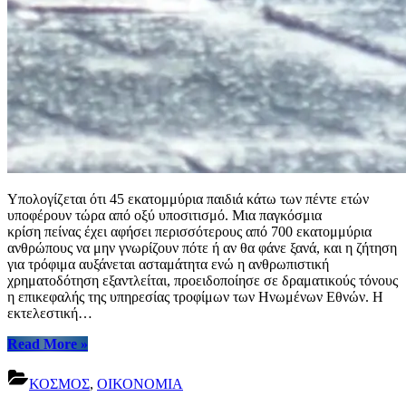
Υπολογίζεται ότι 45 εκατομμύρια παιδιά κάτω των πέντε ετών
υποφέρουν τώρα από οξύ υποσιτισμό. Μια παγκόσμια
κρίση πείνας έχει αφήσει περισσότερους από 700 εκατομμύρια
ανθρώπους να μην γνωρίζουν πότε ή αν θα φάνε ξανά, και η ζήτηση
για τρόφιμα αυξάνεται ασταμάτητα ενώ η ανθρωπιστική
χρηματοδότηση εξαντλείται, προειδοποίησε σε δραματικούς τόνους
η επικεφαλής της υπηρεσίας τροφίμων των Ηνωμένων Εθνών. Η
εκτελεστική…
“ΟΗΕ:
Read More
»
Πάνω
από
ΚΟΣΜΟΣ
,
ΟΙΚΟΝΟΜΙΑ
700