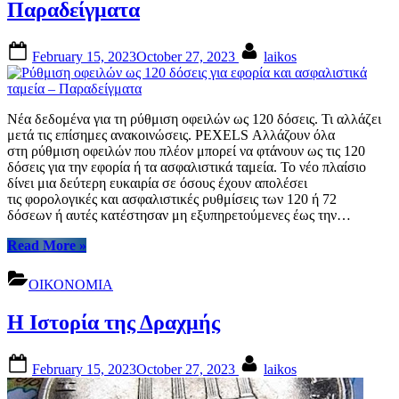
Παραδείγματα
από
Γέλεν
για
Posted
By
February 15, 2023
October 27, 2023
laikos
απότομη
on
οικονομική
ύφεση”
Νέα δεδομένα για τη ρύθμιση οφειλών ως 120 δόσεις. Τι αλλάζει
μετά τις επίσημες ανακοινώσεις. PEXELS Αλλάζουν όλα
στη ρύθμιση οφειλών που πλέον μπορεί να φτάνουν ως τις 120
δόσεις για την εφορία ή τα ασφαλιστικά ταμεία. Το νέο πλαίσιο
δίνει μια δεύτερη ευκαιρία σε όσους έχουν απολέσει
τις φορολογικές και ασφαλιστικές ρυθμίσεις των 120 ή 72
δόσεων ή αυτές κατέστησαν μη εξυπηρετούμενες έως την…
“Ρύθμιση
Read More
»
οφειλών
ως
ΟΙΚΟΝΟΜΙΑ
120
δόσεις
H Ιστορία της Δραχμής
για
εφορία
και
Posted
By
February 15, 2023
October 27, 2023
laikos
ασφαλιστικά
on
ταμεία