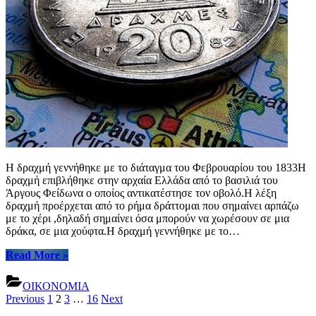
–
Παραδείγματα”
Η δραχμή γεννήθηκε με το διάταγμα του Φεβρουαρίου του 1833Η
δραχμή επιβλήθηκε στην αρχαία Ελλάδα από το βασιλιά του
Άργους Φείδωνα ο οποίος αντικατέστησε τον οβολό.Η λέξη
δραχμή προέρχεται από το ρήμα δράττομαι που σημαίνει αρπάζω
με το χέρι ,δηλαδή σημαίνει όσα μπορούν να χωρέσουν σε μια
δράκα, σε μια χούφτα.Η δραχμή γεννήθηκε με το…
“H
Read More
»
Ιστορία
της
ΟΙΚΟΝΟΜΙΑ
Δραχμής”
Posts
Previous
1
2
3
…
16
Next