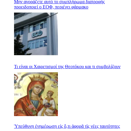
Μην αγοράζετε αυτό το συμπλήρωμα διατροφής
προειδοποιεί ο ΕΟΦ, περιέχει φάρμακο
Τι είναι οι Χαιρετισμοί της Θεοτόκου και τι συμβολίζουν
Ὑπεύθυνη ἐνημέρωση εἰς ὅ,τι ἀφορᾶ τὶς νέες ταυτότητες