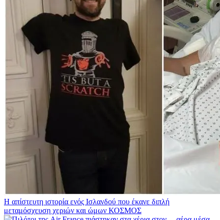
Η απίστευτη ιστορία ενός Ισλανδού που έκανε διπλή
μεταμόσχευση χεριών και ώμων
ΚΟΣΜΟΣ