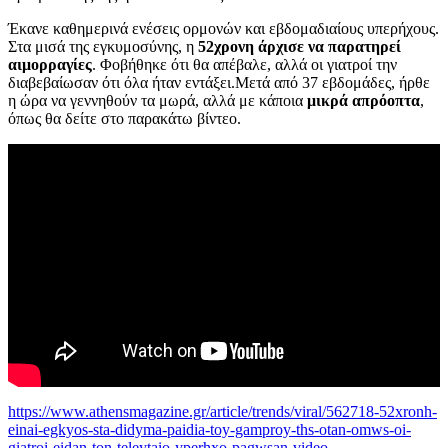
Έκανε καθημερινά ενέσεις ορμονών και εβδομαδιαίους υπερήχους.
Στα μισά της εγκυμοσύνης, η
52χρονη άρχισε να παρατηρεί
αιμορραγίες
. Φοβήθηκε ότι θα απέβαλε, αλλά οι γιατροί την
διαβεβαίωσαν ότι όλα ήταν εντάξει.Μετά από 37 εβδομάδες, ήρθε
η ώρα να γεννηθούν τα μωρά, αλλά με κάποια
μικρά απρόοπτα
,
όπως θα δείτε στο παρακάτω βίντεο.
https://www.athensmagazine.gr/article/trends/viral/562718-52xronh-
einai-egkyos-sta-didyma-paidia-toy-gamproy-ths-otan-omws-oi-
giatroi-eidan-ton-teleytaio-yperhxo-pagwsan-video