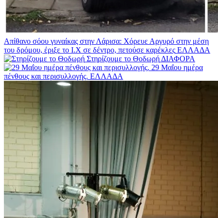
Απίθανο σόου γυναίκας στην Λάρισα: Χόρευε Αργυρό στην μέση
του δρόμου, έριξε το Ι.Χ σε δέντρο, πετούσε καρέκλες
ΕΛΛΑΔΑ
Στηρίζουμε το Θοδωρή
ΔΙΑΦΟΡΑ
29 Μαΐου ημέρα
πένθους και περισυλλογής.
ΕΛΛΑΔΑ