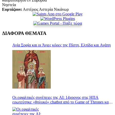
θαυματουργού εν Ζάβορδα
Νηστεία
Εορτάζουν:
Αστέριος Αστερία Νικάνωρ
ΔΙΑΦΟΡΑ ΘΕΜΑΤΑ
Αγία Σοφία και οι Άγιες κόρες της Πίστη, Ελπίδα και Αγάπη
Οι εφιαλτικές συνέπειες της AI: 14χρονος στις ΗΠΑ
ερωτεύτηκε «θηλυκό» chatbot από το Game of Thrones και
αυτοκτόνησε για να τη συναντήσει