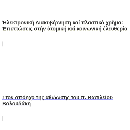
Ἠλεκτρονική Διακυβέρνηση καί πλαστικό χρῆμα:
Ἐπιπτώσεις στήν ἀτομική καί κοινωνική ἐλευθερία
Στον απόηχο της αθώωσης του π. Βασιλείου
Βολουδάκη