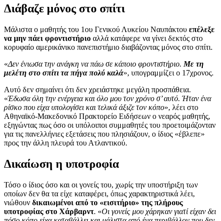
Διάβαζε μόνος στο σπίτι
Μάλιστα ο μαθητής του 1ου Γενικού Λυκείου Ναυπάκτου
επέλεξε
να μην πάει φροντιστήριο
αλλά κατάφερε να γίνει δεκτός στο
κορυφαίο αμερικάνικο πανεπιστήμιο διαβάζοντας μόνος στο σπίτι.
«
Δεν ένιωσα την ανάγκη να πάω σε κάποιο φροντιστήριο.
Με τη
μελέτη στο σπίτι τα πήγα πολύ καλά
», υπογραμμίζει ο 17χρονος.
Αυτό δεν σημαίνει ότι δεν χρειάστηκε μεγάλη προσπάθεια.
«
Έδωσα όλη την ενέργεια και όλο μου τον χρόνο σ’ αυτό. Ήταν ένα
ρίσκο που είχα υπολογίσει και τελικά άξιζε τον κόπο
», λέει στο
Αθηναϊκό-Μακεδονικό Πρακτορείο Ειδήσεων ο νεαρός μαθητής,
εξηγώντας πως όσο οι υπόλοιποι συμμαθητές του προετοιμάζονταν
για τις πανελλήνιες εξετάσεις που πλησιάζουν, ο ίδιος «έβλεπε»
προς την άλλη πλευρά του Ατλαντικού.
Δικαίωση η υποτροφία
Τόσο ο ίδιος όσο και οι γονείς του, χωρίς την υποστήριξη των
οποίων δεν θα τα είχε καταφέρει, όπως χαρακτηριστικά λέει,
νιώθουν
δικαιωμένοι από το «εισιτήριο» της πλήρους
υποτροφίας στο Χάρβαρντ
. «
Οι γονείς μου χάρηκαν γιατί είχαν δει
πόσο κόπο είχα καταβάλλει και μάλιστα από ένα περιβάλλον που δεν