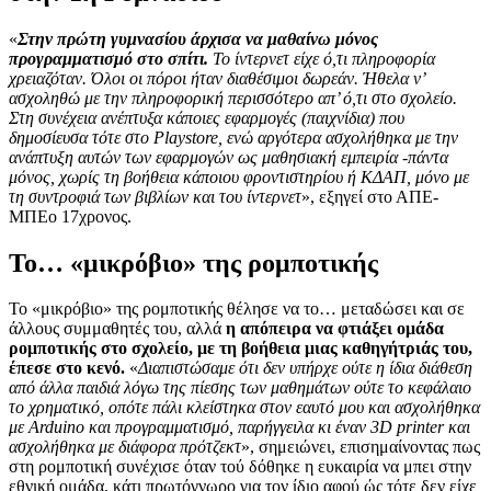
«
Στην πρώτη γυμνασίου άρχισα να μαθαίνω μόνος
προγραμματισμό στο σπίτι.
Το ίντερνετ είχε ό,τι πληροφορία
χρειαζόταν. Όλοι οι πόροι ήταν διαθέσιμοι δωρεάν. Ήθελα ν’
ασχοληθώ με την πληροφορική περισσότερο απ’ ό,τι στο σχολείο.
Στη συνέχεια ανέπτυξα κάποιες εφαρμογές (παιχνίδια) που
δημοσίευσα τότε στο Playstore, ενώ αργότερα ασχολήθηκα με την
ανάπτυξη αυτών των εφαρμογών ως μαθησιακή εμπειρία -πάντα
μόνος, χωρίς τη βοήθεια κάποιου φροντιστηρίου ή ΚΔΑΠ, μόνο με
τη συντροφιά των βιβλίων και του ίντερνετ
», εξηγεί στο ΑΠΕ-
ΜΠΕο 17χρονος.
Το… «μικρόβιο» της ρομποτικής
Το «μικρόβιο» της ρομποτικής θέλησε να το… μεταδώσει και σε
άλλους συμμαθητές του, αλλά
η απόπειρα να φτιάξει ομάδα
ρομποτικής στο σχολείο, με τη βοήθεια μιας καθηγήτριάς του,
έπεσε στο κενό.
«
Διαπιστώσαμε ότι δεν υπήρχε ούτε η ίδια διάθεση
από άλλα παιδιά λόγω της πίεσης των μαθημάτων ούτε το κεφάλαιο
το χρηματικό, οπότε πάλι κλείστηκα στον εαυτό μου και ασχολήθηκα
με Arduino και προγραμματισμό, παρήγγειλα κι έναν 3D printer και
ασχολήθηκα με διάφορα πρότζεκτ
», σημειώνει, επισημαίνοντας πως
στη ρομποτική συνέχισε όταν τού δόθηκε η ευκαιρία να μπει στην
εθνική ομάδα, κάτι πρωτόγνωρο για τον ίδιο αφού ώς τότε δεν είχε