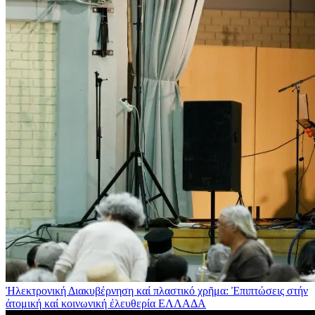
Ἠλεκτρονική Διακυβέρνηση καί πλαστικό χρῆμα: Ἐπιπτώσεις στήν
ἀτομική καί κοινωνική ἐλευθερία
ΕΛΛΑΔΑ