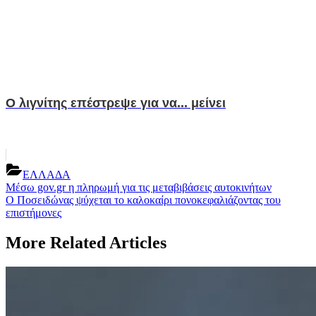
Ο λιγνίτης επέστρεψε για να... μείνει
ΕΛΛΑΔΑ
Post
Previous
Μέσω gov.gr η πληρωμή για τις μεταβιβάσεις αυτοκινήτων
Post:
Next
Ο Ποσειδώνας ψύχεται το καλοκαίρι πονοκεφαλιάζοντας του
navigation
Post:
επιστήμονες
More Related Articles