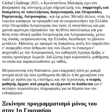
Global Challenge 2021, ο Κωνσταντίνος Μαλιάρης έχει στο
βιογραφικό της σύντομης μέχρι σήμερα ζωής του,
συμμετοχές και
διακρίσεις σε πανελλήνιους διαγωνισμούς και Ολυμπιάδες
Ρομποτικής, Αστρονομίας
– και όχι μόνο. Μεταξύ άλλων, στην 1η
λυκείου κατάφερε να προκριθεί και να εκπροσωπήσει την Ελλάδα
στην Ολυμπιάδα Αστρονομίας που έγινε εξ αποστάσεως και μια
χρονιά αργότερα εξασφάλισε την 4η θέση πανελληνίως και μια
θέση στην εθνική ομάδα Αστρονομίας και Αστροφυσικής, μέσω
της οποίας, εκπροσωπώντας την Ελλάδα, διεκδίκησε το χάλκινο
μετάλλιο. Μάλιστα, με αφορμή τις διακρίσεις αυτές δεν παραλείπει
ν’ αναφερθεί στον άνθρωπο που τού έδωσε το έναυσμα ν’
ασχοληθεί με την Αστροφυσική, τον καθηγητή Αργύρη Δρίβα, ο
οποίος προσέφερε δωρεάν -διά ζώσης (προ κορονοϊού)- μαθήματα,
τα οποία και παρακολουθούσε με πάθος.
Μεγαλώνοντας στη Ναύπακτο, μια επαρχιακή πόλη με μακρά
ιστορία αλλά όχι όσα ερεθίσματα θα ήθελε ή θα χρειαζόταν ένα
παιδί με αγάπη για τις επιστήμες και την τεχνολογία,
ο νεαρός
μαθητής άρχισε από μικρός να εξερευνά το διαδίκτυο
για ν’
αντλήσει περισσότερες πληροφορίες για τα θέματα που τον
ενδιαφέρουν.
Ξεκίνησε προγραμματισμό μόνος του
στην 1η Γυμνασίου