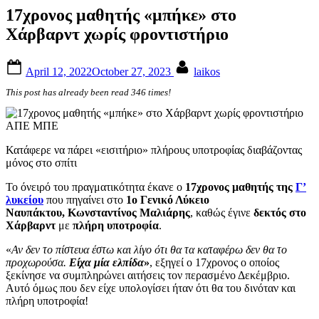
17χρονος μαθητής «μπήκε» στο
Χάρβαρντ χωρίς φροντιστήριο
Posted
By
April 12, 2022
October 27, 2023
laikos
on
This post has already been read 346 times!
ΑΠΕ ΜΠΕ
Κατάφερε να πάρει «εισιτήριο» πλήρους υποτροφίας διαβάζοντας
μόνος στο σπίτι
Το όνειρό του πραγματικότητα έκανε ο
17χρονος μαθητής της
Γ’
λυκείου
που πηγαίνει στο
1ο Γενικό Λύκειο
Ναυπάκτου,
Κωνσταντίνος Μαλιάρης
, καθώς έγινε
δεκτός στο
Χάρβαρντ
με
πλήρη υποτροφία
.
«
Αν δεν το πίστευα έστω και λίγο ότι θα τα καταφέρω δεν θα το
προχωρούσα.
Είχα μία ελπίδα
»
, εξηγεί ο 17χρονος ο οποίος
ξεκίνησε να συμπληρώνει αιτήσεις τον περασμένο Δεκέμβριο.
Αυτό όμως που δεν είχε υπολογίσει ήταν ότι θα του δινόταν και
πλήρη υποτροφία!