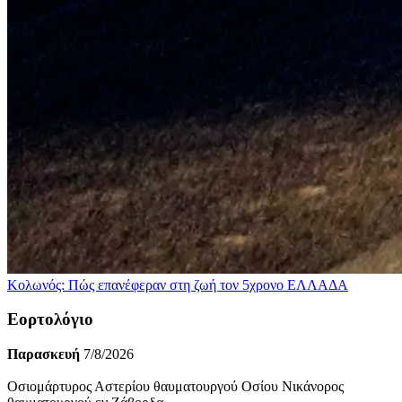
Κολωνός: Πώς επανέφεραν στη ζωή τον 5χρονο
ΕΛΛΑΔΑ
Εορτολόγιο
Παρασκευή
7/8/2026
Οσιομάρτυρος Αστερίου θαυματουργού Οσίου Νικάνορος