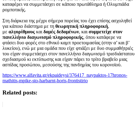
καταφέρει να συμμετάσχει σε κάποιο πρωτάθλημα ή Ολυμπιάδα
ρομποτικής.
Στη διάρκεια της μέχρι σήμερα πορείας του έχει επίσης ασχοληθεί
για κάποιο διάστημα με τη
θεωρητική πληροφορική
,
με
αλγορίθμους
και
δομές δεδομένων
, και
συμμετείχε στον
πανελλήνιο διαγωνισμό πληροφορικής
, όπου κατάφερε να
φτάσει δυο φορές στο εθνικό καμπ προετοιμασίας (στην α’ και β’
λυκείου), ενώ με μια ομάδα που είχε φτιάξει με δυο συμμαθήτριές
του είχαν συμμετάσχει στον πανελλήνιο διαγωνισμό τρισδιάστατου
σχεδιασμού κι εκτύπωσης και είχαν πάρει το τρίτο βραβείο μιας
ασπίδας προσώπου, μεσούσης της πανδημίας του κορονοϊού.
https://www.alfavita.gr/ekpaideysi/376417_naypaktos-17hronos-
mathitis-mpike-sto-harbarnt-horis-frontistirio
Related posts: