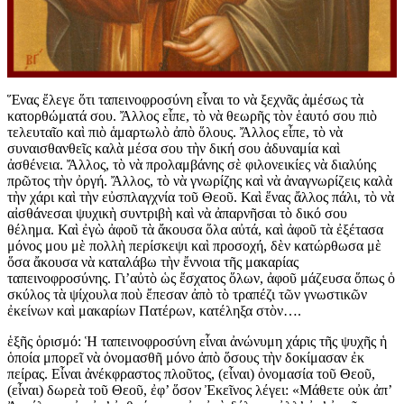
Ἕνας ἔλεγε ὅτι ταπεινοφροσύνη εἶναι το νὰ ξεχνᾶς ἀμέσως τὰ
κατορθώματά σου. Ἄλλος εἶπε, τὸ νὰ θεωρῆς τὸν ἑαυτό σου πιὸ
τελευταῖο καὶ πιὸ ἁμαρτωλὸ ἀπὸ ὅλους. Ἄλλος εἶπε, τὸ νὰ
συναισθανθεῖς καλὰ μέσα σου τὴν δική σου ἀδυναμία καὶ
ἀσθένεια. Ἄλλος, τὸ νὰ προλαμβάνης σὲ φιλονεικίες νὰ διαλύης
πρῶτος τὴν ὀργή. Ἄλλος, τὸ νὰ γνωρίζης καὶ νὰ ἀναγνωρίζεις καλὰ
τὴν χάρι καὶ τὴν εὐσπλαγχνία τοῦ Θεοῦ. Καὶ ἕνας ἄλλος πάλι, τὸ νὰ
αἰσθάνεσαι ψυχικὴ συντριβὴ καὶ νὰ ἀπαρνῆσαι τὸ δικό σου
θέλημα. Καὶ ἐγὼ ἀφοῦ τὰ ἄκουσα ὅλα αὐτά, καὶ ἀφοῦ τὰ ἐξέτασα
μόνος μου μὲ πολλὴ περίσκεψι καὶ προσοχή, δὲν κατώρθωσα μὲ
ὅσα ἄκουσα νὰ καταλάβω τὴν ἔννοια τῆς μακαρίας
ταπεινοφροσύνης. Γι’αὐτὸ ὡς ἔσχατος ὅλων, ἀφοῦ μάζευσα ὅπως ὁ
σκύλος τὰ ψίχουλα ποὺ ἔπεσαν ἀπὸ τὸ τραπέζι τῶν γνωστικῶν
ἐκείνων καὶ μακαρίων Πατέρων, κατέληξα στὸν….
ἑξῆς ὁρισμό: Ἡ ταπεινοφροσύνη εἶναι ἀνώνυμη χάρις τῆς ψυχῆς ἡ
ὁποία μπορεῖ νὰ ὀνομασθῆ μόνο ἀπὸ ὅσους τὴν δοκίμασαν ἐκ
πείρας. Εἶναι ἀνέκφραστος πλοῦτος, (εἶναι) ὀνομασία τοῦ Θεοῦ,
(εἶναι) δωρεὰ τοῦ Θεοῦ, ἐφ’ ὅσον Ἐκεῖνος λέγει: «Μάθετε οὐκ ἀπ’