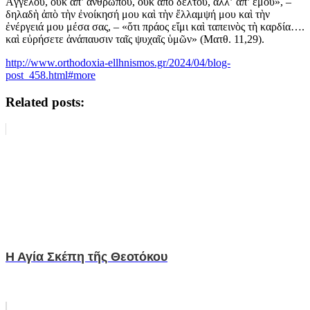
Ἀγγέλου, οὐκ ἀπ’ ἀνθρώπου, οὐκ ἀπὸ δέλτου, ἀλλ’ ἀπ’ ἐμοῦ», –
δηλαδὴ ἀπὸ τὴν ἐνοίκησή μου καὶ τὴν ἔλλαμψή μου καὶ τὴν
ἐνέργειά μου μέσα σας, – «ὅτι πράος εἴμι καὶ ταπεινὸς τὴ καρδία….
καὶ εὐρήσετε ἀνάπαυσιν ταῖς ψυχαῖς ὑμῶν» (Ματθ. 11,29).
http://www.orthodoxia-ellhnismos.gr/2024/04/blog-
post_458.html#more
Related posts:
Η Αγία Σκέπη τῆς Θεοτόκου