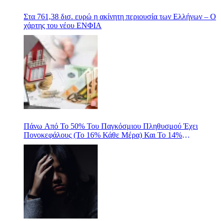
Στα 761,38 δισ. ευρώ η ακίνητη περιουσία των Ελλήνων – Ο
χάρτης του νέου ΕΝΦΙΑ
Πάνω Από Το 50% Του Παγκόσμιου Πληθυσμού Έχει
Πονοκεφάλους (Το 16% Κάθε Μέρα) Και Το 14%
Ημικρανίες- ΓΙΑΤΙ ΑΡΑΓΕ;