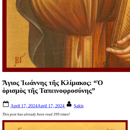
Ἅγιος Ἰωάννης τῆς Κλίμακος: “Ὁ
ὁρισμὸς τῆς Ταπεινοφροσύνης”
Posted
By
April 17, 2024
April 17, 2024
Sakis
on
This post has already been read 399 times!