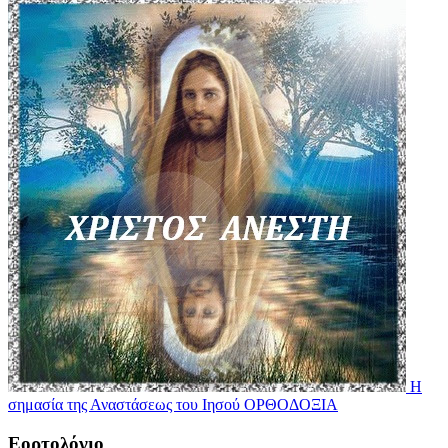
Η
σημασία της Αναστάσεως του Ιησού
ΟΡΘΟΔΟΞΙΑ
Εορτολόγιο