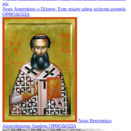
Άγιος Αναστάσιος ο Πέρσης: Έ­νας πρώ­ην μά­γος κεί­ρε­ται μο­να­χός
ΟΡΘΟΔΟΞΙΑ
Άγιος Βησσαρίων
Αρχιεπίσκοπος Λαρίσης
ΟΡΘΟΔΟΞΙΑ