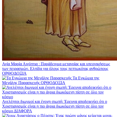
Αγία Μαρία Αιγύπτια : Παράδειγμα μετανοίας και υπερνικήσεως
των πειρασμών. Ελπίδα για όλους τους πεπτωκότας ανθρώπους
ΟΡΘΟΔΟΞΙΑ
Τα Εγκώμια της
Μεγάλης Παρασκευής
ΟΡΘΟΔΟΞΙΑ
Ανελέητοι διωγμοί και ένοχη σιωπή: Έρευνα αποδεικνύει ότι ο
Χριστιανισμός είναι η πιο άγρια διωκόμενη πίστη σε όλο τον
κόσμο
ΔΙΑΦΟΡΑ