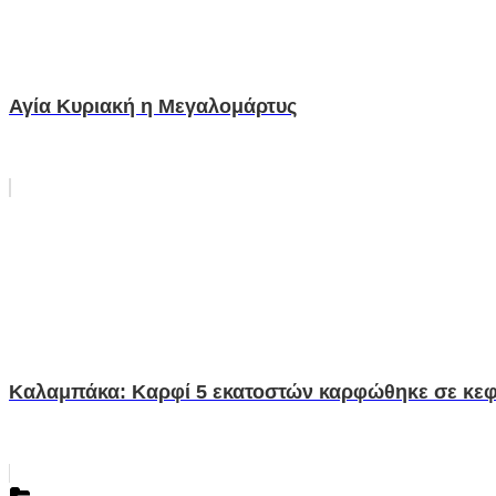
Αγία Κυριακή η Μεγαλομάρτυς
Καλαμπάκα: Καρφί 5 εκατοστών καρφώθηκε σε κεφ