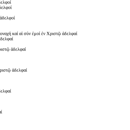
δελφοί
δελφοί
 ἀδελφοί
αχή καί αἱ σύν ἐμοί ἐν Χριστῷ ἀδελφαί
ἀδελφαί
ριστῷ ἀδελφαί
ριστῷ ἀδελφαί
δελφαί
ί