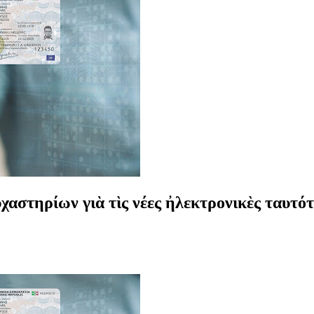
τηρίων γιὰ τὶς νέες ἠλεκτρονικὲς ταυτότη