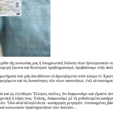
ερίδα τῆς κοινωνίας μας ἡ ὑποχρεωτική ἔκδοση νέων ἠλεκτρονικῶν τ
πτομερή ἔρευνα καί θεολογικό προβληματισμό, προβαίνουμε στήν ἀκ
ωτήματα πού μᾶς ἀπευθύνουν οἱ ἀγωνιζόμενοι στόν κόσμο ἐν Χριστῷ ἀ
περιεχόμενο καί τίς δυνατότητες τῶν νέων ταυτοτήτων, ἐνῶ τά συστημ
 καί ὡς ἐλεύθεροι Ἕλληνες πολίτες, ὅτι διαφωνοῦμε καί εἴμαστε ἀντ
ιρετική ἡ λήψη τους. Ἐπίσης, διαφωνοῦμε μέ τή μεθοδευμένη κατάρ
ῶν. Ὅλα αὐτά ἀλληλένδετα –κατάργηση μετρητῶν, ἑνοποιημένες βάσ
 καί κοινωνικῶν δραστηριοτήτων τῶν πολιτῶν…