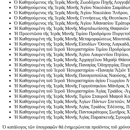
Ὁ Καθηγούμενος τῆς Ἱερᾶς Μονῆς Ζωοδόχου Πηγῆς Λογγοβάρδ
Ὁ Καθηγούμενος τῆς Ἱερᾶς Μονῆς Ἁγίου Νικολάου Σιαμάδων 
Ὁ Καθηγούμενος τῆς Ἱερᾶς Μονῆς Ἁγίου Νικολάου Ἄνδρου, Ἀ
Ὁ Καθηγούμενος τῆς Ἱερᾶς Μονῆς Γεννήσεως τῆς Θεοτόκου Στ
Ὁ Καθηγούμενος τῆς Ἱερᾶς Μονῆς Ἁγίου Ἀθανασίου Ἐράτυρας
Ἡ Καθηγουμένη τῆς Ἱερᾶς Μονῆς Μυρτιδιωτίσσης Θαψανῶν Π
Ἡ Προεστῶσα τῆς Ἱερᾶς Μονῆς Τιμίου Προδρόμου Πυργετοῦ 
Ἡ Καθηγουμένη τῆς Ἱερᾶς Μονῆς Μεταμορφώσεως Μουτσιάλης 
Ἡ Καθηγουμένη τῆς Ἱερᾶς Μονῆς Εἰσοδίων Ὄσσης Λαγκαδᾶ, Γ
Ἡ Καθηγουμένη τοῦ Ἱεροῦ Ἡσυχαστηρίου Τιμίου Προδρόμου 
Ἡ Καθηγουμένη τῆς Ἱερᾶς Μονῆς Ἁγίου Λαυρεντίου Πηλίου, 
Ἡ Καθηγουμένη τῆς Ἱερᾶς Μονῆς Ἀρχαγγέλου Μιχαήλ Θάσου, 
Ἡ Καθηγουμένη τῆς Ἱερᾶς Μονῆς Παναγίας Ὁδηγητρίας Πορτα
Ἡ Καθηγουμένη τοῦ Ἱεροῦ Ἡσυχαστηρίου «Παναγία Ἄξιόν Ἐσ
Ἡ Καθηγουμένη τῆς Ἱερᾶς Μονῆς Παναγιοπούλας Ναούσης, Κα
Ἡ Καθηγουμένη τοῦ Ἱεροῦ Ἡσυχαστηρίου ἁγίου Γεωργίου Ἀνύ
Ἡ Καθηγουμένη τῆς Ἱερᾶς Μονῆς Γοργοϋπηκόου Μάνδρας Ἀττι
Ἡ Καθηγουμένη τοῦ Ἱεροῦ Ἡσυχαστηρίου Ἁγίας Τριάδος -Ἁγίο
Ἡ Καθηγουμένη τῆς Ἱερᾶς Μονῆς Τιμίου Σταυροῦ Μαψοῦ Κοριν
Ἡ Καθηγουμένη τῆς Ἱερᾶς Μονῆς Ἁγίων Πάντων Σπετσῶν, Μα
Ἡ Καθηγουμένη τῆς Ἱερᾶς Μονῆς Ἁγίας Τριάδος Ἐδέσσης, Πο
Ἡ Καθηγουμένη τῆς Ἱερᾶς Μονῆς Παντοκράτορος Σωτῆρος Χρι
Ἡ Καθηγουμένη τῆς Ἱερᾶς Μονῆς Ἁγίας Παρασκευῆς Σγουράδω
Ὁ κατάλογος τῶν ὑπογραφῶν θά ἐνημερώνεται προϊόντος τοῦ χρόνο