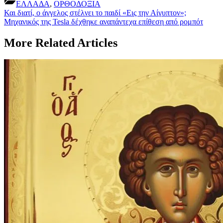
ΕΛΛΑΔΑ
,
ΟΡΘΟΔΟΞΙΑ
Post
Previous
Και διατί, ο άγγελος στέλνει το παιδί «Εις την Αίγυπτον»;
Post:
Next
Μηχανικός της Tesla δέχθηκε αναπάντεχα επίθεση από ρομπότ
navigation
Post:
More Related Articles