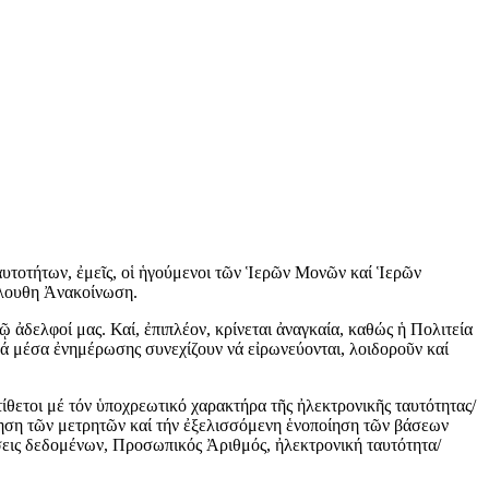
αυτοτήτων, ἐμεῖς, οἱ ἡγούμενοι τῶν Ἱερῶν Μονῶν καί Ἱερῶν
όλουθη Ἀνακοίνωση.
δελφοί μας. Καί, ἐπιπλέον, κρίνεται ἀναγκαία, καθώς ἡ Πολιτεία
ικά μέσα ἐνημέρωσης συνεχίζουν νά εἰρωνεύονται, λοιδοροῦν καί
ίθετοι μέ τόν ὑποχρεωτικό χαρακτήρα τῆς ἠλεκτρονικῆς ταυτότητας/
γηση τῶν μετρητῶν καί τήν ἐξελισσόμενη ἑνοποίηση τῶν βάσεων
εις δεδομένων, Προσωπικός Ἀριθμός, ἠλεκτρονική ταυτότητα/