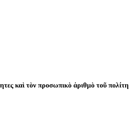
τες καὶ τὸν προσωπικὸ ἀριθμὸ τοῦ πολίτη