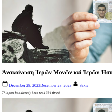
Ἀνακοίνωση Ἱερῶν Μονῶν καὶ Ἱερῶν Ἡσυχασ
Posted
By
December 28, 2023
December 28, 2023
Sakis
on
This post has already been read 394 times!