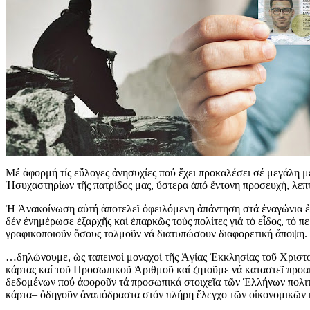
Μέ ἀφορμή τίς εὔλογες ἀνησυχίες πού ἔχει προκαλέσει σέ μεγάλη μ
Ἡσυχαστηρίων τῆς πατρίδος μας, ὕστερα ἀπό ἔντονη προσευχή, λε
Ἡ Ἀνακοίνωση αὐτή ἀποτελεῖ ὀφειλόμενη ἀπάντηση στά ἐναγώνια ἐρ
δέν ἐνημέρωσε ἐξαρχῆς καί ἐπαρκῶς τούς πολίτες γιά τό εἶδος, τό 
γραφικοποιοῦν ὅσους τολμοῦν νά διατυπώσουν διαφορετική ἄποψη.
…δηλώνουμε, ὡς ταπεινοί μοναχοί τῆς Ἁγίας Ἐκκλησίας τοῦ Χριστοῦ
κάρτας καί τοῦ Προσωπικοῦ Ἀριθμοῦ καί ζητοῦμε νά καταστεῖ προα
δεδομένων πού ἀφοροῦν τά προσωπικά στοιχεῖα τῶν Ἑλλήνων πολιτ
κάρτα– ὁδηγοῦν ἀναπόδραστα στόν πλήρη ἔλεγχο τῶν οἰκονομικῶν