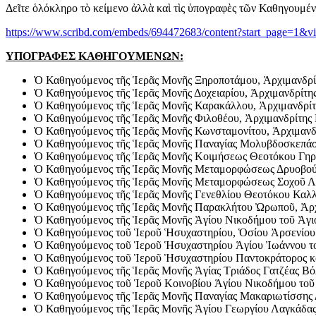
Δεῖτε ὁλόκληρο τὸ κείμενο ἀλλὰ καὶ τὶς ὑπογραφὲς τῶν Καθηγουμ
https://www.scribd.com/embeds/694472683/content?start_page=
ΥΠΟΓΡΑΦΕΣ ΚΑΘΗΓΟΥΜΕΝΩΝ:
Ὁ Καθηγούμενος τῆς Ἱερᾶς Μονῆς Ξηροποτάμου, Ἀρχιμανδρίτ
Ὁ Καθηγούμενος τῆς Ἱερᾶς Μονῆς Δοχειαρίου, Ἀρχιμανδρίτης
Ὁ Καθηγούμενος τῆς Ἱερᾶς Μονῆς Καρακάλλου, Ἀρχιμανδρίτης
Ὁ Καθηγούμενος τῆς Ἱερᾶς Μονῆς Φιλοθέου, Ἀρχιμανδρίτης Ν
Ὁ Καθηγούμενος τῆς Ἱερᾶς Μονῆς Κωνσταμονίτου, Ἀρχιμανδρ
Ὁ Καθηγούμενος τῆς Ἱερᾶς Μονῆς Παναγίας Μολυβδοσκεπάστο
Ὁ Καθηγούμενος τῆς Ἱερᾶς Μονῆς Κοιμήσεως Θεοτόκου Γηρομ
Ὁ Καθηγούμενος τῆς Ἱερᾶς Μονῆς Μεταμορφώσεως Δρυοβούνου
Ὁ Καθηγούμενος τῆς Ἱερᾶς Μονῆς Μεταμορφώσεως Σοχοῦ Λαγκ
Ὁ Καθηγούμενος τῆς Ἱερᾶς Μονῆς Γενεθλίου Θεοτόκου Καλλίπ
Ὁ Καθηγούμενος τῆς Ἱερᾶς Μονῆς Παρακλήτου Ὠρωποῦ, Ἀρχι
Ὁ Καθηγούμενος τῆς Ἱερᾶς Μονῆς Ἁγίου Νικοδήμου τοῦ Ἁγιορ
Ὁ Καθηγούμενος τοῦ Ἱεροῦ Ἡσυχαστηρίου, Ὁσίου Ἀρσενίου τ
Ὁ Καθηγούμενος τοῦ Ἱεροῦ Ἡσυχαστηρίου Ἁγίου Ἰωάννου τοῦ
Ὁ Καθηγούμενος τοῦ Ἱεροῦ Ἡσυχαστηρίου Παντοκράτορος καί
Ὁ Καθηγούμενος τῆς Ἱερᾶς Μονῆς Ἁγίας Τριάδος Γατζέας Βόλ
Ὁ Καθηγούμενος τοῦ Ἱεροῦ Κοινοβίου Ἁγίου Νικοδήμου τοῦ Ἁ
Ὁ Καθηγούμενος τῆς Ἱερᾶς Μονῆς Παναγίας Μακαριωτίσσης Δ
Ὁ Καθηγούμενος τῆς Ἱερᾶς Μονῆς Ἁγίου Γεωργίου Λαγκάδας 