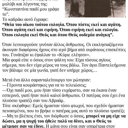
μολύβι και λέγοντας της:
“Κωνσταντίνα παιδί μου γράψε
το”.
Το καδράκι αυτό έγραφε:
“Θεία του οίκου τούτου ευλογία. Όπου πίστις εκεί και αγάπη.
Όπου αγάπη εκεί και ειρήνη. Όπου ειρήνη εκεί και ευλογία.
Όπου ευλογία εκεί Θεός και όπου Θεός ουδεμία ανάγκη”.
Όταν λειτουργούσε γινόταν άλλος άνθρωπος. Οι εκκλησιαζόμενοι
άκουγαν διαφόρους ήχους στο ιερό βήμα από ουράνιους επισκέπτες
του. Γονάτιζαν κι έψαλλαν το «Κύριε ελέησον».
Μία φορά είπε ο όσιος στον ψάλτη του: Είχα τόσους αγίους
σήμερα, που δεν είχα μέρος να τους βάλω. Τον άγιο Παντελεήμονα
τον βάλαμε σε μία γωνία, γιατί δεν υπήρχε χώρος…
Μετά ένα άλλο σαρανταλείτουργο τον ρώτησαν:
—Γέροντα κουράστηκες για να το τελειώσεις;
—Όχι παιδί μου, μου ήταν τόσο ευχάριστο, σαν να έκανα έναν
εσπερινό, γιατί ήταν πολύ καλοί άνθρωποι. Ο πατέρας σου έχει ένα
πλούσιο τραπέζι σαν του Αβραάμ.
Τότε σκέφθηκε: Εμείς ήμασταν τόσο φτωχοί, που σχεδόν ήμασταν
πεινασμένοι, που το βρήκε ο πατέρας μας αυτό το πλούσιο τραπέζι;
—Μη το βλέπεις έτσι, τον διόρθωσε ο όσιος,
μπορεί να μη είχε να
δώσει, μα η ψυχή του ήθελε πολύ να δίνει, και ο Θεός το
μέτρησε σαν να έδινε.
Η μάνα σου είναι σαν υπηρέτρια στον