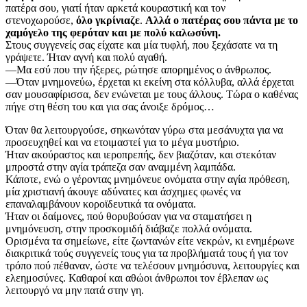
πατέρα σου, γιατί ήταν αρκετά κουραστική και τον
στενοχωρούσε,
όλο γκρίνιαζε
.
Αλλά ο πατέρας σου πάντα με το
χαμόγελο της φερόταν και με πολύ καλωσύνη.
Στους συγγενείς σας είχατε και μία τυφλή, που ξεχάσατε να τη
γράψετε. Ήταν αγνή και πολύ αγαθή.
—Μα εσύ που την ήξερες, ρώτησε απορημένος ο άνθρωπος.
—Όταν μνημονεύω, έρχεται κι εκείνη στα κόλλυβα, αλλά έρχεται
σαν μουσαφίρισσα, δεν ενώνεται με τους άλλους. Τώρα ο καθένας
πήγε στη θέση του και για σας άνοιξε δρόμος…
Όταν θα λειτουργούσε, σηκωνόταν γύρω στα μεσάνυχτα για να
προσευχηθεί και να ετοιμαστεί για το μέγα μυστήριο.
Ήταν ακούραστος και ιεροπρεπής, δεν βιαζόταν, και στεκόταν
μπροστά στην αγία τράπεζα σαν αναμμένη λαμπάδα.
Κάποτε, ενώ ο γέροντας μνημόνευε ονόματα στην αγία πρόθεση,
μία χριστιανή άκουγε αδύνατες και άσχημες φωνές να
επαναλαμβάνουν κοροϊδευτικά τα ονόματα.
Ήταν οι δαίμονες, πού θορυβούσαν για να σταματήσει η
μνημόνευση, στην προσκομιδή διάβαζε πολλά ονόματα.
Ορισμένα τα σημείωνε, είτε ζωντανών είτε νεκρών, κι ενημέρωνε
διακριτικά τούς συγγενείς τους για τα προβλήματά τους ή για τον
τρόπο πού πέθαναν, ώστε να τελέσουν μνημόσυνα, λειτουργίες και
ελεημοσύνες. Καθαροί και αθώοι άνθρωποι τον έβλεπαν ως
λειτουργό να μην πατά στην γη.