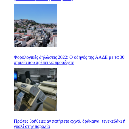
Φορολογικές δηλώσεις 2022: Ο οδηγός της ΑΑΔΕ με τα 30
σημεία που πρέπει να προσέξετε
Πρώτες βοήθειες αν πατήσετε αχινό, δράκαινα, τενεκεδάκι ή
γυαλί στην παραλία