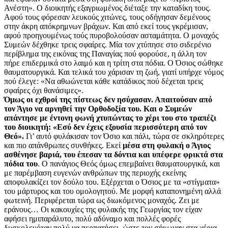
Ανέστη». Ο διοικητής εξαγριωμένος διέταξε την καταδίκη τους.
Αφού τους φόρεσαν λευκούς χιτώνες, τους οδήγησαν δεμένους
στην άκρη απόκρημνων βράχων. Και από εκεί τους γκρέμισαν,
αφού προηγουμένως τούς πυροβολούσαν ασταμάτητα. Ο μοναχός
Συμεών δέχθηκε τρεις σφαίρες. Μία τον χτύπησε στο σιδερένιο
περίβλημα της εικόνας της Παναγίας πού φορούσε, η άλλη τον
πήρε επιδερμικά στο λαιμό και η τρίτη στα πόδια. Ο Όσιος σώθηκε
θαυματουργικά. Και τελικά του χάρισαν τη ζωή, γιατί υπήρχε νόμος
πού έλεγε: «Να αθωώνεται κάθε κατάδικος πού δέχεται τρεις
σφαίρες όχι θανάσιμες».
Όμως oι εχθροί της πίστεως δεν ησύχασαν. Απαιτούσαν από
τον Άγιο να αρνηθεί την Ορθοδοξία του. Και ο Συμεών
απάντησε με έντονη φωνή χτυπώντας το χέρι του στο τραπέζι
του διοικητή:
«Εσύ δεν έχεις εξουσία περισσότερη από τον
Θεό».
Γι’ αυτό φυλάκισαν τον Όσιο και πάλι, τώρα σε σκληρότερες
και πιο απάνθρωπες συνθήκες. Εκεί
μέσα στη φυλακή ο Άγιος
ασθένησε βαριά, του έπεσαν τα δόντια και υπέφερε φρικτά στα
πόδια του
. Ο πανάγιος Θεός όμως επεμβαίνει θαυματουργικά, και
με παρέμβαση ευ­γενών ανθρώπων της περιοχής εκείνης
αποφυλακίζει τον δούλο του. Εξέρχεται ο Όσιος με τα «στίγματα»
του μάρτυ­ρος και του ομολογητού. Με μορφή κα­ταπονημένη αλλά
φωτεινή. Περιφέρεται τώρα ως διωκόμενος μοναχός. Ζει με
εράνους… Οι κακουχίες της φυλακής της Γεωργίας τον είχαν
αφήσει ημιπαράλυτο, πολύ αδύναμο και πολλές φορές
δυσκολευόταν πολύ να περπατήσει, ώστε τον σήκωναν στα χέρια,