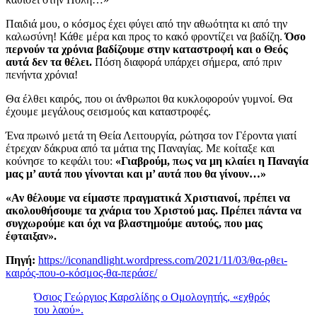
Παιδιά μου, ο κόσμος έχει φύγει από την αθωότητα κι από την
καλωσύνη! Κάθε μέρα και προς το κακό φροντίζει να βαδίζη.
Όσο
περνούν τα χρόνια βαδίζουμε στην καταστροφή και ο Θεός
αυτά δεν τα θέλει.
Πόση διαφορά υπάρχει σήμερα, από πριν
πενήντα χρόνια!
Θα έλθει καιρός, που οι άνθρωποι θα κυκλοφορούν γυμνοί. Θα
έχουμε μεγάλους σεισμούς και καταστροφές.
Ένα πρωινό μετά τη Θεία Λειτουργία, ρώτησα τον Γέροντα γιατί
έτρεχαν δάκρυα από τα μάτια της Παναγίας. Με κοίταξε και
κούνησε το κεφάλι του:
«Γιαβρούμ, πως να μη κλαίει η Παναγία
μας μ’ αυτά που γίνονται και μ’ αυτά που θα γίνουν…»
«Α
ν θέλουμε να είμαστε πραγματικά Χριστιανοί, πρέπει να
ακολουθήσουμε τα χνάρια του Χριστού μας. Πρέπει πάντα να
συγχωρούμε και όχι να βλαστημούμε αυτούς, που μας
έφταιξαν».
Πηγή:
https://iconandlight.wordpress.com/2021/11/03/θα-ρθει-
καιρός-που-ο-κόσμος-θα-περάσε/
Όσιος Γεώργιος Καρσλίδης ο Ομολογητής, «εχθρός
του λαού».