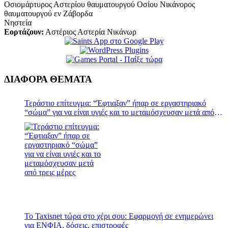
Οσιομάρτυρος Αστερίου θαυματουργού Οσίου Νικάνορος
θαυματουργού εν Ζάβορδα
Νηστεία
Εορτάζουν:
Αστέριος Αστερία Νικάνωρ
ΔΙΑΦΟΡΑ ΘΕΜΑΤΑ
Τεράστιο επίτευγμα: “Έφτιαξαν” ήπαρ σε εργαστηριακό
“σώμα” για να είναι υγιές και το μεταμόσχευσαν μετά από
τρεις μέρες
Το Taxisnet τώρα στο χέρι σου: Εφαρμογή σε ενημερώνει
για ΕΝΦΙΑ, δόσεις, επιστροφές