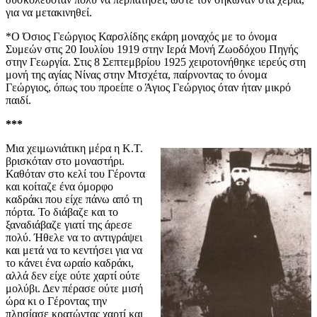
για να μετακινηθεί.
*Ο Όσιος Γεώργιος Καρσλίδης εκάρη μοναχός με το όνομα
Συμεών στις 20 Ιουλίου 1919 στην Ιερά Μονή Ζωοδόχου Πηγής
στην Γεωργία. Στις 8 Σεπτεμβρίου 1925 χειροτονήθηκε ιερεύς στη
μονή της αγίας Νίνας στην Μτσχέτα, παίρνοντας το όνομα
Γεώργιος, όπως του προείπε ο Άγιος Γεώργιος όταν ήταν μικρό
παιδί.
***
Μια χειμωνιάτικη μέρα η Κ.Τ.
βρισκόταν στο μοναστήρι.
Καθόταν στο κελί του Γέροντα
και κοίταζε ένα όμορφο
καδράκι που είχε πάνω από τη
πόρτα. Το διάβαζε και το
ξαναδιάβαζε γιατί της άρεσε
πολύ. Ήθελε να το αντιγράψει
και μετά να το κεντήσει για να
το κάνει ένα ωραίο καδράκι,
αλλά δεν είχε ούτε χαρτί ούτε
μολύβι. Δεν πέρασε ούτε μισή
ώρα κι ο Γέροντας την
πλησίασε κρατώντας χαρτί και