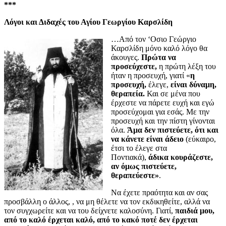
***
Λόγοι και Διδαχές του Αγίου Γεωργίου Καρσλίδη
…Από τον ‘Οσιο Γεώργιο
Καρσλίδη μόνο καλό λόγο θα
άκουγες.
Πρώτα να
προσεύχεστε,
η πρώτη λέξη του
ήταν η προσευχή, γιατί «
η
προσευχή,
έλεγε,
είναι δύναμη,
θεραπεία.
Και σε μένα που
έρχεστε να πάρετε ευχή και εγώ
προσεύχομαι για εσάς. Με την
προσευχή και την πίστη γίνονται
όλα.
Άμα δεν πιστεύετε, ότι και
να κάνετε είναι άδειο
(εύκαιρο,
έτσι το έλεγε στα
Ποντιακά),
άδικα κουράζεστε,
αν όμως πιστεύετε,
θεραπεύεστε»
.
Να έχετε πραότητα και αν σας
προσβάλλη ο άλλος, , να μη θέλετε να τον εκδικηθείτε, αλλά να
τον συγχωρείτε και να του δείχνετε καλοσύνη. Γιατί,
παιδιά μου,
από το καλό έρχεται καλό, από το κακό ποτέ δεν έρχεται