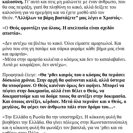
καλοσύνη.
Γι’ αυτό και σεις μη μαλώνετε με έναν άνθρωπο, που
θα σας πειράξη, γιατί θα πληθύνη το κακό, αλλά δείξετε του
καλοσύνη για να ηρεμήση και να έχετε μισθό από τον
Θεόν.
“Αλλήλων τα βάρη βαστάζετε”
μας λέγει ο Χριστός
».
«Ο
Θεός φροντίζει για όλους. Η απελπισία είναι σχεδόν
απιστία».
«Δεν αντέχω να βλέπω το κακό. Όλοι είμαστε αμαρτωλοί. Και
μόνο που στη γη πατάμε και σάρκα φοράμε κάθε βήμα μας είναι
και αμαρτία».
«Μέσα στην αμαρτία κυλιέται ο κόσμος και δεν το καταλαβαίνει.
Αυτά με κουράζουν, δεν αντέχω».
Προφητικά έλεγε: «
Θα ‘ρθει καιρός που ο κόσμος θα περάσει
δύσκολα χρόνια. Στην αρχή θα φαίνονται καλά, αλλά ύστερα
θα υποφέρουν. Ο Θεός κανέναν όμως δεν αφήνει. Μπορεί να
πέφτει στην δοκιμασία, αλλά έτσι θέλει ο Θεός, να
δοκιμαστούμε και να δούμε ποιος θα αντέξει στην δοκιμασία.
Και όποιος αντέξει, κέρδισε. Μετά όλα περνάνε και ο Θεός, ο
μεγάλος, θα φέρει τον άνθρωπο πάλι στον δρόμο του…
»
«Την Ελλάδα η Ρωσία θα την υποστηρίξει. Η κόκκινη φυλή θα
βοηθήσει την Ελλάδα. Θα γίνει πόλεμος στην Κωνσταντινούπολη
και η κόκκινη φυλή θα φωνάξει τον βασιλιά, για να ‘ρθει και να
καθίσει στην Πόλη…»