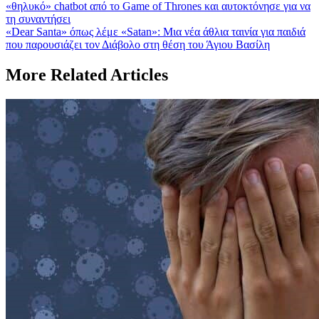
Post:
«θηλυκό» chatbot από το Game of Thrones και αυτοκτόνησε για να
navigation
τη συναντήσει
Next
«Dear Santa» όπως λέμε «Satan»: Μια νέα άθλια ταινία για παιδιά
Post:
που παρουσιάζει τον Διάβολο στη θέση του Άγιου Βασίλη
More Related Articles