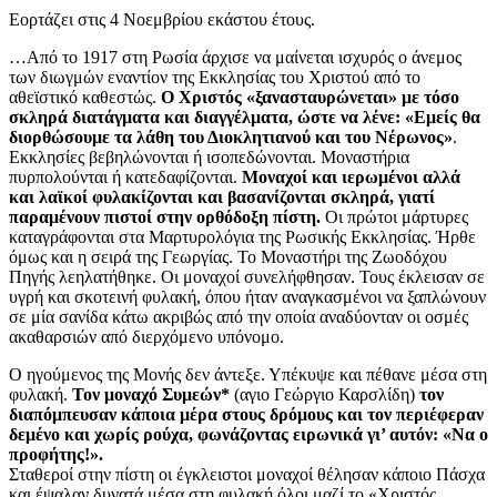
Εορτάζει στις 4 Νοεμβρίου εκάστου έτους.
…Από το 1917 στη Ρωσία άρχισε να μαίνεται ισχυρός ο άνεμος
των διωγμών εναντίον της Εκκλησίας του Χριστού από το
αθεϊστικό καθεστώς.
Ο Χριστός «ξανασταυρώνεται» με τόσο
σκληρά διατάγματα και διαγγέλματα, ώστε να λένε:
«Εμείς θα
διορθώσουμε τα λάθη του Διοκλητιανού και του Νέρωνος»
.
Εκκλησίες βεβηλώνονται ή ισοπεδώνονται. Μοναστήρια
πυρπολούνται ή κατεδαφίζονται.
Μοναχοί και ιερωμένοι αλλά
και λαϊκοί φυλακίζονται και βασανίζονται σκληρά, γιατί
παραμένουν πιστοί στην ορθόδοξη πίστη.
Οι πρώτοι μάρτυρες
καταγράφονται στα Μαρτυρολόγια της Ρωσικής Εκκλησίας. Ήρθε
όμως και η σειρά της Γεωργίας. Το Μοναστήρι της Ζωοδόχου
Πηγής λεηλατήθηκε. Οι μοναχοί συνελήφθησαν. Τους έκλεισαν σε
υγρή και σκοτεινή φυλακή, όπου ήταν αναγκασμένοι να ξαπλώνουν
σε μία σανίδα κάτω ακριβώς από την οποία αναδύονταν οι οσμές
ακαθαρσιών από διερχόμενο υπόνομο.
Ο ηγούμενος της Μονής δεν άντεξε. Υπέκυψε και πέθανε μέσα στη
φυλακή.
Τον μοναχό Συμεών*
(αγιο Γεώργιο Καρσλίδη)
τον
διαπόμπευσαν κάποια μέρα στους δρόμους και τον περιέφεραν
δεμένο και χωρίς ρούχα, φωνάζοντας ειρωνικά γι’ αυτόν: «Να ο
προφήτης!».
Σταθεροί στην πίστη οι έγκλειστοι μοναχοί θέλησαν κάποιο Πάσχα
και έψαλαν δυνατά μέσα στη φυλακή όλοι μαζί το «Χριστός