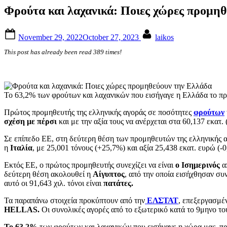
Φρούτα και λαχανικά: Ποιες χώρες προμη
Posted
By
November 29, 2022
October 27, 2023
laikos
on
This post has already been read 389 times!
Το 63,2% των φρούτων και λαχανικών που εισήγαγε η Ελλάδα το πρ
Πρώτος προμηθευτής της ελληνικής αγοράς σε ποσότητες
φρούτων
σχέση με πέρσι
και με την αξία τους να ανέρχεται στα 60,137 εκατ.
Σε επίπεδο ΕΕ, στη δεύτερη θέση των προμηθευτών της ελληνικής α
η
Ιταλία
, με 25,001 τόνους (+25,7%) και αξία 25,438 εκατ. ευρώ (-0
Εκτός ΕΕ, ο πρώτος προμηθευτής συνεχίζει να είναι
ο Ισημερινός
απ
δεύτερη θέση ακολουθεί η
Αίγυπτος
, από την οποία εισήχθησαν συ
αυτό οι 91,643 χιλ. τόνοι είναι
πατάτες.
Τα παραπάνω στοιχεία προκύπτουν από την
ΕΛΣΤΑΤ
, επεξεργασμέ
HELLAS.
Οι συνολικές αγορές από το εξωτερικό κατά το 9μηνο το
Το 63,2%
των φρούτων και λαχανικών που εισήγαγε η χώρα μας, πρ