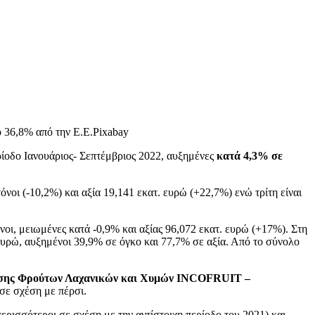
 36,8% από την Ε.Ε.Pixabay
ίοδο Ιανουάριος- Σεπτέμβριος 2022, αυξημένες
κατά 4,3% σε
νοι (-10,2%) και αξία 19,141 εκατ. ευρώ (+22,7%) ενώ τρίτη είναι
οι, μειωμένες κατά -0,9% και αξίας 96,072 εκατ. ευρώ (+17%). Στη
 ευρώ, αυξημένοι 39,9% σε όγκο και 77,7% σε αξία. Από το σύνολο
νησης Φρούτων Λαχανικών και Χυμών INCOFRUIT –
 σε σχέση με πέρσι.
ρισσότεροι σε σχέση με την αντίστοιχη περίοδο του 2021) και