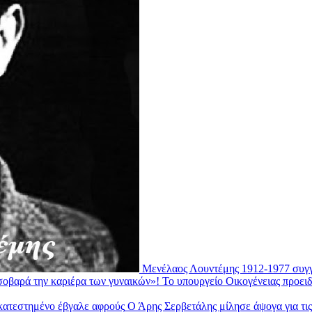
Μενέλαος Λουντέμης 1912-1977 συγγ
Το υπουργείο Οικογένειας προει
Ο Άρης Σερβετάλης μίλησε άψογα για τι