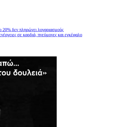
Το 20% δεν πληρώνει λογαριασμούς
νέργειες σε καρδιά, πνεύμονες και εγκέφαλο