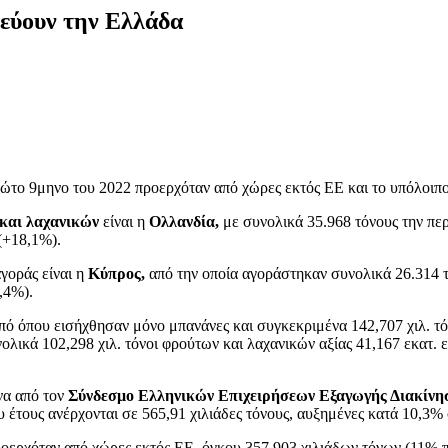
θεύουν την Ελλάδα
ώτο 9μηνο του 2022 προερχόταν από χώρες εκτός ΕΕ και το υπόλοιπο
και λαχανικών
είναι η
Ολλανδία,
με συνολικά 35.968 τόνους την περ
 (+18,1%).
γοράς είναι η
Κύπρος,
από την οποία αγοράστηκαν συνολικά 26.314 τό
,4%).
ό όπου εισήχθησαν μόνο μπανάνες και συγκεκριμένα 142,707 χιλ. τόν
νολικά 102,298 χιλ. τόνοι φρούτων και λαχανικών αξίας 41,167 εκατ.
να από τον
Σύνδεσμο Ελληνικών Επιχειρήσεων Εξαγωγής Διακί
υ έτους ανέρχονται σε 565,91 χιλιάδες τόνους, αυξημένες κατά 10,3%
οερχόταν από χώρες εκτός ΕΕ, όγκου 357,903 χιλιάδων τόνων (11% πε