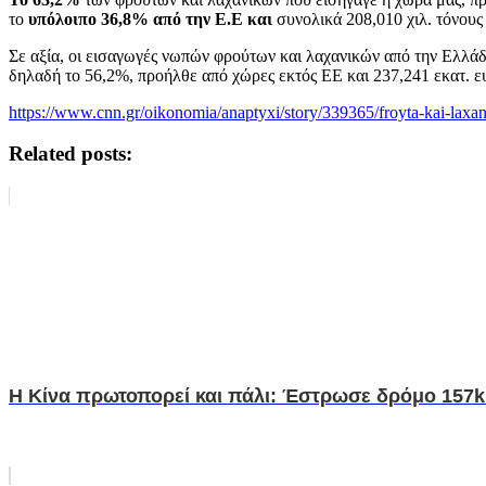
το
υπόλοιπο 36,8% από την Ε.Ε και
συνολικά 208,010 χιλ. τόνους
Σε αξία, οι εισαγωγές νωπών φρούτων και λαχανικών από την Ελλά
δηλαδή το 56,2%, προήλθε από χώρες εκτός ΕΕ και 237,241 εκατ. 
https://www.cnn.gr/oikonomia/anaptyxi/story/339365/froyta-kai-laxan
Related posts:
Η Κίνα πρωτοπορεί και πάλι: Έστρωσε δρόμο 157