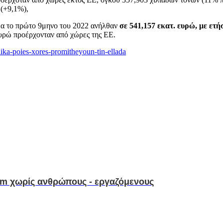
 (+9,1%),
δα το πρώτο 9μηνο του 2022 ανήλθαν
σε 541,157 εκατ. ευρώ, με ετ
ευρώ προέρχονταν από χώρες της ΕΕ.
ika-poies-xores-promitheyoun-tin-ellada
km χωρίς ανθρώπους - εργαζόμενους