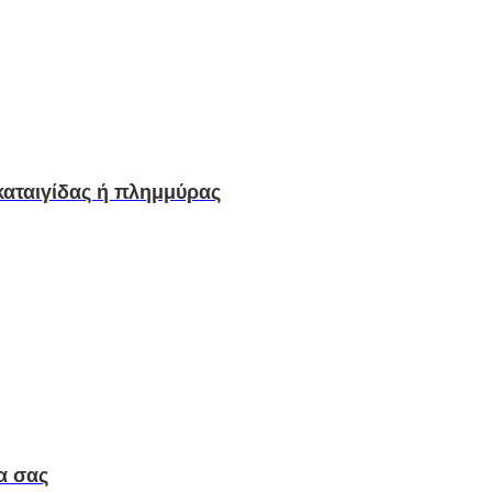
αταιγίδας ή πλημμύρας
α σας