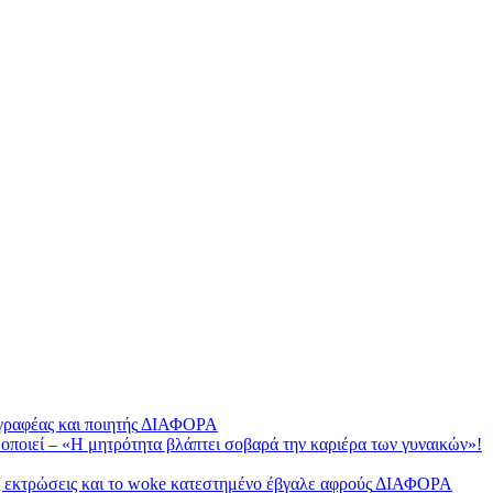
ραφέας και ποιητής
ΔΙΑΦΟΡΑ
δοποιεί – «Η μητρότητα βλάπτει σοβαρά την καριέρα των γυναικών»!
ς εκτρώσεις και το woke κατεστημένο έβγαλε αφρούς
ΔΙΑΦΟΡΑ