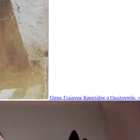
Όσιος Γεώργιος Καρσλίδης ο Ομολογητής, «