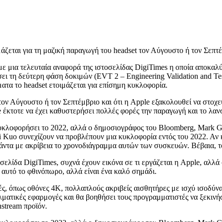
άζεται για τη μαζική παραγωγή του headset τον Αύγουστο ή τον Σεπτ
 μια τελευταία αναφορά της ιστοσελίδας DigiTimes η οποία αποκαλύπτ
σει τη δεύτερη φάση δοκιμών (EVT 2 – Engineering Validation and Tes
τα το headset ετοιμάζεται για επίσημη κυκλοφορία.
τον Αύγουστο ή τον Σεπτέμβριο και ότι η Apple εξακολουθεί να στοχ
 έκτοτε να έχει καθυστερήσει πολλές φορές την παραγωγή και το λαν
α κυκλοφορήσει το 2022, αλλά ο δημοσιογράφος του Bloomberg, Mark
 Kuo συνεχίζουν να προβλέπουν μια κυκλοφορία εντός του 2022. Αν κ
ντα με ακρίβεια το χρονοδιάγραμμα αυτών των συσκευών. Βέβαια, το 
οσελίδα DigiTimes, συχνά έχουν εικόνα σε τι εργάζεται η Apple, αλλ
αυτό το φθινόπωρο, αλλά είναι ένα καλό σημάδι.
φές, όπως οθόνες 4K, πολλαπλούς ακριβείς αισθητήρες με ισχύ ισοδ
λματικές εφαρμογές και θα βοηθήσει τους προγραμματιστές να ξεκιν
stream προϊόν.