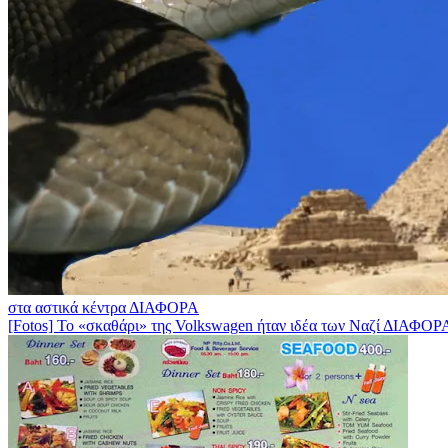
στα αστικά κέντρα
ΔΙΑΦΟΡΑ
[Fotos] To «σκαθάρι» της Volkswagen ήταν ιδέα των Ναζί
ΔΙΑΦΟΡ