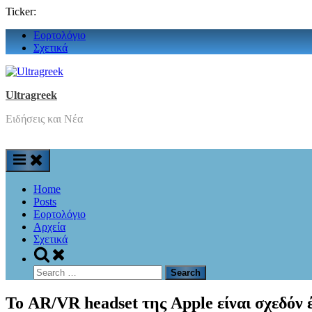
Ticker:
Skip
Εορτολόγιο
to
Σχετικά
content
Ultragreek
Ειδήσεις και Νέα
Home
Posts
Εορτολόγιο
Αρχεία
Σχετικά
Toggle
search
Search
form
for:
Το AR/VR headset της Apple είναι σχεδόν 