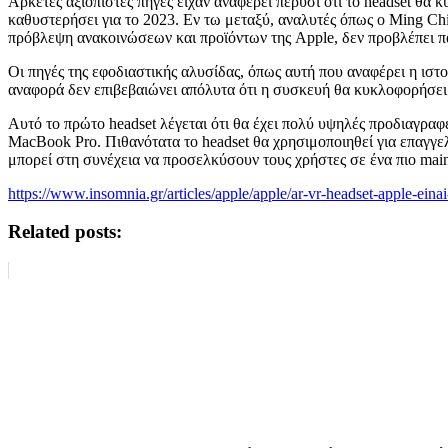
Αρκετές αξιόπιστες πηγές είχαν αναφέρει πέρυσι ότι το headset θ
καθυστερήσει για το 2023. Εν τω μεταξύ, αναλυτές όπως ο Ming Chi
πρόβλεψη ανακοινώσεων και προϊόντων της Apple, δεν προβλέπει πά
Οι πηγές της εφοδιαστικής αλυσίδας, όπως αυτή που αναφέρει η ιστ
αναφορά δεν επιβεβαιώνει απόλυτα ότι η συσκευή θα κυκλοφορήσει 
Αυτό το πρώτο headset λέγεται ότι θα έχει πολύ υψηλές προδιαγρα
MacBook Pro. Πιθανότατα το headset θα χρησιμοποιηθεί για επαγγε
μπορεί στη συνέχεια να προσελκύσουν τους χρήστες σε ένα πιο main
https://www.insomnia.gr/articles/apple/apple/ar-vr-headset-apple-eina
Related posts: