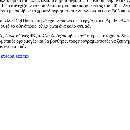
α κυκλοφορήσει το 2022, αλλά ο δημοσιογράφος του Bloomberg, Mark
 Kuo συνεχίζουν να προβλέπουν μια κυκλοφορία εντός του 2022. Αν κ
ντα με ακρίβεια το χρονοδιάγραμμα αυτών των συσκευών. Βέβαια, το 
οσελίδα DigiTimes, συχνά έχουν εικόνα σε τι εργάζεται η Apple, αλλ
αυτό το φθινόπωρο, αλλά είναι ένα καλό σημάδι.
φές, όπως οθόνες 4K, πολλαπλούς ακριβείς αισθητήρες με ισχύ ισοδ
λματικές εφαρμογές και θα βοηθήσει τους προγραμματιστές να ξεκιν
stream προϊόν.
i-sxedon-etoimo/