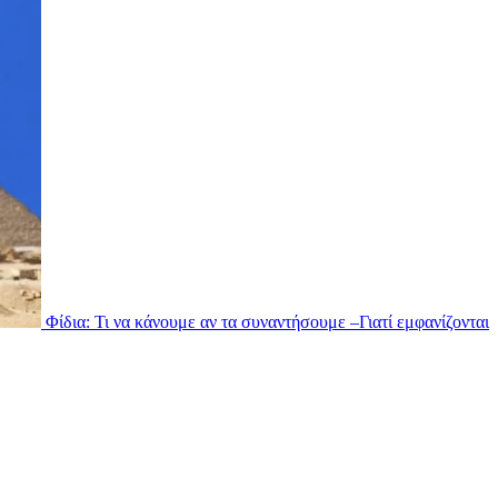
Φίδια: Τι να κάνουμε αν τα συναντήσουμε –Γιατί εμφανίζονται