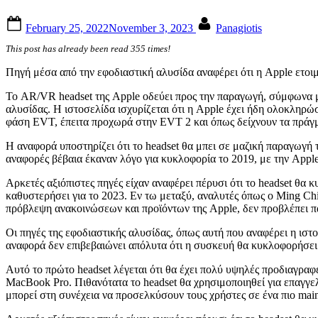
Posted
By
February 25, 2022
November 3, 2023
Panagiotis
on
This post has already been read 355 times!
Πηγή μέσα από την εφοδιαστική αλυσίδα αναφέρει ότι η Apple ετοιμ
Το AR/VR headset της Apple οδεύει προς την παραγωγή, σύμφωνα με
αλυσίδας. Η ιστοσελίδα ισχυρίζεται ότι η Apple έχει ήδη ολοκληρώ
φάση EVT, έπειτα προχωρά στην EVT 2 και όπως δείχνουν τα πράγμα
Η αναφορά υποστηρίζει ότι το headset θα μπει σε μαζική παραγωγή 
αναφορές βέβαια έκαναν λόγο για κυκλοφορία το 2019, με την Apple
Αρκετές αξιόπιστες πηγές είχαν αναφέρει πέρυσι ότι το headset θ
καθυστερήσει για το 2023. Εν τω μεταξύ, αναλυτές όπως ο Ming Chi
πρόβλεψη ανακοινώσεων και προϊόντων της Apple, δεν προβλέπει πά
Οι πηγές της εφοδιαστικής αλυσίδας, όπως αυτή που αναφέρει η ιστ
αναφορά δεν επιβεβαιώνει απόλυτα ότι η συσκευή θα κυκλοφορήσει 
Αυτό το πρώτο headset λέγεται ότι θα έχει πολύ υψηλές προδιαγρα
MacBook Pro. Πιθανότατα το headset θα χρησιμοποιηθεί για επαγγε
μπορεί στη συνέχεια να προσελκύσουν τους χρήστες σε ένα πιο main