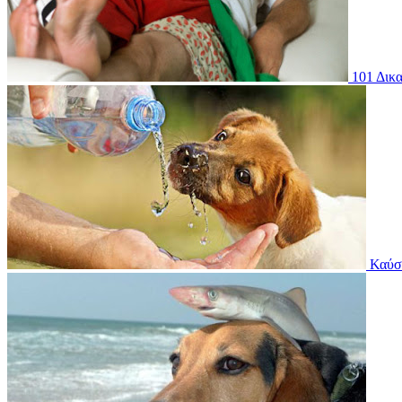
101 Δικα
Καύσ