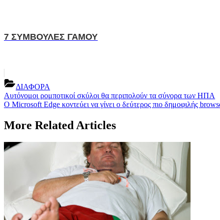
7 ΣΥΜΒΟΥΛΕΣ ΓΑΜΟΥ
ΔΙΑΦΟΡΑ
Post
Previous
Αυτόνομοι ρομποτικοί σκύλοι θα περιπολούν τα σύνορα των ΗΠΑ
Post:
Next
Ο Microsoft Edge κοντεύει να γίνει ο δεύτερος πιο δημοφιλής brows
navigation
Post:
More Related Articles