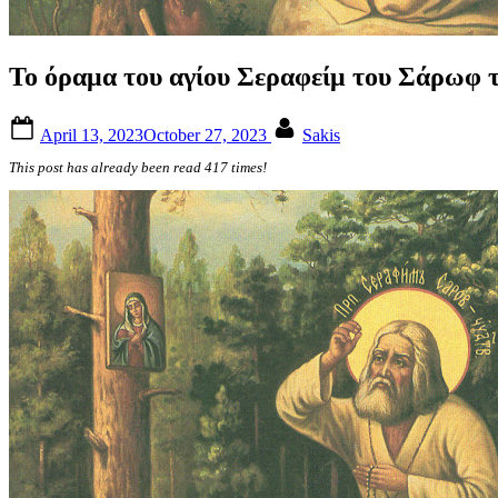
Το όραμα του αγίου Σεραφείμ του Σάρωφ
Posted
By
April 13, 2023
October 27, 2023
Sakis
on
This post has already been read 417 times!