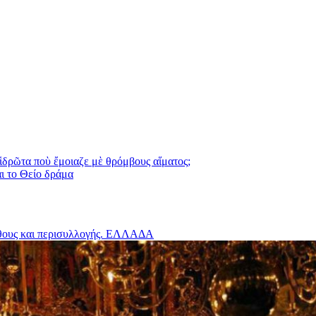
 ἱδρῶτα ποὺ ἔμοιαζε μὲ θρόμβους αἵματος;
το Θείο δράμα
ους και περισυλλογής.
ΕΛΛΑΔΑ