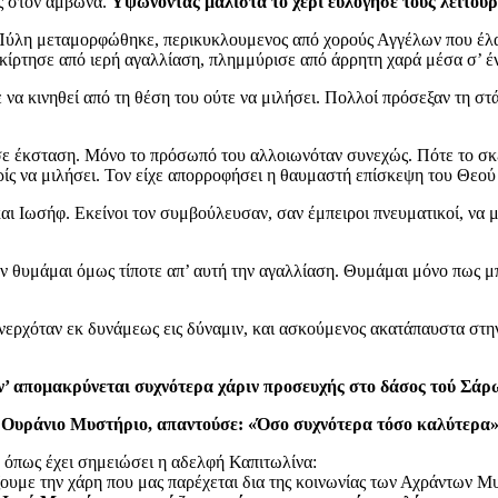
ός στον άμβωνα.
Υψώνοντας μάλιστα το χέρι ευλόγησε τους λειτουρ
 Πύλη μεταμορφώθηκε, περικυκλουμενος από χορούς Αγγέλων που έλαμ
σκίρτησε από ιερή αγαλλίαση, πλημμύρισε από άρρητη χαρά μέσα σ’ έ
να κινηθεί από τη θέση του ούτε να μιλήσει. Πολλοί πρόσεξαν τη στ
ς, σε έκσταση. Μόνο το πρόσωπό του αλλοιωνόταν συνεχώς. Πότε το 
ρίς να μιλήσει. Τον είχε απορροφήσει η θαυμαστή επίσκεψη του Θεού 
 Ιωσήφ. Εκείνοι τον συμβούλευσαν, σαν έμπειροι πνευματικοί, να μ
εν θυμάμαι όμως τίποτε απ’ αυτή την αγαλλίαση. Θυμάμαι μόνο πως μ
νερχόταν εκ δυνάμεως εις δύναμιν, και ασκούμενος ακατάπαυστα στ
 ν’ απομακρύνεται συχνότερα χάριν προσευχής στο δάσος τού Σά
ο Ουράνιο Μυστήριο, απαντούσε: «Όσο συχνότερα τόσο καλύτερα»
, όπως έχει σημειώσει η αδελφή Καπιτωλίνα:
ζουμε την χάρη που μας παρέχεται δια της κοινωνίας των Αχράντων 