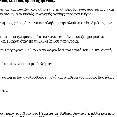
γούς και τους προσευχομένους.
παν και φώτιζαν ολόκληρη την εκκλησία. Κι εγώ, που είμαι γη και
να αίσθημα γλυκειάς, φλογερής αγάπης προς τον Κύριο».
άση του, χωρίς όμως να καταλάβουν την αληθινή αιτία. Αμέσως τον
σκέπαζε μια χλωμάδα, πότε απλωνόταν επάνω του ζωηρό ρόδινο
και ευφραινόταν με τη γλυκεία Του παρηγοριά.
ην υπερηφανευθεί, αλλά να ασφαλίσει τον εαυτό του με την σιωπή
πήκα στον ναό και μετά βγήκα».
ην αυτομεμψία ακολουθούσε πιστά και σταθερά τον Κύριο, βαστάζων
ρωφ….
.
Μυστηρίων του Χριστού.
Γεμάτοι με βαθειά συντριβή, αλλά και από