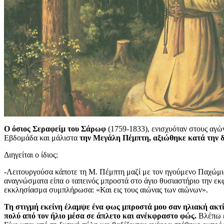
Ο όσιος Σεραφείμ του Σάρωφ
(1759-1833), ενισχυόταν στους αγών
Εβδομάδα και μάλιστα
την Μεγάλη Πέμπτη, αξιώθηκε κατά την δι
Διηγείται ο ίδιος:
-Λειτουργούσα κάποτε τη Μ. Πέμπτη μαζί με τον ηγούμενο Παχώμιο κ
αναγνώσματα είπα ο ταπεινός μπροστά στο άγιο θυσιαστήριο την ε
εκκλησίασμα συμπλήρωσα: «Και εις τους αιώνας των αιώνων».
Τη στιγμή εκείνη έλαμψε ένα φως μπροστά μου σαν ηλιακή ακτί
πολύ από τον ήλιο μέσα σε άπλετο και ανέκφραστο φώς.
Βλέπω ε