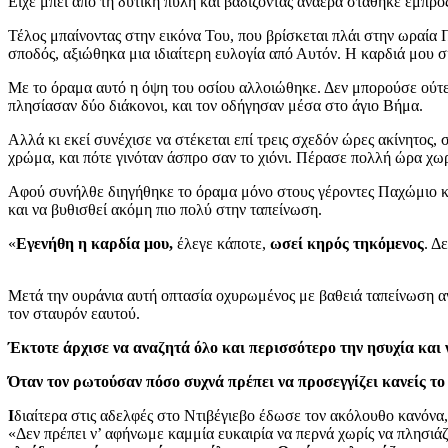
Είχε μπει από τη δυτική πύλη και βαδίζοντας ανάερα στάθηκε εμπρ
Τέλος μπαίνοντας στην εικόνα Του, που βρίσκεται πλάι στην ωραία
σποδός, αξιώθηκα μια ιδιαίτερη ευλογία από Αυτόν. Η καρδιά μου 
Με το όραμα αυτό η όψη του οσίου αλλοιώθηκε. Δεν μπορούσε ούτε 
πλησίασαν δύο διάκονοι, και τον οδήγησαν μέσα στο άγιο Βήμα.
Αλλά κι εκεί συνέχισε να στέκεται επί τρεις σχεδόν ώρες ακίνητο
χρώμα, και πότε γινόταν άσπρο σαν το χιόνι. Πέρασε πολλή ώρα χω
Αφού συνήλθε διηγήθηκε το όραμα μόνο στους γέροντες Παχώμιο και
και να βυθισθεί ακόμη πιο πολύ στην ταπείνωση.
«
Εγενήθη η καρδία μου,
έλεγε κάποτε,
ωσεί κηρός τηκόμενος
. Δ
Μετά την ουράνια αυτή οπτασία οχυρωμένος με βαθειά ταπείνωση α
τον σταυρόν εαυτού.
Έκτοτε άρχισε να αναζητά όλο και περισσότερο την ησυχία και
Όταν τον ρωτούσαν πόσο συχνά πρέπει να προσεγγίζει κανείς τ
Ι
διαίτερα στις αδελφές στο Ντιβέγιεβο έδωσε τον ακόλουθο κανόνα
«Δεν πρέπει ν’ αφήνωμε καμμία ευκαιρία να περνά χωρίς να πλησιά