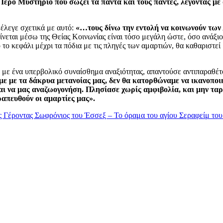
 Ιερό Μυστήριο που σώζει τα πάντα και τους πάντες, λέγοντας με 
 έλεγε σχετικά με αυτό:
«…τους δίνω την εντολή να κοινωνούν τω
ίνεται μέσω της Θείας Κοινωνίας είναι τόσο μεγάλη ώστε, όσο ανάξιο
 το κεφάλι μέχρι τα πόδια με τις πληγές των αμαρτιών, θα καθαριστεί
ά με ένα υπερβολικό συναίσθημα αναξιότητας, απαντούσε αντιπαραθέ
με με τα δάκρυα μετανοίας μας, δεν θα κατορθώναμε να ικανοποι
και να μας αναζωογονήση. Πλησίασε χωρίς αμφιβολία, και μην ταρά
ραπευθούν οι αμαρτίες μας».
ος Γέροντας Σωφρόνιος του Έσσεξ – Το όραμα του αγίου Σεραφείμ τ