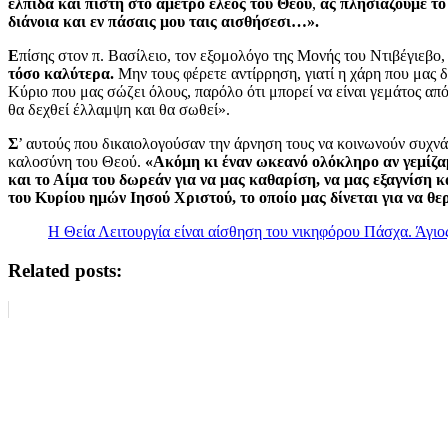
ελπίδα και πίστη στο άμετρο έλεος του Θεού
,
ας πλησιάζουμε το
διάνοια και εν πάσαις μου ταις αισθήσεσι…».
Ε
πίσης στον π. Βασίλειο, τον εξομολόγο της Μονής του Ντιβέγιεβο,
τόσο καλύτερα.
Μην τους φέρετε αντίρρηση, γιατί η χάρη που μας δ
Κύριο που μας σώζει όλους, παρόλο ότι μπορεί να είναι γεμάτος από
θα δεχθεί έλλαμψη και θα σωθεί».
Σ
’ αυτούς που δικαιολογούσαν την άρνηση τους να κοινωνούν συχν
καλοσύνη του Θεού.
«Ακόμη κι έναν ωκεανό ολόκληρο αν γεμίζα
και το Αίμα του δωρεάν για να μας καθαρίση, να μας εξαγνίση 
του Κυρίου ημών Ιησού Χριστού, το οποίο μας δίνεται για να θε
Η Θεία Λειτουργία είναι αίσθηση του νικηφόρου Πάσχα. Άγι
Related posts: