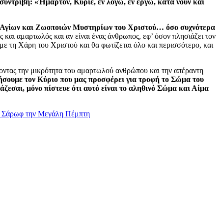
συντριβή: «Ήμαρτον, Κύριε, εν λόγω, εν έργω, κατά νουν και
ν Αγίων και Ζωοποιών Μυστηρίων του Χριστού… όσο συχνότερα
ς και αμαρτωλός και αν είναι ένας άνθρωπος, εφ’ όσον πλησιάζει τον
 με τη Χάρη του Χριστού και θα φωτίζεται όλο και περισσότερο, και
τοντας την μικρότητα του αμαρτωλού ανθρώπου και την απέραντη
ήσουμε τον Κύριο που μας προσφέρει για τροφή το Σώμα του
ζεσαι, μόνο πίστευε ότι αυτό είναι το αληθινό Σώμα και Αίμα
ου Σάρωφ την Μεγάλη Πέμπτη