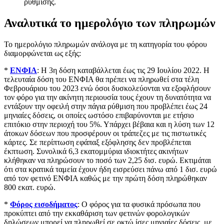
ρύθμισης.
Αναλυτικά το ημερολόγιο των πληρωμών
Το ημερολόγιο πληρωμών ανάλογα με τη κατηγορία του φόρου
διαμορφώνεται ως εξής:
*
ΕΝΦΙΑ
: Η 3η δόση καταβάλλεται έως τις 29 Ιουλίου 2022. Η
τελευταία δόση του ΕΝΦΙΑ θα πρέπει να πληρωθεί στα τέλη
Φεβρουάριου του 2023 ενώ όσοι δυσκολεύονται να εξοφλήσουν
τον φόρο για την ακίνητη περιουσία τους έχουν τη δυνατότητα να
εντάξουν την οφειλή στην πάγια ρύθμιση που προβλέπει έως 24
μηνιαίες δόσεις, οι οποίες ωστόσο επιβαρύνονται με ετήσιο
επιτόκιο στην περιοχή του 5%. Υπάρχει βέβαια και η λύση των 12
άτοκων δόσεων που προσφέρουν οι τράπεζες με τις πιστωτικές
κάρτες. Σε περίπτωση εφάπαξ εξόφλησης δεν προβλέπεται
έκπτωση. Συνολικά 6,3 εκατομμύρια ιδιοκτήτες ακινήτων
κλήθηκαν να πληρώσουν το ποσό των 2,25 δισ. ευρώ. Εκτιμάται
ότι στα κρατικά ταμεία έχουν ήδη εισρεύσει πάνω από 1 δισ. ευρώ
από τον φετινό ΕΝΦΙΑ καθώς με την πρώτη δόση πληρώθηκαν
800 εκατ. ευρώ.
*
Φόρος εισοδήματος
: Ο φόρος για τα φυσικά πρόσωπα που
προκύπτει από την εκκαθάριση των φετινών φορολογικών
δηλώσεων μπορεί να πληρωθεί σε οκτώ ίσες μηνιαίες δόσεις, με