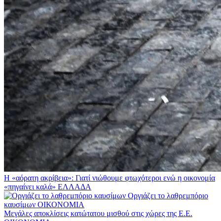
Η «αόρατη ακρίβεια»: Γιατί νιώθουμε φτωχότεροι ενώ η οικονομία
«πηγαίνει καλά»
ΕΛΛΑΔΑ
Οργιάζει το λαθρεμπόριο
καυσίμων
ΟΙΚΟΝΟΜΙΑ
Μεγάλες αποκλίσεις κατώτατου μισθού στις χώρες της Ε.Ε.