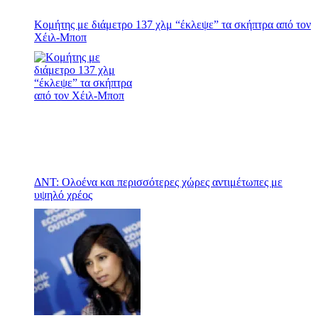
Κομήτης με διάμετρο 137 χλμ “έκλεψε” τα σκήπτρα από τον
Χέιλ-Μποπ
ΔΝΤ: Ολοένα και περισσότερες χώρες αντιμέτωπες με
υψηλό χρέος