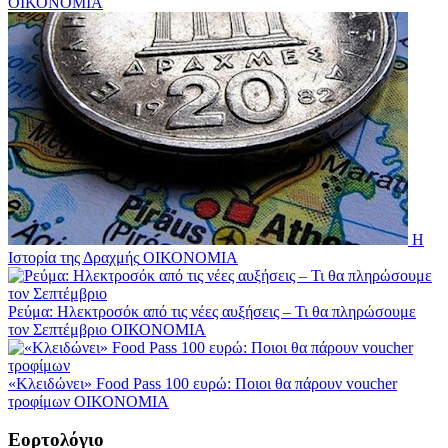
ΟΙΚΟΝΟΜΙΑ
H
Ιστορία της Δραχμής
ΟΙΚΟΝΟΜΙΑ
Ρεύμα: Ηλεκτροσόκ από τις νέες αυξήσεις – Τι θα πληρώσουμε
τον Σεπτέμβριο
ΟΙΚΟΝΟΜΙΑ
«Κλειδώνει» Food Pass 100 ευρώ: Ποιοι θα πάρουν voucher
τροφίμων
ΟΙΚΟΝΟΜΙΑ
Εορτολόγιο