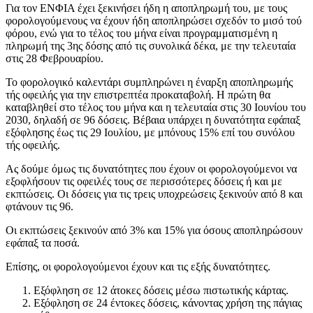
Για τον ΕΝΦΙΑ έχει ξεκινήσει ήδη η αποπληρωμή του, με τους
φορολογούμενους να έχουν ήδη αποπληρώσει σχεδόν το μισό τού
φόρου, ενώ για το τέλος του μήνα είναι προγραμματισμένη η
πληρωμή της 3ης δόσης από τις συνολικά δέκα, με την τελευταία
στις 28 Φεβρουαρίου.
Το φορολογικό καλεντάρι συμπληρώνει η έναρξη αποπληρωμής
τής οφειλής για την επιστρεπτέα προκαταβολή. Η πρώτη θα
καταβληθεί στο τέλος του μήνα και η τελευταία στις 30 Ιουνίου του
2030, δηλαδή σε 96 δόσεις. Βέβαια υπάρχει η δυνατότητα εφάπαξ
εξόφλησης έως τις 29 Ιουλίου, με μπόνους 15% επί του συνόλου
τής οφειλής.
Ας δούμε όμως τις δυνατότητες που έχουν οι φορολογούμενοι να
εξοφλήσουν τις οφειλές τους σε περισσότερες δόσεις ή και με
εκπτώσεις. Οι δόσεις για τις τρεις υποχρεώσεις ξεκινούν από 8 και
φτάνουν τις 96.
Οι εκπτώσεις ξεκινούν από 3% και 15% για όσους αποπληρώσουν
εφάπαξ τα ποσά.
Επίσης, οι φορολογούμενοι έχουν και τις εξής δυνατότητες.
Εξόφληση σε 12 άτοκες δόσεις μέσω πιστωτικής κάρτας.
Εξόφληση σε 24 έντοκες δόσεις, κάνοντας χρήση της πάγιας