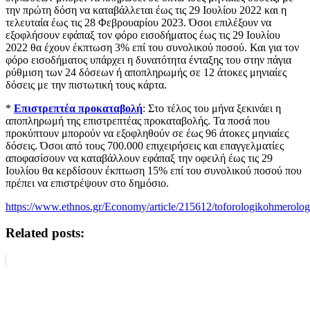
την πρώτη δόση να καταβάλλεται έως τις 29 Ιουλίου 2022 και η
τελευταία έως τις 28 Φεβρουαρίου 2023. Όσοι επιλέξουν να
εξοφλήσουν εφάπαξ τον φόρο εισοδήματος έως τις 29 Ιουλίου
2022 θα έχουν έκπτωση 3% επί του συνολικού ποσού. Και για τον
φόρο εισοδήματος υπάρχει η δυνατότητα ένταξης του στην πάγια
ρύθμιση των 24 δόσεων ή αποπληρωμής σε 12 άτοκες μηνιαίες
δόσεις με την πιστωτική τους κάρτα.
*
Επιστρεπτέα προκαταβολή
: Στο τέλος του μήνα ξεκινάει η
αποπληρωμή της επιστρεπτέας προκαταβολής. Τα ποσά που
προκύπτουν μπορούν να εξοφληθούν σε έως 96 άτοκες μηνιαίες
δόσεις. Όσοι από τους 700.000 επιχειρήσεις και επαγγελματίες
αποφασίσουν να καταβάλλουν εφάπαξ την οφειλή έως τις 29
Ιουλίου θα κερδίσουν έκπτωση 15% επί του συνολικού ποσού που
πρέπει να επιστρέψουν στο δημόσιο.
https://www.ethnos.gr/Economy/article/215612/toforologikohmerolog
Related posts: