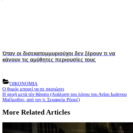
Όταν οι δισεκατομμυριούχοι δεν ξέρουν τι να
κάνουν τις αμύθητες περιουσίες τους
ΟΙΚΟΝΟΜΙΑ
Post
Previous
Ο θυμός μπορεί να σε σκοτώσει
Post:
Next
Η ψυχή μετά τόν θάνατο (Ανάλυση του λόγου του Αγίου Ιωάννου
navigation
Post:
Μαξίμοβιτς, από τον π. Σεραφείμ Ρόουζ)
More Related Articles