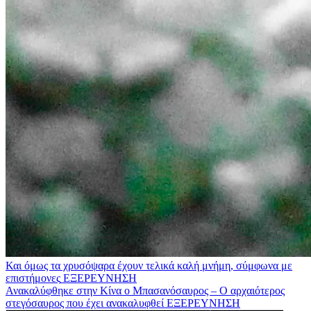
Και όμως τα χρυσόψαρα έχουν τελικά καλή μνήμη, σύμφωνα με
επιστήμονες
ΕΞΕΡΕΥΝΗΣΗ
Ανακαλύφθηκε στην Κίνα ο Μπασανόσαυρος – Ο αρχαιότερος
στεγόσαυρος που έχει ανακαλυφθεί
ΕΞΕΡΕΥΝΗΣΗ