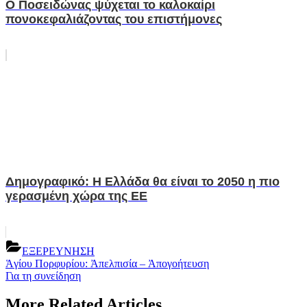
Ο Ποσειδώνας ψύχεται το καλοκαίρι
πονοκεφαλιάζοντας του επιστήμονες
Δημογραφικό: Η Ελλάδα θα είναι το 2050 η πιο
γερασμένη χώρα της ΕΕ
ΕΞΕΡΕΥΝΗΣΗ
Post
Previous
Ἁγίου Πορφυρίου: Ἀπελπισία – Ἀπογοήτευση
Post:
Next
Για τη συνείδηση
navigation
Post:
More Related Articles