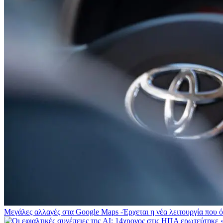
Μεγάλες αλλαγές στα Google Maps -Έρχεται η νέα λειτουργία που ό